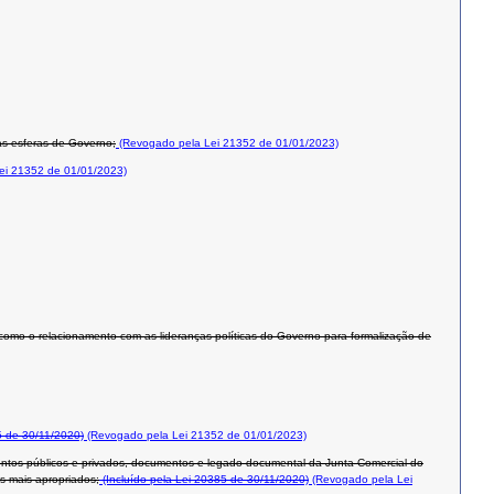
ras esferas de Governo;
(Revogado pela Lei 21352 de 01/01/2023)
ei 21352 de 01/01/2023)
como o relacionamento com as lideranças políticas do Governo para formalização de
 de 30/11/2020)
(Revogado pela Lei 21352 de 01/01/2023)
mentos públicos e privados, documentos e legado documental da Junta Comercial do
s mais apropriados;
(Incluído pela Lei 20385 de 30/11/2020)
(Revogado pela Lei