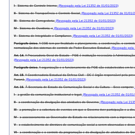
I -
Sistema de Controle Interno;
(Revogado pela Lei 21352 de 01/01/2023)
II -
Sistema de Transparência e Controle Social;
(Revogado pela Lei 21352 de 01/01/
III -
Sistema de Corregedoria;
(Revogado pela Lei 21352 de 01/01/2023)
IV -
Sistema de Ouvidoria; e
(Revogado pela Lei 21352 de 01/01/2023)
V -
Sistema de Integridade e Compliance.
(Revogado pela Lei 21352 de 01/01/2023)
Parágrafo único.
A CGE tem por finalidade o planejamento, a coordenação, o contro
normatização dos sistemas de controle do Poder Executivo Estadual.
(Revogado pela 
Art. 14.
A Procuradoria-Geral do Estado - PGE é instituição necessária à Administração
(Revogado pela Lei 21352 de 01/01/2023)
Parágrafo único.
A organização e o funcionamento da PGE são estabelecidos em lei e
Art. 15.
A Coordenadoria Estadual da Defesa Civil – DC é órgão responsável pela prev
Paraná.
(Revogado pela Lei 21352 de 01/01/2023)
Art. 16.
À Secretaria de Estado da Comunicação Social e da Cultura – Secc compete:
I -
a gestão da comunicação institucional e legal;
(Revogado pela Lei 21352 de 01/01
II -
a coordenação da divulgação das atividades do Governo;
(Revogado pela Lei 213
III -
a promoção e a cobertura de eventos em que o Governo tiver participação e a div
IV -
o assessoramento ao Governador do Estado no relacionamento com a imprensa nac
V -
o estabelecimento de diretrizes de comunicação social a serem observadas e dese
VI -
a coordenação e o controle da programação e da divulgação de atividades do Go