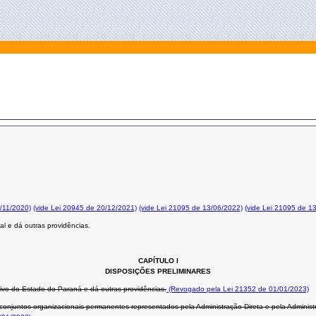
0/11/2020)
(vide Lei 20945 de 20/12/2021)
(vide Lei 21095 de 13/06/2022)
(vide Lei 21095 de 1
l e dá outras providências.
CAPÍTULO I
DISPOSIÇÕES PRELIMINARES
ivo do Estado do Paraná e dá outras providências.
(Revogado pela Lei 21352 de 01/01/2023)
njuntos organizacionais permanentes representados pela Administração Direta e pela Administra