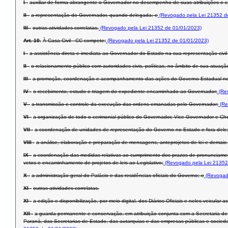
I -
auxiliar de forma abrangente o Governador no desempenho de suas atribuições e com
II -
a representação do Governador, quando delegada; e
(Revogado pela Lei 21352 d
III -
outras atividades correlatas.
(Revogado pela Lei 21352 de 01/01/2023)
Art. 10.
À Casa Civil - CC compete:
(Revogado pela Lei 21352 de 01/01/2023)
I -
a assistência direta e imediata ao Governador do Estado na sua representação civil e
II -
o relacionamento público com autoridades civis, políticas, no âmbito de sua atuaç
III -
a promoção, coordenação e acompanhamento das ações do Governo Estadual nos m
IV -
o recebimento, estudo e triagem do expediente encaminhado ao Governador;
(Rev
V -
a transmissão e controle da execução das ordens emanadas pelo Governador;
(Re
VI -
a organização de todo o cerimonial público do Governador, Vice-Governador e Che
VII -
a coordenação de unidades de representação do Governo no Estado e fora dele
VIII -
a análise, elaboração e preparação de mensagens, anteprojetos de lei e demais a
IX -
a coordenação das medidas relativas ao cumprimento dos prazos de pronunciament
vetos e encaminhamento de projetos de leis ao Legislativo;
(Revogado pela Lei 21352
X -
a administração geral do Palácio e das residências oficiais do Governo; e
(Revogado
XI -
outras atividades correlatas.
XI -
a edição e disponibilização, por meio digital, dos Diários Oficiais e neles veicular
XII -
a guarda permanente e conservação, em atribuição conjunta com a Secretaria de 
Paraná, das Secretarias de Estado, das autarquias e das empresas públicas e socied