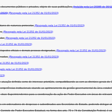
os documentos públicos e privados, objeto de suas publicações;
(Incluído pela Lei 20385 de 30/1
1/2020)
(Revogado pela Lei 21352 de 01/01/2023)
itares de natureza protocolar;
(Revogado pela Lei 21352 de 01/01/2023)
es;
(Revogado pela Lei 21352 de 01/01/2023)
dor;
(Revogado pela Lei 21352 de 01/01/2023)
 Lei 21352 de 01/01/2023)
hóspedes oficiais e demais pessoas designadas;
(Revogado pela Lei 21352 de 01/01/2023)
gnadas;
(Revogado pela Lei 21352 de 01/01/2023)
ei 21352 de 01/01/2023)
ado pela Lei 21352 de 01/01/2023)
023)
tuação definida como de interesse prioritário, compatibilizando-as com as diretrizes gerais do
mpetências institucionais visando ao aprimoramento da gestão governamental da área estabeleci
 doze Superintendentes para a coordenação da ação do Poder Executivo em áreas de relevante i
dos em ordenadores de despesas e subordinados aos Secretários de Estado, podendo delegar atr
Controle do Poder Executivo Estadual, na forma dos arts. 70 e 74 da Constituição Federal, é c