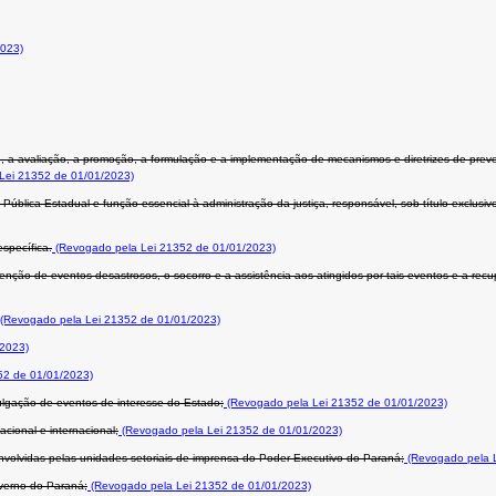
2023)
le, a avaliação, a promoção, a formulação e a implementação de mecanismos e diretrizes de p
Lei 21352 de 01/01/2023)
 Pública Estadual e função essencial à administração da justiça, responsável, sob título exclusi
specífica.
(Revogado pela Lei 21352 de 01/01/2023)
enção de eventos desastrosos, o socorro e a assistência aos atingidos por tais eventos e a re
(Revogado pela Lei 21352 de 01/01/2023)
/2023)
52 de 01/01/2023)
ulgação de eventos de interesse do Estado;
(Revogado pela Lei 21352 de 01/01/2023)
ional e internacional;
(Revogado pela Lei 21352 de 01/01/2023)
nvolvidas pelas unidades setoriais de imprensa do Poder Executivo do Paraná;
(Revogado pela L
verno do Paraná;
(Revogado pela Lei 21352 de 01/01/2023)