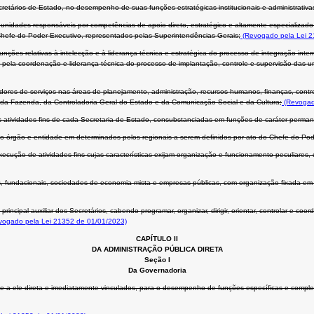
cretários de Estado, no desempenho de suas funções estratégicas institucionais e administrativa
 unidades responsáveis por competências de apoio direto, estratégico e altamente especializa
Chefe do Poder Executivo, representados pelas Superintendências-Gerais;
(Revogado pela Lei 2
unções relativas à intelecção e à liderança técnica e estratégica do processo de integração int
is pela coordenação e liderança técnica do processo de implantação, controle e supervisão das
ores de serviços nas áreas de planejamento, administração, recursos humanos, finanças, contro
 da Fazenda, da Controladoria-Geral do Estado e da Comunicação Social e da Cultura;
(Revogad
 atividades-fins de cada Secretaria de Estado, consubstanciadas em funções de caráter perman
do órgão e entidade em determinados polos regionais a serem definidos por ato do Chefe do Pod
ução de atividades-fins cujas características exijam organização e funcionamento peculiares, d
 fundacionais, sociedades de economia mista e empresas públicas, com organização fixada em le
ncipal auxiliar dos Secretários, cabendo programar, organizar, dirigir, orientar, controlar e coo
ogado pela Lei 21352 de 01/01/2023)
CAPÍTULO II
DA ADMINISTRAÇÃO PÚBLICA DIRETA
Seção I
Da Governadoria
 e a ele direta e imediatamente vinculados, para o desempenho de funções específicas e compl