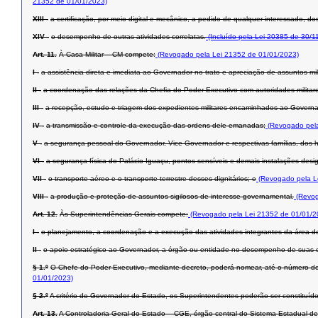
21352 de 01/01/2023)
XIII -
a certificação, por meio digital e mecânico, a pedido de qualquer interessado, d
XIV -
o desempenho de outras atividades correlatas.
(Incluído pela Lei 20385 de 30/1
Art. 11.
À Casa Militar – CM compete:
(Revogado pela Lei 21352 de 01/01/2023)
I -
a assistência direta e imediata ao Governador no trato e apreciação de assuntos mil
II -
a coordenação das relações da Chefia do Poder Executivo com autoridades militar
III -
a recepção, estudo e triagem dos expedientes militares encaminhados ao Governa
IV -
a transmissão e controle da execução das ordens dele emanadas;
(Revogado pela
V -
a segurança pessoal do Governador, Vice-Governador e respectivas famílias, dos 
VI -
a segurança física do Palácio Iguaçu, pontos sensíveis e demais instalações desi
VII -
o transporte aéreo e o transporte terrestre desses dignitários; e
(Revogado pela L
VIII -
a produção e proteção de assuntos sigilosos de interesse governamental.
(Revog
Art. 12.
Às Superintendências-Gerais compete:
(Revogado pela Lei 21352 de 01/01/2
I -
o planejamento, a coordenação e a execução das atividades integrantes da área de a
II -
o apoio estratégico ao Governador, a órgão ou entidade no desempenho de suas co
§ 1.º
O Chefe do Poder Executivo, mediante decreto, poderá nomear, até o número de
01/01/2023)
§ 2.º
A critério do Governador do Estado, os Superintendentes poderão ser constituí
Art. 13.
A Controladoria-Geral do Estado – CGE, órgão central do Sistema Estadual de 