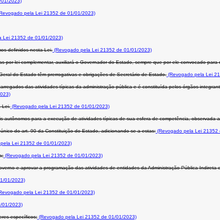
/01/2023)
Revogado pela Lei 21352 de 01/01/2023)
 Lei 21352 de 01/01/2023)
os definidos nesta Lei.
(Revogado pela Lei 21352 de 01/01/2023)
as por lei complementar, auxiliará o Governador do Estado, sempre que por ele convocado para 
-Geral do Estado têm prerrogativas e obrigações de Secretário de Estado.
(Revogado pela Lei 21
arregados das atividades típicas da administração pública e é constituída pelos órgãos integra
2023)
 Lei.
(Revogado pela Lei 21352 de 01/01/2023)
is autônomos para a execução de atividades típicas de sua esfera de competência, observada a 
nico do art. 90 da Constituição do Estado, adicionando-se a estas:
(Revogado pela Lei 21352 
pela Lei 21352 de 01/01/2023)
a;
(Revogado pela Lei 21352 de 01/01/2023)
overno e aprovar a programação das atividades de entidades da Administração Pública Indireta 
1/01/2023)
Revogado pela Lei 21352 de 01/01/2023)
/01/2023)
res específicos;
(Revogado pela Lei 21352 de 01/01/2023)