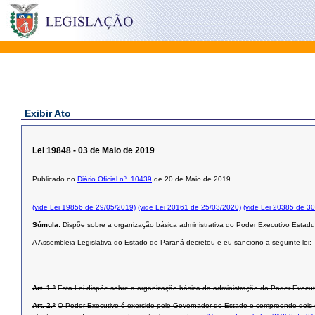
Exibir Ato
Lei 19848 - 03 de Maio de 2019
Publicado no
Diário Oficial nº. 10439
de 20 de Maio de 2019
(vide Lei 19856 de 29/05/2019)
(vide Lei 20161 de 25/03/2020)
(vide Lei 20385 de 3
Súmula:
Dispõe sobre a organização básica administrativa do Poder Executivo Estadua
A Assembleia Legislativa do Estado do Paraná decretou e eu sanciono a seguinte lei:
Art. 1.º
Esta Lei dispõe sobre a organização básica da administração do Poder Execut
Art. 2.º
O Poder Executivo é exercido pelo Governador do Estado e compreende dois co