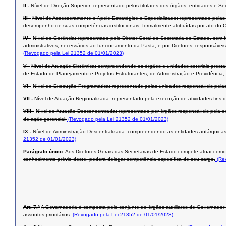
II -
Nível de Direção Superior: representado pelos titulares dos órgãos, entidades e Se
III -
Nível de Assessoramento e Apoio Estratégico e Especializado: representado pelas
desempenho de suas competências institucionais, formalmente atribuídas por ato do 
IV -
Nível de Gerência: representado pelo Diretor-Geral de Secretaria de Estado, com f
administrativos, necessários ao funcionamento da Pasta, e por Diretores, responsáve
(Revogado pela Lei 21352 de 01/01/2023)
V -
Nível de Atuação Sistêmica: compreendendo os órgãos e unidades setoriais prestad
de Estado de Planejamento e Projetos Estruturantes, de Administração e Previdência,
VI -
Nível de Execução Programática: representado pelas unidades responsáveis pelas
VII -
Nível de Atuação Regionalizada: representado pela execução de atividades-fins 
VIII -
Nível de Atuação Desconcentrada: representado por órgãos responsáveis pela exec
de ação gerencial;
(Revogado pela Lei 21352 de 01/01/2023)
IX -
Nível de Administração Descentralizada: compreendendo as entidades autárquicas,
21352 de 01/01/2023)
Parágrafo único.
Aos Diretores-Gerais das Secretarias de Estado compete atuar como pri
conhecimento prévio deste, poderá delegar competência específica do seu cargo.
(Rev
Art. 7.º
A Governadoria é composta pelo conjunto de órgãos auxiliares do Governador
assuntos prioritários.
(Revogado pela Lei 21352 de 01/01/2023)