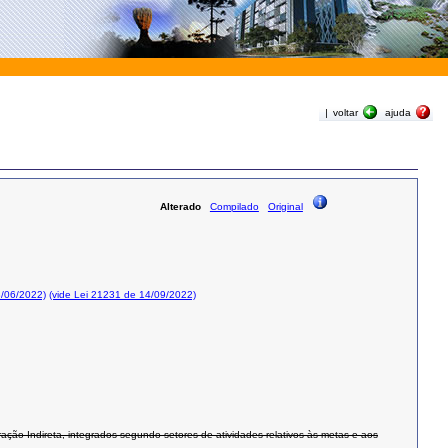
|
voltar
ajuda
Alterado
Compilado
Original
3/06/2022)
(vide Lei 21231 de 14/09/2022)
ção Indireta, integrados segundo setores de atividades relativos às metas e aos