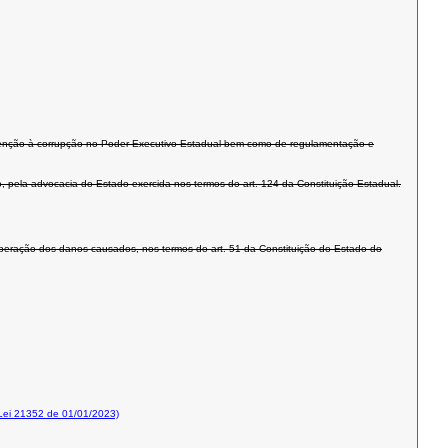
revenção à corrupção no Poder Executivo Estadual bem como de regulamentação e
vo, pela advocacia do Estado exercida nos termos do art. 124 da Constituição Estadual.
cuperação dos danos causados, nos termos do art. 51 da Constituição do Estado do
ei 21352 de 01/01/2023)