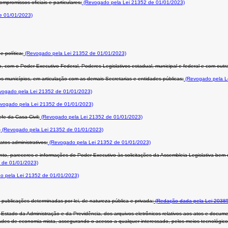
promissos oficiais e particulares;
(Revogado pela Lei 21352 de 01/01/2023)
e 01/01/2023)
 política;
(Revogado pela Lei 21352 de 01/01/2023)
ão, com o Poder Executivo Federal, Poderes Legislativos estadual, municipal e federal e com out
unicípios, em articulação com as demais Secretarias e entidades públicas;
(Revogado pela L
ogado pela Lei 21352 de 01/01/2023)
vogado pela Lei 21352 de 01/01/2023)
fe da Casa Civil;
(Revogado pela Lei 21352 de 01/01/2023)
;
(Revogado pela Lei 21352 de 01/01/2023)
tos administrativos;
(Revogado pela Lei 21352 de 01/01/2023)
o, pareceres e informações do Poder Executivo às solicitações da Assembleia Legislativa bem 
 de 01/01/2023)
 pela Lei 21352 de 01/01/2023)
 as publicações determinadas por lei, de natureza pública e privada;
(Redação dada pela Lei 20385
Estado da Administração e da Previdência, dos arquivos eletrônicos relativos aos atos e docu
ades de economia mista, assegurando o acesso a qualquer interessado, pelos meios tecnológico