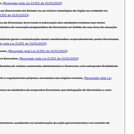
s;
(Revogado pela Lei 21352 de 01/01/2023)
do ao Governador do Estado ou ao núcleo estratégico de órgão ou entidade no
1352 de 01/01/2023)
erna da Secretaria, bem como à ordenação das atividades relativas aos meios
 unidades de execução programática da Secretaria no âmbito de sua área de atuação;
ladoria geral e comunicação social, coordenados, respectivamente, pelas Secretarias
o pela Lei 21352 de 01/01/2023)
ente;
(Revogado pela Lei 21352 de 01/01/2023)
er Executivo;
(Revogado pela Lei 21352 de 01/01/2023)
otadas de relativa autonomia administrativa e financeira, com adequada flexibilidade
i e regulamentos próprios, vinculadas aos órgãos centrais.
(Revogado pela Lei
rdenar as atividades da respectiva Secretaria, por delegação do Secretário e, com
ementares, auxiliando na coordenação da ação governamental e no controle de