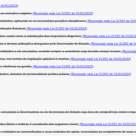
 01/01/2023)
 as correções exigidas;
(Revogado pela Lei 21352 de 01/01/2023)
istrativo, aplicando-se as necessárias punições disciplinares;
(Revogado pela Lei 21352 de 01/
stituição Estadual;
(Revogado pela Lei 21352 de 01/01/2023)
s, assim como a substituição dos respectivos dirigentes;
(Revogado pela Lei 21352 de 01/01/
aria e demais atribuições delegadas pelo Governador do Estado;
(Revogado pela Lei 21352 de 0
entidades a ela vinculadas, ouvindo sempre a autoridade cuja decisão enseje recurso;
(Revogado
sa, nos termos da legislação aplicável à matéria;
(Revogado pela Lei 21352 de 01/01/2023)
e eficiência na gestão.
(Revogado pela Lei 21352 de 01/01/2023)
idades, dotadas de personalidade jurídica própria:
(Revogado pela Lei 21352 de 01/01/2023)
 vinculadas à Governadoria ou às Secretarias de Estado cuja área de competência estiver enquad
ca Direta e Indireta é constituída dos seguintes níveis:
(Revogado pela Lei 21352 de 01/01/20
e entidades ou assemelhados e suas unidades de apoio, necessárias ao cumprimento de suas co