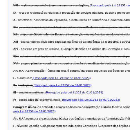
VIII -
realizar a supervisão interna e externa dos órgãos;
(Revogado pela Lei 21352 de
IX -
receber reclamações relativas à prestação de serviços públicos, decidir e promover
X -
determinar, nos termos da legislação, a instauração de sindicância e processo admin
XI -
prestar esclarecimentos relativos aos atos de sua Pasta, conforme previsto na Con
XII -
propor ao Governador do Estado a intervenção nos órgãos das entidades vinculada
XIII -
exercer outras atividades situadas na área de abrangência da respectiva Secret
XIV -
apreciar, em grau de recurso, quaisquer decisões no âmbito da Secretaria e das 
XV -
autorizar a instalação e a homologação de processos de licitação, ou a sua dispen
XVI -
propor, planejar, coordenar e sugerir a adoção de medidas de desburocratização 
Art. 5.º
A Administração Pública Indireta é constituída pelas seguintes espécies de ent
I -
autarquias;
(Revogado pela Lei 21352 de 01/01/2023)
II -
fundações;
(Revogado pela Lei 21352 de 01/01/2023)
III -
empresas públicas;
(Revogado pela Lei 21352 de 01/01/2023)
IV -
sociedades de economia mista.
(Revogado pela Lei 21352 de 01/01/2023)
Parágrafo único.
As entidades compreendidas na Administração Pública Indireta serão
pela Lei 21352 de 01/01/2023)
Art. 6.º
A estrutura organizacional básica dos órgãos e entidades da Administração Públi
I -
Nível de Decisão Colegiada: representado pelos Conselhos Superiores dos órgãos 