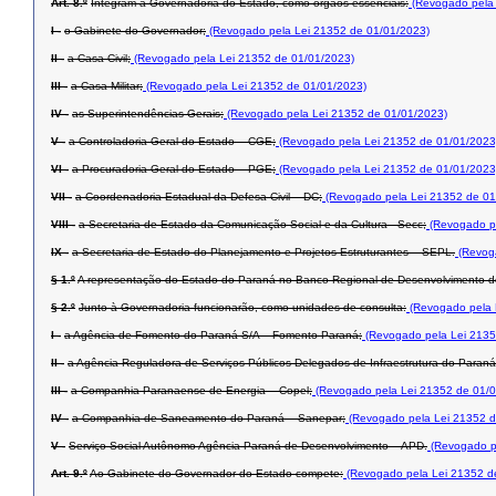
Art. 8.º
Integram a Governadoria do Estado, como órgãos essenciais:
(Revogado pela 
I -
o Gabinete do Governador;
(Revogado pela Lei 21352 de 01/01/2023)
II -
a Casa Civil;
(Revogado pela Lei 21352 de 01/01/2023)
III -
a Casa Militar;
(Revogado pela Lei 21352 de 01/01/2023)
IV -
as Superintendências-Gerais;
(Revogado pela Lei 21352 de 01/01/2023)
V -
a Controladoria-Geral do Estado – CGE;
(Revogado pela Lei 21352 de 01/01/2023
VI -
a Procuradoria-Geral do Estado – PGE;
(Revogado pela Lei 21352 de 01/01/2023
VII -
a Coordenadoria Estadual da Defesa Civil – DC;
(Revogado pela Lei 21352 de 01
VIII -
a Secretaria de Estado da Comunicação Social e da Cultura –Secc;
(Revogado pe
IX -
a Secretaria de Estado do Planejamento e Projetos Estruturantes – SEPL.
(Revoga
§ 1.º
A representação do Estado do Paraná no Banco Regional de Desenvolvimento d
§ 2.º
Junto à Governadoria funcionarão, como unidades de consulta:
(Revogado pela 
I -
a Agência de Fomento do Paraná S/A – Fomento Paraná;
(Revogado pela Lei 2135
II -
a Agência Reguladora de Serviços Públicos Delegados de Infraestrutura do Paraná
III -
a Companhia Paranaense de Energia – Copel;
(Revogado pela Lei 21352 de 01/0
IV -
a Companhia de Saneamento do Paraná – Sanepar;
(Revogado pela Lei 21352 d
V -
Serviço Social Autônomo Agência Paraná de Desenvolvimento – APD.
(Revogado p
Art. 9.º
Ao Gabinete do Governador do Estado compete:
(Revogado pela Lei 21352 d