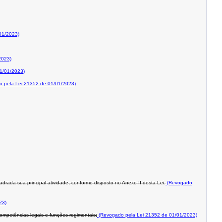
01/2023)
2023)
1/01/2023)
 pela Lei 21352 de 01/01/2023)
rada sua principal atividade, conforme disposto no Anexo II desta Lei.
(Revogado
23)
mpetências legais e funções regimentais;
(Revogado pela Lei 21352 de 01/01/2023)