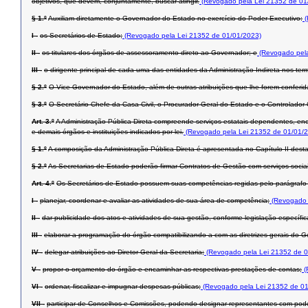
objetivos, que devem, conjuntamente, buscar atingir.
(Revogado pela Lei 21352 de 01
§ 1.º
Auxiliam diretamente o Governador do Estado no exercício do Poder Executivo:
(
I -
os Secretários de Estado;
(Revogado pela Lei 21352 de 01/01/2023)
II -
os titulares dos órgãos de assessoramento direto ao Governador; e
(Revogado pela
III -
o dirigente principal de cada uma das entidades da Administração Indireta nos term
§ 2.º
O Vice-Governador do Estado, além de outras atribuições que lhe forem conferid
§ 3.º
O Secretário-Chefe da Casa Civil, o Procurador-Geral do Estado e o Controlador
Art. 3.º
A Administração Pública Direta compreende serviços estatais dependentes, enc
e demais órgãos e instituições indicados por lei.
(Revogado pela Lei 21352 de 01/01/
§ 1.º
A composição da Administração Pública Direta é apresentada no Capítulo II desta
§ 2.º
As Secretarias de Estado poderão firmar Contratos de Gestão com serviços socia
Art. 4.º
Os Secretários de Estado possuem suas competências regidas pelo parágrafo ú
I -
planejar, coordenar e avaliar as atividades de sua área de competência;
(Revogado 
II -
dar publicidade dos atos e atividades de sua gestão, conforme legislação específic
III -
elaborar a programação do órgão compatibilizando-a com as diretrizes gerais do G
IV -
delegar atribuições ao Diretor-Geral da Secretaria;
(Revogado pela Lei 21352 de 0
V -
propor o orçamento do órgão e encaminhar as respectivas prestações de contas;
(
VI -
ordenar, fiscalizar e impugnar despesas públicas;
(Revogado pela Lei 21352 de 01
VII -
participar de Conselhos e Comissões, podendo designar representantes com pode