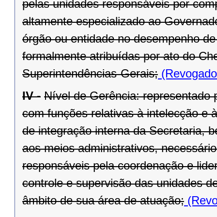
pelas unidades responsáveis por compe
altamente especializado ao Governado
órgão ou entidade no desempenho de s
formalmente atribuídas por ato do Ch
Superintendências-Gerais;
(Revogado 
IV -
Nível de Gerência: representado p
com funções relativas à intelecção e à
de integração interna da Secretaria, 
aos meios administrativos, necessário
responsáveis pela coordenação e lide
controle e supervisão das unidades d
âmbito de sua área de atuação;
(Revo