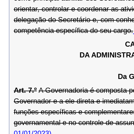
orientar, controlar e coordenar as ati
delegação do Secretário e, com conhe
competência específica do seu cargo.
CA
DA ADMINISTR
Da G
Art. 7.º
A Governadoria é composta pel
Governador e a ele direta e imediata
funções específicas e complementare
governamental e no controle de assunto
01/01/2023)