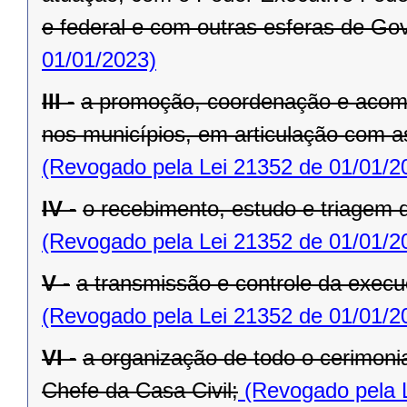
e federal e com outras esferas de Go
01/01/2023)
III -
a promoção, coordenação e acom
nos municípios, em articulação com a
(Revogado pela Lei 21352 de 01/01/2
IV -
o recebimento, estudo e triagem
(Revogado pela Lei 21352 de 01/01/2
V -
a transmissão e controle da exe
(Revogado pela Lei 21352 de 01/01/2
VI -
a organização de todo o cerimoni
Chefe da Casa Civil;
(Revogado pela L