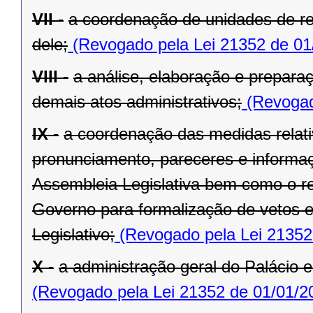
VII -
a coordenação de unidades de r
dele;
(Revogado pela Lei 21352 de 01
VIII -
a análise, elaboração e prepara
demais atos administrativos;
(Revogad
IX -
a coordenação das medidas relat
pronunciamento, pareceres e informaç
Assembleia Legislativa bem como o re
Governo para formalização de vetos e
Legislativo;
(Revogado pela Lei 21352
X -
a administração geral do Palácio e
(Revogado pela Lei 21352 de 01/01/2