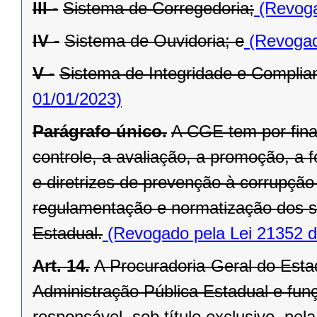
III -
Sistema de Corregedoria;
(Revoga
IV -
Sistema de Ouvidoria; e
(Revogad
V -
Sistema de Integridade e Complia
01/01/2023)
Parágrafo único.
A CGE tem por fina
controle, a avaliação, a promoção, 
e diretrizes de prevenção à corrupç
regulamentação e normatização dos s
Estadual.
(Revogado pela Lei 21352 d
Art. 14.
A Procuradoria-Geral do Estad
Administração Pública Estadual e funç
responsável, sob título exclusivo, pe