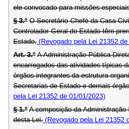
ele convocado para missões especiais
§ 3.º
O Secretário-Chefe da Casa Civi
Controlador-Geral do Estado têm prer
Estado.
(Revogado pela Lei 21352 de
Art. 3.º
A Administração Pública Dire
encarregados das atividades típicas d
órgãos integrantes da estrutura orga
Secretarias de Estado e demais órgãos 
pela Lei 21352 de 01/01/2023)
§ 1.º
A composição da Administração P
desta Lei.
(Revogado pela Lei 21352 