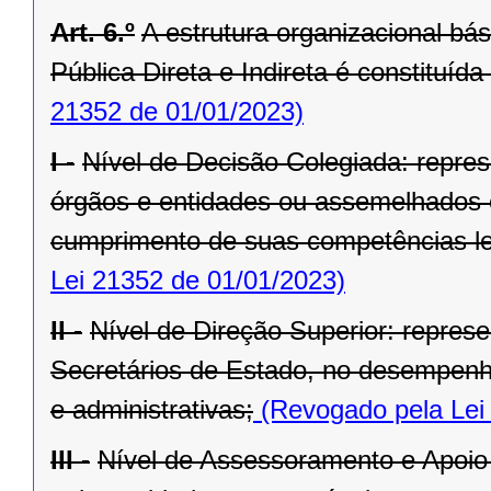
Art. 6.º
A estrutura organizacional bá
Pública Direta e Indireta é constituída
21352 de 01/01/2023)
I -
Nível de Decisão Colegiada: repre
órgãos e entidades ou assemelhados 
cumprimento de suas competências le
Lei 21352 de 01/01/2023)
II -
Nível de Direção Superior: represe
Secretários de Estado, no desempenho
e administrativas;
(Revogado pela Lei
III -
Nível de Assessoramento e Apoio 