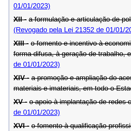
01/01/2023)
XII -
a formulação e articulação de pol
(Revogado pela Lei 21352 de 01/01/2
XIII -
o fomento e incentivo à economia
forma difusa, à geração de trabalho,
de 01/01/2023)
XIV -
a promoção e ampliação do aces
materiais e imateriais, em todo o Esta
XV -
o apoio à implantação de redes c
de 01/01/2023)
XVI -
o fomento à qualificação profiss