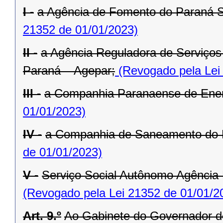
I -
a Agência de Fomento do Paraná 
21352 de 01/01/2023)
II -
a Agência Reguladora de Serviços 
Paraná – Agepar;
(Revogado pela Lei
III -
a Companhia Paranaense de Ener
01/01/2023)
IV -
a Companhia de Saneamento do 
de 01/01/2023)
V -
Serviço Social Autônomo Agência
(Revogado pela Lei 21352 de 01/01/2
Art. 9.º
Ao Gabinete do Governador d