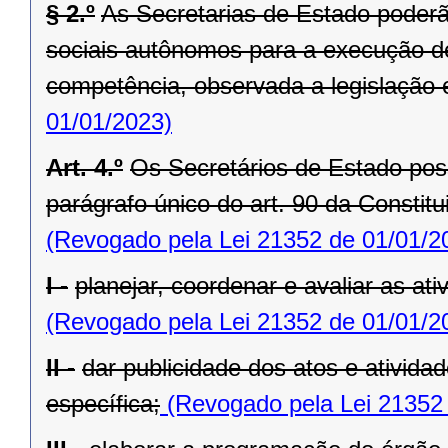
§ 2.º
As Secretarias de Estado poderã
sociais autônomos para a execução de
competência, observada a legislação 
01/01/2023)
Art. 4.º
Os Secretários de Estado po
parágrafo único do art. 90 da Constit
(Revogado pela Lei 21352 de 01/01/2
I -
planejar, coordenar e avaliar as at
(Revogado pela Lei 21352 de 01/01/2
II -
dar publicidade dos atos e ativida
específica;
(Revogado pela Lei 21352 