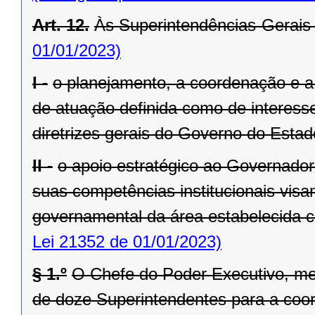
Art. 12.
Às Superintendências-Gerais
01/01/2023)
I -
o planejamento, a coordenação e a
de atuação definida como de interesse
diretrizes gerais do Governo do Estad
II -
o apoio estratégico ao Governado
suas competências institucionais vis
governamental da área estabelecida co
Lei 21352 de 01/01/2023)
§ 1.º
O Chefe do Poder Executivo, me
de doze Superintendentes para a coo