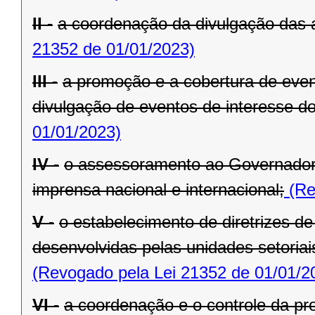
II -
a coordenação da divulgação das 
21352 de 01/01/2023)
III -
a promoção e a cobertura de even
divulgação de eventos de interesse d
01/01/2023)
IV -
o assessoramento ao Governador
imprensa nacional e internacional;
(Re
V -
o estabelecimento de diretrizes d
desenvolvidas pelas unidades setoria
(Revogado pela Lei 21352 de 01/01/2
VI -
a coordenação e o controle da pr