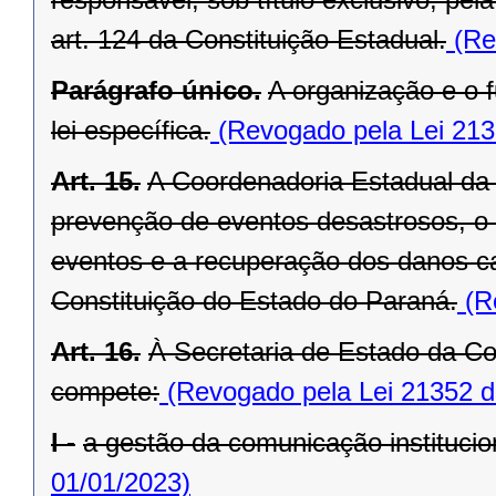
art. 124 da Constituição Estadual.
(Re
Parágrafo único.
A organização e o
lei específica.
(Revogado pela Lei 213
Art. 15.
A Coordenadoria Estadual da 
prevenção de eventos desastrosos, o s
eventos e a recuperação dos danos ca
Constituição do Estado do Paraná.
(Re
Art. 16.
À Secretaria de Estado da Co
compete:
(Revogado pela Lei 21352 d
I -
a gestão da comunicação institucion
01/01/2023)