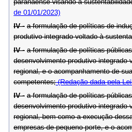
paranaense visando à sustentabilidade 
de 01/01/2023)
IV -
a formulação de políticas de ind
produtivo integrado voltado à sustenta
IV -
a formulação de políticas pública
desenvolvimento produtivo integrado v
regional, e o acompanhamento de sua
competentes;
(Redação dada pela Lei
IV -
a formulação de políticas pública
desenvolvimento produtivo integrado v
regional, bem como a execução dessa
empresas de pequeno porte, e o aco