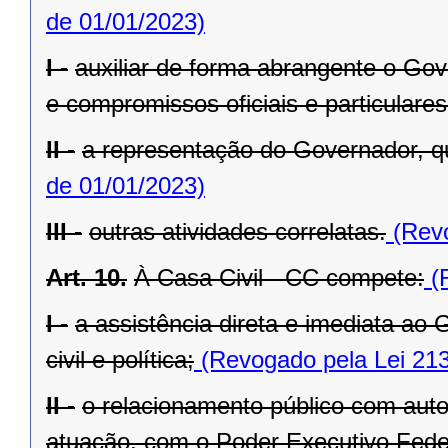
de 01/01/2023)
I -
auxiliar de forma abrangente o Go
e compromissos oficiais e particulares
II -
a representação do Governador, q
de 01/01/2023)
III -
outras atividades correlatas.
(Revo
Art. 10.
À Casa Civil - CC compete:
(R
I -
a assistência direta e imediata a
civil e política;
(Revogado pela Lei 213
II -
o relacionamento público com autor
atuação, com o Poder Executivo Feder