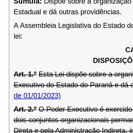
Súmula:
Dispõe sobre a organização 
Estadual e dá outras providências.
A Assembleia Legislativa do Estado d
lei:
C
DISPOSIÇÕ
Art. 1.º
Esta Lei dispõe sobre a orga
Executivo do Estado do Paraná e dá o
de 01/01/2023)
Art. 2.º
O Poder Executivo é exercid
dois conjuntos organizacionais perma
Direta e pela Administração Indireta,