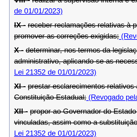
de 01/01/2023)
IX -
receber reclamações relativas à p
promover as correções exigidas;
(Revo
X -
determinar, nos termos da legislaç
administrativo, aplicando-se as necess
Lei 21352 de 01/01/2023)
XI -
prestar esclarecimentos relativos
Constituição Estadual;
(Revogado pela
XII -
propor ao Governador do Estado 
vinculadas, assim como a substituição
Lei 21352 de 01/01/2023)