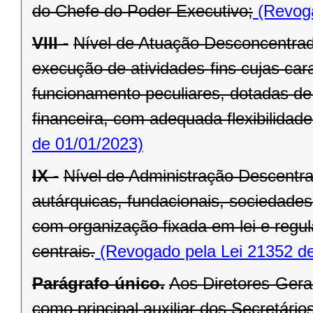
do Chefe do Poder Executivo;
(Revoga
VIII -
Nível de Atuação Desconcentrad
execução de atividades-fins cujas car
funcionamento peculiares, dotadas de 
financeira, com adequada flexibilidade
de 01/01/2023)
IX -
Nível de Administração Descentr
autárquicas, fundacionais, sociedade
com organização fixada em lei e regu
centrais.
(Revogado pela Lei 21352 de
Parágrafo único.
Aos Diretores-Gera
como principal auxiliar dos Secretários