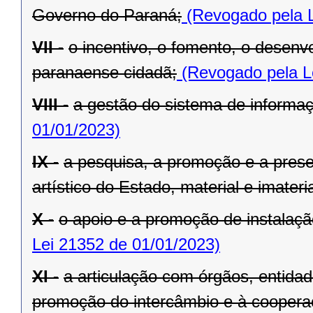
Governo do Paraná;
(Revogado pela L
VII -
o incentivo, o fomento, o desenv
paranaense cidadã;
(Revogado pela L
VIII -
a gestão do sistema de informaçã
01/01/2023)
IX -
a pesquisa, a promoção e a preser
artístico do Estado, material e imateria
X -
o apoio e a promoção de instalaçã
Lei 21352 de 01/01/2023)
XI -
a articulação com órgãos, entida
promoção do intercâmbio e à cooperaç