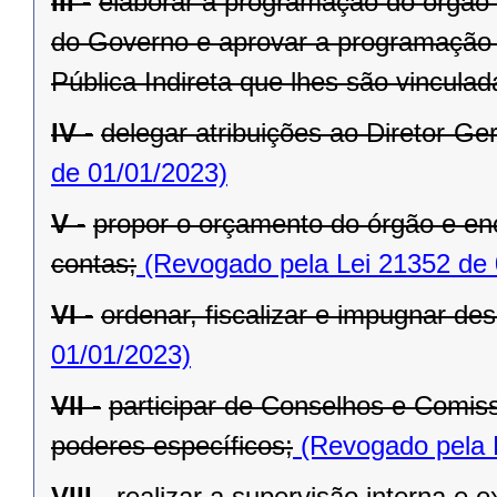
III -
elaborar a programação do órgão c
do Governo e aprovar a programação 
Pública Indireta que lhes são vinculad
IV -
delegar atribuições ao Diretor-Ger
de 01/01/2023)
V -
propor o orçamento do órgão e en
contas;
(Revogado pela Lei 21352 de 
VI -
ordenar, fiscalizar e impugnar de
01/01/2023)
VII -
participar de Conselhos e Comis
poderes específicos;
(Revogado pela 
VIII -
realizar a supervisão interna e 