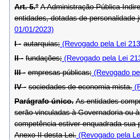
Art. 5.º
A Administração Pública Indir
entidades, dotadas de personalidade ju
01/01/2023)
I -
autarquias;
(Revogado pela Lei 213
II -
fundações;
(Revogado pela Lei 21
III -
empresas públicas;
(Revogado pel
IV -
sociedades de economia mista.
(R
Parágrafo único.
As entidades compr
serão vinculadas à Governadoria ou à
competência estiver enquadrada sua pr
Anexo II desta Lei.
(Revogado pela Le