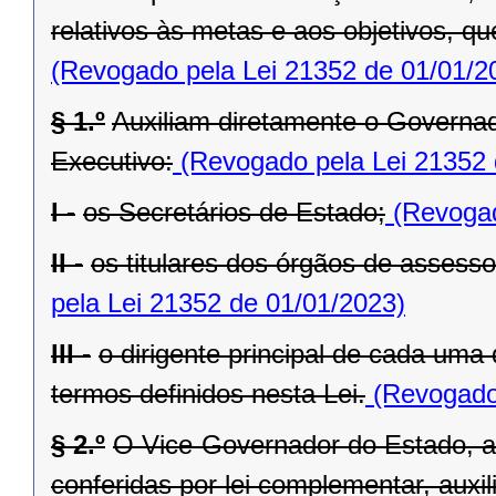
relativos às metas e aos objetivos, q
(Revogado pela Lei 21352 de 01/01/2
§ 1.º
Auxiliam diretamente o Governad
Executivo:
(Revogado pela Lei 21352 
I -
os Secretários de Estado;
(Revogad
II -
os titulares dos órgãos de assess
pela Lei 21352 de 01/01/2023)
III -
o dirigente principal de cada uma
termos definidos nesta Lei.
(Revogado 
§ 2.º
O Vice-Governador do Estado, al
conferidas por lei complementar, aux