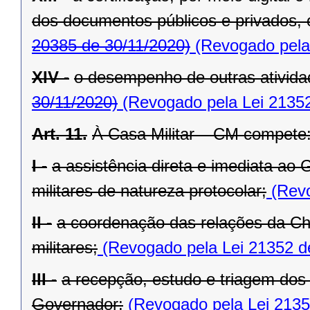
dos documentos públicos e privados, 
20385 de 30/11/2020)
(Revogado pela 
XIV -
o desempenho de outras atividad
30/11/2020)
(Revogado pela Lei 21352
Art. 11.
À Casa Militar – CM compete
I -
a assistência direta e imediata ao
militares de natureza protocolar;
(Revo
II -
a coordenação das relações da Ch
militares;
(Revogado pela Lei 21352 d
III -
a recepção, estudo e triagem dos
Governador;
(Revogado pela Lei 2135