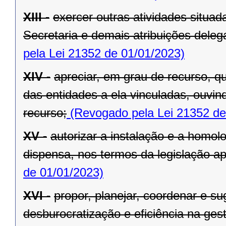
XIII -
exercer outras atividades situa
Secretaria e demais atribuições dele
pela Lei 21352 de 01/01/2023)
XIV -
apreciar, em grau de recurso, q
das entidades a ela vinculadas, ouvin
recurso;
(Revogado pela Lei 21352 de
XV -
autorizar a instalação e a homol
dispensa, nos termos da legislação apl
de 01/01/2023)
XVI -
propor, planejar, coordenar e s
desburocratização e eficiência na ges