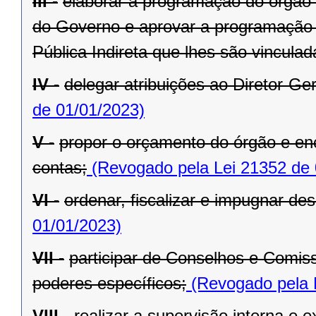
III -
elaborar a programação do órgão c
do Governo e aprovar a programação 
Pública Indireta que lhes são vinculad
IV -
delegar atribuições ao Diretor-Ger
de 01/01/2023)
V -
propor o orçamento do órgão e en
contas;
(Revogado pela Lei 21352 de 
VI -
ordenar, fiscalizar e impugnar de
01/01/2023)
VII -
participar de Conselhos e Comis
poderes específicos;
(Revogado pela 
VIII -
realizar a supervisão interna e 