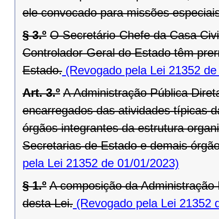
ele convocado para missões especiais
§ 3.º
O Secretário-Chefe da Casa Civi
Controlador-Geral do Estado têm prer
Estado.
(Revogado pela Lei 21352 de
Art. 3.º
A Administração Pública Dire
encarregados das atividades típicas d
órgãos integrantes da estrutura orga
Secretarias de Estado e demais órgãos 
pela Lei 21352 de 01/01/2023)
§ 1.º
A composição da Administração P
desta Lei.
(Revogado pela Lei 21352 