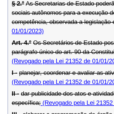
§ 2.º
As Secretarias de Estado poderã
sociais autônomos para a execução de
competência, observada a legislação 
01/01/2023)
Art. 4.º
Os Secretários de Estado po
parágrafo único do art. 90 da Constit
(Revogado pela Lei 21352 de 01/01/2
I -
planejar, coordenar e avaliar as at
(Revogado pela Lei 21352 de 01/01/2
II -
dar publicidade dos atos e ativida
específica;
(Revogado pela Lei 21352 