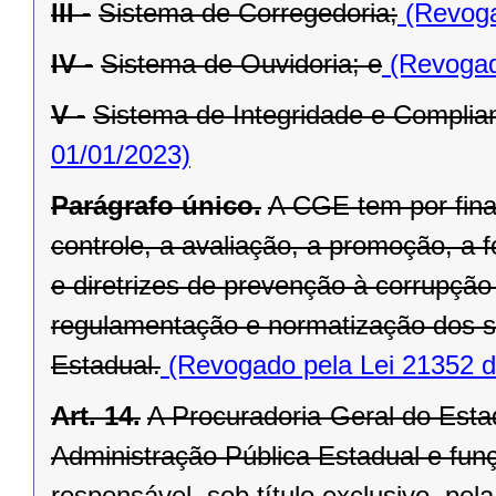
III -
Sistema de Corregedoria;
(Revoga
IV -
Sistema de Ouvidoria; e
(Revogad
V -
Sistema de Integridade e Complia
01/01/2023)
Parágrafo único.
A CGE tem por fina
controle, a avaliação, a promoção, 
e diretrizes de prevenção à corrupç
regulamentação e normatização dos s
Estadual.
(Revogado pela Lei 21352 d
Art. 14.
A Procuradoria-Geral do Estad
Administração Pública Estadual e funç
responsável, sob título exclusivo, pe