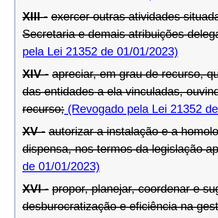
XIII -
exercer outras atividades situa
Secretaria e demais atribuições dele
pela Lei 21352 de 01/01/2023)
XIV -
apreciar, em grau de recurso, q
das entidades a ela vinculadas, ouvin
recurso;
(Revogado pela Lei 21352 de
XV -
autorizar a instalação e a homol
dispensa, nos termos da legislação apl
de 01/01/2023)
XVI -
propor, planejar, coordenar e s
desburocratização e eficiência na ges