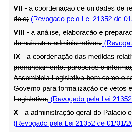
VII -
a coordenação de unidades de r
dele;
(Revogado pela Lei 21352 de 01
VIII -
a análise, elaboração e prepara
demais atos administrativos;
(Revogad
IX -
a coordenação das medidas relat
pronunciamento, pareceres e informaç
Assembleia Legislativa bem como o re
Governo para formalização de vetos e
Legislativo;
(Revogado pela Lei 21352
X -
a administração geral do Palácio e
(Revogado pela Lei 21352 de 01/01/2