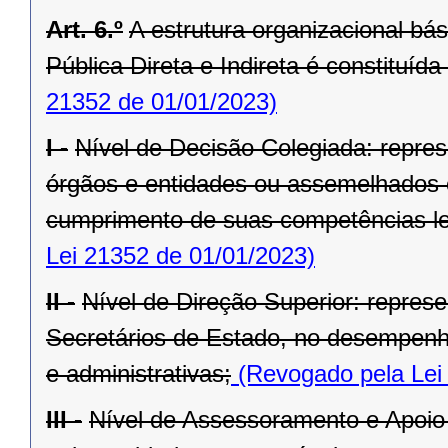
Art. 6.º
A estrutura organizacional bá
Pública Direta e Indireta é constituída
21352 de 01/01/2023)
I -
Nível de Decisão Colegiada: repre
órgãos e entidades ou assemelhados 
cumprimento de suas competências le
Lei 21352 de 01/01/2023)
II -
Nível de Direção Superior: represe
Secretários de Estado, no desempenho
e administrativas;
(Revogado pela Lei
III -
Nível de Assessoramento e Apoio 