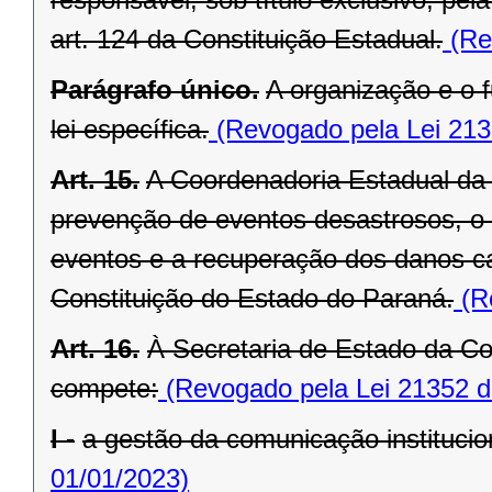
art. 124 da Constituição Estadual.
(Re
Parágrafo único.
A organização e o
lei específica.
(Revogado pela Lei 213
Art. 15.
A Coordenadoria Estadual da 
prevenção de eventos desastrosos, o s
eventos e a recuperação dos danos ca
Constituição do Estado do Paraná.
(Re
Art. 16.
À Secretaria de Estado da Co
compete:
(Revogado pela Lei 21352 d
I -
a gestão da comunicação institucion
01/01/2023)