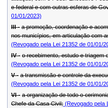
e federal e com outras esferas de Go
01/01/2023)
III -
a promoção, coordenação e acom
nos municípios, em articulação com a
(Revogado pela Lei 21352 de 01/01/2
IV -
o recebimento, estudo e triagem
(Revogado pela Lei 21352 de 01/01/2
V -
a transmissão e controle da exe
(Revogado pela Lei 21352 de 01/01/2
VI -
a organização de todo o cerimoni
Chefe da Casa Civil;
(Revogado pela L