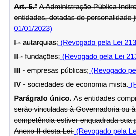
Art. 5.º
A Administração Pública Indir
entidades, dotadas de personalidade ju
01/01/2023)
I -
autarquias;
(Revogado pela Lei 213
II -
fundações;
(Revogado pela Lei 21
III -
empresas públicas;
(Revogado pel
IV -
sociedades de economia mista.
(R
Parágrafo único.
As entidades compr
serão vinculadas à Governadoria ou à
competência estiver enquadrada sua pr
Anexo II desta Lei.
(Revogado pela Le