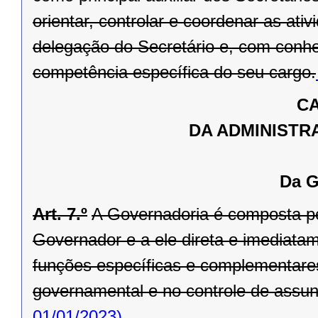
orientar, controlar e coordenar as ati
delegação do Secretário e, com conhe
competência específica do seu cargo.
CA
DA ADMINISTR
Da G
Art. 7.º
A Governadoria é composta pel
Governador e a ele direta e imediata
funções específicas e complementare
governamental e no controle de assunto
01/01/2023)