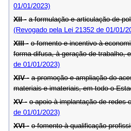
01/01/2023)
XII -
a formulação e articulação de pol
(Revogado pela Lei 21352 de 01/01/2
XIII -
o fomento e incentivo à economia
forma difusa, à geração de trabalho,
de 01/01/2023)
XIV -
a promoção e ampliação do aces
materiais e imateriais, em todo o Esta
XV -
o apoio à implantação de redes c
de 01/01/2023)
XVI -
o fomento à qualificação profiss