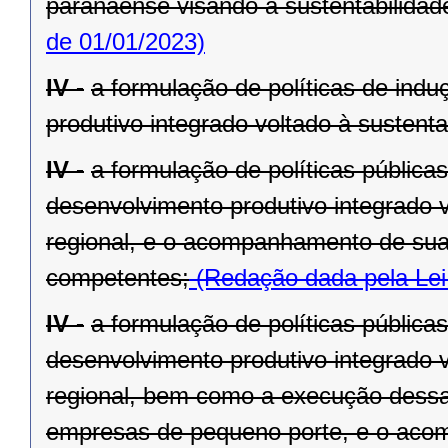
paranaense visando à sustentabilidade 
de 01/01/2023)
IV -
a formulação de políticas de ind
produtivo integrado voltado à sustenta
IV -
a formulação de políticas pública
desenvolvimento produtivo integrado v
regional, e o acompanhamento de sua
competentes;
(Redação dada pela Lei
IV -
a formulação de políticas pública
desenvolvimento produtivo integrado v
regional, bem como a execução dessa
empresas de pequeno porte, e o aco