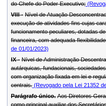
do Chefe do Poder Executivo;
(Revoga
VIII -
Nível de Atuação Desconcentrad
execução de atividades-fins cujas car
funcionamento peculiares, dotadas de 
financeira, com adequada flexibilidade
de 01/01/2023)
IX -
Nível de Administração Descentr
autárquicas, fundacionais, sociedade
com organização fixada em lei e regu
centrais.
(Revogado pela Lei 21352 de
Parágrafo único.
Aos Diretores-Gera
como principal auxiliar dos Secretários