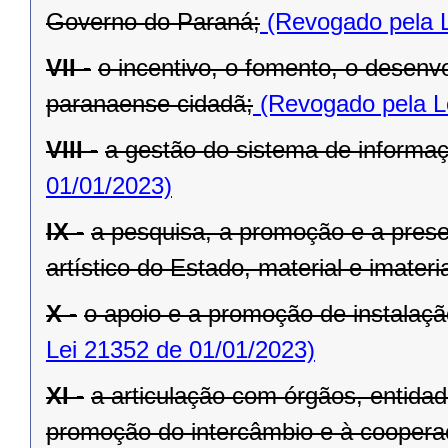
Governo do Paraná;
(Revogado pela L
VII -
o incentivo, o fomento, o desenv
paranaense cidadã;
(Revogado pela L
VIII -
a gestão do sistema de informaçã
01/01/2023)
IX -
a pesquisa, a promoção e a preser
artístico do Estado, material e imateria
X -
o apoio e a promoção de instalaçã
Lei 21352 de 01/01/2023)
XI -
a articulação com órgãos, entida
promoção do intercâmbio e à cooperaç