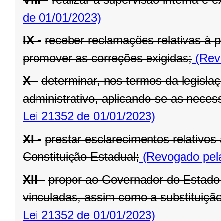
de 01/01/2023)
IX -
receber reclamações relativas à p
promover as correções exigidas;
(Revo
X -
determinar, nos termos da legislaç
administrativo, aplicando-se as necess
Lei 21352 de 01/01/2023)
XI -
prestar esclarecimentos relativos
Constituição Estadual;
(Revogado pela
XII -
propor ao Governador do Estado 
vinculadas, assim como a substituição
Lei 21352 de 01/01/2023)