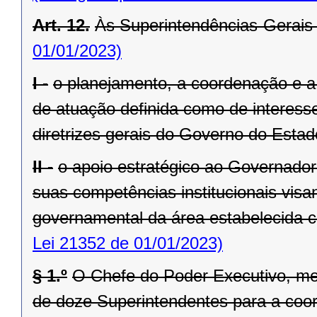
Art. 12.
Às Superintendências-Gerais
01/01/2023)
I -
o planejamento, a coordenação e a
de atuação definida como de interesse
diretrizes gerais do Governo do Estad
II -
o apoio estratégico ao Governado
suas competências institucionais vis
governamental da área estabelecida co
Lei 21352 de 01/01/2023)
§ 1.º
O Chefe do Poder Executivo, me
de doze Superintendentes para a coo