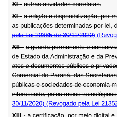
XI -
outras atividades correlatas.
XI -
a edição e disponibilização, por me
as publicações determinadas por lei, d
pela Lei 20385 de 30/11/2020)
(Revoga
XII -
a guarda permanente e conservaç
de Estado da Administração e da Previ
atos e documentos públicos e privad
Comercial do Paraná, das Secretaria
públicas e sociedades de economia m
interessado, pelos meios tecnológicos
30/11/2020)
(Revogado pela Lei 21352
XIII -
a certificação, por meio digital