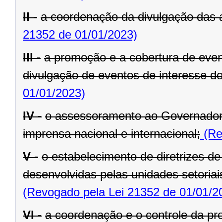
II -
a coordenação da divulgação das 
21352 de 01/01/2023)
III -
a promoção e a cobertura de even
divulgação de eventos de interesse d
01/01/2023)
IV -
o assessoramento ao Governador
imprensa nacional e internacional;
(Re
V -
o estabelecimento de diretrizes d
desenvolvidas pelas unidades setoria
(Revogado pela Lei 21352 de 01/01/2
VI -
a coordenação e o controle da pr