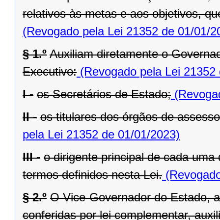
relativos às metas e aos objetivos, q
(Revogado pela Lei 21352 de 01/01/2
§ 1.º
Auxiliam diretamente o Governad
Executivo:
(Revogado pela Lei 21352 
I -
os Secretários de Estado;
(Revogad
II -
os titulares dos órgãos de assess
pela Lei 21352 de 01/01/2023)
III -
o dirigente principal de cada uma
termos definidos nesta Lei.
(Revogado 
§ 2.º
O Vice-Governador do Estado, al
conferidas por lei complementar, aux