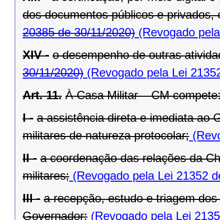
dos documentos públicos e privados, 
20385 de 30/11/2020)
(Revogado pela 
XIV -
o desempenho de outras atividad
30/11/2020)
(Revogado pela Lei 21352
Art. 11.
À Casa Militar – CM compete
I -
a assistência direta e imediata ao
militares de natureza protocolar;
(Revo
II -
a coordenação das relações da Ch
militares;
(Revogado pela Lei 21352 d
III -
a recepção, estudo e triagem dos
Governador;
(Revogado pela Lei 2135