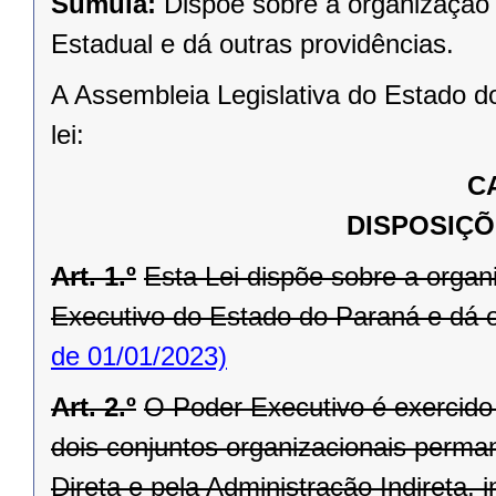
Súmula:
Dispõe sobre a organização 
Estadual e dá outras providências.
A Assembleia Legislativa do Estado d
lei:
C
DISPOSIÇÕ
Art. 1.º
Esta Lei dispõe sobre a orga
Executivo do Estado do Paraná e dá o
de 01/01/2023)
Art. 2.º
O Poder Executivo é exercid
dois conjuntos organizacionais perma
Direta e pela Administração Indireta,