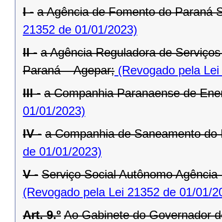
I -
a Agência de Fomento do Paraná 
21352 de 01/01/2023)
II -
a Agência Reguladora de Serviços 
Paraná – Agepar;
(Revogado pela Lei
III -
a Companhia Paranaense de Ener
01/01/2023)
IV -
a Companhia de Saneamento do 
de 01/01/2023)
V -
Serviço Social Autônomo Agência
(Revogado pela Lei 21352 de 01/01/2
Art. 9.º
Ao Gabinete do Governador d