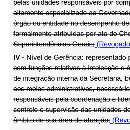
pelas unidades responsáveis por compe
altamente especializado ao Governado
órgão ou entidade no desempenho de s
formalmente atribuídas por ato do Ch
Superintendências-Gerais;
(Revogado 
IV -
Nível de Gerência: representado p
com funções relativas à intelecção e à
de integração interna da Secretaria, 
aos meios administrativos, necessário
responsáveis pela coordenação e lide
controle e supervisão das unidades d
âmbito de sua área de atuação;
(Revo