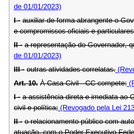
de 01/01/2023)
I -
auxiliar de forma abrangente o Go
e compromissos oficiais e particulares
II -
a representação do Governador, q
de 01/01/2023)
III -
outras atividades correlatas.
(Revo
Art. 10.
À Casa Civil - CC compete:
(R
I -
a assistência direta e imediata a
civil e política;
(Revogado pela Lei 213
II -
o relacionamento público com autor
atuação, com o Poder Executivo Feder