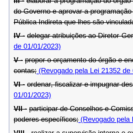
III -
elaborar a programação do órgão c
do Governo e aprovar a programação 
Pública Indireta que lhes são vinculad
IV -
delegar atribuições ao Diretor-Ger
de 01/01/2023)
V -
propor o orçamento do órgão e en
contas;
(Revogado pela Lei 21352 de 
VI -
ordenar, fiscalizar e impugnar de
01/01/2023)
VII -
participar de Conselhos e Comis
poderes específicos;
(Revogado pela 
VIII -
realizar a supervisão interna e 