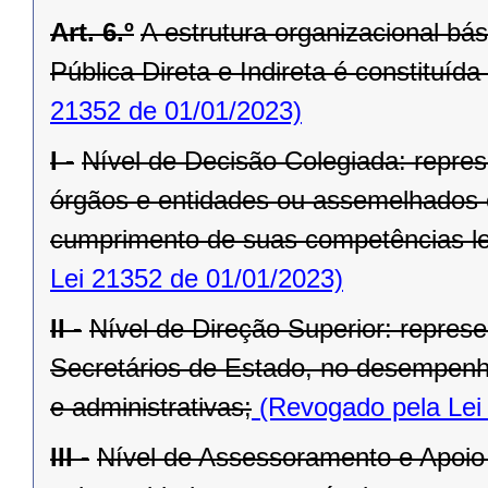
Art. 6.º
A estrutura organizacional bá
Pública Direta e Indireta é constituída
21352 de 01/01/2023)
I -
Nível de Decisão Colegiada: repre
órgãos e entidades ou assemelhados 
cumprimento de suas competências le
Lei 21352 de 01/01/2023)
II -
Nível de Direção Superior: represe
Secretários de Estado, no desempenho
e administrativas;
(Revogado pela Lei
III -
Nível de Assessoramento e Apoio 