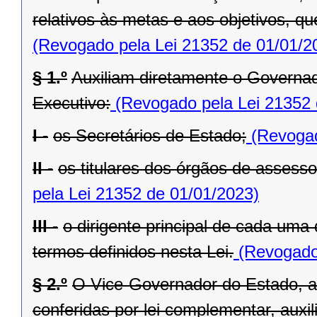
relativos às metas e aos objetivos, q
(Revogado pela Lei 21352 de 01/01/2
§ 1.º
Auxiliam diretamente o Governad
Executivo:
(Revogado pela Lei 21352 
I -
os Secretários de Estado;
(Revogad
II -
os titulares dos órgãos de assess
pela Lei 21352 de 01/01/2023)
III -
o dirigente principal de cada uma
termos definidos nesta Lei.
(Revogado 
§ 2.º
O Vice-Governador do Estado, al
conferidas por lei complementar, aux