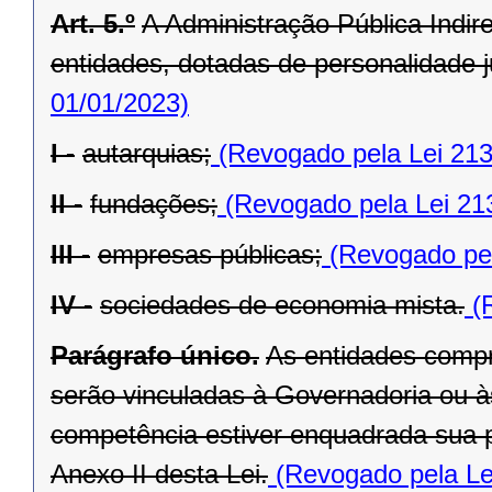
Art. 5.º
A Administração Pública Indir
entidades, dotadas de personalidade ju
01/01/2023)
I -
autarquias;
(Revogado pela Lei 213
II -
fundações;
(Revogado pela Lei 21
III -
empresas públicas;
(Revogado pel
IV -
sociedades de economia mista.
(R
Parágrafo único.
As entidades compr
serão vinculadas à Governadoria ou à
competência estiver enquadrada sua pr
Anexo II desta Lei.
(Revogado pela Le