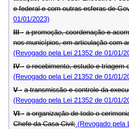
e federal e com outras esferas de Go
01/01/2023)
III -
a promoção, coordenação e acom
nos municípios, em articulação com a
(Revogado pela Lei 21352 de 01/01/2
IV -
o recebimento, estudo e triagem
(Revogado pela Lei 21352 de 01/01/2
V -
a transmissão e controle da exe
(Revogado pela Lei 21352 de 01/01/2
VI -
a organização de todo o cerimoni
Chefe da Casa Civil;
(Revogado pela L