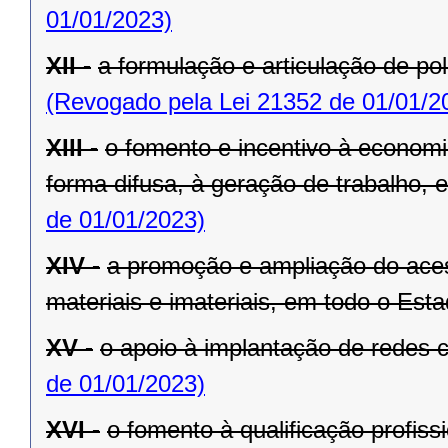
01/01/2023)
XII -
a formulação e articulação de pol
(Revogado pela Lei 21352 de 01/01/2
XIII -
o fomento e incentivo à economia
forma difusa, à geração de trabalho,
de 01/01/2023)
XIV -
a promoção e ampliação do aces
materiais e imateriais, em todo o Esta
XV -
o apoio à implantação de redes c
de 01/01/2023)
XVI -
o fomento à qualificação profiss