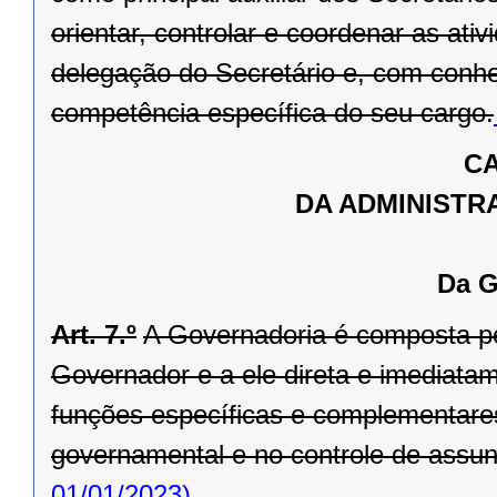
orientar, controlar e coordenar as ati
delegação do Secretário e, com conhe
competência específica do seu cargo.
CA
DA ADMINISTR
Da G
Art. 7.º
A Governadoria é composta pel
Governador e a ele direta e imediata
funções específicas e complementare
governamental e no controle de assunto
01/01/2023)