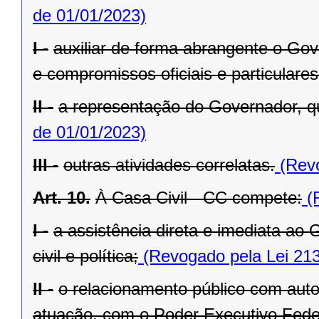
de 01/01/2023)
I -
auxiliar de forma abrangente o Go
e compromissos oficiais e particulares
II -
a representação do Governador, q
de 01/01/2023)
III -
outras atividades correlatas.
(Revo
Art. 10.
À Casa Civil - CC compete:
(R
I -
a assistência direta e imediata a
civil e política;
(Revogado pela Lei 213
II -
o relacionamento público com autor
atuação, com o Poder Executivo Feder