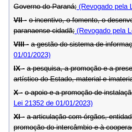
Governo do Paraná;
(Revogado pela L
VII -
o incentivo, o fomento, o desenv
paranaense cidadã;
(Revogado pela L
VIII -
a gestão do sistema de informaçã
01/01/2023)
IX -
a pesquisa, a promoção e a preser
artístico do Estado, material e imateria
X -
o apoio e a promoção de instalaçã
Lei 21352 de 01/01/2023)
XI -
a articulação com órgãos, entida
promoção do intercâmbio e à cooperaç