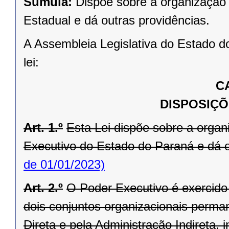
Súmula:
Dispõe sobre a organização 
Estadual e dá outras providências.
A Assembleia Legislativa do Estado d
lei:
C
DISPOSIÇÕ
Art. 1.º
Esta Lei dispõe sobre a orga
Executivo do Estado do Paraná e dá o
de 01/01/2023)
Art. 2.º
O Poder Executivo é exercid
dois conjuntos organizacionais perma
Direta e pela Administração Indireta,