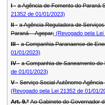
I -
a Agência de Fomento do Paraná 
21352 de 01/01/2023)
II -
a Agência Reguladora de Serviços 
Paraná – Agepar;
(Revogado pela Lei
III -
a Companhia Paranaense de Ener
01/01/2023)
IV -
a Companhia de Saneamento do 
de 01/01/2023)
V -
Serviço Social Autônomo Agência
(Revogado pela Lei 21352 de 01/01/2
Art. 9.º
Ao Gabinete do Governador d