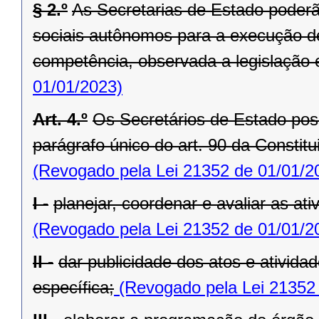
§ 2.º
As Secretarias de Estado poderã
sociais autônomos para a execução de
competência, observada a legislação 
01/01/2023)
Art. 4.º
Os Secretários de Estado po
parágrafo único do art. 90 da Constit
(Revogado pela Lei 21352 de 01/01/2
I -
planejar, coordenar e avaliar as at
(Revogado pela Lei 21352 de 01/01/2
II -
dar publicidade dos atos e ativida
específica;
(Revogado pela Lei 21352 