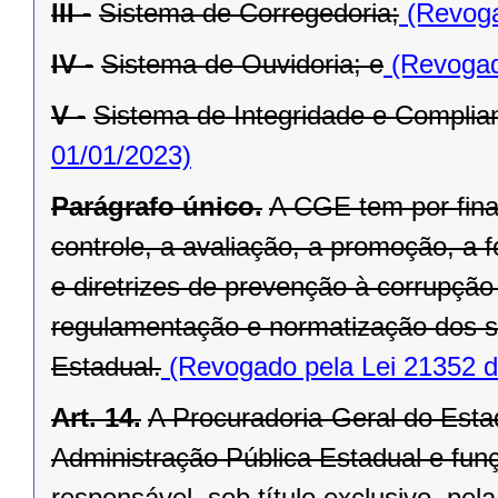
III -
Sistema de Corregedoria;
(Revoga
IV -
Sistema de Ouvidoria; e
(Revogad
V -
Sistema de Integridade e Complia
01/01/2023)
Parágrafo único.
A CGE tem por fina
controle, a avaliação, a promoção, 
e diretrizes de prevenção à corrupç
regulamentação e normatização dos s
Estadual.
(Revogado pela Lei 21352 d
Art. 14.
A Procuradoria-Geral do Estad
Administração Pública Estadual e funç
responsável, sob título exclusivo, pe