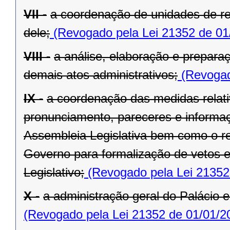
VII -
a coordenação de unidades de r
dele;
(Revogado pela Lei 21352 de 01
VIII -
a análise, elaboração e prepara
demais atos administrativos;
(Revogad
IX -
a coordenação das medidas relat
pronunciamento, pareceres e informaç
Assembleia Legislativa bem como o re
Governo para formalização de vetos e
Legislativo;
(Revogado pela Lei 21352
X -
a administração geral do Palácio e
(Revogado pela Lei 21352 de 01/01/2