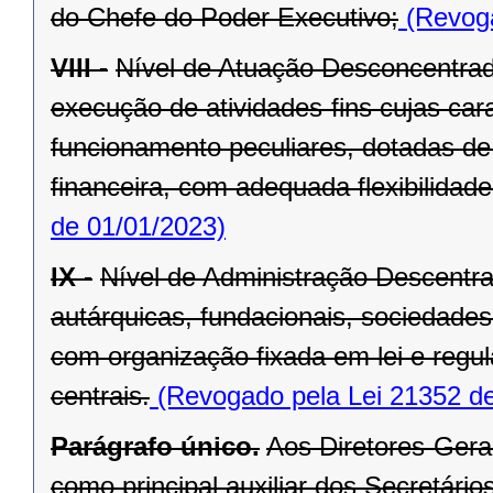
do Chefe do Poder Executivo;
(Revoga
VIII -
Nível de Atuação Desconcentrad
execução de atividades-fins cujas car
funcionamento peculiares, dotadas de 
financeira, com adequada flexibilidade
de 01/01/2023)
IX -
Nível de Administração Descentr
autárquicas, fundacionais, sociedade
com organização fixada em lei e regu
centrais.
(Revogado pela Lei 21352 de
Parágrafo único.
Aos Diretores-Gera
como principal auxiliar dos Secretários