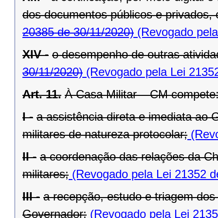
dos documentos públicos e privados, 
20385 de 30/11/2020)
(Revogado pela 
XIV -
o desempenho de outras atividad
30/11/2020)
(Revogado pela Lei 21352
Art. 11.
À Casa Militar – CM compete
I -
a assistência direta e imediata ao
militares de natureza protocolar;
(Revo
II -
a coordenação das relações da Ch
militares;
(Revogado pela Lei 21352 d
III -
a recepção, estudo e triagem dos
Governador;
(Revogado pela Lei 2135