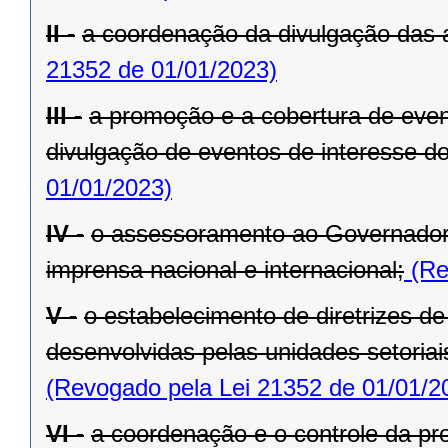
II -
a coordenação da divulgação das 
21352 de 01/01/2023)
III -
a promoção e a cobertura de even
divulgação de eventos de interesse d
01/01/2023)
IV -
o assessoramento ao Governador
imprensa nacional e internacional;
(Re
V -
o estabelecimento de diretrizes d
desenvolvidas pelas unidades setoria
(Revogado pela Lei 21352 de 01/01/2
VI -
a coordenação e o controle da pr