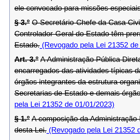
ele convocado para missões especiais
§ 3.º
O Secretário-Chefe da Casa Civi
Controlador-Geral do Estado têm prer
Estado.
(Revogado pela Lei 21352 de
Art. 3.º
A Administração Pública Dire
encarregados das atividades típicas d
órgãos integrantes da estrutura orga
Secretarias de Estado e demais órgãos 
pela Lei 21352 de 01/01/2023)
§ 1.º
A composição da Administração P
desta Lei.
(Revogado pela Lei 21352 