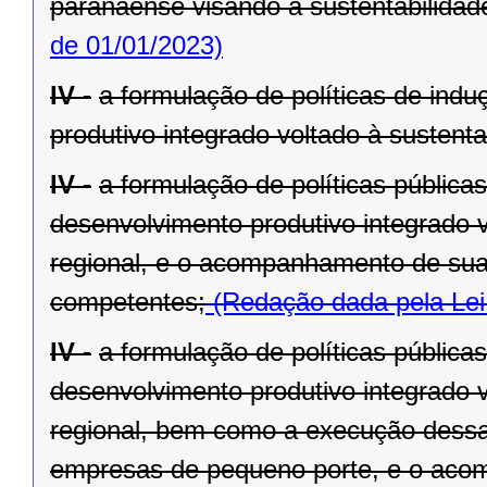
paranaense visando à sustentabilidade 
de 01/01/2023)
IV -
a formulação de políticas de ind
produtivo integrado voltado à sustenta
IV -
a formulação de políticas pública
desenvolvimento produtivo integrado v
regional, e o acompanhamento de sua
competentes;
(Redação dada pela Lei
IV -
a formulação de políticas pública
desenvolvimento produtivo integrado v
regional, bem como a execução dessa
empresas de pequeno porte, e o aco