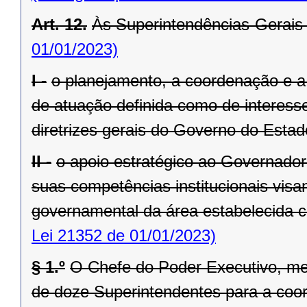
Art. 12.
Às Superintendências-Gerais
01/01/2023)
I -
o planejamento, a coordenação e a
de atuação definida como de interesse
diretrizes gerais do Governo do Estad
II -
o apoio estratégico ao Governado
suas competências institucionais vis
governamental da área estabelecida co
Lei 21352 de 01/01/2023)
§ 1.º
O Chefe do Poder Executivo, me
de doze Superintendentes para a coo