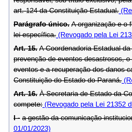
art. 124 da Constituição Estadual.
(Re
Parágrafo único.
A organização e o
lei específica.
(Revogado pela Lei 213
Art. 15.
A Coordenadoria Estadual da 
prevenção de eventos desastrosos, o s
eventos e a recuperação dos danos ca
Constituição do Estado do Paraná.
(Re
Art. 16.
À Secretaria de Estado da Co
compete:
(Revogado pela Lei 21352 d
I -
a gestão da comunicação institucion
01/01/2023)