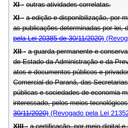
XI -
outras atividades correlatas.
XI -
a edição e disponibilização, por me
as publicações determinadas por lei, d
pela Lei 20385 de 30/11/2020)
(Revoga
XII -
a guarda permanente e conservaç
de Estado da Administração e da Previ
atos e documentos públicos e privad
Comercial do Paraná, das Secretaria
públicas e sociedades de economia m
interessado, pelos meios tecnológicos
30/11/2020)
(Revogado pela Lei 21352
XIII -
a certificação, por meio digital