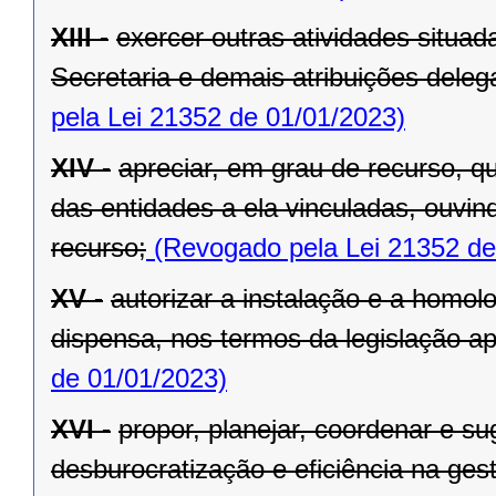
XIII -
exercer outras atividades situa
Secretaria e demais atribuições dele
pela Lei 21352 de 01/01/2023)
XIV -
apreciar, em grau de recurso, q
das entidades a ela vinculadas, ouvin
recurso;
(Revogado pela Lei 21352 de
XV -
autorizar a instalação e a homol
dispensa, nos termos da legislação apl
de 01/01/2023)
XVI -
propor, planejar, coordenar e s
desburocratização e eficiência na ges