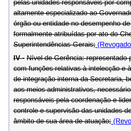
pelas unidades responsáveis por compe
altamente especializado ao Governado
órgão ou entidade no desempenho de s
formalmente atribuídas por ato do Ch
Superintendências-Gerais;
(Revogado 
IV -
Nível de Gerência: representado p
com funções relativas à intelecção e à
de integração interna da Secretaria, 
aos meios administrativos, necessário
responsáveis pela coordenação e lide
controle e supervisão das unidades d
âmbito de sua área de atuação;
(Revo