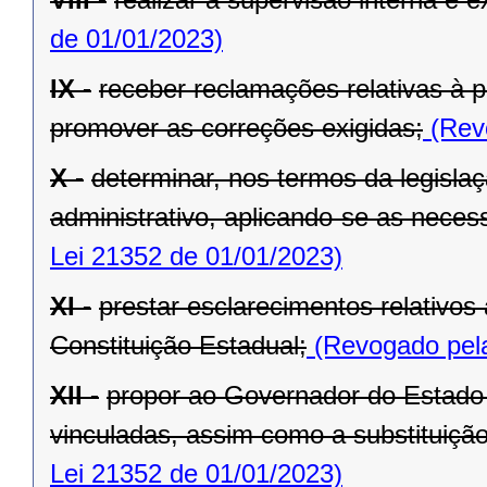
de 01/01/2023)
IX -
receber reclamações relativas à p
promover as correções exigidas;
(Revo
X -
determinar, nos termos da legislaç
administrativo, aplicando-se as necess
Lei 21352 de 01/01/2023)
XI -
prestar esclarecimentos relativos
Constituição Estadual;
(Revogado pela
XII -
propor ao Governador do Estado 
vinculadas, assim como a substituição
Lei 21352 de 01/01/2023)