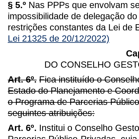
§ 5.º
Nas PPPs que envolvam seg
impossibilidade de delegação do
restrições constantes da Lei de
Lei 21325 de 20/12/2022)
Cap
DO CONSELHO GEST
Art. 6º.
Fica instituído o Conselh
Estado do Planejamento e Coorde
o Programa de Parcerias Público
seguintes atribuições:
Art. 6º.
Institui o Conselho Gest
Parcerias Público-Privadas, cuj