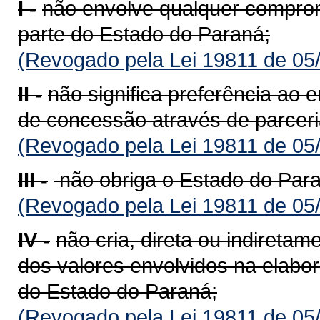
I -
não envolve qualquer compro
parte do Estado do Paraná;
(Revogado pela Lei 19811 de 05
II -
não significa preferência ao 
de concessão através de parceri
(Revogado pela Lei 19811 de 05
III -
não obriga o Estado do Paraná
(Revogado pela Lei 19811 de 05
IV -
não cria, direta ou indiretam
dos valores envolvidos na elabor
do Estado do Paraná;
(Revogado pela Lei 19811 de 05