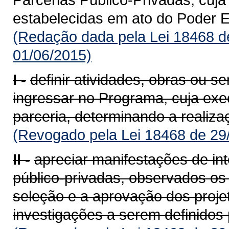
estabelecidas em ato do Poder E
(Redação dada pela Lei 18468 d
01/06/2015)
I -
definir atividades, obras ou se
ingressar no Programa, cuja ex
parceria, determinando a realiza
(Revogado pela Lei 18468 de 29
II -
apreciar manifestações de int
público-privadas, observados os 
seleção e a aprovação dos proje
investigações a serem definidos 