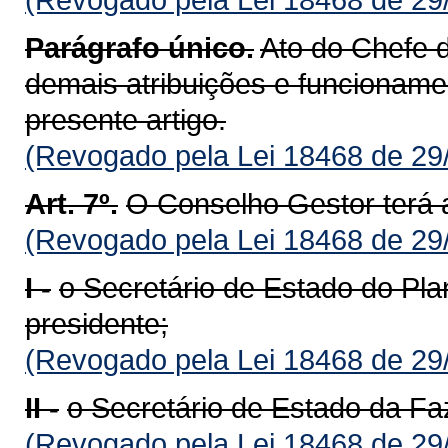
Parágrafo único.
Ato do Chefe 
demais atribuições e funcioname
presente artigo.
(Revogado pela Lei 18468 de 29
Art. 7º.
O Conselho Gestor terá 
(Revogado pela Lei 18468 de 29
I -
o Secretário de Estado do Pl
presidente;
(Revogado pela Lei 18468 de 29
II -
o Secretário de Estado da F
(Revogado pela Lei 18468 de 29