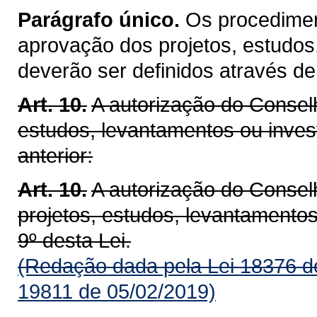
Parágrafo único.
Os procediment
aprovação dos projetos, estudos
deverão ser definidos através de
Art. 10.
A autorização do Conselh
estudos, levantamentos ou inves
anterior:
Art. 10.
A autorização do Consel
projetos, estudos, levantamento
9º desta Lei.
(Redação dada pela Lei 18376 d
19811 de 05/02/2019)