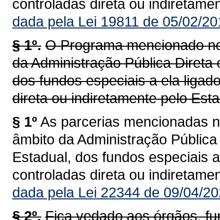
controladas direta ou indiretame
dada pela Lei 19811 de 05/02/20
§ 1º.
O Programa mencionado nes
da Administração Pública Direta 
dos fundos especiais a ela ligad
direta ou indiretamente pelo Est
§ 1º
As parcerias mencionadas n
âmbito da Administração Pública 
Estadual, dos fundos especiais a
controladas direta ou indiretame
dada pela Lei 22344 de 09/04/20
§ 2º.
Fica vedado aos órgãos, f