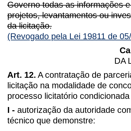
Governo todas as informações e
projetos, levantamentos ou inve
da licitação.
(Revogado pela Lei 19811 de 05
Ca
DA 
Art. 12.
A contratação de parceri
licitação na modalidade de conco
processo licitatório condicionada
I -
autorização da autoridade c
técnico que demonstre: