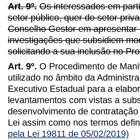
Art. 9º.
Os interessados em parti
setor público, quer do setor pri
Conselho Gestor em apresentar p
investigações que subsidiem mod
solicitando a sua inclusão no P
Art. 9º.
O Procedimento de Manif
utilizado no âmbito da Administra
Executivo Estadual para a elabo
levantamentos com vistas a subsi
desenvolvimento de contratação 
Lei assim como nos termos defi
pela Lei 19811 de 05/02/2019)