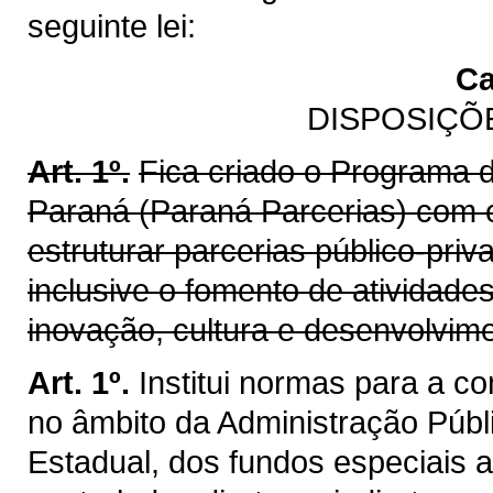
seguinte lei:
Ca
DISPOSIÇÕ
Art. 1º.
Fica criado o Programa d
Paraná (Paraná Parcerias) com o
estruturar parcerias público-priv
inclusive o fomento de atividade
inovação, cultura e desenvolvim
Art. 1º.
Institui normas para a c
no âmbito da Administração Públi
Estadual, dos fundos especiais a