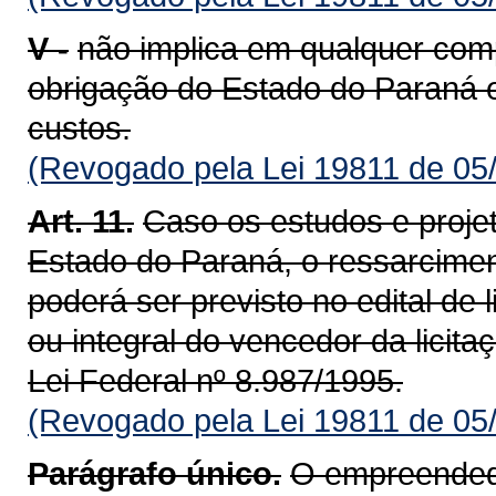
V -
não implica em qualquer com
obrigação do Estado do Paraná e
custos.
(Revogado pela Lei 19811 de 05
Art. 11.
Caso os estudos e proje
Estado do Paraná, o ressarcime
poderá ser previsto no edital de 
ou integral do vencedor da licita
Lei Federal nº 8.987/1995.
(Revogado pela Lei 19811 de 05
Parágrafo único.
O empreendedor