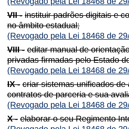
(Revogado pela Lei 18468 de 29
VII -
instituir padrões digitais e 
no âmbito estadual;
(Revogado pela Lei 18468 de 29
VIII -
editar manual de orientação
privadas firmadas pelo Estado d
(Revogado pela Lei 18468 de 29
IX -
criar sistemas unificados 
contratos de parceria e sua aval
(Revogado pela Lei 18468 de 29
X -
elaborar o seu Regimento Int
(Revogado pela Lei 18468 de 29