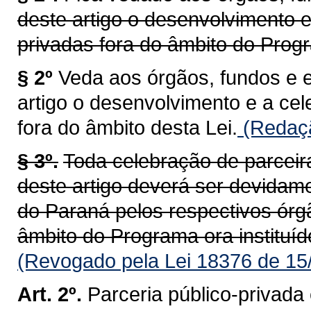
deste artigo o desenvolvimento e
privadas fora do âmbito do Progr
§ 2º
Veda aos órgãos, fundos e 
artigo o desenvolvimento e a ce
fora do âmbito desta Lei.
(Redaçã
§ 3º.
Toda celebração de parceir
deste artigo deverá ser devidam
do Paraná pelos respectivos órg
âmbito do Programa ora instituíd
(Revogado pela Lei 18376 de 15
Art. 2º.
Parceria público-privada 