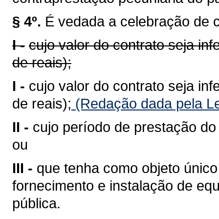
§ 4º.
É vedada a celebração de co
I -
cujo valor do contrato seja in
de reais);
I -
cujo valor do contrato seja in
de reais);
(Redação dada pela Le
II -
cujo período de prestação do s
ou
III -
que tenha como objeto único
fornecimento e instalação de e
pública.