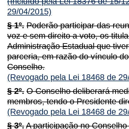
(Incluído pela Lei 18376 de 15/1
29/04/2015)
§ 1º.
Poderão participar das reun
voz e sem direito a voto, os titu
Administração Estadual que tive
parceria, em razão do vínculo do
Conselho.
(Revogado pela Lei 18468 de 29
§ 2º.
O Conselho deliberará medi
membros, tendo o Presidente dire
(Revogado pela Lei 18468 de 29
§ 3º.
A participação no Conselh