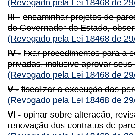
(Revogado pela Lei 18468 de 29
III -
encaminhar projetos de parce
do Governador do Estado, observ
(Revogado pela Lei 18468 de 29
IV -
fixar procedimentos para a c
privadas, inclusive aprovar seus 
(Revogado pela Lei 18468 de 29
V -
fiscalizar a execução das par
(Revogado pela Lei 18468 de 29
VI -
opinar sobre alteração, revi
renovação dos contratos de parce