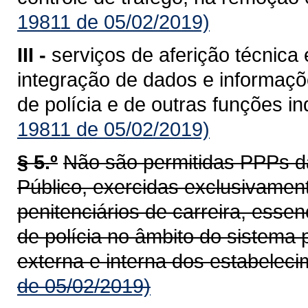
19811 de 05/02/2019)
III -
serviços de aferição técnica
integração de dados e informaçõe
de polícia e de outras funções i
19811 de 05/02/2019)
§ 5.º
Não são permitidas PPPs d
Público, exercidas exclusivament
penitenciários de carreira, esse
de polícia no âmbito do sistema 
externa e interna dos estabeleci
de 05/02/2019)