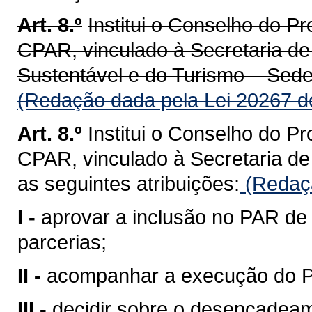
Art. 8.º
Institui o Conselho do P
CPAR, vinculado à Secretaria d
Sustentável e do Turismo – Sedes
(Redação dada pela Lei 20267 d
Art. 8.º
Institui o Conselho do P
CPAR, vinculado à Secretaria d
as seguintes atribuições:
(Redaçã
I -
aprovar a inclusão no PAR de 
parcerias;
II -
acompanhar a execução do 
III -
decidir sobre o desencadea