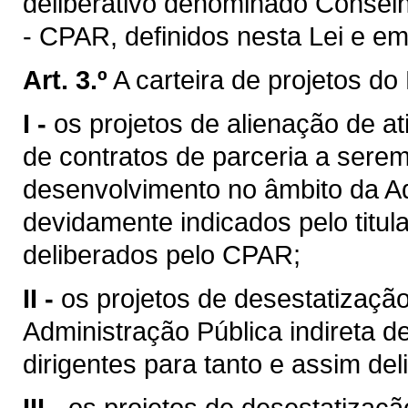
deliberativo denominado Consel
- CPAR, definidos nesta Lei e e
Art. 3.º
A carteira de projetos d
I -
os projetos de alienação de at
de contratos de parceria a sere
desenvolvimento no âmbito da Ad
devidamente indicados pelo titul
deliberados pelo CPAR;
II -
os projetos de desestatizaçã
Administração Pública indireta 
dirigentes para tanto e assim de
III -
os projetos de desestatizaçã