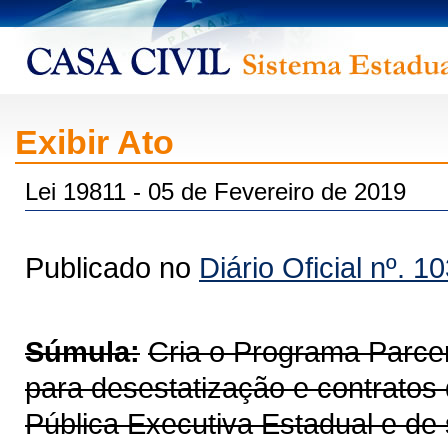
Exibir Ato
Lei 19811 - 05 de Fevereiro de 2019
Publicado no
Diário Oficial nº. 1
Súmula:
Cria o Programa Parce
para desestatização e contratos
Pública Executiva Estadual e de 