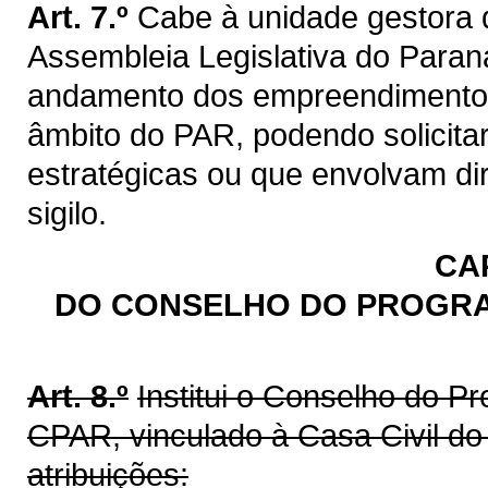
Art. 7.º
Cabe à unidade gestora 
Assembleia Legislativa do Paran
andamento dos empreendimento
âmbito do PAR, podendo solicitar
estratégicas ou que envolvam di
sigilo.
CAP
DO CONSELHO DO PROGRA
Art. 8.º
Institui o Conselho do P
CPAR, vinculado à Casa Civil d
atribuições: