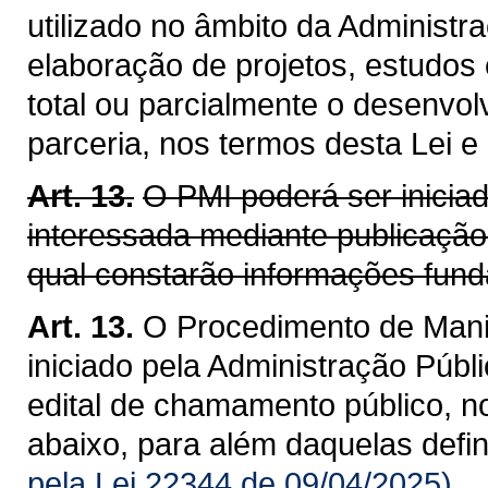
utilizado no âmbito da Administra
elaboração de projetos, estudos
total ou parcialmente o desenvol
parceria, nos termos desta Lei e
Art. 13.
O PMI poderá ser inicia
interessada mediante publicação
qual constarão informações fund
Art. 13.
O Procedimento de Manif
iniciado pela Administração Públ
edital de chamamento público, n
abaixo, para além daquelas defi
pela Lei 22344 de 09/04/2025)