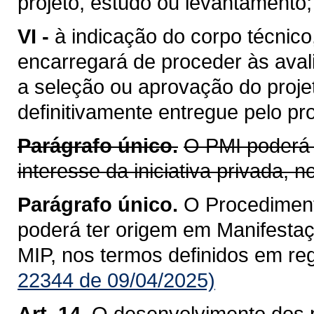
projeto, estudo ou levantamento;
VI -
à indicação do corpo técnico
encarregará de proceder às aval
a seleção ou aprovação do proje
definitivamente entregue pelo pr
Parágrafo único.
O PMI poderá 
interesse da iniciativa privada,
Parágrafo único.
O Procediment
poderá ter origem em Manifestaçã
MIP, nos termos definidos em re
22344 de 09/04/2025)
Art. 14.
O desenvolvimento dos p