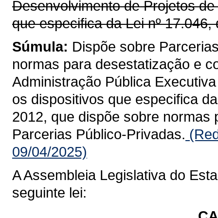
Desenvolvimento de Projetos de I
que especifica da Lei nº 17.046, 
Súmula:
Dispõe sobre Parcerias
normas para desestatização e co
Administração Pública Executiva 
os dispositivos que especifica da
2012, que dispõe sobre normas p
Parcerias Público-Privadas.
(Red
09/04/2025)
A Assembleia Legislativa do Est
seguinte lei:
CA