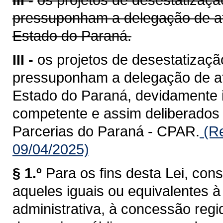
pressuponham a delegação de at
Estado do Paraná.
III -
os projetos de desestatizaçã
pressuponham a delegação de at
Estado do Paraná, devidamente i
competente e assim deliberados
Parcerias do Paraná - CPAR.
(Re
09/04/2025)
§ 1.º
Para os fins desta Lei, con
aqueles iguais ou equivalentes
administrativa, à concessão regid