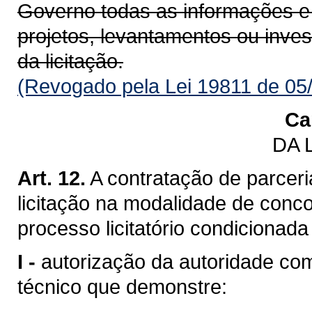
Governo todas as informações e
projetos, levantamentos ou inve
da licitação.
(Revogado pela Lei 19811 de 05
Ca
DA 
Art. 12.
A contratação de parceri
licitação na modalidade de conco
processo licitatório condicionada
I -
autorização da autoridade c
técnico que demonstre: