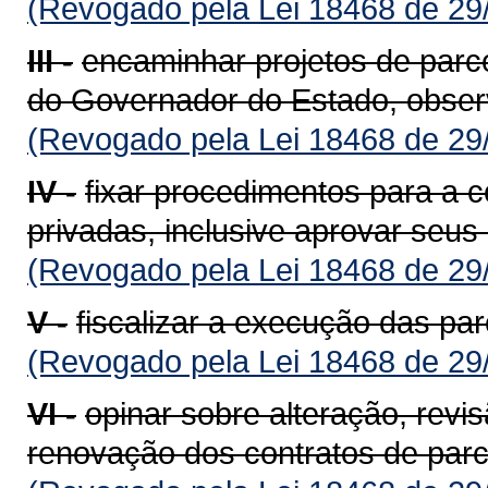
(Revogado pela Lei 18468 de 29
III -
encaminhar projetos de parce
do Governador do Estado, observ
(Revogado pela Lei 18468 de 29
IV -
fixar procedimentos para a c
privadas, inclusive aprovar seus 
(Revogado pela Lei 18468 de 29
V -
fiscalizar a execução das par
(Revogado pela Lei 18468 de 29
VI -
opinar sobre alteração, revi
renovação dos contratos de parce