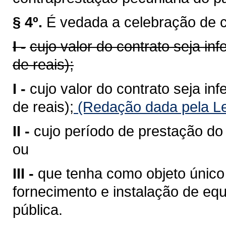
§ 4º.
É vedada a celebração de co
I -
cujo valor do contrato seja in
de reais);
I -
cujo valor do contrato seja in
de reais);
(Redação dada pela Le
II -
cujo período de prestação do s
ou
III -
que tenha como objeto único
fornecimento e instalação de e
pública.