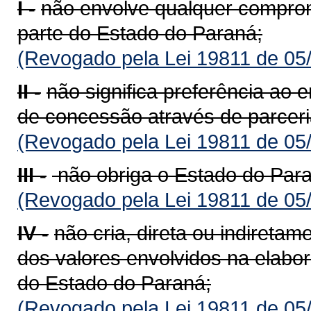
I -
não envolve qualquer compro
parte do Estado do Paraná;
(Revogado pela Lei 19811 de 05
II -
não significa preferência ao 
de concessão através de parceri
(Revogado pela Lei 19811 de 05
III -
não obriga o Estado do Paraná
(Revogado pela Lei 19811 de 05
IV -
não cria, direta ou indiretam
dos valores envolvidos na elabor
do Estado do Paraná;
(Revogado pela Lei 19811 de 05