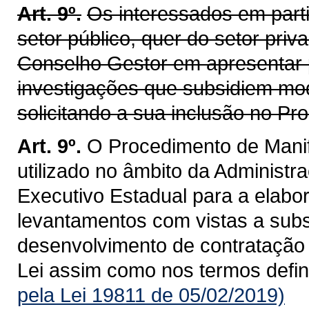
Art. 9º.
Os interessados em parti
setor público, quer do setor pri
Conselho Gestor em apresentar p
investigações que subsidiem mod
solicitando a sua inclusão no P
Art. 9º.
O Procedimento de Manif
utilizado no âmbito da Administra
Executivo Estadual para a elabo
levantamentos com vistas a subsi
desenvolvimento de contratação 
Lei assim como nos termos defi
pela Lei 19811 de 05/02/2019)