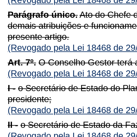
Parágrafo único.
Ato do Chefe 
demais atribuições e funcioname
presente artigo.
(Revogado pela Lei 18468 de 29
Art. 7º.
O Conselho Gestor terá 
(Revogado pela Lei 18468 de 29
I -
o Secretário de Estado do Pl
presidente;
(Revogado pela Lei 18468 de 29
II -
o Secretário de Estado da F
(Revogado pela Lei 18468 de 29