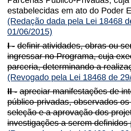
estabelecidas em ato do Poder E
(Redação dada pela Lei 18468 d
01/06/2015)
I -
definir atividades, obras ou se
ingressar no Programa, cuja ex
parceria, determinando a realiza
(Revogado pela Lei 18468 de 29
II -
apreciar manifestações de int
público-privadas, observados os 
seleção e a aprovação dos proje
investigações a serem definidos 