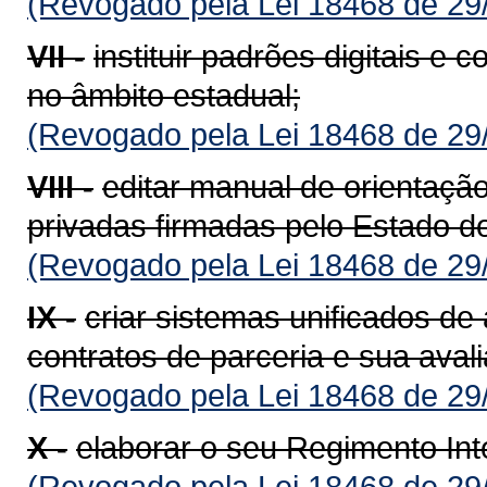
(Revogado pela Lei 18468 de 29
VII -
instituir padrões digitais e 
no âmbito estadual;
(Revogado pela Lei 18468 de 29
VIII -
editar manual de orientação
privadas firmadas pelo Estado d
(Revogado pela Lei 18468 de 29
IX -
criar sistemas unificados 
contratos de parceria e sua aval
(Revogado pela Lei 18468 de 29
X -
elaborar o seu Regimento Int
(Revogado pela Lei 18468 de 29