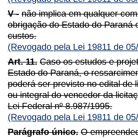
V -
não implica em qualquer com
obrigação do Estado do Paraná e
custos.
(Revogado pela Lei 19811 de 05
Art. 11.
Caso os estudos e proje
Estado do Paraná, o ressarcime
poderá ser previsto no edital de 
ou integral do vencedor da licita
Lei Federal nº 8.987/1995.
(Revogado pela Lei 19811 de 05
Parágrafo único.
O empreendedor