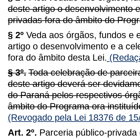
deste artigo o desenvolvimento e
privadas fora do âmbito do Progr
§ 2º
Veda aos órgãos, fundos e 
artigo o desenvolvimento e a ce
fora do âmbito desta Lei.
(Redaçã
§ 3º.
Toda celebração de parceir
deste artigo deverá ser devidam
do Paraná pelos respectivos órg
âmbito do Programa ora instituíd
(Revogado pela Lei 18376 de 15
Art. 2º.
Parceria público-privada 