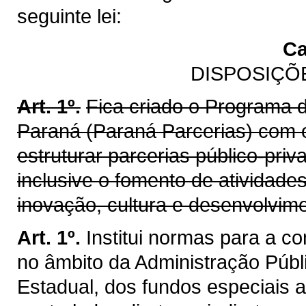
seguinte lei:
Ca
DISPOSIÇÕ
Art. 1º.
Fica criado o Programa d
Paraná (Paraná Parcerias) com o
estruturar parcerias público-priv
inclusive o fomento de atividade
inovação, cultura e desenvolvim
Art. 1º.
Institui normas para a c
no âmbito da Administração Públi
Estadual, dos fundos especiais a