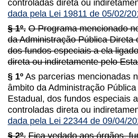
controladas direta ou indiretame
dada pela Lei 19811 de 05/02/20
§ 1º.
O Programa mencionado nes
da Administração Pública Direta 
dos fundos especiais a ela ligad
direta ou indiretamente pelo Est
§ 1º
As parcerias mencionadas n
âmbito da Administração Pública 
Estadual, dos fundos especiais a
controladas direta ou indiretame
dada pela Lei 22344 de 09/04/20
§ 2º.
Fica vedado aos órgãos, f