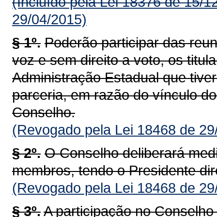
(Incluído pela Lei 18376 de 15/1
29/04/2015)
§ 1º.
Poderão participar das reun
voz e sem direito a voto, os titu
Administração Estadual que tive
parceria, em razão do vínculo do
Conselho.
(Revogado pela Lei 18468 de 29
§ 2º.
O Conselho deliberará medi
membros, tendo o Presidente dire
(Revogado pela Lei 18468 de 29
§ 3º.
A participação no Conselh