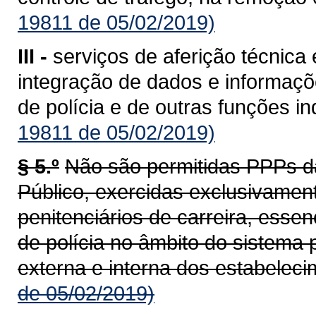
19811 de 05/02/2019)
III -
serviços de aferição técnica
integração de dados e informaçõe
de polícia e de outras funções i
19811 de 05/02/2019)
§ 5.º
Não são permitidas PPPs d
Público, exercidas exclusivament
penitenciários de carreira, esse
de polícia no âmbito do sistema 
externa e interna dos estabeleci
de 05/02/2019)