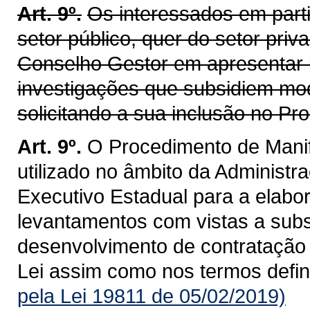
Art. 9º.
Os interessados em parti
setor público, quer do setor pri
Conselho Gestor em apresentar p
investigações que subsidiem mod
solicitando a sua inclusão no P
Art. 9º.
O Procedimento de Manif
utilizado no âmbito da Administra
Executivo Estadual para a elabo
levantamentos com vistas a subsi
desenvolvimento de contratação 
Lei assim como nos termos defi
pela Lei 19811 de 05/02/2019)