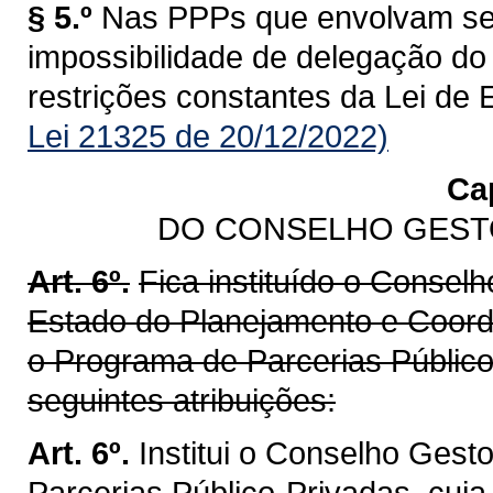
§ 5.º
Nas PPPs que envolvam seg
impossibilidade de delegação do
restrições constantes da Lei de
Lei 21325 de 20/12/2022)
Cap
DO CONSELHO GEST
Art. 6º.
Fica instituído o Conselh
Estado do Planejamento e Coorde
o Programa de Parcerias Público
seguintes atribuições:
Art. 6º.
Institui o Conselho Gest
Parcerias Público-Privadas, cuj