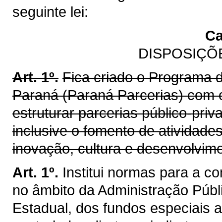
seguinte lei:
Ca
DISPOSIÇÕ
Art. 1º.
Fica criado o Programa d
Paraná (Paraná Parcerias) com o
estruturar parcerias público-priv
inclusive o fomento de atividade
inovação, cultura e desenvolvim
Art. 1º.
Institui normas para a c
no âmbito da Administração Públi
Estadual, dos fundos especiais a