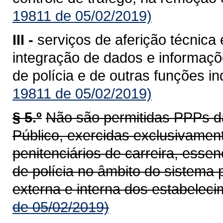
19811 de 05/02/2019)
III -
serviços de aferição técnica
integração de dados e informaçõe
de polícia e de outras funções i
19811 de 05/02/2019)
§ 5.º
Não são permitidas PPPs d
Público, exercidas exclusivament
penitenciários de carreira, esse
de polícia no âmbito do sistema 
externa e interna dos estabeleci
de 05/02/2019)