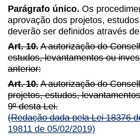
Parágrafo único.
Os procediment
aprovação dos projetos, estudos
deverão ser definidos através de
Art. 10.
A autorização do Conselh
estudos, levantamentos ou inves
anterior:
Art. 10.
A autorização do Consel
projetos, estudos, levantamento
9º desta Lei.
(Redação dada pela Lei 18376 d
19811 de 05/02/2019)