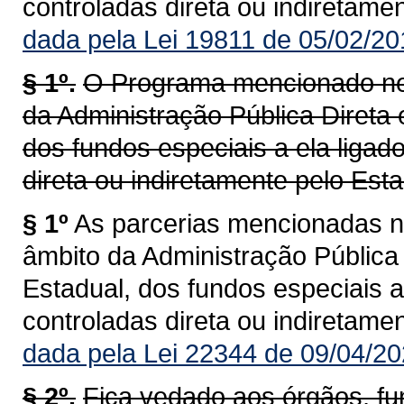
controladas direta ou indiretame
dada pela Lei 19811 de 05/02/20
§ 1º.
O Programa mencionado nes
da Administração Pública Direta 
dos fundos especiais a ela ligad
direta ou indiretamente pelo Est
§ 1º
As parcerias mencionadas n
âmbito da Administração Pública 
Estadual, dos fundos especiais a
controladas direta ou indiretame
dada pela Lei 22344 de 09/04/20
§ 2º.
Fica vedado aos órgãos, f