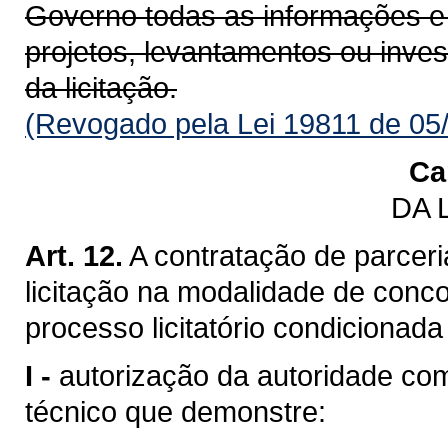
Governo todas as informações e
projetos, levantamentos ou inve
da licitação.
(Revogado pela Lei 19811 de 05
Ca
DA 
Art. 12.
A contratação de parceri
licitação na modalidade de conco
processo licitatório condicionada
I -
autorização da autoridade c
técnico que demonstre: