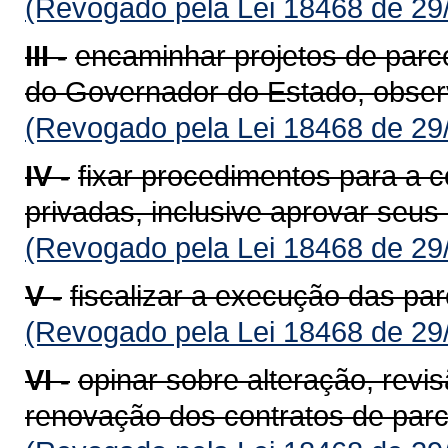
(Revogado pela Lei 18468 de 29
III -
encaminhar projetos de parce
do Governador do Estado, observ
(Revogado pela Lei 18468 de 29
IV -
fixar procedimentos para a c
privadas, inclusive aprovar seus 
(Revogado pela Lei 18468 de 29
V -
fiscalizar a execução das par
(Revogado pela Lei 18468 de 29
VI -
opinar sobre alteração, revi
renovação dos contratos de parce