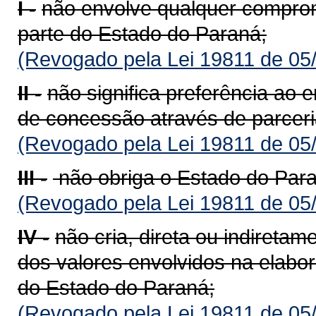
I -
não envolve qualquer compro
parte do Estado do Paraná;
(Revogado pela Lei 19811 de 05
II -
não significa preferência ao 
de concessão através de parceri
(Revogado pela Lei 19811 de 05
III -
não obriga o Estado do Paraná
(Revogado pela Lei 19811 de 05
IV -
não cria, direta ou indiretam
dos valores envolvidos na elabor
do Estado do Paraná;
(Revogado pela Lei 19811 de 05