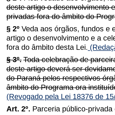
deste artigo o desenvolvimento e
privadas fora do âmbito do Progr
§ 2º
Veda aos órgãos, fundos e 
artigo o desenvolvimento e a ce
fora do âmbito desta Lei.
(Redaçã
§ 3º.
Toda celebração de parceir
deste artigo deverá ser devidam
do Paraná pelos respectivos órg
âmbito do Programa ora instituíd
(Revogado pela Lei 18376 de 15
Art. 2º.
Parceria público-privada 