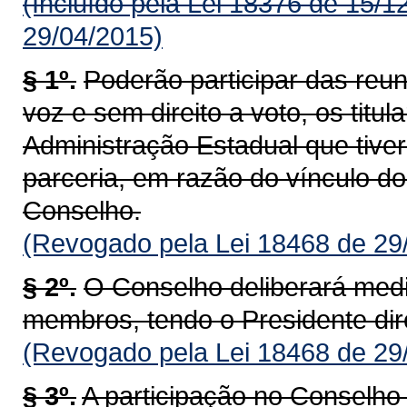
(Incluído pela Lei 18376 de 15/1
29/04/2015)
§ 1º.
Poderão participar das reun
voz e sem direito a voto, os titu
Administração Estadual que tive
parceria, em razão do vínculo do
Conselho.
(Revogado pela Lei 18468 de 29
§ 2º.
O Conselho deliberará medi
membros, tendo o Presidente dire
(Revogado pela Lei 18468 de 29
§ 3º.
A participação no Conselh