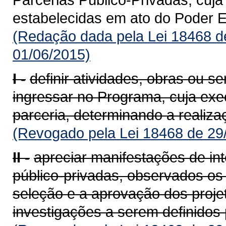
estabelecidas em ato do Poder E
(Redação dada pela Lei 18468 d
01/06/2015)
I -
definir atividades, obras ou se
ingressar no Programa, cuja ex
parceria, determinando a realiza
(Revogado pela Lei 18468 de 29
II -
apreciar manifestações de int
público-privadas, observados os 
seleção e a aprovação dos proje
investigações a serem definidos 