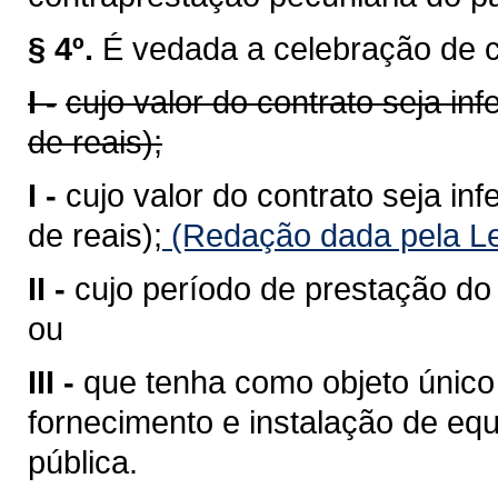
§ 4º.
É vedada a celebração de co
I -
cujo valor do contrato seja in
de reais);
I -
cujo valor do contrato seja in
de reais);
(Redação dada pela Le
II -
cujo período de prestação do s
ou
III -
que tenha como objeto único
fornecimento e instalação de e
pública.