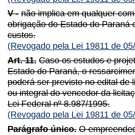
V -
não implica em qualquer com
obrigação do Estado do Paraná e
custos.
(Revogado pela Lei 19811 de 05
Art. 11.
Caso os estudos e proje
Estado do Paraná, o ressarcime
poderá ser previsto no edital de 
ou integral do vencedor da licita
Lei Federal nº 8.987/1995.
(Revogado pela Lei 19811 de 05
Parágrafo único.
O empreendedor