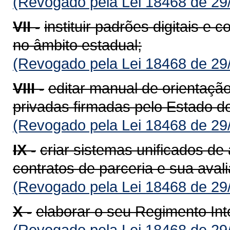
(Revogado pela Lei 18468 de 29
VII -
instituir padrões digitais e 
no âmbito estadual;
(Revogado pela Lei 18468 de 29
VIII -
editar manual de orientação
privadas firmadas pelo Estado d
(Revogado pela Lei 18468 de 29
IX -
criar sistemas unificados 
contratos de parceria e sua aval
(Revogado pela Lei 18468 de 29
X -
elaborar o seu Regimento Int
(Revogado pela Lei 18468 de 29