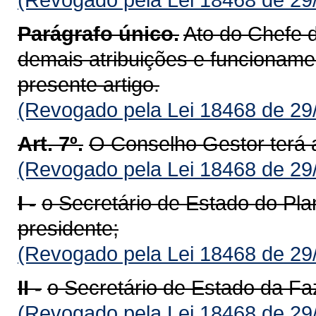
Parágrafo único.
Ato do Chefe 
demais atribuições e funcioname
presente artigo.
(Revogado pela Lei 18468 de 29
Art. 7º.
O Conselho Gestor terá 
(Revogado pela Lei 18468 de 29
I -
o Secretário de Estado do Pl
presidente;
(Revogado pela Lei 18468 de 29
II -
o Secretário de Estado da F
(Revogado pela Lei 18468 de 29