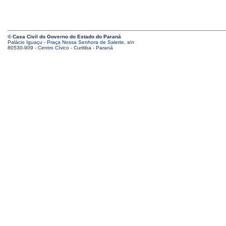
© Casa Civil do Governo do Estado do Paraná
Palácio Iguaçu - Praça Nossa Senhora de Salette, s/n
80530-909 - Centro Cívico - Curitiba - Paraná