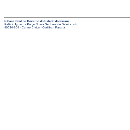
© Casa Civil do Governo do Estado do Paraná
Palácio Iguaçu - Praça Nossa Senhora de Salette, s/n
80530-909 - Centro Cívico - Curitiba - Paraná