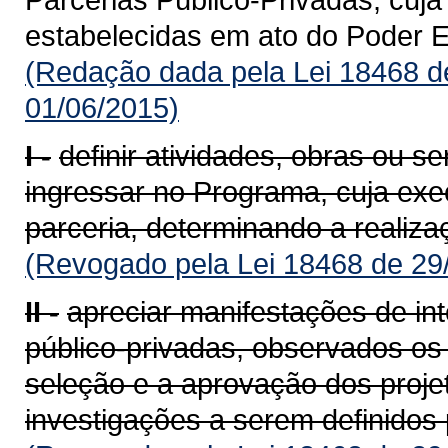
estabelecidas em ato do Poder E
(Redação dada pela Lei 18468 d
01/06/2015)
I -
definir atividades, obras ou se
ingressar no Programa, cuja ex
parceria, determinando a realiza
(Revogado pela Lei 18468 de 29
II -
apreciar manifestações de int
público-privadas, observados os 
seleção e a aprovação dos proje
investigações a serem definidos 