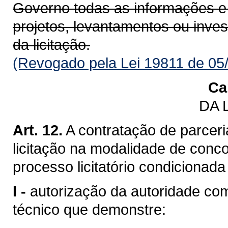
Governo todas as informações e
projetos, levantamentos ou inve
da licitação.
(Revogado pela Lei 19811 de 05
Ca
DA 
Art. 12.
A contratação de parceri
licitação na modalidade de conco
processo licitatório condicionada
I -
autorização da autoridade c
técnico que demonstre: