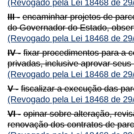
(Revogado pela Lei 18468 de 29
III -
encaminhar projetos de parce
do Governador do Estado, observ
(Revogado pela Lei 18468 de 29
IV -
fixar procedimentos para a c
privadas, inclusive aprovar seus 
(Revogado pela Lei 18468 de 29
V -
fiscalizar a execução das par
(Revogado pela Lei 18468 de 29
VI -
opinar sobre alteração, revi
renovação dos contratos de parce