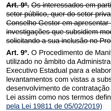
Art. 9º.
Os interessados em parti
setor público, quer do setor pri
Conselho Gestor em apresentar p
investigações que subsidiem mod
solicitando a sua inclusão no P
Art. 9º.
O Procedimento de Manif
utilizado no âmbito da Administra
Executivo Estadual para a elabo
levantamentos com vistas a subsi
desenvolvimento de contratação 
Lei assim como nos termos defi
pela Lei 19811 de 05/02/2019)