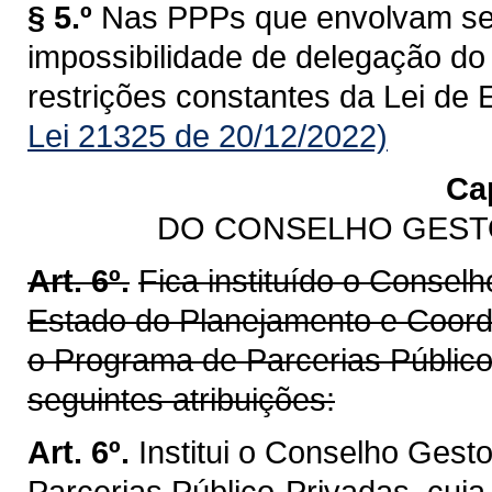
§ 5.º
Nas PPPs que envolvam seg
impossibilidade de delegação do
restrições constantes da Lei de
Lei 21325 de 20/12/2022)
Cap
DO CONSELHO GEST
Art. 6º.
Fica instituído o Conselh
Estado do Planejamento e Coorde
o Programa de Parcerias Público
seguintes atribuições:
Art. 6º.
Institui o Conselho Gest
Parcerias Público-Privadas, cuj