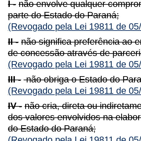
I -
não envolve qualquer compro
parte do Estado do Paraná;
(Revogado pela Lei 19811 de 05
II -
não significa preferência ao 
de concessão através de parceri
(Revogado pela Lei 19811 de 05
III -
não obriga o Estado do Paraná
(Revogado pela Lei 19811 de 05
IV -
não cria, direta ou indiretam
dos valores envolvidos na elabor
do Estado do Paraná;
(Revogado pela Lei 19811 de 05