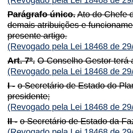
Parágrafo único.
Ato do Chefe 
demais atribuições e funcioname
presente artigo.
(Revogado pela Lei 18468 de 29
Art. 7º.
O Conselho Gestor terá 
(Revogado pela Lei 18468 de 29
I -
o Secretário de Estado do Pl
presidente;
(Revogado pela Lei 18468 de 29
II -
o Secretário de Estado da F
(Revogado pela Lei 18468 de 29