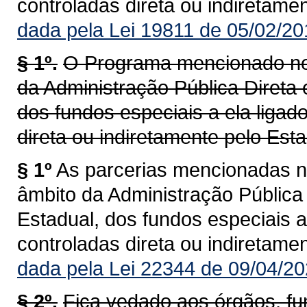
controladas direta ou indiretame
dada pela Lei 19811 de 05/02/20
§ 1º.
O Programa mencionado nes
da Administração Pública Direta 
dos fundos especiais a ela ligad
direta ou indiretamente pelo Est
§ 1º
As parcerias mencionadas n
âmbito da Administração Pública 
Estadual, dos fundos especiais a
controladas direta ou indiretame
dada pela Lei 22344 de 09/04/20
§ 2º.
Fica vedado aos órgãos, f