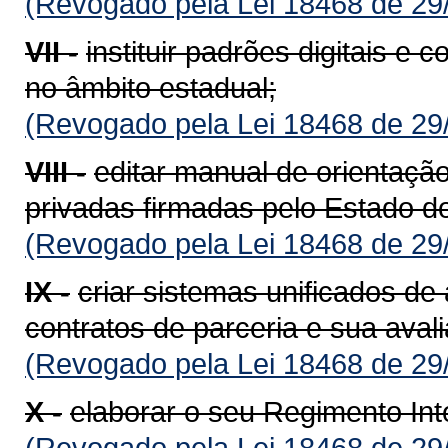
(Revogado pela Lei 18468 de 29
VII -
instituir padrões digitais e 
no âmbito estadual;
(Revogado pela Lei 18468 de 29
VIII -
editar manual de orientação
privadas firmadas pelo Estado d
(Revogado pela Lei 18468 de 29
IX -
criar sistemas unificados 
contratos de parceria e sua aval
(Revogado pela Lei 18468 de 29
X -
elaborar o seu Regimento Int
(Revogado pela Lei 18468 de 29