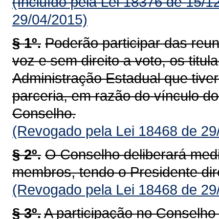
(Incluído pela Lei 18376 de 15/1
29/04/2015)
§ 1º.
Poderão participar das reun
voz e sem direito a voto, os titu
Administração Estadual que tive
parceria, em razão do vínculo do
Conselho.
(Revogado pela Lei 18468 de 29
§ 2º.
O Conselho deliberará medi
membros, tendo o Presidente dire
(Revogado pela Lei 18468 de 29
§ 3º.
A participação no Conselh