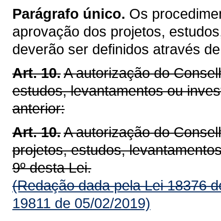
Parágrafo único.
Os procediment
aprovação dos projetos, estudos
deverão ser definidos através de
Art. 10.
A autorização do Conselh
estudos, levantamentos ou inves
anterior:
Art. 10.
A autorização do Consel
projetos, estudos, levantamento
9º desta Lei.
(Redação dada pela Lei 18376 d
19811 de 05/02/2019)