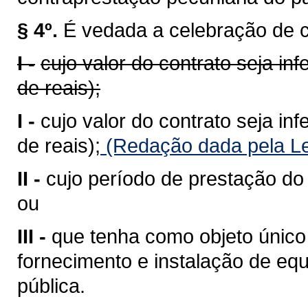
§ 4º.
É vedada a celebração de co
I -
cujo valor do contrato seja in
de reais);
I -
cujo valor do contrato seja in
de reais);
(Redação dada pela Le
II -
cujo período de prestação do s
ou
III -
que tenha como objeto único
fornecimento e instalação de e
pública.