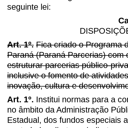
seguinte lei:
Ca
DISPOSIÇÕ
Art. 1º.
Fica criado o Programa d
Paraná (Paraná Parcerias) com o
estruturar parcerias público-priv
inclusive o fomento de atividade
inovação, cultura e desenvolvim
Art. 1º.
Institui normas para a c
no âmbito da Administração Públi
Estadual, dos fundos especiais a