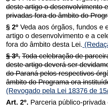
deste artigo o desenvolvimento e
privadas fora do âmbito do Progr
§ 2º
Veda aos órgãos, fundos e 
artigo o desenvolvimento e a ce
fora do âmbito desta Lei.
(Redaçã
§ 3º.
Toda celebração de parceir
deste artigo deverá ser devidam
do Paraná pelos respectivos órg
âmbito do Programa ora instituíd
(Revogado pela Lei 18376 de 15
Art. 2º.
Parceria público-privada 