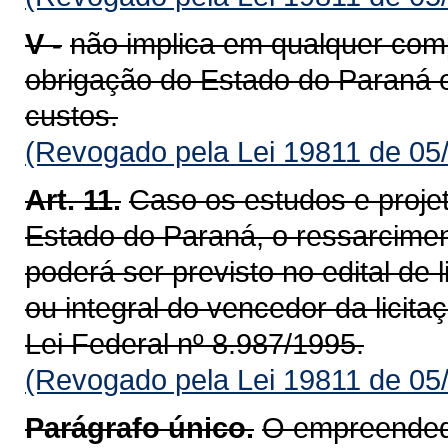
V -
não implica em qualquer com
obrigação do Estado do Paraná e
custos.
(Revogado pela Lei 19811 de 05
Art. 11.
Caso os estudos e proje
Estado do Paraná, o ressarcime
poderá ser previsto no edital de 
ou integral do vencedor da licita
Lei Federal nº 8.987/1995.
(Revogado pela Lei 19811 de 05
Parágrafo único.
O empreendedor