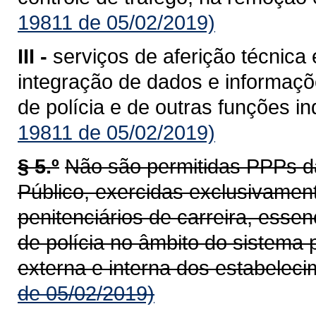
19811 de 05/02/2019)
III -
serviços de aferição técnica
integração de dados e informaçõe
de polícia e de outras funções i
19811 de 05/02/2019)
§ 5.º
Não são permitidas PPPs d
Público, exercidas exclusivament
penitenciários de carreira, esse
de polícia no âmbito do sistema 
externa e interna dos estabeleci
de 05/02/2019)