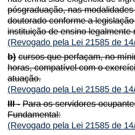
pósgraduação, nas modalidades 
doutorado conforme a legislação 
instituição de ensino legalmente
(Revogado pela Lei 21585 de 14
b)
cursos que perfaçam, no mínim
horas, compatível com o exercíc
atuação.
(Revogado pela Lei 21585 de 14
III -
Para os servidores ocupant
Fundamental:
(Revogado pela Lei 21585 de 14