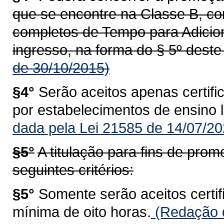
que se encontre na Classe B, c
completos de Tempo para Adiciona
ingresso, na forma do § 5º deste 
de 30/10/2015)
§4°
Serão aceitos apenas certifi
por estabelecimentos de ensino 
dada pela Lei 21585 de 14/07/20
§5°
A titulação para fins de pr
seguintes critérios:
§5°
Somente serão aceitos certi
mínima de oito horas.
(Redação d