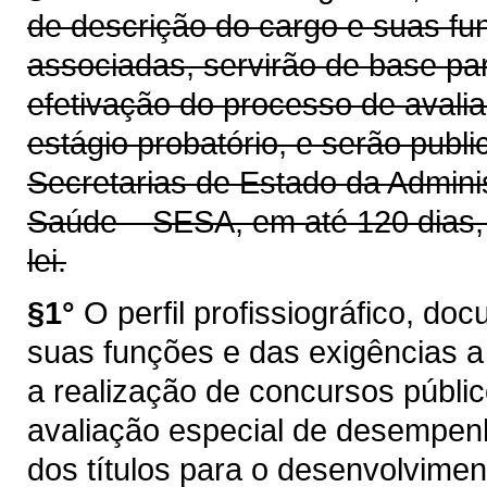
de descrição do cargo e suas fu
associadas, servirão de base pa
efetivação do processo de aval
estágio probatório, e serão publi
Secretarias de Estado da Admini
Saúde – SESA, em até 120 dias, 
lei.
§1°
O perfil profissiográfico, d
suas funções e das exigências a
a realização de concursos públi
avaliação especial de desempenh
dos títulos para o desenvolviment