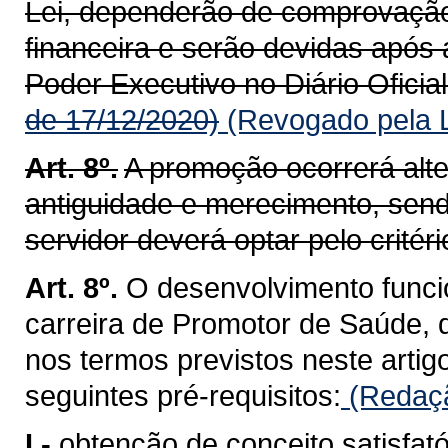
Lei, dependerão de comprovação 
financeira e serão devidas após
Poder Executivo no Diário Oficial
de 17/12/2020)
(Revogado pela L
Art. 8º.
A promoção ocorrerá alte
antiguidade e merecimento, sen
servidor deverá optar pelo crité
Art. 8º.
O desenvolvimento funcio
carreira de Promotor de Saúde, d
nos termos previstos neste artig
seguintes pré-requisitos:
(Redaçã
I -
obtenção de conceito satisfat