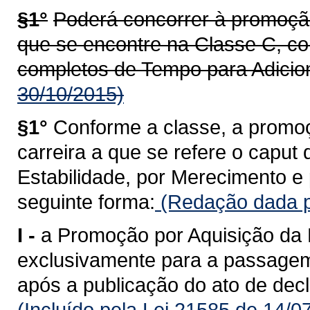
§1°
Poderá concorrer à promoção 
que se encontre na Classe C, c
completos de Tempo para Adicion
30/10/2015)
§1°
Conforme a classe, a promoç
carreira a que se refere o caput 
Estabilidade, por Merecimento e 
seguinte forma:
(Redação dada p
I -
a Promoção por Aquisição da E
exclusivamente para a passagem 
após a publicação do ato de decl
(Incluído pela Lei 21585 de 14/0