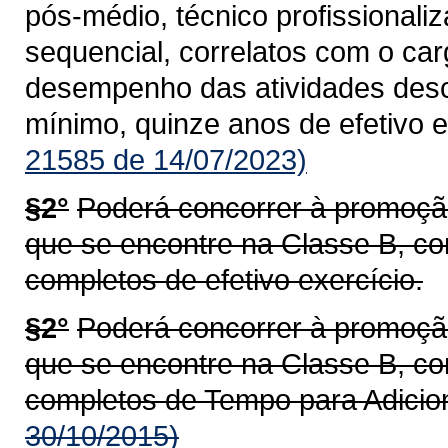
pós-médio, técnico profissionali
sequencial, correlatos com o car
desempenho das atividades descrit
mínimo, quinze anos de efetivo e
21585 de 14/07/2023)
§2°
Poderá concorrer à promoção 
que se encontre na Classe B, co
completos de efetivo exercício.
§2°
Poderá concorrer à promoção 
que se encontre na Classe B, c
completos de Tempo para Adicion
30/10/2015)