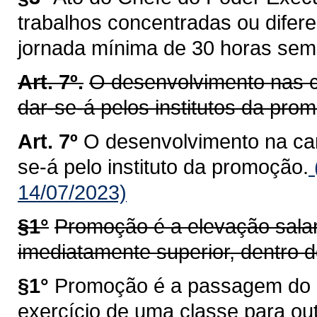
trabalhos concentradas ou difer
jornada mínima de 30 horas sem
Art. 7º.
O desenvolvimento nas ca
dar-se-á pelos institutos da pro
Art. 7º
O desenvolvimento na carr
se-á pelo instituto da promoção.
14/07/2023)
§1°
Promoção é a elevação salar
imediatamente superior, dentro 
§1°
Promoção é a passagem do se
exercício de uma classe para ou