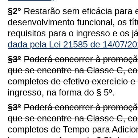
§2°
Restarão sem eficácia para 
desenvolvimento funcional, os tí
requisitos para o ingresso e os já
dada pela Lei 21585 de 14/07/20
§3°
Poderá concorrer à promoção
que se encontre na Classe C, c
completos de efetivo exercício e 
ingresso, na forma do § 5º.
§3°
Poderá concorrer à promoção
que se encontre na Classe C, c
completos de Tempo para Adiciona