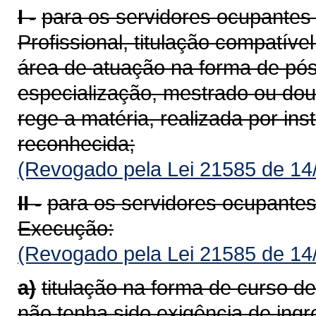
I -
para os servidores ocupantes
Profissional, titulação compatíve
área de atuação na forma de pó
especialização, mestrado ou dou
rege a matéria, realizada por ins
reconhecida;
(Revogado pela Lei 21585 de 14
II -
para os servidores ocupante
Execução:
(Revogado pela Lei 21585 de 14
a)
titulação na forma de curso de
não tenha sido exigência de ing