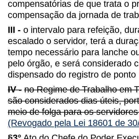
compensatórias de que trata o pr
compensação da jornada de trab
III -
o intervalo para refeição, du
escalado o servidor, terá a dur
tempo necessário para lanche ou
pelo órgão, e será considerado 
dispensado do registro de ponto
IV -
no Regime de Trabalho em T
são considerados dias úteis, p
meio de folga para os servidores
(Revogado pela Lei 18601 de 30
§3°
Ato do Chefe do Poder Execu