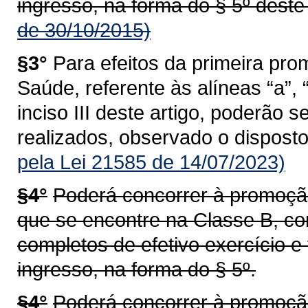
ingresso, na forma do § 5º deste 
de 30/10/2015)
§3°
Para efeitos da primeira pr
Saúde, referente às alíneas “a”, “b
inciso III deste artigo, poderão 
realizados, observado o disposto
pela Lei 21585 de 14/07/2023)
§4°
Poderá concorrer à promoção
que se encontre na Classe B, co
completos de efetivo exercício e 
ingresso, na forma do § 5º.
§4°
Poderá concorrer à promoção