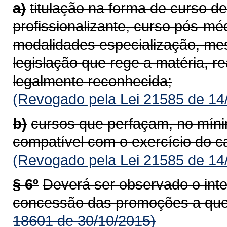
a)
titulação na forma de curso d
profissionalizante, curso pós-m
modalidades especialização, me
legislação que rege a matéria, re
legalmente reconhecida;
(Revogado pela Lei 21585 de 14
b)
cursos que perfaçam, no mínim
compatível com o exercício do c
(Revogado pela Lei 21585 de 14
§ 6º
Deverá ser observado o inte
concessão das promoções a que s
18601 de 30/10/2015)