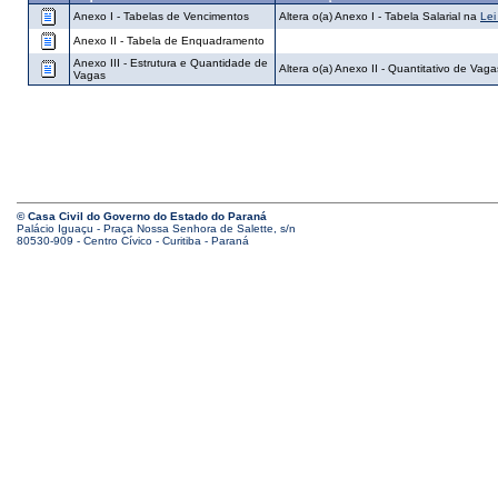
Anexo I - Tabelas de Vencimentos
Altera o(a) Anexo I - Tabela Salarial na
Lei
Anexo II - Tabela de Enquadramento
Anexo III - Estrutura e Quantidade de
Altera o(a) Anexo II - Quantitativo de Vag
Vagas
© Casa Civil do Governo do Estado do Paraná
Palácio Iguaçu - Praça Nossa Senhora de Salette, s/n
80530-909 - Centro Cívico - Curitiba - Paraná