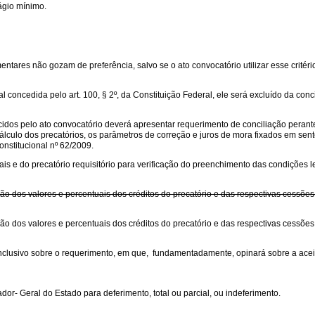
ágio mínimo.
ntares não gozam de preferência, salvo se o ato convocatório utilizar esse critério p
l concedida pelo art. 100, § 2º, da Constituição Federal, ele será excluído da conc
ecidos pelo ato convocatório deverá apresentar requerimento de conciliação per
de cálculo dos precatórios, os parâmetros de correção e juros de mora fixados em
onstitucional nº 62/2009.
s e do precatório requisitório para verificação do preenchimento das condições le
ão dos valores e percentuais dos créditos do precatório e das respectivas cessões
ão dos valores e percentuais dos créditos do precatório e das respectivas cessões
clusivo sobre o requerimento, em que, fundamentadamente, opinará sobre a aceita
r- Geral do Estado para deferimento, total ou parcial, ou indeferimento.