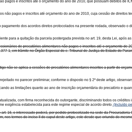
ios não pagos e inscritos até o orçamento do ano de 2010, que possuam débitos de
tórios não pagos e inscritos até orçamento do ano de 2010, cuja cessão de direito
o pagamento dos acordos diretos protocolados na presente rodada, observado o disp
ente para a quitação da parcela postergada prevista no art. 19, desta Lei, após as 
cessionários de precatórios alimentares não pagos e inscritos até o orçamento de 20
77-1, em trâmite no Órgão Especial do e. Tribunal de Justiça do Estado do Paraná
artigo não se aplica a cessões de precatórios alimentares inscritos a partir do orça
rejeitado no parecer preliminar, conforme o disposto no § 2º deste artigo, observar
cando as limitações quanto ao ano de inscrição orçamentária do precatório e quanto 
tualizada, com firma reconhecida do outorgante, discriminando todos os créditos i
me exigência estabelecida para este regime especial de acordo direto.
(Incluído p
o art. 16, o interessado poderá, por pedido protocolizado na sede da Procuradoria G
omum, nos termos do inciso II do caput deste artigo, este desde que oriundo do mesm