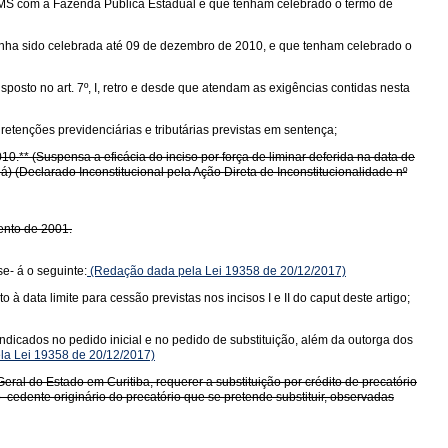
 ICMS com a Fazenda Pública Estadual e que tenham celebrado o termo de
s tenha sido celebrada até 09 de dezembro de 2010, e que tenham celebrado o
osto no art. 7º, I, retro e desde que atendam as exigências contidas nesta
retenções previdenciárias e tributárias previstas em sentença;
10.** (Suspensa a eficácia do inciso por força de liminar deferida na data de
) (Declarado Inconstitucional pela Ação Direta de Inconstitucionalidade nº
mento de 2001.
se- á o seguinte:
(Redação dada pela Lei 19358 de 20/12/2017)
à data limite para cessão previstas nos incisos I e II do caput deste artigo;
ndicados no pedido inicial e no pedido de substituição, além da outorga dos
ela Lei 19358 de 20/12/2017)
eral do Estado em Curitiba, requerer a substituição por crédito de precatório
o cedente originário do precatório que se pretende substituir, observadas