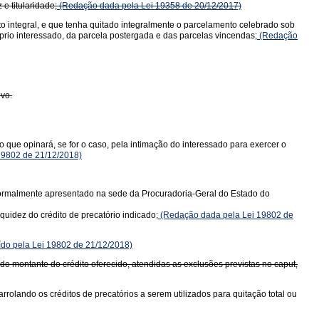
e titularidade;
(Redação dada pela Lei 19358 de 20/12/2017)
o integral, e que tenha quitado integralmente o parcelamento celebrado sob
prio interessado, da parcela postergada e das parcelas vincendas;
(Redação
ivo.
que opinará, se for o caso, pela intimação do interessado para exercer o
19802 de 21/12/2018)
 formalmente apresentado na sede da Procuradoria-Geral do Estado do
quidez do crédito de precatório indicado;
(Redação dada pela Lei 19802 de
ído pela Lei 19802 de 21/12/2018)
o montante do crédito oferecido, atendidas as exclusões previstas no caput,
rolando os créditos de precatórios a serem utilizados para quitação total ou