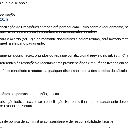
 que ela se apoia.
onciliação.
2014)
onciliação de Precatórios apresentará parecer conclusivo sobre o requerimento, na
 que homologará o acordo e realizará os pagamentos devidos.
or para o acordo (art. 8º) e do montante dos tributos a serem retidos, será lavrado 
mpetirá efetuar o pagamento.
mente à conciliação, oriundos do repasse constitucional previsto no art. 97, § 6º, 
rentes às retenções e recolhimentos previdenciários e tributários fixados em sente
débito conciliado e renúncia a qualquer discussão acerca dos critérios de cálculo
tórios suspensos por decisão judicial.
strição judicial, exceto se a conciliação tiver como finalidade o pagamento dos dé
 do Estado do Paraná.
s de política de administração fazendária e de responsabilidade fiscal, e: