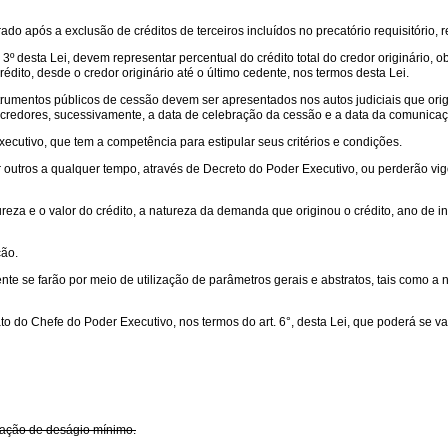
 após a exclusão de créditos de terceiros incluídos no precatório requisitório, res
 § 3º desta Lei, devem representar percentual do crédito total do credor originári
dito, desde o credor originário até o último cedente, nos termos desta Lei.
trumentos públicos de cessão devem ser apresentados nos autos judiciais que orig
 credores, sucessivamente, a data de celebração da cessão e a data da comunicaç
ecutivo, que tem a competência para estipular seus critérios e condições.
r outros a qualquer tempo, através de Decreto do Poder Executivo, ou perderão v
reza e o valor do crédito, a natureza da demanda que originou o crédito, ano de i
ção.
ente se farão por meio de utilização de parâmetros gerais e abstratos, tais como a
o do Chefe do Poder Executivo, nos termos do art. 6°, desta Lei, que poderá se val
ixação de deságio mínimo.