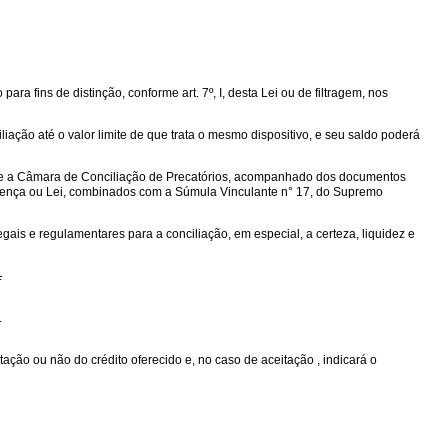
ara fins de distinção, conforme art. 7º, I, desta Lei ou de filtragem, nos
iliação até o valor limite de que trata o mesmo dispositivo, e seu saldo poderá
ante a Câmara de Conciliação de Precatórios, acompanhado dos documentos
 sentença ou Lei, combinados com a Súmula Vinculante n° 17, do Supremo
gais e regulamentares para a conciliação, em especial, a certeza, liquidez e
.
.
ção ou não do crédito oferecido e, no caso de aceitação , indicará o