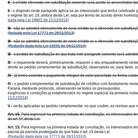
II -
o crédito oferecido em substituição somente será aceito se preenchidos todo
II -
o disposto neste parágrafo aplica-se ao interessado que tenha celebrado 
o regime do art. 19, ambos desta Lei, seja por termo de acordo direto homol
dada pela Lei 19802 de 21/12/2018)
III -
não se admitirá oferecimento de novo crédito se o oferecido em substituiçã
(Incluído pela Lei 17771 de 26/11/2013)
III -
não se admitirá oferecimento de novo crédito se o oferecido em substituiç
(Redação dada pela Lei 18291 de 04/11/2014)
III -
o pedido de substituição de que trata este parágrafo somente será admiti
III -
o requerente deverá, primeiramente, requerer o seu enquadramento neste 
direito ao pedido complementar de substituição, observando-se, para tanto, a
IV -
já tenha ocorrido o pagamento integral do valor parcelado na forma estabe
IV -
o pedido complementar de substituição de créditos com fundamento nesta
Paraná, mediante protocolo, observando-se todos os pressupostos,
exigências e condições já estabelecidos no regime especial da primeira rodada
21/12/2018)
V -
serão aplicadas ao pedido complementar, no que couber, as normas que reg
Art. 15.
Para ingressar na primeira rodada de conciliação, os interessados d
do art. 5º, desta Lei.
Art. 15.
Para ingressar na primeira rodada de conciliação, os interessados de
parcial da parcela postergada de que trata o art. 19 desta Lei.
(Redação dada pela Lei 17771 de 26/11/2013)