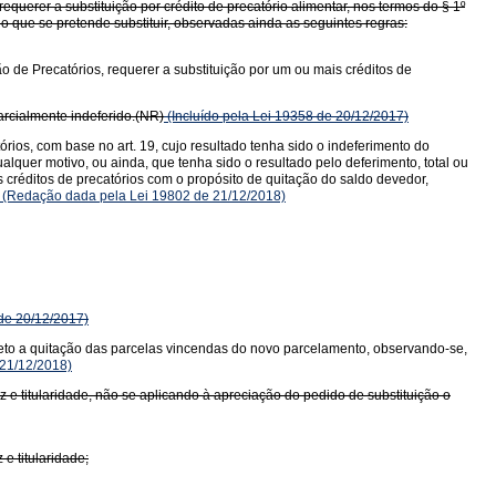
querer a substituição por crédito de precatório alimentar, nos termos do § 1º
io que se pretende substituir, observadas ainda as seguintes regras:
o de Precatórios, requerer a substituição por um ou mais créditos de
parcialmente indeferido.(NR)
(Incluído pela Lei 19358 de 20/12/2017)
rios, com base no art. 19, cujo resultado tenha sido o indeferimento do
alquer motivo, ou ainda, que tenha sido o resultado pelo deferimento, total ou
 créditos de precatórios com o propósito de quitação do saldo devedor,
(Redação dada pela Lei 19802 de 21/12/2018)
de 20/12/2017)
jeto a quitação das parcelas vincendas do novo parcelamento, observando-se,
21/12/2018)
z e titularidade, não se aplicando à apreciação do pedido de substituição o
e titularidade;