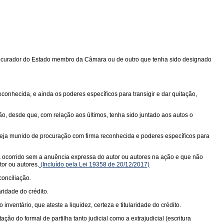
 Procurador do Estado membro da Câmara ou de outro que tenha sido designado
onhecida, e ainda os poderes específicos para transigir e dar quitação,
ão, desde que, com relação aos últimos, tenha sido juntado aos autos o
steja munido de procuração com firma reconhecida e poderes específicos para
ha ocorrido sem a anuência expressa do autor ou autores na ação e que não
tor ou autores.
(Incluído pela Lei 19358 de 20/12/2017)
conciliação.
ridade do crédito.
ventário, que ateste a liquidez, certeza e titularidade do crédito.
ão do formal de partilha tanto judicial como a extrajudicial (escritura