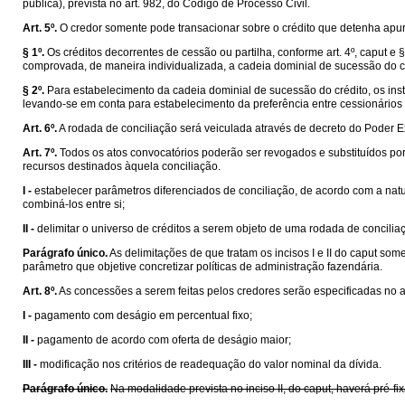
pública), prevista no art. 982, do Código de Processo Civil.
Art. 5º.
O credor somente pode transacionar sobre o crédito que detenha apurado
§ 1º.
Os créditos decorrentes de cessão ou partilha, conforme art. 4º, caput e
comprovada, de maneira individualizada, a cadeia dominial de sucessão do cré
§ 2º.
Para estabelecimento da cadeia dominial de sucessão do crédito, os ins
levando-se em conta para estabelecimento da preferência entre cessionários
Art. 6º.
A rodada de conciliação será veiculada através de decreto do Poder Ex
Art. 7º.
Todos os atos convocatórios poderão ser revogados e substituídos po
recursos destinados àquela conciliação.
I -
estabelecer parâmetros diferenciados de conciliação, de acordo com a natu
combiná-los entre si;
II -
delimitar o universo de créditos a serem objeto de uma rodada de concilia
Parágrafo único.
As delimitações de que tratam os incisos I e II do caput som
parâmetro que objetive concretizar políticas de administração fazendária.
Art. 8º.
As concessões a serem feitas pelos credores serão especificadas no at
I -
pagamento com deságio em percentual fixo;
II -
pagamento de acordo com oferta de deságio maior;
III -
modificação nos critérios de readequação do valor nominal da dívida.
Parágrafo único.
Na modalidade prevista no inciso II, do caput, haverá pré-f