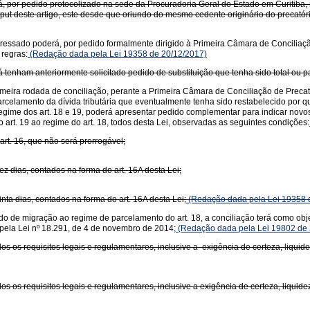
, por pedido protocolizado na sede da Procuradoria Geral do Estado em Curitiba, re
caput deste artigo, este desde que oriundo do mesmo cedente originário do precatór
nteressado poderá, por pedido formalmente dirigido à Primeira Câmara de Conciliaçã
 regras:
(Redação dada pela Lei 19358 de 20/12/2017)
já tenham anteriormente solicitado pedido de substituição que tenha sido total ou 
imeira rodada de conciliação, perante a Primeira Câmara de Conciliação de Precató
arcelamento da dívida tributária que eventualmente tenha sido restabelecido por qu
regime dos art. 18 e 19, poderá apresentar pedido complementar para indicar novos
rt. 19 ao regime do art. 18, todos desta Lei, observadas as seguintes condições:
art. 16, que não será prorrogável;
z dias, contados na forma do art. 16A desta Lei;
nta dias, contados na forma do art. 16A desta Lei;
(Redação dada pela Lei 19358 
ido de migração ao regime de parcelamento do art. 18, a conciliação terá como ob
a pela Lei nº 18.291, de 4 de novembro de 2014;
(Redação dada pela Lei 19802 de 
os os requisitos legais e regulamentares, inclusive a exigência de certeza, liquide
s os requisitos legais e regulamentares, inclusive a exigência de certeza, liquidez 