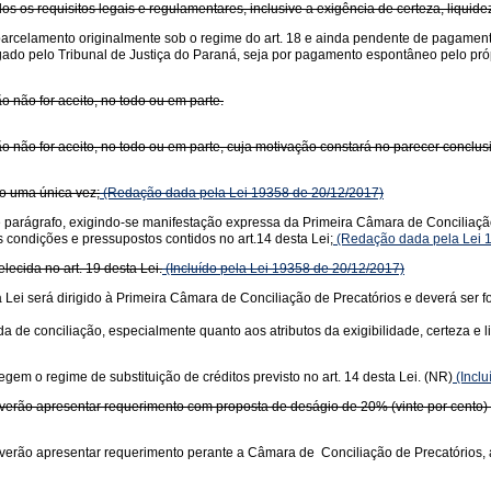
s os requisitos legais e regulamentares, inclusive a exigência de certeza, liquidez 
parcelamento originalmente sob o regime do art. 18 e ainda pendente de pagament
ogado pelo Tribunal de Justiça do Paraná, seja por pagamento espontâneo pelo pró
o não for aceito, no todo ou em parte.
ão não for aceito, no todo ou em parte, cuja motivação constará no parecer conclus
do uma única vez;
(Redação dada pela Lei 19358 de 20/12/2017)
parágrafo, exigindo-se manifestação expressa da Primeira Câmara de Conciliação 
s condições e pressupostos contidos no art.14 desta Lei;
(Redação dada pela Lei 
lecida no art. 19 desta Lei.
(Incluído pela Lei 19358 de 20/12/2017)
 Lei será dirigido à Primeira Câmara de Conciliação de Precatórios e deverá ser
 de conciliação, especialmente quanto aos atributos da exigibilidade, certeza e li
em o regime de substituição de créditos previsto no art. 14 desta Lei. (NR)
(Inclu
everão apresentar requerimento com proposta de deságio de 20% (vinte por cento) d
verão apresentar requerimento perante a Câmara de Conciliação de Precatórios, ar