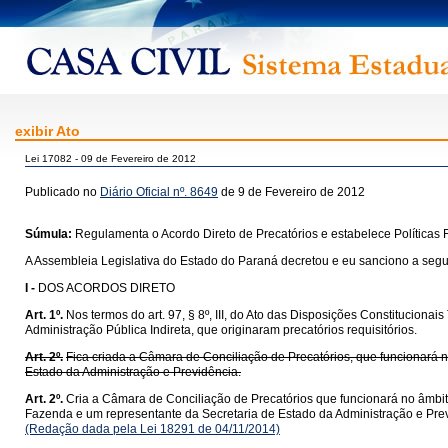
exibir Ato
Lei 17082 - 09 de Fevereiro de 2012
Publicado no
Diário Oficial nº. 8649
de 9 de Fevereiro de 2012
Súmula:
Regulamenta o Acordo Direto de Precatórios e estabelece Políticas 
A Assembleia Legislativa do Estado do Paraná decretou e eu sanciono a segui
I -
DOS ACORDOS DIRETO
Art. 1º.
Nos termos do art. 97, § 8º, III, do Ato das Disposições Constitucionai
Administração Pública Indireta, que originaram precatórios requisitórios.
Art. 2º.
Fica criada a Câmara de Conciliação de Precatórios, que funcionará 
Estado da Administração e Previdência.
Art. 2º.
Cria a Câmara de Conciliação de Precatórios que funcionará no âmbi
Fazenda e um representante da Secretaria de Estado da Administração e Pre
(Redação dada pela Lei 18291 de 04/11/2014)