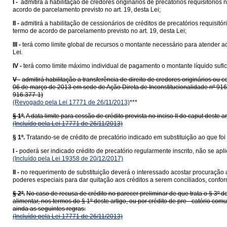
I -
admitirá a habilitação de credores originários de precatórios requisitór
acordo de parcelamento previsto no art. 19, desta Lei;
II -
admitirá a habilitação de cessionários de créditos de precatórios requisi
termo de acordo de parcelamento previsto no art. 19, desta Lei;
III -
terá como limite global de recursos o montante necessário para atender a
Lei.
IV -
terá como limite máximo individual de pagamento o montante líquido sufici
V -
admitirá habilitação a transferência de direito de credores originários ou 
06 de março de 2013 em sede de Ação Direta de Inconstitucionalidade nº 916.3
916.377-1)
(Revogado pela Lei 17771 de 26/11/2013)
***
§ 1º.
A data limite para cessão de crédito prevista no inciso II do caput deste 
(Incluído pela Lei 17771 de 26/11/2013)
§ 1º.
Tratando-se de crédito de precatório indicado em substituição ao que foi 
I -
poderá ser indicado crédito de precatório regularmente inscrito, não se apli
(Incluído pela Lei 19358 de 20/12/2017)
II -
no requerimento de substituição deverá o interessado acostar procuração a
poderes especiais para dar quitação aos créditos a serem conciliados, confor
§ 2º.
No caso de recusa de crédito no parecer preliminar de que trata o § 3º d
alimentar, nos termos do § 1º deste artigo, ou por crédito de pre - catório c
ainda as seguintes regras:
(Incluído pela Lei 17771 de 26/11/2013)