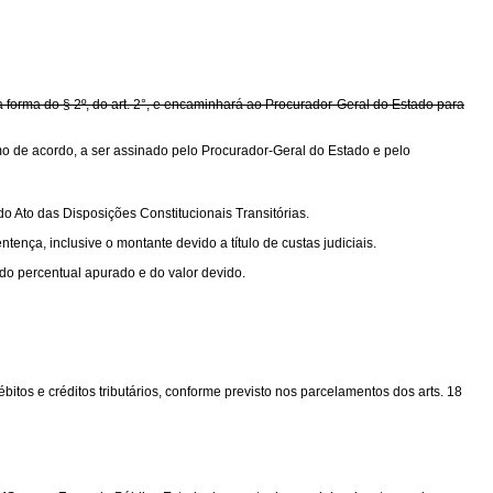
 forma do § 2º, do art. 2°, e encaminhará ao Procurador-Geral do Estado para
termo de acordo, a ser assinado pelo Procurador-Geral do Estado e pelo
do Ato das Disposições Constitucionais Transitórias.
nça, inclusive o montante devido a título de custas judiciais.
 do percentual apurado e do valor devido.
bitos e créditos tributários, conforme previsto nos parcelamentos dos arts. 18