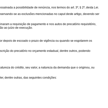
salvada a possibilidade de renúncia, nos termos do art. 3º, § 2º, desta Lei.
o, observando-se as exclusões mencionadas no caput deste artigo, devendo ser
inaram a requisição de pagamento e nos autos de precatório requisitório,
ão ao juízo de execução.
igor depois de escoado o prazo de vigência ou quando se esgotarem os
nscrição do precatório no orçamento estadual, dentre outros, podendo
 natureza do crédito, seu valor, a natureza da demanda que o originou, ou
er, dentre outras, das seguintes condições: