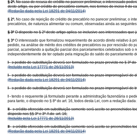
§ 2º.
No caso de recusa de crédito no parecer preliminar, o interessado poderá
deste artigo, ou por crédito de precatório comum, nos termos do inciso II do 
(Redação dada pela Lei 18291 de 04/11/2014)
§ 2º.
No caso de rejeição do crédito de precatório no parecer preliminar, o i
precatórios, de natureza alimentar ou comum, observadas ainda as seguintes
§ 3º
O disposto no § 2º deste artigo aplica-se inclusive aos interessados que 
§ 3º
O interessado que formalizou requerimento de acordo direto relativo à pr
pedido, na análise de mérito dos créditos de precatórios ou por rescisão do p
parcial, acarretando a quitação parcial dos parcelamentos celebrados sob o 
independentemente de ter optado pela migração do saldo do parcelamento do a
I -
o pedido de substituição deverá ser formulado no prazo previsto no § 3º do 
(Incluído pela Lei 17771 de 26/11/2013)
I -
o pedido de substituição deverá ser formulado no prazo improrrogável de de
(Redação dada pela Lei 18291 de 04/11/2014)
I -
o pedido de substituição deverá ser formulado no prazo improrrogável de tri
I -
tendo o requerente já formulado perante a administração fazendária o ped
para tanto, o disposto no § 8º do art. 16, todos desta Lei, com a redação dad
II -
o crédito oferecido em substituição somente será aceito se preenchidos tod
disposto nos §§ 3º e 3º-A do art. 16;
(Incluído pela Lei 17771 de 26/11/2013)
II -
o crédito oferecido em substituição somente será aceito se preenchidos todo
(Redação dada pela Lei 18291 de 04/11/2014)