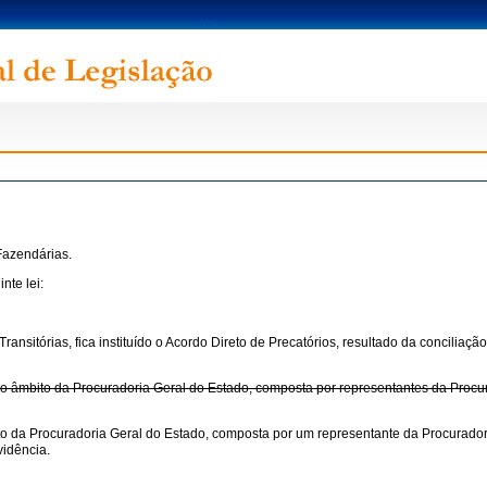
Fazendárias.
nte lei:
s Transitórias, fica instituído o Acordo Direto de Precatórios, resultado da concilia
no âmbito da Procuradoria Geral do Estado, composta por representantes da Procu
to da Procuradoria Geral do Estado, composta por um representante da Procurador
vidência.