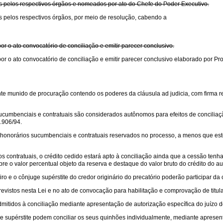
s pelos respectivos órgãos e nomeados por ato do Chefe do Poder Executivo.
s pelos respectivos órgãos, por meio de resolução, cabendo a
 o ato convocatório de conciliação e emitir parecer conclusivo.
or o ato convocatório de conciliação e emitir parecer conclusivo elaborado por
te munido de procuração contendo os poderes da cláusula ad judicia, com firma rec
s sucumbenciais e contratuais são considerados autônomos para efeitos de conciliaç
8.906/94.
aos honorários sucumbenciais e contratuais reservados no processo, a menos que e
s contratuais, o crédito cedido estará apto à conciliação ainda que a cessão ten
e o valor percentual objeto da reserva e destaque do valor bruto do crédito do au
eiro e o cônjuge supérstite do credor originário do precatório poderão participar da 
evistos nesta Lei e no ato de convocação para habilitação e comprovação de titula
itidos à conciliação mediante apresentação de autorização específica do juízo do in
ge supérstite podem conciliar os seus quinhões individualmente, mediante apresentaç