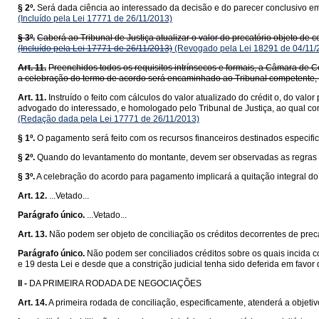
§ 2º.
Será dada ciência ao interessado da decisão e do parecer conclusivo em
(Incluído pela Lei 17771 de 26/11/2013)
§ 3º.
Caberá ao Tribunal de Justiça atualizar o valor do precatório objeto de c
(Incluído pela Lei 17771 de 26/11/2013)
(Revogado pela Lei 18291 de 04/11/
Art. 11.
Preenchidos todos os requisitos intrínsecos e formais, a Câmara de C
a celebração do termo de acordo será encaminhado ao Tribunal competente,
Art. 11.
Instruído o feito com cálculos do valor atualizado do crédit o, do val
advogado do interessado, e homologado pelo Tribunal de Justiça, ao qual co
(Redação dada pela Lei 17771 de 26/11/2013)
§ 1º.
O pagamento será feito com os recursos financeiros destinados especifica
§ 2º.
Quando do levantamento do montante, devem ser observadas as regras refe
§ 3º.
A celebração do acordo para pagamento implicará a quitação integral do 
Art. 12.
...Vetado...
Parágrafo único.
...Vetado...
Art. 13.
Não podem ser objeto de conciliação os créditos decorrentes de preca
Parágrafo único.
Não podem ser conciliados créditos sobre os quais incida con
e 19 desta Lei e desde que a constrição judicial tenha sido deferida em favor
II -
DA PRIMEIRA RODADA DE NEGOCIAÇÕES
Art. 14.
A primeira rodada de conciliação, especificamente, atenderá a objetivo