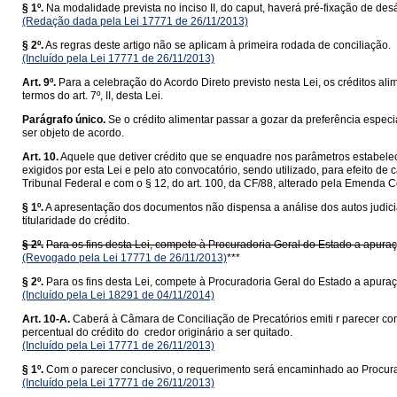
§ 1º.
Na modalidade prevista no inciso II, do caput, haverá pré-fixação de des
(Redação dada pela Lei 17771 de 26/11/2013)
§ 2º.
As regras deste artigo não se aplicam à primeira rodada de conciliação.
(Incluído pela Lei 17771 de 26/11/2013)
Art. 9º.
Para a celebração do Acordo Direto previsto nesta Lei, os créditos alime
termos do art. 7º, II, desta Lei.
Parágrafo único.
Se o crédito alimentar passar a gozar da preferência especia
ser objeto de acordo.
Art. 10.
Aquele que detiver crédito que se enquadre nos parâmetros estabel
exigidos por esta Lei e pelo ato convocatório, sendo utilizado, para efeito 
Tribunal Federal e com o § 12, do art. 100, da CF/88, alterado pela Emenda C
§ 1º.
A apresentação dos documentos não dispensa a análise dos autos judiciai
titularidade do crédito.
§ 2º.
Para os fins desta Lei, compete à Procuradoria Geral do Estado a apuraç
(Revogado pela Lei 17771 de 26/11/2013)
***
§ 2º.
Para os fins desta Lei, compete à Procuradoria Geral do Estado a apuraç
(Incluído pela Lei 18291 de 04/11/2014)
Art. 10-A.
Caberá à Câmara de Conciliação de Precatórios emiti r parecer con
percentual do crédito do credor originário a ser quitado.
(Incluído pela Lei 17771 de 26/11/2013)
§ 1º.
Com o parecer conclusivo, o requerimento será encaminhado ao Procurado
(Incluído pela Lei 17771 de 26/11/2013)