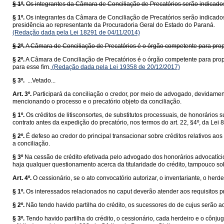
§ 1º.
Os integrantes da Câmara de Conciliação de Precatórios serão indicado
§ 1º.
Os integrantes da Câmara de Conciliação de Precatórios serão indicado
presidência ao representante da Procuradoria Geral do Estado do Paraná.
(Redação dada pela Lei 18291 de 04/11/2014)
§ 2º.
A Câmara de Conciliação de Precatórios é o órgão competente para propor
§ 2º.
A Câmara de Conciliação de Precatórios é o órgão competente para prop
para esse fim.
(Redação dada pela Lei 19358 de 20/12/2017)
§ 3º.
...Vetado...
Art. 3º.
Participará da conciliação o credor, por meio de advogado, devidamen
mencionando o processo e o precatório objeto da conciliação.
§ 1º.
Os créditos de litisconsortes, de substitutos processuais, de honorário
contrato antes da expedição do precatório, nos termos do art. 22, §4º, da Lei 
§ 2º.
É defeso ao credor do principal transacionar sobre créditos relativos 
a conciliação.
§ 3º
Na cessão de crédito efetivada pelo advogado dos honorários advocatício
haja qualquer questionamento acerca da titularidade do crédito, tampouco sobr
Art. 4º.
O cessionário, se o ato convocatório autorizar, o inventariante, o herd
§ 1º.
Os interessados relacionados no caput deverão atender aos requisitos pr
§ 2º.
Não tendo havido partilha do crédito, os sucessores do de cujus serão adm
§ 3º.
Tendo havido partilha do crédito, o cessionário, cada herdeiro e o cônju