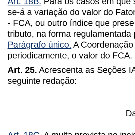
Art. 18B.
Para os casos em que se 
se-á a variação do valor do Fat
- FCA, ou outro índice que pres
tributo, na forma regulamentada 
Parágrafo único.
A Coordenação d
periodicamente, o valor do FCA.
Art. 25.
Acrescenta as Seções IA
seguinte redação:
Da Redução d
Art. 18C.
A multa prevista no inci