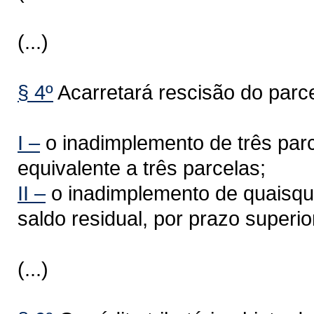
(...)
§ 4º
Acarretará rescisão do parc
I –
o inadimplemento de três parc
equivalente a três parcelas;
II –
o inadimplemento de quaisque
saldo residual, por prazo superio
(...)