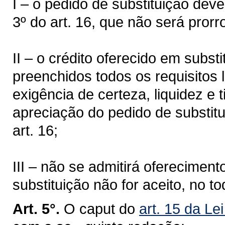
I – o pedido de substituição dev
3º do art. 16, que não será prorr
II – o crédito oferecido em subst
preenchidos todos os requisitos 
exigência de certeza, liquidez e 
apreciação do pedido de substitu
art. 16;
III – não se admitirá oferecimen
substituição não for aceito, no t
Art. 5°.
O caput do
art. 15 da Le