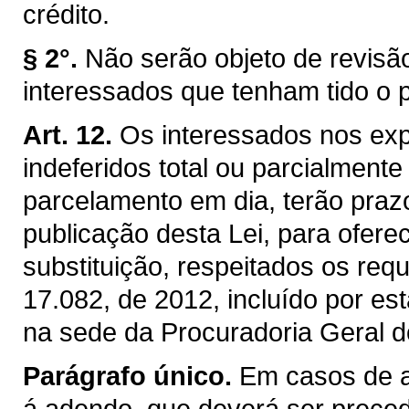
crédito.
§ 2°.
Não serão objeto de revisão
interessados que tenham tido o 
Art. 12.
Os interessados nos exp
indeferidos total ou parcialment
parcelamento em dia, terão praz
publicação desta Lei, para ofere
substituição, respeitados os requi
17.082, de 2012, incluído por es
na sede da Procuradoria Geral d
Parágrafo único.
Em casos de ac
á adendo, que deverá ser preced