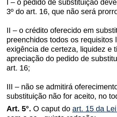
I – o pedido de substituição dev
3º do art. 16, que não será prorr
II – o crédito oferecido em subst
preenchidos todos os requisitos 
exigência de certeza, liquidez e 
apreciação do pedido de substitu
art. 16;
III – não se admitirá oferecimen
substituição não for aceito, no t
Art. 5°.
O caput do
art. 15 da Le