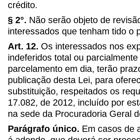
crédito.
§ 2°.
Não serão objeto de revisão
interessados que tenham tido o 
Art. 12.
Os interessados nos exp
indeferidos total ou parcialment
parcelamento em dia, terão praz
publicação desta Lei, para ofere
substituição, respeitados os requi
17.082, de 2012, incluído por es
na sede da Procuradoria Geral d
Parágrafo único.
Em casos de ac
á adendo, que deverá ser preced