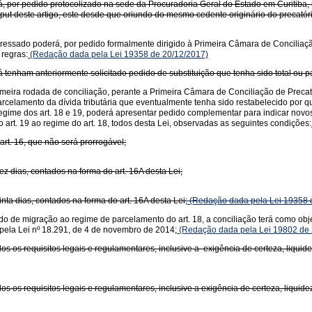
, por pedido protocolizado na sede da Procuradoria Geral do Estado em Curitiba, re
caput deste artigo, este desde que oriundo do mesmo cedente originário do precatór
nteressado poderá, por pedido formalmente dirigido à Primeira Câmara de Conciliaçã
 regras:
(Redação dada pela Lei 19358 de 20/12/2017)
já tenham anteriormente solicitado pedido de substituição que tenha sido total ou 
imeira rodada de conciliação, perante a Primeira Câmara de Conciliação de Precató
arcelamento da dívida tributária que eventualmente tenha sido restabelecido por qu
regime dos art. 18 e 19, poderá apresentar pedido complementar para indicar novos
rt. 19 ao regime do art. 18, todos desta Lei, observadas as seguintes condições:
art. 16, que não será prorrogável;
z dias, contados na forma do art. 16A desta Lei;
nta dias, contados na forma do art. 16A desta Lei;
(Redação dada pela Lei 19358 
ido de migração ao regime de parcelamento do art. 18, a conciliação terá como ob
a pela Lei nº 18.291, de 4 de novembro de 2014;
(Redação dada pela Lei 19802 de 
os os requisitos legais e regulamentares, inclusive a exigência de certeza, liquide
s os requisitos legais e regulamentares, inclusive a exigência de certeza, liquidez 