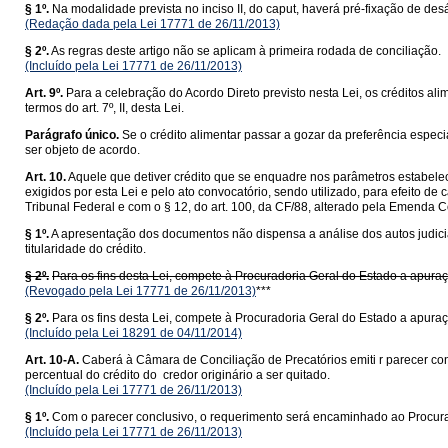
§ 1º.
Na modalidade prevista no inciso II, do caput, haverá pré-fixação de des
(Redação dada pela Lei 17771 de 26/11/2013)
§ 2º.
As regras deste artigo não se aplicam à primeira rodada de conciliação.
(Incluído pela Lei 17771 de 26/11/2013)
Art. 9º.
Para a celebração do Acordo Direto previsto nesta Lei, os créditos alime
termos do art. 7º, II, desta Lei.
Parágrafo único.
Se o crédito alimentar passar a gozar da preferência especia
ser objeto de acordo.
Art. 10.
Aquele que detiver crédito que se enquadre nos parâmetros estabel
exigidos por esta Lei e pelo ato convocatório, sendo utilizado, para efeito 
Tribunal Federal e com o § 12, do art. 100, da CF/88, alterado pela Emenda C
§ 1º.
A apresentação dos documentos não dispensa a análise dos autos judiciai
titularidade do crédito.
§ 2º.
Para os fins desta Lei, compete à Procuradoria Geral do Estado a apuraç
(Revogado pela Lei 17771 de 26/11/2013)
***
§ 2º.
Para os fins desta Lei, compete à Procuradoria Geral do Estado a apuraç
(Incluído pela Lei 18291 de 04/11/2014)
Art. 10-A.
Caberá à Câmara de Conciliação de Precatórios emiti r parecer con
percentual do crédito do credor originário a ser quitado.
(Incluído pela Lei 17771 de 26/11/2013)
§ 1º.
Com o parecer conclusivo, o requerimento será encaminhado ao Procurado
(Incluído pela Lei 17771 de 26/11/2013)