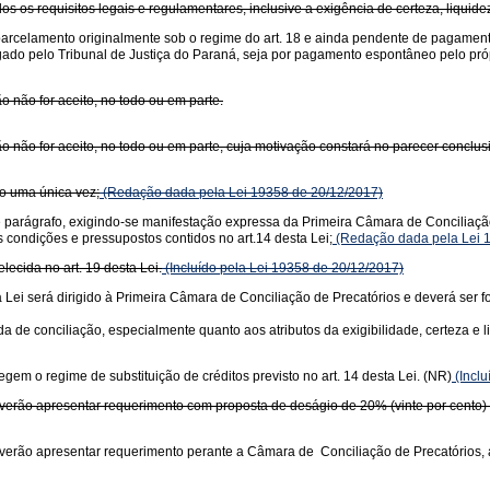
s os requisitos legais e regulamentares, inclusive a exigência de certeza, liquidez 
parcelamento originalmente sob o regime do art. 18 e ainda pendente de pagament
ogado pelo Tribunal de Justiça do Paraná, seja por pagamento espontâneo pelo pró
o não for aceito, no todo ou em parte.
ão não for aceito, no todo ou em parte, cuja motivação constará no parecer conclus
do uma única vez;
(Redação dada pela Lei 19358 de 20/12/2017)
parágrafo, exigindo-se manifestação expressa da Primeira Câmara de Conciliação 
s condições e pressupostos contidos no art.14 desta Lei;
(Redação dada pela Lei 
lecida no art. 19 desta Lei.
(Incluído pela Lei 19358 de 20/12/2017)
 Lei será dirigido à Primeira Câmara de Conciliação de Precatórios e deverá ser
 de conciliação, especialmente quanto aos atributos da exigibilidade, certeza e li
em o regime de substituição de créditos previsto no art. 14 desta Lei. (NR)
(Inclu
everão apresentar requerimento com proposta de deságio de 20% (vinte por cento) d
verão apresentar requerimento perante a Câmara de Conciliação de Precatórios, ar