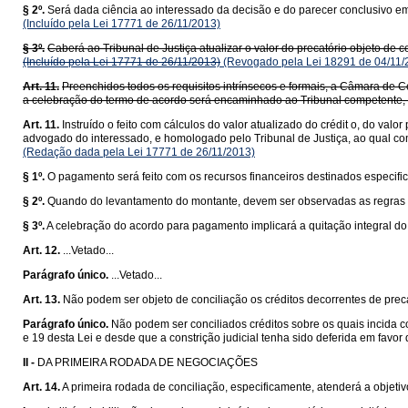
§ 2º.
Será dada ciência ao interessado da decisão e do parecer conclusivo em
(Incluído pela Lei 17771 de 26/11/2013)
§ 3º.
Caberá ao Tribunal de Justiça atualizar o valor do precatório objeto de c
(Incluído pela Lei 17771 de 26/11/2013)
(Revogado pela Lei 18291 de 04/11/
Art. 11.
Preenchidos todos os requisitos intrínsecos e formais, a Câmara de C
a celebração do termo de acordo será encaminhado ao Tribunal competente,
Art. 11.
Instruído o feito com cálculos do valor atualizado do crédit o, do val
advogado do interessado, e homologado pelo Tribunal de Justiça, ao qual co
(Redação dada pela Lei 17771 de 26/11/2013)
§ 1º.
O pagamento será feito com os recursos financeiros destinados especifica
§ 2º.
Quando do levantamento do montante, devem ser observadas as regras refe
§ 3º.
A celebração do acordo para pagamento implicará a quitação integral do 
Art. 12.
...Vetado...
Parágrafo único.
...Vetado...
Art. 13.
Não podem ser objeto de conciliação os créditos decorrentes de preca
Parágrafo único.
Não podem ser conciliados créditos sobre os quais incida con
e 19 desta Lei e desde que a constrição judicial tenha sido deferida em favor
II -
DA PRIMEIRA RODADA DE NEGOCIAÇÕES
Art. 14.
A primeira rodada de conciliação, especificamente, atenderá a objetivo