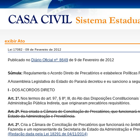
exibir Ato
Lei 17082 - 09 de Fevereiro de 2012
Publicado no
Diário Oficial nº. 8649
de 9 de Fevereiro de 2012
Súmula:
Regulamenta o Acordo Direto de Precatórios e estabelece Políticas 
A Assembleia Legislativa do Estado do Paraná decretou e eu sanciono a segui
I -
DOS ACORDOS DIRETO
Art. 1º.
Nos termos do art. 97, § 8º, III, do Ato das Disposições Constitucionai
Administração Pública Indireta, que originaram precatórios requisitórios.
Art. 2º.
Fica criada a Câmara de Conciliação de Precatórios, que funcionará 
Estado da Administração e Previdência.
Art. 2º.
Cria a Câmara de Conciliação de Precatórios que funcionará no âmbi
Fazenda e um representante da Secretaria de Estado da Administração e Pre
(Redação dada pela Lei 18291 de 04/11/2014)