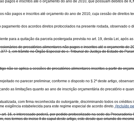
ios não pagos e inscritos até o orçamento do ano de 2010, que possuam débitos de
tórios não pagos e inscritos até orçamento do ano de 2010, cuja cessão de direito
o pagamento dos acordos diretos protocolados na presente rodada, observado o disp
ente para a quitação da parcela postergada prevista no art. 19, desta Lei, após as 
cessionários de precatórios alimentares não pagos e inscritos até o orçamento de 20
77-1, em trâmite no Órgão Especial do e. Tribunal de Justiça do Estado do Paraná
artigo não se aplica a cessões de precatórios alimentares inscritos a partir do orça
rejeitado no parecer preliminar, conforme o disposto no § 2º deste artigo, observar
cando as limitações quanto ao ano de inscrição orçamentária do precatório e quanto 
tualizada, com firma reconhecida do outorgante, discriminando todos os créditos i
me exigência estabelecida para este regime especial de acordo direto.
(Incluído p
o art. 16, o interessado poderá, por pedido protocolizado na sede da Procuradoria G
omum, nos termos do inciso II do caput deste artigo, este desde que oriundo do mesm