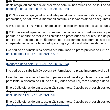
§ 2º.
No caso de recusa de crédito no parecer preliminar, o interessado poderá
deste artigo, ou por crédito de precatório comum, nos termos do inciso II do 
(Redação dada pela Lei 18291 de 04/11/2014)
§ 2º.
No caso de rejeição do crédito de precatório no parecer preliminar, o i
precatórios, de natureza alimentar ou comum, observadas ainda as seguintes
§ 3º
O disposto no § 2º deste artigo aplica-se inclusive aos interessados que 
§ 3º
O interessado que formalizou requerimento de acordo direto relativo à pr
pedido, na análise de mérito dos créditos de precatórios ou por rescisão do p
parcial, acarretando a quitação parcial dos parcelamentos celebrados sob o 
independentemente de ter optado pela migração do saldo do parcelamento do a
I -
o pedido de substituição deverá ser formulado no prazo previsto no § 3º do 
(Incluído pela Lei 17771 de 26/11/2013)
I -
o pedido de substituição deverá ser formulado no prazo improrrogável de de
(Redação dada pela Lei 18291 de 04/11/2014)
I -
o pedido de substituição deverá ser formulado no prazo improrrogável de tri
I -
tendo o requerente já formulado perante a administração fazendária o ped
para tanto, o disposto no § 8º do art. 16, todos desta Lei, com a redação dad
II -
o crédito oferecido em substituição somente será aceito se preenchidos tod
disposto nos §§ 3º e 3º-A do art. 16;
(Incluído pela Lei 17771 de 26/11/2013)
II -
o crédito oferecido em substituição somente será aceito se preenchidos todo
(Redação dada pela Lei 18291 de 04/11/2014)