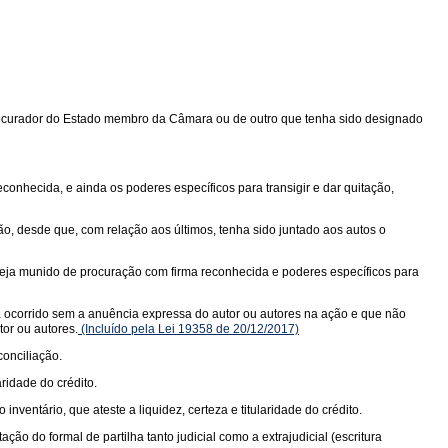
 Procurador do Estado membro da Câmara ou de outro que tenha sido designado
onhecida, e ainda os poderes específicos para transigir e dar quitação,
ão, desde que, com relação aos últimos, tenha sido juntado aos autos o
steja munido de procuração com firma reconhecida e poderes específicos para
ha ocorrido sem a anuência expressa do autor ou autores na ação e que não
tor ou autores.
(Incluído pela Lei 19358 de 20/12/2017)
conciliação.
ridade do crédito.
ventário, que ateste a liquidez, certeza e titularidade do crédito.
ão do formal de partilha tanto judicial como a extrajudicial (escritura