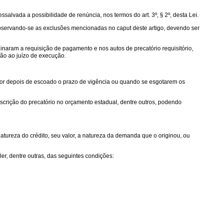
salvada a possibilidade de renúncia, nos termos do art. 3º, § 2º, desta Lei.
o, observando-se as exclusões mencionadas no caput deste artigo, devendo ser
inaram a requisição de pagamento e nos autos de precatório requisitório,
ão ao juízo de execução.
igor depois de escoado o prazo de vigência ou quando se esgotarem os
nscrição do precatório no orçamento estadual, dentre outros, podendo
 natureza do crédito, seu valor, a natureza da demanda que o originou, ou
er, dentre outras, das seguintes condições: