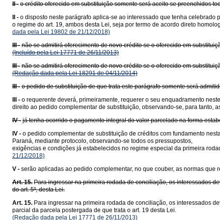
II -
o crédito oferecido em substituição somente será aceito se preenchidos todo
II -
o disposto neste parágrafo aplica-se ao interessado que tenha celebrado 
o regime do art. 19, ambos desta Lei, seja por termo de acordo direto homol
dada pela Lei 19802 de 21/12/2018)
III -
não se admitirá oferecimento de novo crédito se o oferecido em substituiçã
(Incluído pela Lei 17771 de 26/11/2013)
III -
não se admitirá oferecimento de novo crédito se o oferecido em substituiç
(Redação dada pela Lei 18291 de 04/11/2014)
III -
o pedido de substituição de que trata este parágrafo somente será admiti
III -
o requerente deverá, primeiramente, requerer o seu enquadramento neste 
direito ao pedido complementar de substituição, observando-se, para tanto, a
IV -
já tenha ocorrido o pagamento integral do valor parcelado na forma estabe
IV -
o pedido complementar de substituição de créditos com fundamento nesta
Paraná, mediante protocolo, observando-se todos os pressupostos,
exigências e condições já estabelecidos no regime especial da primeira rodada
21/12/2018)
V -
serão aplicadas ao pedido complementar, no que couber, as normas que reg
Art. 15.
Para ingressar na primeira rodada de conciliação, os interessados d
do art. 5º, desta Lei.
Art. 15.
Para ingressar na primeira rodada de conciliação, os interessados de
parcial da parcela postergada de que trata o art. 19 desta Lei.
(Redação dada pela Lei 17771 de 26/11/2013)