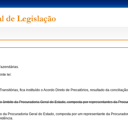
Fazendárias.
nte lei:
s Transitórias, fica instituído o Acordo Direto de Precatórios, resultado da concilia
no âmbito da Procuradoria Geral do Estado, composta por representantes da Procu
to da Procuradoria Geral do Estado, composta por um representante da Procurador
vidência.