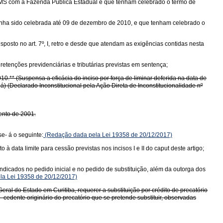
 ICMS com a Fazenda Pública Estadual e que tenham celebrado o termo de
s tenha sido celebrada até 09 de dezembro de 2010, e que tenham celebrado o
osto no art. 7º, I, retro e desde que atendam as exigências contidas nesta
retenções previdenciárias e tributárias previstas em sentença;
10.** (Suspensa a eficácia do inciso por força de liminar deferida na data de
) (Declarado Inconstitucional pela Ação Direta de Inconstitucionalidade nº
mento de 2001.
se- á o seguinte:
(Redação dada pela Lei 19358 de 20/12/2017)
à data limite para cessão previstas nos incisos I e II do caput deste artigo;
ndicados no pedido inicial e no pedido de substituição, além da outorga dos
ela Lei 19358 de 20/12/2017)
eral do Estado em Curitiba, requerer a substituição por crédito de precatório
o cedente originário do precatório que se pretende substituir, observadas