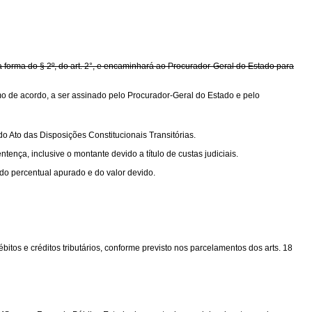
 forma do § 2º, do art. 2°, e encaminhará ao Procurador-Geral do Estado para
termo de acordo, a ser assinado pelo Procurador-Geral do Estado e pelo
do Ato das Disposições Constitucionais Transitórias.
nça, inclusive o montante devido a título de custas judiciais.
 do percentual apurado e do valor devido.
bitos e créditos tributários, conforme previsto nos parcelamentos dos arts. 18