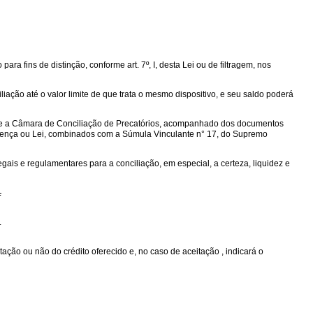
ara fins de distinção, conforme art. 7º, I, desta Lei ou de filtragem, nos
iliação até o valor limite de que trata o mesmo dispositivo, e seu saldo poderá
ante a Câmara de Conciliação de Precatórios, acompanhado dos documentos
 sentença ou Lei, combinados com a Súmula Vinculante n° 17, do Supremo
gais e regulamentares para a conciliação, em especial, a certeza, liquidez e
.
.
ção ou não do crédito oferecido e, no caso de aceitação , indicará o