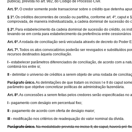
pública), prevista no art. 982, do Código de Processo Civil.
Art. 5º.
O credor somente pode transacionar sobre o crédito que detenha apurado
§ 1º.
Os créditos decorrentes de cessão ou partilha, conforme art. 4º, caput e
comprovada, de maneira individualizada, a cadeia dominial de sucessão do cré
§ 2º.
Para estabelecimento da cadeia dominial de sucessão do crédito, os ins
levando-se em conta para estabelecimento da preferência entre cessionários
Art. 6º.
A rodada de conciliação será veiculada através de decreto do Poder Ex
Art. 7º.
Todos os atos convocatórios poderão ser revogados e substituídos po
recursos destinados àquela conciliação.
I -
estabelecer parâmetros diferenciados de conciliação, de acordo com a natu
combiná-los entre si;
II -
delimitar o universo de créditos a serem objeto de uma rodada de concilia
Parágrafo único.
As delimitações de que tratam os incisos I e II do caput som
parâmetro que objetive concretizar políticas de administração fazendária.
Art. 8º.
As concessões a serem feitas pelos credores serão especificadas no at
I -
pagamento com deságio em percentual fixo;
II -
pagamento de acordo com oferta de deságio maior;
III -
modificação nos critérios de readequação do valor nominal da dívida.
Parágrafo único.
Na modalidade prevista no inciso II, do caput, haverá pré-f