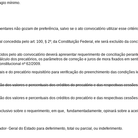
ágio mínimo.
ntares não gozam de preferência, salvo se o ato convocatório utilizar esse critério p
l concedida pelo art. 100, § 2º, da Constituição Federal, ele será excluído da conc
ecidos pelo ato convocatório deverá apresentar requerimento de conciliação per
de cálculo dos precatórios, os parâmetros de correção e juros de mora fixados em
onstitucional nº 62/2009.
s e do precatório requisitório para verificação do preenchimento das condições le
ão dos valores e percentuais dos créditos do precatório e das respectivas cessões
ão dos valores e percentuais dos créditos do precatório e das respectivas cessões
clusivo sobre o requerimento, em que, fundamentadamente, opinará sobre a aceita
r- Geral do Estado para deferimento, total ou parcial, ou indeferimento.