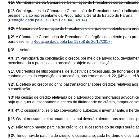
§ 1º.
Os integrantes da Câmara de Conciliação de Precatórios serão indicado
§ 1º.
Os integrantes da Câmara de Conciliação de Precatórios serão indicado
presidência ao representante da Procuradoria Geral do Estado do Paraná.
(Redação dada pela Lei 18291 de 04/11/2014)
§ 2º.
A Câmara de Conciliação de Precatórios é o órgão competente para propor
§ 2º.
A Câmara de Conciliação de Precatórios é o órgão competente para prop
para esse fim.
(Redação dada pela Lei 19358 de 20/12/2017)
§ 3º.
...Vetado...
Art. 3º.
Participará da conciliação o credor, por meio de advogado, devidamen
mencionando o processo e o precatório objeto da conciliação.
§ 1º.
Os créditos de litisconsortes, de substitutos processuais, de honorário
contrato antes da expedição do precatório, nos termos do art. 22, §4º, da Lei 
§ 2º.
É defeso ao credor do principal transacionar sobre créditos relativos 
a conciliação.
§ 3º
Na cessão de crédito efetivada pelo advogado dos honorários advocatício
haja qualquer questionamento acerca da titularidade do crédito, tampouco sobr
Art. 4º.
O cessionário, se o ato convocatório autorizar, o inventariante, o herd
§ 1º.
Os interessados relacionados no caput deverão atender aos requisitos pr
§ 2º.
Não tendo havido partilha do crédito, os sucessores do de cujus serão adm
§ 3º.
Tendo havido partilha do crédito, o cessionário, cada herdeiro e o cônju