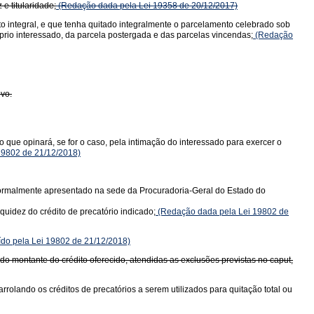
e titularidade;
(Redação dada pela Lei 19358 de 20/12/2017)
o integral, e que tenha quitado integralmente o parcelamento celebrado sob
prio interessado, da parcela postergada e das parcelas vincendas;
(Redação
ivo.
que opinará, se for o caso, pela intimação do interessado para exercer o
19802 de 21/12/2018)
 formalmente apresentado na sede da Procuradoria-Geral do Estado do
quidez do crédito de precatório indicado;
(Redação dada pela Lei 19802 de
ído pela Lei 19802 de 21/12/2018)
o montante do crédito oferecido, atendidas as exclusões previstas no caput,
rolando os créditos de precatórios a serem utilizados para quitação total ou