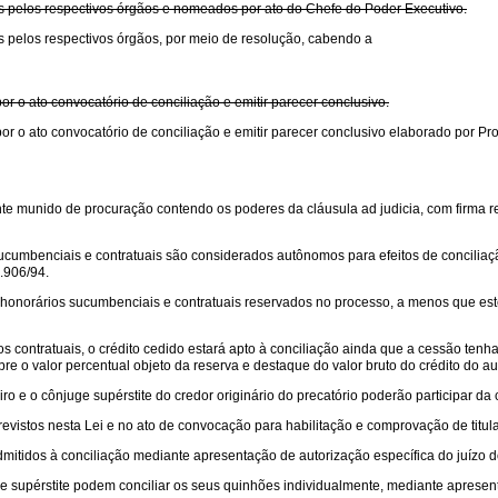
s pelos respectivos órgãos e nomeados por ato do Chefe do Poder Executivo.
s pelos respectivos órgãos, por meio de resolução, cabendo a
 o ato convocatório de conciliação e emitir parecer conclusivo.
or o ato convocatório de conciliação e emitir parecer conclusivo elaborado por
te munido de procuração contendo os poderes da cláusula ad judicia, com firma rec
s sucumbenciais e contratuais são considerados autônomos para efeitos de conciliaç
8.906/94.
aos honorários sucumbenciais e contratuais reservados no processo, a menos que e
s contratuais, o crédito cedido estará apto à conciliação ainda que a cessão ten
e o valor percentual objeto da reserva e destaque do valor bruto do crédito do au
eiro e o cônjuge supérstite do credor originário do precatório poderão participar da 
evistos nesta Lei e no ato de convocação para habilitação e comprovação de titula
itidos à conciliação mediante apresentação de autorização específica do juízo do in
ge supérstite podem conciliar os seus quinhões individualmente, mediante apresentaç