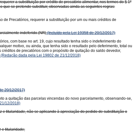
querer a substituição por crédito de precatório alimentar, nos termos do § 1º
io que se pretende substituir, observadas ainda as seguintes regras:
o de Precatórios, requerer a substituição por um ou mais créditos de
parcialmente indeferido.(NR)
(Incluído pela Lei 19358 de 20/12/2017)
rios, com base no art. 19, cujo resultado tenha sido o indeferimento do
alquer motivo, ou ainda, que tenha sido o resultado pelo deferimento, total ou
 créditos de precatórios com o propósito de quitação do saldo devedor,
(Redação dada pela Lei 19802 de 21/12/2018)
de 20/12/2017)
jeto a quitação das parcelas vincendas do novo parcelamento, observando-se,
21/12/2018)
z e titularidade, não se aplicando à apreciação do pedido de substituição o
e titularidade;