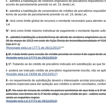
I -
admitirá a habilitação de credores originários de precatórios requisitór
acordo de parcelamento previsto no art. 19, desta Lei;
II -
admitirá a habilitação de cessionários de créditos de precatórios requisi
termo de acordo de parcelamento previsto no art. 19, desta Lei;
III -
terá como limite global de recursos o montante necessário para atender a
Lei.
IV -
terá como limite máximo individual de pagamento o montante líquido sufici
V -
admitirá habilitação a transferência de direito de credores originários ou 
06 de março de 2013 em sede de Ação Direta de Inconstitucionalidade nº 916.3
916.377-1)
(Revogado pela Lei 17771 de 26/11/2013)
***
§ 1º.
A data limite para cessão de crédito prevista no inciso II do caput deste 
(Incluído pela Lei 17771 de 26/11/2013)
§ 1º.
Tratando-se de crédito de precatório indicado em substituição ao que foi 
I -
poderá ser indicado crédito de precatório regularmente inscrito, não se apli
(Incluído pela Lei 19358 de 20/12/2017)
II -
no requerimento de substituição deverá o interessado acostar procuração a
poderes especiais para dar quitação aos créditos a serem conciliados, confor
§ 2º.
No caso de recusa de crédito no parecer preliminar de que trata o § 3º d
alimentar, nos termos do § 1º deste artigo, ou por crédito de pre - catório c
ainda as seguintes regras:
(Incluído pela Lei 17771 de 26/11/2013)