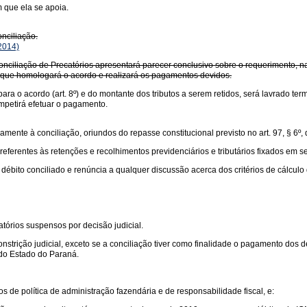
 que ela se apoia.
onciliação.
2014)
onciliação de Precatórios apresentará parecer conclusivo sobre o requerimento, na
 que homologará o acordo e realizará os pagamentos devidos.
or para o acordo (art. 8º) e do montante dos tributos a serem retidos, será lavrado 
mpetirá efetuar o pagamento.
mente à conciliação, oriundos do repasse constitucional previsto no art. 97, § 6º, 
rentes às retenções e recolhimentos previdenciários e tributários fixados em sente
débito conciliado e renúncia a qualquer discussão acerca dos critérios de cálculo
tórios suspensos por decisão judicial.
strição judicial, exceto se a conciliação tiver como finalidade o pagamento dos dé
 do Estado do Paraná.
s de política de administração fazendária e de responsabilidade fiscal, e: