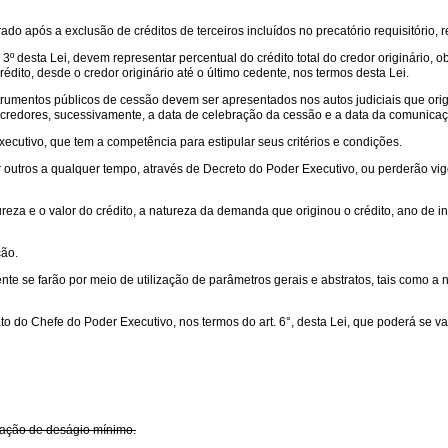
 após a exclusão de créditos de terceiros incluídos no precatório requisitório, res
 § 3º desta Lei, devem representar percentual do crédito total do credor originári
dito, desde o credor originário até o último cedente, nos termos desta Lei.
trumentos públicos de cessão devem ser apresentados nos autos judiciais que orig
 credores, sucessivamente, a data de celebração da cessão e a data da comunicaç
ecutivo, que tem a competência para estipular seus critérios e condições.
r outros a qualquer tempo, através de Decreto do Poder Executivo, ou perderão v
reza e o valor do crédito, a natureza da demanda que originou o crédito, ano de i
ção.
ente se farão por meio de utilização de parâmetros gerais e abstratos, tais como a
o do Chefe do Poder Executivo, nos termos do art. 6°, desta Lei, que poderá se val
ixação de deságio mínimo.