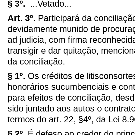
§ 3º.
...Vetado...
Art. 3º.
Participará da conciliaç
devidamente munido de procuraç
ad judicia, com firma reconhecid
transigir e dar quitação, mencio
da conciliação.
§ 1º.
Os créditos de litisconsorte
honorários sucumbenciais e con
para efeitos de conciliação, des
sido juntado aos autos o contrat
termos do art. 22, §4º, da Lei 8.
§ 2º.
É defeso ao credor do princ