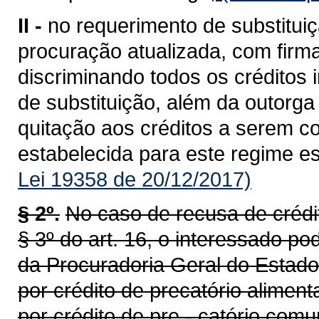
II -
no requerimento de substitui
procuração atualizada, com firm
discriminando todos os créditos i
de substituição, além da outorga
quitação aos créditos a serem co
estabelecida para este regime es
Lei 19358 de 20/12/2017)
§ 2º.
No caso de recusa de crédit
§ 3º do art. 16, o interessado p
da Procuradoria Geral do Estado 
por crédito de precatório aliment
por crédito de pre - catório comu