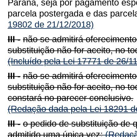
Paraná, seja por pagamento espo
parcela postergada e das parcel
19802 de 21/12/2018)
III -
não se admitirá oferecimento
substituição não for aceito, no t
(Incluído pela Lei 17771 de 26/1
III -
não se admitirá oferecimento
substituição não for aceito, no t
constará no parecer conclusivo.
(Redação dada pela Lei 18291 d
III -
o pedido de substituição de 
admitido uma única vez;
(Redaçã