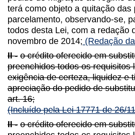
terá como objeto a quitação das
parcelamento, observando-se, par
todos desta Lei, com a redação d
novembro de 2014;
(Redação dad
II -
o crédito oferecido em substi
preenchidos todos os requisitos 
exigência de certeza, liquidez e 
apreciação do pedido de substitu
art. 16;
(Incluído pela Lei 17771 de 26/1
II -
o crédito oferecido em substi
preenchidos todos os requisitos 