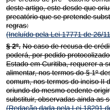
deste artigo, este desde que or
precatório que se pretende subst
regras:
(Incluído pela Lei 17771 de 26/1
§ 2º.
No caso de recusa de crédit
poderá, por pedido protocolizad
Estado em Curitiba, requerer a su
alimentar, nos termos do § 1º des
comum, nos termos do inciso II d
oriundo do mesmo cedente origin
substituir, observadas ainda as 
(Redação dada pela Lei 18291 d