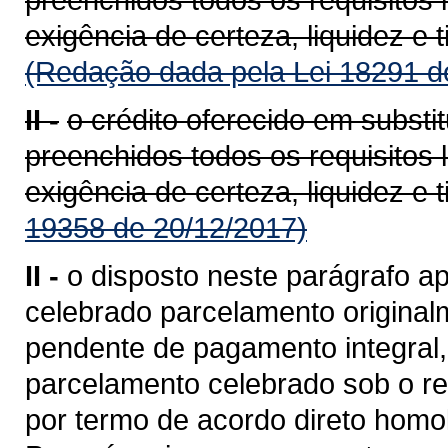
exigência de certeza, liquidez e t
(Redação dada pela Lei 18291 d
II -
o crédito oferecido em substi
preenchidos todos os requisitos 
exigência de certeza, liquidez e t
19358 de 20/12/2017)
II -
o disposto neste parágrafo ap
celebrado parcelamento originalm
pendente de pagamento integral,
parcelamento celebrado sob o reg
por termo de acordo direto homol