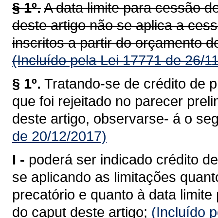
§ 1º.
A data limite para cessão de
deste artigo não se aplica a ces
inscritos a partir do orçamento d
(Incluído pela Lei 17771 de 26/1
§ 1º.
Tratando-se de crédito de p
que foi rejeitado no parecer prel
deste artigo, observarse- á o seg
de 20/12/2017)
I -
poderá ser indicado crédito de
se aplicando as limitações quant
precatório e quanto à data limite 
do caput deste artigo;
(Incluído 