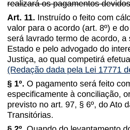
realizará os pagamentos devidos
Art. 11.
Instruído o feito com cál
valor para o acordo (art. 8º) e d
será lavrado termo de acordo, a
Estado e pelo advogado do inter
Justiça, ao qual competirá efetu
(Redação dada pela Lei 17771 d
§ 1º.
O pagamento será feito com
especificamente à conciliação, o
previsto no art. 97, § 6º, do Ato
Transitórias.
§ 2º.
Quando do levantamento d