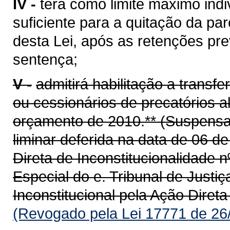
IV -
terá como limite máximo ind
suficiente para a quitação da par
desta Lei, após as retenções prev
sentença;
V -
admitirá habilitação a transfe
ou cessionários de precatórios a
orçamento de 2010.** (Suspensa a
liminar deferida na data de 06 
Direta de Inconstitucionalidade 
Especial do e. Tribunal de Justi
Inconstitucional pela Ação Direta
(Revogado pela Lei 17771 de 26