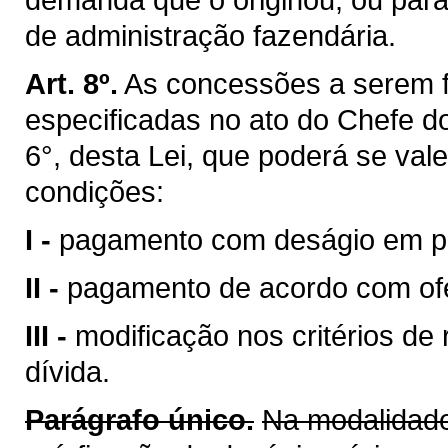
de administração fazendária.
Art. 8º.
As concessões a serem f
especificadas no ato do Chefe do
6°, desta Lei, que poderá se vale
condições:
I -
pagamento com deságio em per
II -
pagamento de acordo com ofe
III -
modificação nos critérios de
dívida.
Parágrafo único.
Na modalidade 