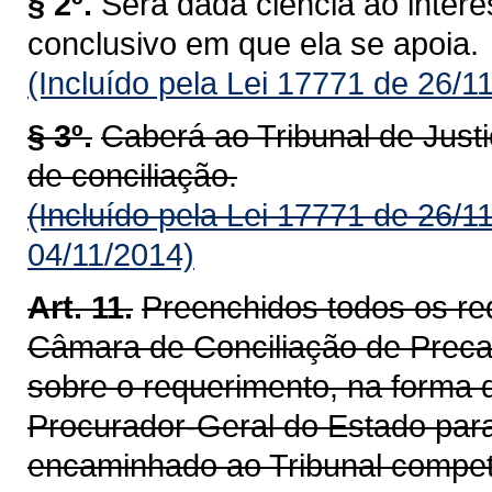
§ 2º.
Será dada ciência ao inter
conclusivo em que ela se apoia.
(Incluído pela Lei 17771 de 26/1
§ 3º.
Caberá ao Tribunal de Justiç
de conciliação.
(Incluído pela Lei 17771 de 26/1
04/11/2014)
Art. 11.
Preenchidos todos os req
Câmara de Conciliação de Precat
sobre o requerimento, na forma d
Procurador-Geral do Estado para
encaminhado ao Tribunal compet