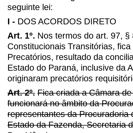
seguinte lei:
I -
DOS ACORDOS DIRETO
Art. 1º.
Nos termos do art. 97, § 
Constitucionais Transitórias, fica
Precatórios, resultado da concil
Estado do Paraná, inclusive da A
originaram precatórios requisitóri
Art. 2º.
Fica criada a Câmara de 
funcionará no âmbito da Procura
representantes da Procuradoria 
Estado da Fazenda, Secretaria d