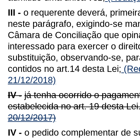
III -
o requerente deverá, primei
neste parágrafo, exigindo-se ma
Câmara de Conciliação que opinar
interessado para exercer o dire
substituição, observando-se, pa
contidos no art.14 desta Lei;
(Red
21/12/2018)
IV -
já tenha ocorrido o pagament
estabelecida no art. 19 desta Lei
20/12/2017)
IV -
o pedido complementar de su