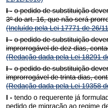
I -
o pedido de substituição deve
3º do art. 16, que não será prorr
(Incluído pela Lei 17771 de 26/1
I -
o pedido de substituição deve
improrrogável de dez dias, conta
(Redação dada pela Lei 18291 d
I -
o pedido de substituição deve
improrrogável de trinta dias, con
(Redação dada pela Lei 19358 d
I -
tendo o requerente já formula
pedido de migração ao regime de 