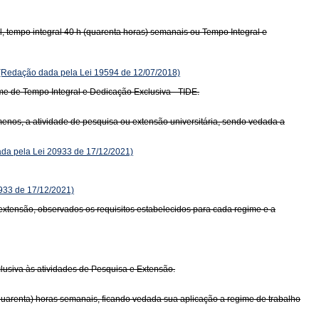
al, tempo integral 40 h (quarenta horas) semanais ou Tempo Integral e
(Redação dada pela Lei 19594 de 12/07/2018)
ime de Tempo Integral e Dedicação Exclusiva - TIDE.
enos, a atividade de pesquisa ou extensão universitária, sendo vedada a
da pela Lei 20933 de 17/12/2021)
0933 de 17/12/2021)
 extensão, observados os requisitos estabelecidos para cada regime e a
lusiva às atividades de Pesquisa e Extensão.
quarenta) horas semanais, ficando vedada sua aplicação a regime de trabalho