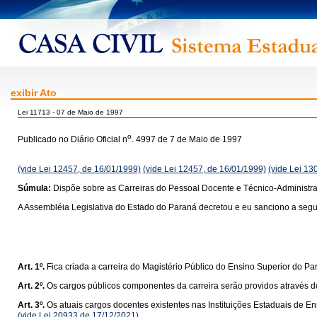
exibir Ato
Lei 11713 - 07 de Maio de 1997
o
Publicado no Diário Oficial n
. 4997 de 7 de Maio de 1997
(vide Lei 12457, de 16/01/1999)
(vide Lei 12457, de 16/01/1999)
(vide Lei 13
Súmula:
Dispõe sobre as Carreiras do Pessoal Docente e Técnico-Administrat
A Assembléia Legislativa do Estado do Paraná decretou e eu sanciono a segui
Art. 1º.
Fica criada a carreira do Magistério Público do Ensino Superior do Pa
Art. 2º.
Os cargos públicos componentes da carreira serão providos através 
Art. 3º.
Os atuais cargos docentes existentes nas Instituições Estaduais de E
(vide Lei 20933 de 17/12/2021)