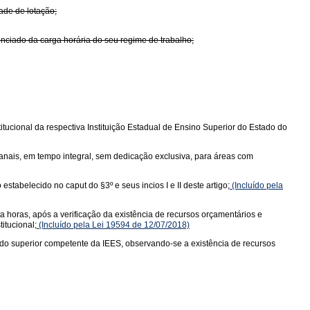
ade de lotação;
enciado da carga horária do seu regime de trabalho;
itucional da respectiva Instituição Estadual de Ensino Superior do Estado do
anais, em tempo integral, sem dedicação exclusiva, para áreas com
tabelecido no caput do §3º e seus incios I e II deste artigo;
(Incluído pela
a horas, após a verificação da existência de recursos orçamentários e
itucional;
(Incluído pela Lei 19594 de 12/07/2018)
ado superior competente da IEES, observando-se a existência de recursos