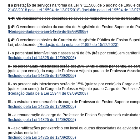
l)
a prestação de serviços na forma da Lei nº 11.500, de 5 agosto de 1996 e d
21/08/2018 pela Lei 19594 de 12/07/2018)
(Incluído pela Lei 19594 de 12/07
§ 4º.
Os vencimentos dos docentes, relativos ao respectivo regime de trabalh
§ 4º.
O vencimento básico da carreira do Magistério do Ensino Superior do Pa
(Redação dada pela Lei 14825 de 12/09/2005)
§ 4º.
O vencimento básico da Carreira do Magistério Público do Ensino Superi
Lei, obedecendo:
(Redação dada pela Lei 21852 de 15/12/2023)
I -
o percentual internível nas classes será de 3% (três por cento), em caráter 
(Incluído pela Lei 14825 de 12/09/2005)
II -
os percentuais interclasses serão de: 25% (vinte e cinco por cento), do ca
(quinze por cento), do cargo de Professor Adjunto para o de Professor Associ
(Incluído pela Lei 14825 de 12/09/2005)
II -
os percentuais interclasses serão de 15% (quinze por cento) do Cargo de P
(quinze por cento) do Cargo de Professor Adjunto para o Cargo de Professor 
(Redação dada pela Lei 15944 de 09/09/2008)
III -
a estrutura remuneratória do cargo de Professor de Ensino Superior compo
(Incluído pela Lei 14825 de 12/09/2005)
IV -
a remuneração do cargo de Professor de Ensino Superior será calculada 
(Incluído pela Lei 14825 de 12/09/2005)
V -
as gratificações por exercício em local ou outras dissociadas da ativida
previstas nesta lei.
(Incluído pela Lei 14825 de 12/09/2005)