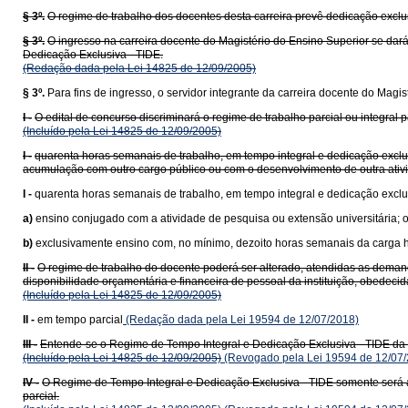
§ 3º.
O regime de trabalho dos docentes desta carreira prevê dedicação exclu
§ 3º.
O ingresso na carreira docente do Magistério do Ensino Superior se dará 
Dedicação Exclusiva - TIDE.
(Redação dada pela Lei 14825 de 12/09/2005)
§ 3º.
Para fins de ingresso, o servidor integrante da carreira docente do Mag
I -
O edital de concurso discriminará o regime de trabalho parcial ou integra
(Incluído pela Lei 14825 de 12/09/2005)
I -
quarenta horas semanais de trabalho, em tempo integral e dedicação exclu
acumulação com outro cargo público ou com o desenvolvimento de outra ativ
I -
quarenta horas semanais de trabalho, em tempo integral e dedicação exclu
a)
ensino conjugado com a atividade de pesquisa ou extensão universitária; 
b)
exclusivamente ensino com, no mínimo, dezoito horas semanais da carga h
II -
O regime de trabalho do docente poderá ser alterado, atendidas as demand
disponibilidade orçamentária e financeira de pessoal da instituição, obedecid
(Incluído pela Lei 14825 de 12/09/2005)
II -
em tempo parcial
(Redação dada pela Lei 19594 de 12/07/2018)
III -
Entende-se o Regime de Tempo Integral e Dedicação Exclusiva - TIDE da c
(Incluído pela Lei 14825 de 12/09/2005)
(Revogado pela Lei 19594 de 12/07/
IV -
O Regime de Tempo Integral e Dedicação Exclusiva - TIDE somente será a
parcial.