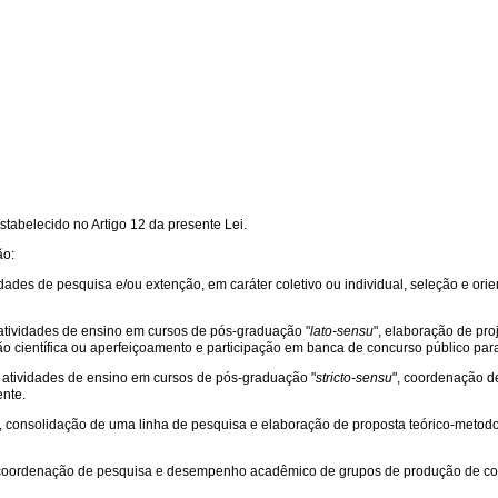
tabelecido no Artigo 12 da presente Lei.
ão:
ividades de pesquisa e/ou extenção, em caráter coletivo ou individual, seleção e o
, atividades de ensino em cursos de pós-graduação "
lato-sensu
", elaboração de pr
ção científica ou aperfeiçoamento e participação em banca de concurso público para
e, atividades de ensino em cursos de pós-graduação "
stricto-sensu
", coordenação d
ente.
to, consolidação de uma linha de pesquisa e elaboração de proposta teórico-meto
do, coordenação de pesquisa e desempenho acadêmico de grupos de produção de c