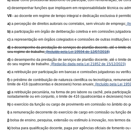
b)
atuar como profissional autônomo ou participar, com remuneração, de cons
c)
desempenhar funções que impliquem em responsabilidade técnica ou adminis
VII -
ao docente em regime de tempo integral e dedicação exclusiva é permiti
a)
a percepção de direitos autorais ou correlatos, sem vínculo de emprego;
(In
b)
a participação em órgão de deliberação coletiva e em comissões julgadora
c)
a representação em órgãos colegiados e comissões de outras instituições 
d)
o desempenho da prestação de serviços de plantão docente, até o limite d
seu regime de trabalho;
(Incluído pela Lei 19594 de 12/07/2018)
d)
o desempenho da prestação de serviços de plantão docente, até o limite d
do seu regime de trabalho.
(Redação dada pela Lei 21852 de 15/12/2023)
e)
a retribuição por participação em bancas e comissões julgadoras ou verifi
f)
o préstimo de contribuição de natureza científica ou tecnológica, remuner
limite de 416 (quatrocentas e dezesseis) horas anuais;
(Incluído pela Lei 195
g)
a retribuição pecuniária, na forma de pro labore ou cachê, pela participaç
isoladamente ou em conjunto, o limite de 416 (quatrocentas e dezesseis) hor
h)
o exercício da função ou cargo de provimento em comissão no âmbito do go
i)
a remuneração decorrente do exercício de cargo em comissão ou função de
j)
bolsa de ensino, pesquisa, extensão ou estímulo à inovação, nos termos da 
k)
bolsa para qualificação docente, paga por agências oficiais de fomento ou