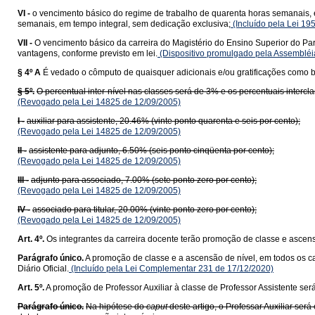
VI -
o vencimento básico do regime de trabalho de quarenta horas semanais, e
semanais, em tempo integral, sem dedicação exclusiva;
(Incluído pela Lei 19
VII -
O vencimento básico da carreira do Magistério do Ensino Superior do Para
vantagens, conforme previsto em lei.
(Dispositivo promulgado pela Assembléia
§ 4º A
É vedado o cômputo de quaisquer adicionais e/ou gratificações como b
§ 5º.
O percentual inter-nível nas classes será de 3% e os percentuais intercl
(Revogado pela Lei 14825 de 12/09/2005)
I -
auxiliar para assistente, 20.46% (vinte ponto quarenta e seis por cento);
(Revogado pela Lei 14825 de 12/09/2005)
II -
assistente para adjunto, 6.50% (seis ponto cinqüenta por cento);
(Revogado pela Lei 14825 de 12/09/2005)
III -
adjunto para associado, 7.00% (sete ponto zero por cento);
(Revogado pela Lei 14825 de 12/09/2005)
IV -
associado para titular, 20.00% (vinte ponto zero por cento);
(Revogado pela Lei 14825 de 12/09/2005)
Art. 4º.
Os integrantes da carreira docente terão promoção de classe e ascens
Parágrafo único.
A promoção de classe e a ascensão de nível, em todos os c
Diário Oficial.
(Incluído pela Lei Complementar 231 de 17/12/2020)
Art. 5º.
A promoção de Professor Auxiliar à classe de Professor Assistente ser
Parágrafo único.
Na hipótese do
caput
deste artigo, o Professar Auxiliar se