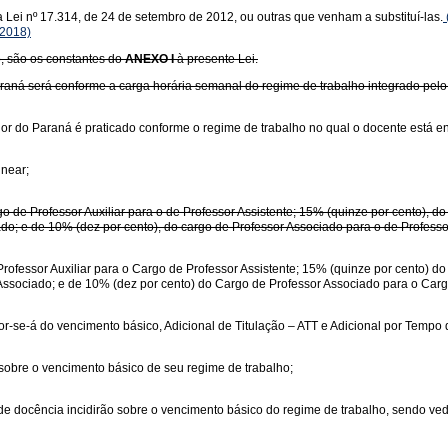
a Lei nº 17.314, de 24 de setembro de 2012, ou outras que venham a substituí-las.
/2018)
o, são os constantes do
ANEXO I
à presente Lei.
raná será conforme a carga horária semanal do regime de trabalho integrado pelo
or do Paraná é praticado conforme o regime de trabalho no qual o docente está e
linear;
rgo de Professor Auxiliar para o de Professor Assistente; 15% (quinze por cento), d
ado; e de 10% (dez por cento), do cargo de Professor Associado para o de Professor
rofessor Auxiliar para o Cargo de Professor Assistente; 15% (quinze por cento) d
Associado; e de 10% (dez por cento) do Cargo de Professor Associado para o Cargo
r-se-á do vencimento básico, Adicional de Titulação – ATT e Adicional por Tempo 
sobre o vencimento básico de seu regime de trabalho;
de de docência incidirão sobre o vencimento básico do regime de trabalho, sendo v