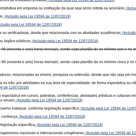
elhos de entidades privadas;
(Incluído pela Lei 19594 de 12/07/2018)
trativa em empresa ou instituição da qual seja sócio cotista ou acionário;
(Inclu
do:
(Incluído pela Lei 19594 de 12/07/2018)
cluído pela Lei 19594 de 12/07/2018)
s ou verificadoras, desde que relacionada com as atividades acadêmicas;
(Incluíd
ou órgãos públicos;
(Incluído pela Lei 19594 de 12/07/2018)
e 96 (noventa e seis) horas mensais, sendo cada plantão de no mínimo seis e no m
e 96 (noventa e seis) horas mensais, sendo cada plantão de no mínimo cinco e no
cadoras, relacionadas ao ensino, pesquisa ou extensão, desde que não seja em inst
ada ou não, por atividades na sua área de especialidade, de forma esporádica ou
94 de 12/07/2018)
ão esporádica em cursos, palestras, conferências, atividades artísticas e cultura
as anuais;
(Incluído pela Lei 19594 de 12/07/2018)
verno estadual, conforme legislação específica;
(Incluído pela Lei 19594 de 12/0
 confiança;
(Incluído pela Lei 19594 de 12/07/2018)
legislação específica;
(Incluído pela Lei 19594 de 12/07/2018)
 organismos nacionais e internacionais congêneres;
(Incluído pela Lei 19594 de 1