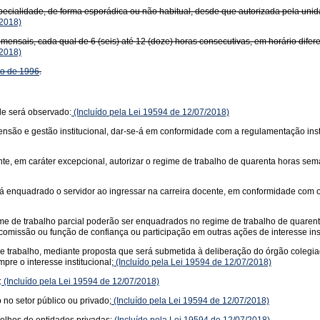
pecialidade, de forma esporádica ou não habitual, desde que autorizada pela unid
2018)
mensais, cada qual de 6 (seis) até 12 (doze) horas consecutivas, em horário difer
2018)
to de 1996
.
de será observado:
(Incluído pela Lei 19594 de 12/07/2018)
xtensão e gestão institucional, dar-se-á em conformidade com a regulamentação inst
e, em caráter excepcional, autorizar o regime de trabalho de quarenta horas sem
á enquadrado o servidor ao ingressar na carreira docente, em conformidade com o es
ime de trabalho parcial poderão ser enquadrados no regime de trabalho de quarent
 comissão ou função de confiança ou participação em outras ações de interesse inst
 de trabalho, mediante proposta que será submetida à deliberação do órgão colegi
re o interesse institucional;
(Incluído pela Lei 19594 de 12/07/2018)
:
(Incluído pela Lei 19594 de 12/07/2018)
 no setor público ou privado;
(Incluído pela Lei 19594 de 12/07/2018)