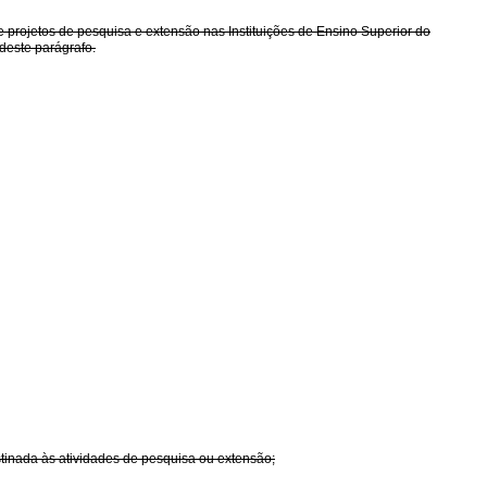
projetos de pesquisa e extensão nas Instituições de Ensino Superior do
 deste parágrafo.
tinada às atividades de pesquisa ou extensão;