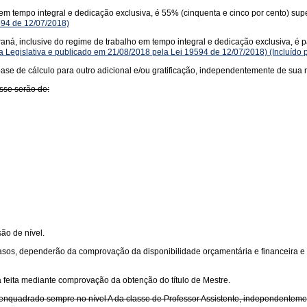
m tempo integral e dedicação exclusiva, é 55% (cinquenta e cinco por cento) sup
594 de 12/07/2018)
ná, inclusive do regime de trabalho em tempo integral e dedicação exclusiva, é par
 Legislativa e publicado em 21/08/2018 pela Lei 19594 de 12/07/2018)
(Incluído 
ase de cálculo para outro adicional e/ou gratificação, independentemente de sua 
asse serão de:
ão de nível.
asos, dependerão da comprovação da disponibilidade orçamentária e financeira e
á feita mediante comprovação da obtenção do título de Mestre.
rá enquadrado sempre no nível A da classe de Professor Assistente, independentem