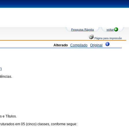
Pesquisa Rápida
voltar
Página para impressão
Alterado
Compilado
Original
2)
dências.
 e Títulos.
truturados em 05 (cinco) classes, conforme segue: