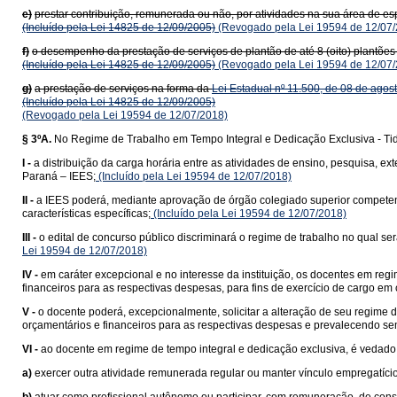
e)
prestar contribuição, remunerada ou não, por atividades na sua área de es
(Incluído pela Lei 14825 de 12/09/2005)
(Revogado pela Lei 19594 de 12/07/
f)
o desempenho da prestação de serviços de plantão de até 8 (oito) plantões 
(Incluído pela Lei 14825 de 12/09/2005)
(Revogado pela Lei 19594 de 12/07/
g)
a prestação de serviços na forma da
Lei Estadual nº 11.500, de 08 de agos
(Incluído pela Lei 14825 de 12/09/2005)
(Revogado pela Lei 19594 de 12/07/2018)
§ 3ºA.
No Regime de Trabalho em Tempo Integral e Dedicação Exclusiva - Ti
I -
a distribuição da carga horária entre as atividades de ensino, pesquisa, e
Paraná – IEES;
(Incluído pela Lei 19594 de 12/07/2018)
II -
a IEES poderá, mediante aprovação de órgão colegiado superior competent
características específicas;
(Incluído pela Lei 19594 de 12/07/2018)
III -
o edital de concurso público discriminará o regime de trabalho no qual ser
Lei 19594 de 12/07/2018)
IV -
em caráter excepcional e no interesse da instituição, os docentes em reg
financeiros para as respectivas despesas, para fins de exercício de cargo em
V -
o docente poderá, excepcionalmente, solicitar a alteração de seu regime
orçamentários e financeiros para as respectivas despesas e prevalecendo semp
VI -
ao docente em regime de tempo integral e dedicação exclusiva, é vedado
a)
exercer outra atividade remunerada regular ou manter vínculo empregatício