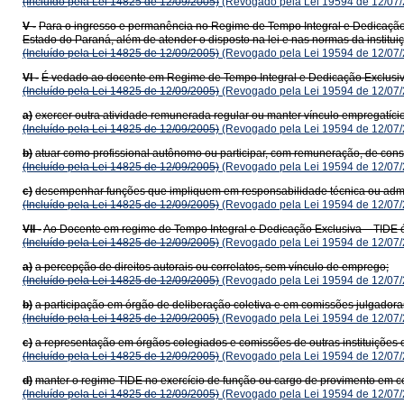
(Incluído pela Lei 14825 de 12/09/2005)
(Revogado pela Lei 19594 de 12/07/
V -
Para o ingresso e permanência no Regime de Tempo Integral e Dedicação E
Estado do Paraná, além de atender o disposto na lei e nas normas da instituiçã
(Incluído pela Lei 14825 de 12/09/2005)
(Revogado pela Lei 19594 de 12/07/
VI -
É vedado ao docente em Regime de Tempo Integral e Dedicação Exclusiva
(Incluído pela Lei 14825 de 12/09/2005)
(Revogado pela Lei 19594 de 12/07/
a)
exercer outra atividade remunerada regular ou manter vínculo empregatício
(Incluído pela Lei 14825 de 12/09/2005)
(Revogado pela Lei 19594 de 12/07/
b)
atuar como profissional autônomo ou participar, com remuneração, de cons
(Incluído pela Lei 14825 de 12/09/2005)
(Revogado pela Lei 19594 de 12/07/
c)
desempenhar funções que impliquem em responsabilidade técnica ou adminis
(Incluído pela Lei 14825 de 12/09/2005)
(Revogado pela Lei 19594 de 12/07/
VII -
Ao Docente em regime de Tempo Integral e Dedicação Exclusiva – TIDE é
(Incluído pela Lei 14825 de 12/09/2005)
(Revogado pela Lei 19594 de 12/07/
a)
a percepção de direitos autorais ou correlatos, sem vínculo de emprego;
(Incluído pela Lei 14825 de 12/09/2005)
(Revogado pela Lei 19594 de 12/07/
b)
a participação em órgão de deliberação coletiva e em comissões julgadora
(Incluído pela Lei 14825 de 12/09/2005)
(Revogado pela Lei 19594 de 12/07/
c)
a representação em órgãos colegiados e comissões de outras instituições 
(Incluído pela Lei 14825 de 12/09/2005)
(Revogado pela Lei 19594 de 12/07/
d)
manter o regime TIDE no exercício de função ou cargo de provimento em co
(Incluído pela Lei 14825 de 12/09/2005)
(Revogado pela Lei 19594 de 12/07/