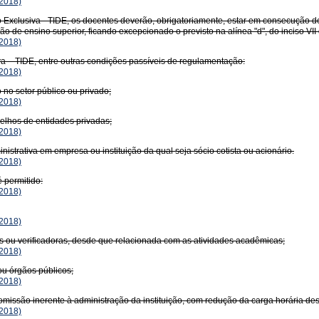
2018)
xclusiva - TIDE, os docentes deverão, obrigatoriamente, estar em consecução de 
o de ensino superior, ficando excepcionado o previsto na alínea "d", do inciso VII
2018)
 – TIDE, entre outras condições passíveis de regulamentação:
2018)
 no setor público ou privado;
2018)
elhos de entidades privadas;
2018)
trativa em empresa ou instituição da qual seja sócio cotista ou acionário.
2018)
 permitido:
2018)
2018)
s ou verificadoras, desde que relacionada com as atividades acadêmicas;
2018)
ou órgãos públicos;
2018)
missão inerente à administração da instituição, com redução da carga horária des
2018)