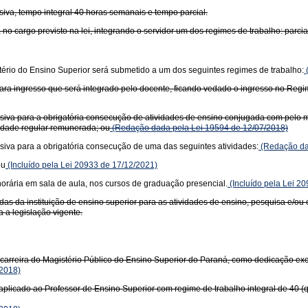
siva, tempo integral 40 horas semanais e tempo parcial.
no cargo previsto na lei, integrando o servidor um dos regimes de trabalho: parci
istério do Ensino Superior será submetido a um dos seguintes regimes de trabalho:
l para ingresso que será integrado pelo docente, ficando vedado o ingresso no Reg
siva para a obrigatória consecução de atividades de ensino conjugada com pelo m
idade regular remunerada; ou
(Redação dada pela Lei 19594 de 12/07/2018)
siva para a obrigatória consecução de uma das seguintes atividades:
(Redação da
ou
(Incluído pela Lei 20933 de 17/12/2021)
orária em sala de aula, nos cursos de graduação presencial.
(Incluído pela Lei 2
as da instituição de ensino superior para as atividades de ensino, pesquisa e/ou
a a legislação vigente.
arreira do Magistério Público do Ensino Superior do Paraná, como dedicação exc
2018)
plicado ao Professor de Ensino Superior com regime de trabalho integral de 40 (