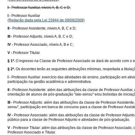
I -
Professar Auxiliar, níveis A, B, C e D;
I -
Professor Auxiliar
(Redação dada pela Lei 15944 de 09/09/2008)
II -
Professor Assistente, níveis A, B, C e D;
III -
Professor Adjunto, níveis A, B, C e D;
IV -
Professor Associado, níveis A, B e C;
V -
Professor Titular.
§ 1º.
O ingresso na Classe de Professor Associado se dará de acordo com o es
§ 2º.
Os docentes terão as seguintes atribuições mínimas, respeitada a titulaç
I -
Professor Auxiliar: exercício das atividades de ensino, participação em at
participação na gestão acadêmica e administrativa.
II -
Professor Assistente: além das atribuições da classe de Professor Auxiliar
orientação de alunos de pós-graduação "
lato-sensu
" e/ou bolsistas de inicia
III -
Professor Adjunto: além das atribuições da classe de Professor Assistent
sensu
", participação em banca de concurso para a classe de Professor Assist
IV -
Professor Associado: além das atribuições da classe de Professor Adjun
público para a classe de Professor Adjunto e atividades de pós-graduação.
V -
Professor Titular: além das atribuições da classe de Professor Associa
Professor Associado e Titular.