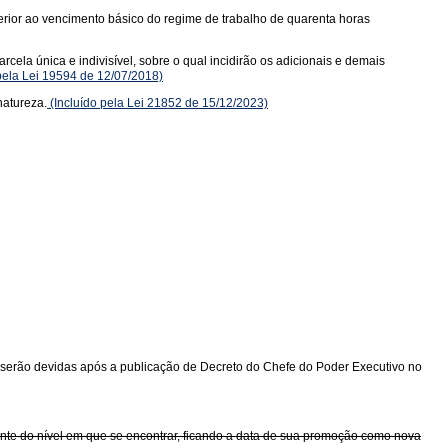
erior ao vencimento básico do regime de trabalho de quarenta horas
cela única e indivisível, sobre o qual incidirão os adicionais e demais
pela Lei 19594 de 12/07/2018)
natureza.
(Incluído pela Lei 21852 de 15/12/2023)
 serão devidas após a publicação de Decreto do Chefe do Poder Executivo no
ente do nível em que se encontrar, ficando a data de sua promoção como nova