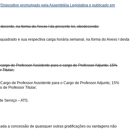
(Dispositivo promulgado pela Assembléia Legislativa e publicado em
 docente, na forma do Anexo I da presente lei, obedecendo:
nquadrado e sua respectiva carga horária semanal, na forma do Anexo I desta
o cargo de Professor Assistente para o cargo de Professor Adjunto; 15%
 Titular;
o Cargo de Professor Assistente para o Cargo de Professor Adjunto; 15%
 de Professor Titular;
de Serviço – ATS;
edada a concessão de quaisquer outras gratificações ou vantagens não