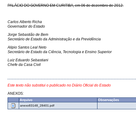
PALÁCIO DO GOVERNO EM CURITIBA, em 06 de dezembro de 2012.
Carlos Alberto Richa
Governador do Estado
Jorge Sebastião de Bem
Secretário de Estado da Administração e da Previdência
Alipio Santos Leal Neto
Secretário de Estado da Ciência, Tecnologia e Ensino Superior
Luiz Eduardo Sebastiani
Chefe da Casa Civil
Este texto não substitui o publicado no Diário Oficial do Estado
ANEXOS:
Arquivo
Observações
anexo83148_28401.pdf