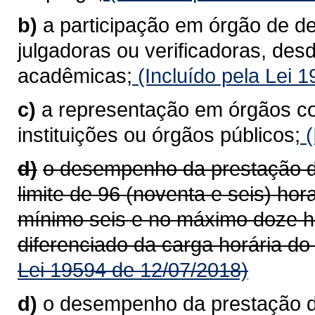
b)
a participação em órgão de d
julgadoras ou verificadoras, des
acadêmicas;
(Incluído pela Lei 
c)
a representação em órgãos co
instituições ou órgãos públicos;
(
d)
o desempenho da prestação de
limite de 96 (noventa e seis) ho
mínimo seis e no máximo doze h
diferenciado da carga horária do
Lei 19594 de 12/07/2018)
d)
o desempenho da prestação de