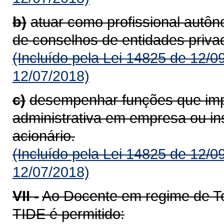
b)
atuar como profissional autô
de conselhos de entidades priva
(Incluído pela Lei 14825 de 12/0
12/07/2018)
c)
desempenhar funções que imp
administrativa em empresa ou inst
acionário.
(Incluído pela Lei 14825 de 12/0
12/07/2018)
VII -
Ao Docente em regime de Te
TIDE é permitido: