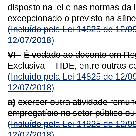
disposto na lei e nas normas da i
excepcionado o previsto na alínea
(Incluído pela Lei 14825 de 12/0
12/07/2018)
VI -
É vedado ao docente em Reg
Exclusiva – TIDE, entre outras 
(Incluído pela Lei 14825 de 12/0
12/07/2018)
a)
exercer outra atividade remun
empregatício no setor público ou
(Incluído pela Lei 14825 de 12/0
12/07/2018)