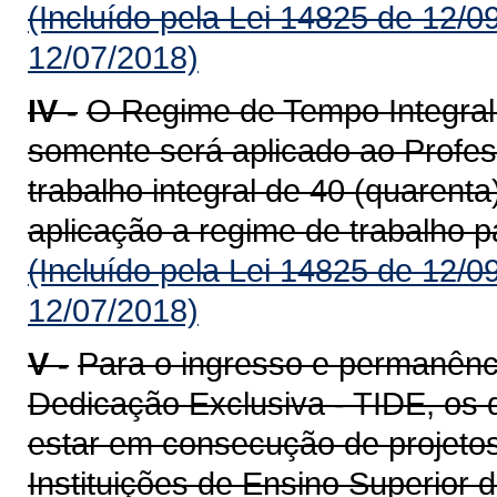
(Incluído pela Lei 14825 de 12/0
12/07/2018)
IV -
O Regime de Tempo Integral
somente será aplicado ao Profe
trabalho integral de 40 (quarent
aplicação a regime de trabalho pa
(Incluído pela Lei 14825 de 12/0
12/07/2018)
V -
Para o ingresso e permanênc
Dedicação Exclusiva - TIDE, os 
estar em consecução de projeto
Instituições de Ensino Superior 