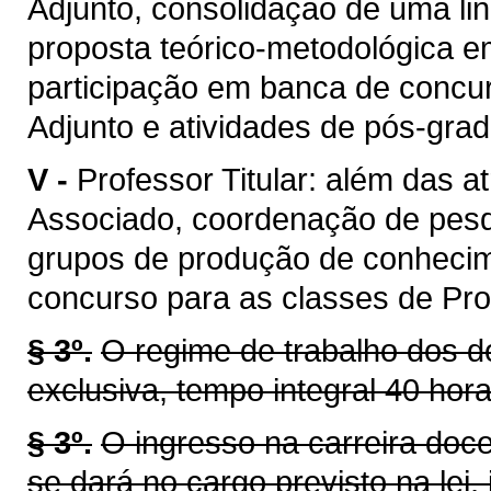
Adjunto, consolidação de uma li
proposta teórico-metodológica 
participação em banca de concur
Adjunto e atividades de pós-gra
V -
Professor Titular: além das a
Associado, coordenação de pes
grupos de produção de conhecim
concurso para as classes de Prof
§ 3º.
O regime de trabalho dos d
exclusiva, tempo integral 40 hor
§ 3º.
O ingresso na carreira doc
se dará no cargo previsto na lei