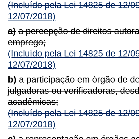
(Incluído pela Lei 14825 de 12/0
12/07/2018)
a)
a percepção de direitos autora
emprego;
(Incluído pela Lei 14825 de 12/0
12/07/2018)
b)
a participação em órgão de d
julgadoras ou verificadoras, des
acadêmicas;
(Incluído pela Lei 14825 de 12/0
12/07/2018)
c)
a representação em órgãos co