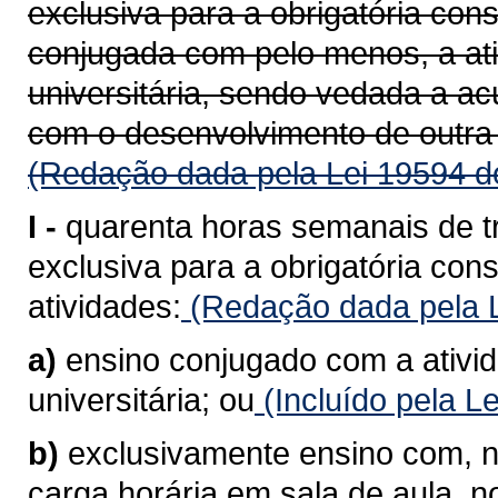
exclusiva para a obrigatória con
conjugada com pelo menos, a at
universitária, sendo vedada a a
com o desenvolvimento de outra 
(Redação dada pela Lei 19594 d
I -
quarenta horas semanais de t
exclusiva para a obrigatória co
atividades:
(Redação dada pela L
a)
ensino conjugado com a ativi
universitária; ou
(Incluído pela L
b)
exclusivamente ensino com, n
carga horária em sala de aula, 