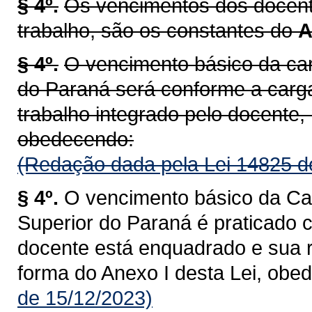
§ 4º.
Os vencimentos dos docente
trabalho, são os constantes do
A
§ 4º.
O vencimento básico da car
do Paraná será conforme a carg
trabalho integrado pelo docente, 
obedecendo:
(Redação dada pela Lei 14825 d
§ 4º.
O vencimento básico da Car
Superior do Paraná é praticado 
docente está enquadrado e sua r
forma do Anexo I desta Lei, obe
de 15/12/2023)