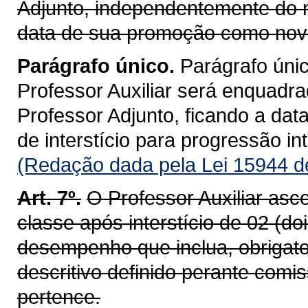
Adjunto, independentemente do n
data de sua promoção como nova
Parágrafo único.
Parágrafo únic
Professor Auxiliar será enquadr
Professor Adjunto, ficando a dat
de interstício para progressão int
(Redação dada pela Lei 15944 d
Art. 7º.
O Professor Auxiliar asc
classe após interstício de 02 (d
desempenho que inclua, obrigat
descritivo definido perante com
pertence.