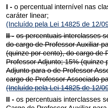
I -
o percentual internível nas cl
caráter linear;
(Incluído pela Lei 14825 de 12/0
II -
os percentuais interclasses s
do cargo de Professor Auxiliar p
(quinze por cento), do cargo de 
Professor Adjunto; 15% (quinze p
Adjunto para o de Professor Ass
cargo de Professor Associado par
(Incluído pela Lei 14825 de 12/0
II -
os percentuais interclasses 
Cargo de Professor Auxiliar par