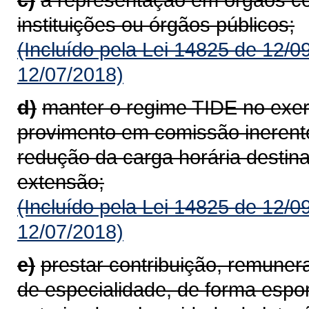
instituições ou órgãos públicos;
(Incluído pela Lei 14825 de 12/0
12/07/2018)
d)
manter o regime TIDE no exer
provimento em comissão inerente
redução da carga horária destin
extensão;
(Incluído pela Lei 14825 de 12/0
12/07/2018)
e)
prestar contribuição, remuner
de especialidade, de forma espo