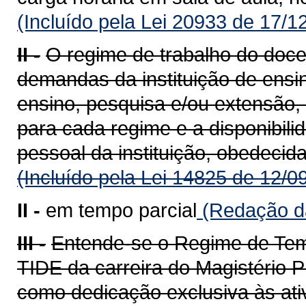
(Incluído pela Lei 20933 de 17/1
II -
O regime de trabalho do doce
demandas da instituição de ensin
ensino, pesquisa e/ou extensão,
para cada regime e a disponibili
pessoal da instituição, obedecida
(Incluído pela Lei 14825 de 12/0
II -
em tempo parcial
(Redação da
III -
Entende-se o Regime de Temp
TIDE da carreira do Magistério P
como dedicação exclusiva às ati