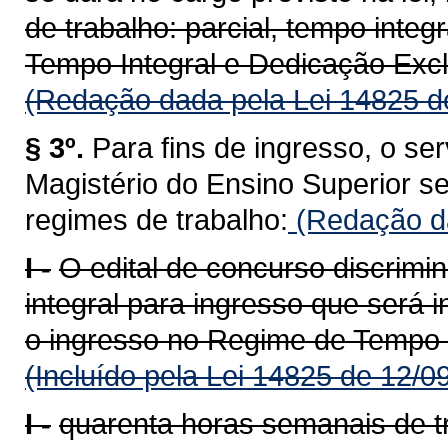
de trabalho: parcial, tempo inte
Tempo Integral e Dedicação Excl
(Redação dada pela Lei 14825 d
§ 3º.
Para fins de ingresso, o ser
Magistério do Ensino Superior s
regimes de trabalho:
(Redação da
I -
O edital de concurso discrimin
integral para ingresso que será 
o ingresso no Regime de Tempo I
(Incluído pela Lei 14825 de 12/0
I -
quarenta horas semanais de t