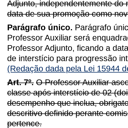
Adjunto, independentemente do n
data de sua promoção como nova
Parágrafo único.
Parágrafo únic
Professor Auxiliar será enquadr
Professor Adjunto, ficando a dat
de interstício para progressão int
(Redação dada pela Lei 15944 d
Art. 7º.
O Professor Auxiliar asc
classe após interstício de 02 (d
desempenho que inclua, obrigat
descritivo definido perante com
pertence.