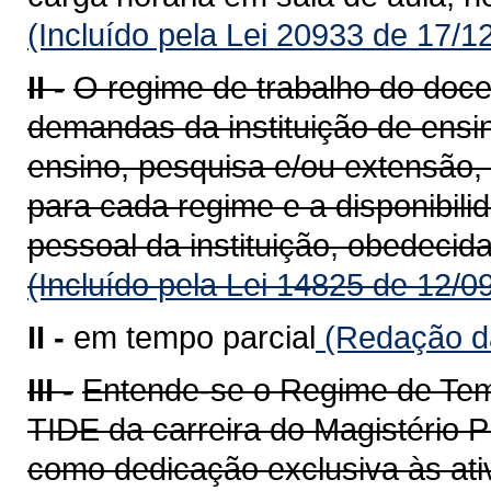
(Incluído pela Lei 20933 de 17/1
II -
O regime de trabalho do doce
demandas da instituição de ensin
ensino, pesquisa e/ou extensão,
para cada regime e a disponibili
pessoal da instituição, obedecida
(Incluído pela Lei 14825 de 12/0
II -
em tempo parcial
(Redação da
III -
Entende-se o Regime de Temp
TIDE da carreira do Magistério P
como dedicação exclusiva às ati