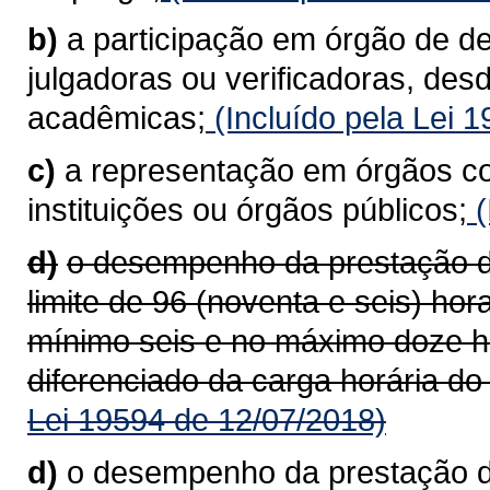
b)
a participação em órgão de d
julgadoras ou verificadoras, des
acadêmicas;
(Incluído pela Lei 
c)
a representação em órgãos co
instituições ou órgãos públicos;
(
d)
o desempenho da prestação de
limite de 96 (noventa e seis) ho
mínimo seis e no máximo doze h
diferenciado da carga horária do
Lei 19594 de 12/07/2018)
d)
o desempenho da prestação de