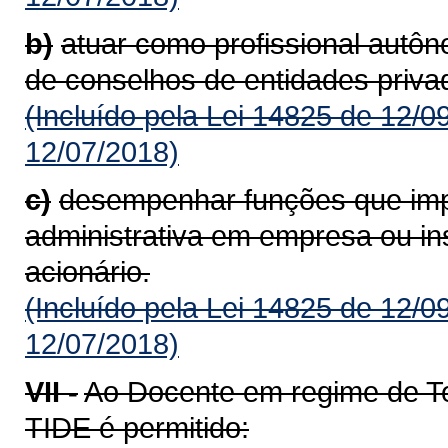
b)
atuar como profissional autô
de conselhos de entidades priva
(Incluído pela Lei 14825 de 12/0
12/07/2018)
c)
desempenhar funções que imp
administrativa em empresa ou inst
acionário.
(Incluído pela Lei 14825 de 12/0
12/07/2018)
VII -
Ao Docente em regime de Te
TIDE é permitido: