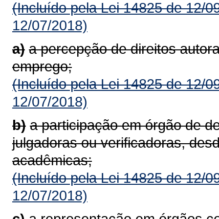
(Incluído pela Lei 14825 de 12/0
12/07/2018)
a)
a percepção de direitos autora
emprego;
(Incluído pela Lei 14825 de 12/0
12/07/2018)
b)
a participação em órgão de d
julgadoras ou verificadoras, des
acadêmicas;
(Incluído pela Lei 14825 de 12/0
12/07/2018)
c)
a representação em órgãos co