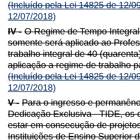
(Incluído pela Lei 14825 de 12/0
12/07/2018)
IV -
O Regime de Tempo Integral
somente será aplicado ao Profe
trabalho integral de 40 (quarent
aplicação a regime de trabalho pa
(Incluído pela Lei 14825 de 12/0
12/07/2018)
V -
Para o ingresso e permanênc
Dedicação Exclusiva - TIDE, os 
estar em consecução de projeto
Instituições de Ensino Superior 