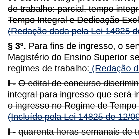
de trabalho: parcial, tempo inte
Tempo Integral e Dedicação Excl
(Redação dada pela Lei 14825 d
§ 3º.
Para fins de ingresso, o ser
Magistério do Ensino Superior s
regimes de trabalho:
(Redação da
I -
O edital de concurso discrimin
integral para ingresso que será 
o ingresso no Regime de Tempo I
(Incluído pela Lei 14825 de 12/0
I -
quarenta horas semanais de t