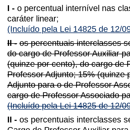
I -
o percentual internível nas cl
caráter linear;
(Incluído pela Lei 14825 de 12/0
II -
os percentuais interclasses s
do cargo de Professor Auxiliar p
(quinze por cento), do cargo de 
Professor Adjunto; 15% (quinze p
Adjunto para o de Professor Ass
cargo de Professor Associado par
(Incluído pela Lei 14825 de 12/0
II -
os percentuais interclasses 
Cargo de Professor Auxiliar par