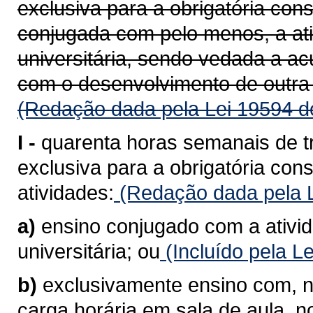
exclusiva para a obrigatória con
conjugada com pelo menos, a at
universitária, sendo vedada a a
com o desenvolvimento de outra 
(Redação dada pela Lei 19594 d
I -
quarenta horas semanais de t
exclusiva para a obrigatória co
atividades:
(Redação dada pela L
a)
ensino conjugado com a ativi
universitária; ou
(Incluído pela L
b)
exclusivamente ensino com, n
carga horária em sala de aula, 