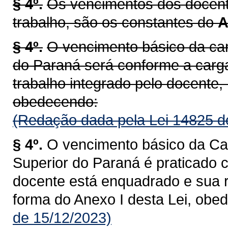
§ 4º.
Os vencimentos dos docente
trabalho, são os constantes do
A
§ 4º.
O vencimento básico da car
do Paraná será conforme a carg
trabalho integrado pelo docente, 
obedecendo:
(Redação dada pela Lei 14825 d
§ 4º.
O vencimento básico da Car
Superior do Paraná é praticado 
docente está enquadrado e sua r
forma do Anexo I desta Lei, obe
de 15/12/2023)