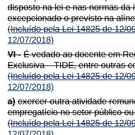
disposto na lei e nas normas da i
excepcionado o previsto na alínea
(Incluído pela Lei 14825 de 12/0
12/07/2018)
VI -
É vedado ao docente em Reg
Exclusiva – TIDE, entre outras 
(Incluído pela Lei 14825 de 12/0
12/07/2018)
a)
exercer outra atividade remun
empregatício no setor público ou
(Incluído pela Lei 14825 de 12/0
12/07/2018)