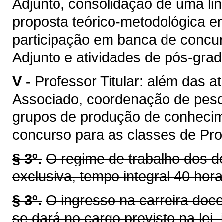
Adjunto, consolidação de uma li
proposta teórico-metodológica 
participação em banca de concur
Adjunto e atividades de pós-gra
V -
Professor Titular: além das a
Associado, coordenação de pes
grupos de produção de conhecim
concurso para as classes de Prof
§ 3º.
O regime de trabalho dos d
exclusiva, tempo integral 40 hor
§ 3º.
O ingresso na carreira doc
se dará no cargo previsto na lei