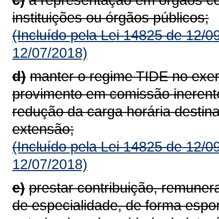
instituições ou órgãos públicos;
(Incluído pela Lei 14825 de 12/0
12/07/2018)
d)
manter o regime TIDE no exer
provimento em comissão inerente
redução da carga horária destin
extensão;
(Incluído pela Lei 14825 de 12/0
12/07/2018)
e)
prestar contribuição, remuner
de especialidade, de forma espo