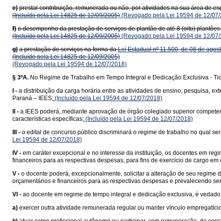
e)
prestar contribuição, remunerada ou não, por atividades na sua área de es
(Incluído pela Lei 14825 de 12/09/2005)
(Revogado pela Lei 19594 de 12/07/
f)
o desempenho da prestação de serviços de plantão de até 8 (oito) plantões 
(Incluído pela Lei 14825 de 12/09/2005)
(Revogado pela Lei 19594 de 12/07/
g)
a prestação de serviços na forma da
Lei Estadual nº 11.500, de 08 de agos
(Incluído pela Lei 14825 de 12/09/2005)
(Revogado pela Lei 19594 de 12/07/2018)
§ 3ºA.
No Regime de Trabalho em Tempo Integral e Dedicação Exclusiva - Ti
I -
a distribuição da carga horária entre as atividades de ensino, pesquisa, e
Paraná – IEES;
(Incluído pela Lei 19594 de 12/07/2018)
II -
a IEES poderá, mediante aprovação de órgão colegiado superior competent
características específicas;
(Incluído pela Lei 19594 de 12/07/2018)
III -
o edital de concurso público discriminará o regime de trabalho no qual ser
Lei 19594 de 12/07/2018)
IV -
em caráter excepcional e no interesse da instituição, os docentes em reg
financeiros para as respectivas despesas, para fins de exercício de cargo em
V -
o docente poderá, excepcionalmente, solicitar a alteração de seu regime
orçamentários e financeiros para as respectivas despesas e prevalecendo semp
VI -
ao docente em regime de tempo integral e dedicação exclusiva, é vedado
a)
exercer outra atividade remunerada regular ou manter vínculo empregatício