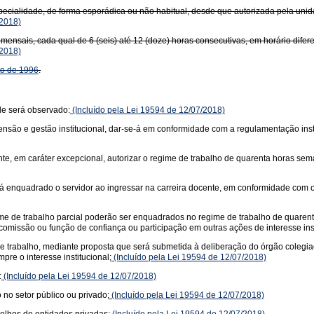
pecialidade, de forma esporádica ou não habitual, desde que autorizada pela unid
2018)
mensais, cada qual de 6 (seis) até 12 (doze) horas consecutivas, em horário difer
2018)
to de 1996
.
de será observado:
(Incluído pela Lei 19594 de 12/07/2018)
xtensão e gestão institucional, dar-se-á em conformidade com a regulamentação inst
e, em caráter excepcional, autorizar o regime de trabalho de quarenta horas sem
á enquadrado o servidor ao ingressar na carreira docente, em conformidade com o es
ime de trabalho parcial poderão ser enquadrados no regime de trabalho de quarent
 comissão ou função de confiança ou participação em outras ações de interesse inst
 de trabalho, mediante proposta que será submetida à deliberação do órgão colegi
re o interesse institucional;
(Incluído pela Lei 19594 de 12/07/2018)
:
(Incluído pela Lei 19594 de 12/07/2018)
 no setor público ou privado;
(Incluído pela Lei 19594 de 12/07/2018)