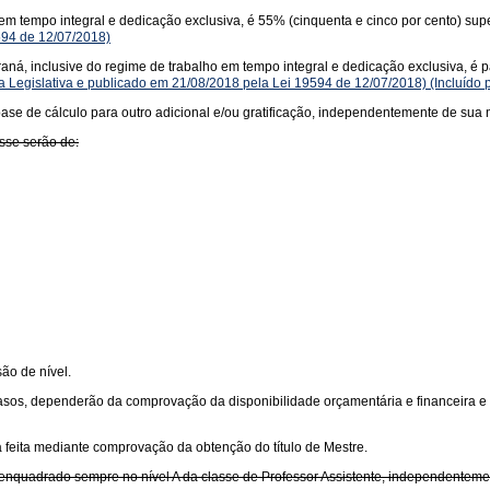
m tempo integral e dedicação exclusiva, é 55% (cinquenta e cinco por cento) sup
594 de 12/07/2018)
ná, inclusive do regime de trabalho em tempo integral e dedicação exclusiva, é par
 Legislativa e publicado em 21/08/2018 pela Lei 19594 de 12/07/2018)
(Incluído 
ase de cálculo para outro adicional e/ou gratificação, independentemente de sua 
asse serão de:
ão de nível.
asos, dependerão da comprovação da disponibilidade orçamentária e financeira e
á feita mediante comprovação da obtenção do título de Mestre.
rá enquadrado sempre no nível A da classe de Professor Assistente, independentem