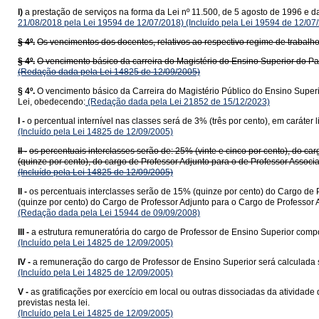
l)
a prestação de serviços na forma da Lei nº 11.500, de 5 agosto de 1996 e d
21/08/2018 pela Lei 19594 de 12/07/2018)
(Incluído pela Lei 19594 de 12/07
§ 4º.
Os vencimentos dos docentes, relativos ao respectivo regime de trabalh
§ 4º.
O vencimento básico da carreira do Magistério do Ensino Superior do Pa
(Redação dada pela Lei 14825 de 12/09/2005)
§ 4º.
O vencimento básico da Carreira do Magistério Público do Ensino Superi
Lei, obedecendo:
(Redação dada pela Lei 21852 de 15/12/2023)
I -
o percentual internível nas classes será de 3% (três por cento), em caráter 
(Incluído pela Lei 14825 de 12/09/2005)
II -
os percentuais interclasses serão de: 25% (vinte e cinco por cento), do ca
(quinze por cento), do cargo de Professor Adjunto para o de Professor Associ
(Incluído pela Lei 14825 de 12/09/2005)
II -
os percentuais interclasses serão de 15% (quinze por cento) do Cargo de P
(quinze por cento) do Cargo de Professor Adjunto para o Cargo de Professor 
(Redação dada pela Lei 15944 de 09/09/2008)
III -
a estrutura remuneratória do cargo de Professor de Ensino Superior compo
(Incluído pela Lei 14825 de 12/09/2005)
IV -
a remuneração do cargo de Professor de Ensino Superior será calculada 
(Incluído pela Lei 14825 de 12/09/2005)
V -
as gratificações por exercício em local ou outras dissociadas da ativida
previstas nesta lei.
(Incluído pela Lei 14825 de 12/09/2005)