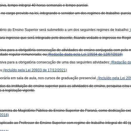
siva, tempo integral 40 horas semanais e tempo parcial.
no cargo previsto na lei, integrando o servidor um dos regimes de trabalho: parci
istério do Ensino Superior será submetido a um dos seguintes regimes de trabalho:
l para ingresso que será integrado pelo docente, ficando vedado o ingresso no Reg
siva para a obrigatória consecução de atividades de ensino conjugada com pelo m
idade regular remunerada; ou
(Redação dada pela Lei 19594 de 12/07/2018)
siva para a obrigatória consecução de uma das seguintes atividades:
(Redação da
ou
(Incluído pela Lei 20933 de 17/12/2021)
orária em sala de aula, nos cursos de graduação presencial.
(Incluído pela Lei 2
as da instituição de ensino superior para as atividades de ensino, pesquisa e/ou
a a legislação vigente.
arreira do Magistério Público do Ensino Superior do Paraná, como dedicação exc
2018)
plicado ao Professor de Ensino Superior com regime de trabalho integral de 40 (