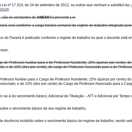
a Lei nº 17.314, de 24 de setembro de 2012, ou outras que venham a substituí-las.
/2018)
o, são os constantes do
ANEXO I
à presente Lei.
raná será conforme a carga horária semanal do regime de trabalho integrado pelo
or do Paraná é praticado conforme o regime de trabalho no qual o docente está e
linear;
rgo de Professor Auxiliar para o de Professor Assistente; 15% (quinze por cento), d
ado; e de 10% (dez por cento), do cargo de Professor Associado para o de Professor
rofessor Auxiliar para o Cargo de Professor Assistente; 15% (quinze por cento) d
Associado; e de 10% (dez por cento) do Cargo de Professor Associado para o Cargo
r-se-á do vencimento básico, Adicional de Titulação – ATT e Adicional por Tempo 
sobre o vencimento básico de seu regime de trabalho;
de de docência incidirão sobre o vencimento básico do regime de trabalho, sendo v