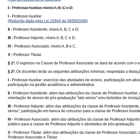
I -
Professar Auxiliar, níveis A, B, C e D;
I -
Professor Auxiliar
(Redação dada pela Lei 15944 de 09/09/2008)
II -
Professor Assistente, níveis A, B, C e D;
III -
Professor Adjunto, níveis A, B, C e D;
IV -
Professor Associado, níveis A, B e C;
V -
Professor Titular.
§ 1º.
O ingresso na Classe de Professor Associado se dará de acordo com o es
§ 2º.
Os docentes terão as seguintes atribuições mínimas, respeitada a titulaç
I -
Professor Auxiliar: exercício das atividades de ensino, participação em at
participação na gestão acadêmica e administrativa.
II -
Professor Assistente: além das atribuições da classe de Professor Auxiliar
orientação de alunos de pós-graduação "
lato-sensu
" e/ou bolsistas de inicia
III -
Professor Adjunto: além das atribuições da classe de Professor Assistent
sensu
", participação em banca de concurso para a classe de Professor Assist
IV -
Professor Associado: além das atribuições da classe de Professor Adjun
público para a classe de Professor Adjunto e atividades de pós-graduação.
V -
Professor Titular: além das atribuições da classe de Professor Associa
Professor Associado e Titular.