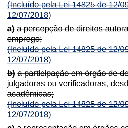
(Incluído pela Lei 14825 de 12/0
12/07/2018)
a)
a percepção de direitos autora
emprego;
(Incluído pela Lei 14825 de 12/0
12/07/2018)
b)
a participação em órgão de d
julgadoras ou verificadoras, des
acadêmicas;
(Incluído pela Lei 14825 de 12/0
12/07/2018)
c)
a representação em órgãos co