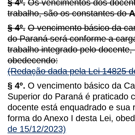
§ 4º.
Os vencimentos dos docente
trabalho, são os constantes do
A
§ 4º.
O vencimento básico da car
do Paraná será conforme a carg
trabalho integrado pelo docente, 
obedecendo:
(Redação dada pela Lei 14825 d
§ 4º.
O vencimento básico da Car
Superior do Paraná é praticado 
docente está enquadrado e sua r
forma do Anexo I desta Lei, obe
de 15/12/2023)