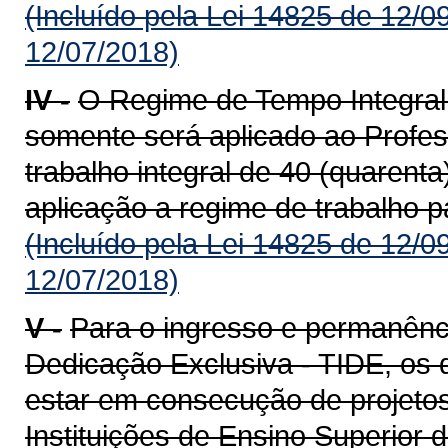
(Incluído pela Lei 14825 de 12/0
12/07/2018)
IV -
O Regime de Tempo Integral
somente será aplicado ao Profe
trabalho integral de 40 (quarent
aplicação a regime de trabalho pa
(Incluído pela Lei 14825 de 12/0
12/07/2018)
V -
Para o ingresso e permanênc
Dedicação Exclusiva - TIDE, os 
estar em consecução de projeto
Instituições de Ensino Superior 