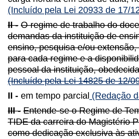
(Incluído pela Lei 20933 de 17/1
II -
O regime de trabalho do doce
demandas da instituição de ensin
ensino, pesquisa e/ou extensão,
para cada regime e a disponibili
pessoal da instituição, obedecida
(Incluído pela Lei 14825 de 12/0
II -
em tempo parcial
(Redação da
III -
Entende-se o Regime de Temp
TIDE da carreira do Magistério P
como dedicação exclusiva às ati