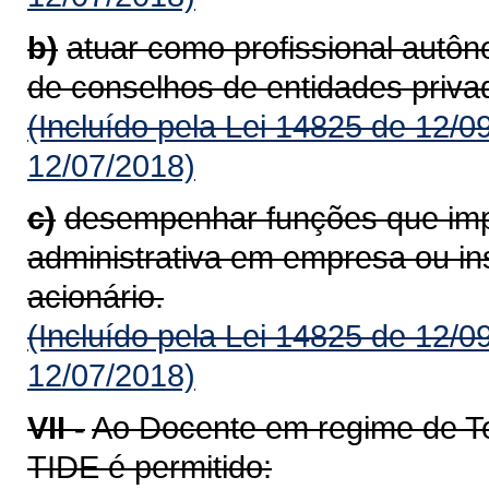
b)
atuar como profissional autô
de conselhos de entidades priva
(Incluído pela Lei 14825 de 12/0
12/07/2018)
c)
desempenhar funções que imp
administrativa em empresa ou inst
acionário.
(Incluído pela Lei 14825 de 12/0
12/07/2018)
VII -
Ao Docente em regime de Te
TIDE é permitido: