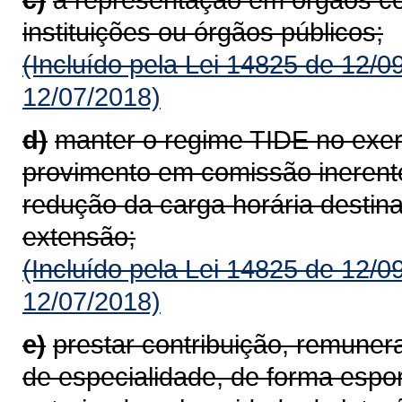
instituições ou órgãos públicos;
(Incluído pela Lei 14825 de 12/0
12/07/2018)
d)
manter o regime TIDE no exer
provimento em comissão inerente
redução da carga horária destin
extensão;
(Incluído pela Lei 14825 de 12/0
12/07/2018)
e)
prestar contribuição, remuner
de especialidade, de forma espo