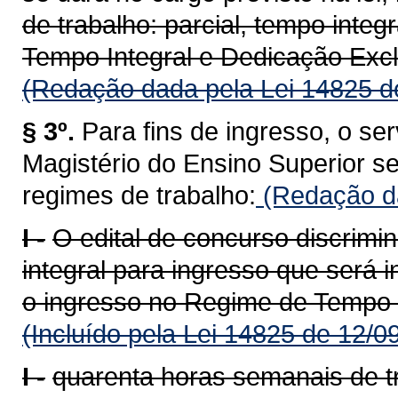
de trabalho: parcial, tempo inte
Tempo Integral e Dedicação Excl
(Redação dada pela Lei 14825 d
§ 3º.
Para fins de ingresso, o ser
Magistério do Ensino Superior s
regimes de trabalho:
(Redação da
I -
O edital de concurso discrimin
integral para ingresso que será 
o ingresso no Regime de Tempo I
(Incluído pela Lei 14825 de 12/0
I -
quarenta horas semanais de t