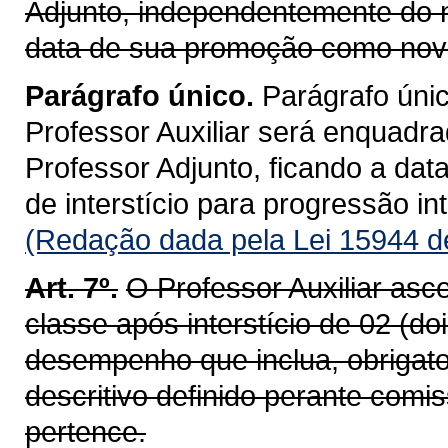
Adjunto, independentemente do n
data de sua promoção como nova
Parágrafo único.
Parágrafo únic
Professor Auxiliar será enquadr
Professor Adjunto, ficando a dat
de interstício para progressão int
(Redação dada pela Lei 15944 d
Art. 7º.
O Professor Auxiliar asc
classe após interstício de 02 (d
desempenho que inclua, obrigat
descritivo definido perante com
pertence.