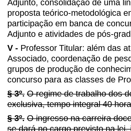
Adjunto, consolidação de uma li
proposta teórico-metodológica 
participação em banca de concur
Adjunto e atividades de pós-gra
V -
Professor Titular: além das a
Associado, coordenação de pes
grupos de produção de conhecim
concurso para as classes de Prof
§ 3º.
O regime de trabalho dos d
exclusiva, tempo integral 40 hor
§ 3º.
O ingresso na carreira doc
se dará no cargo previsto na lei