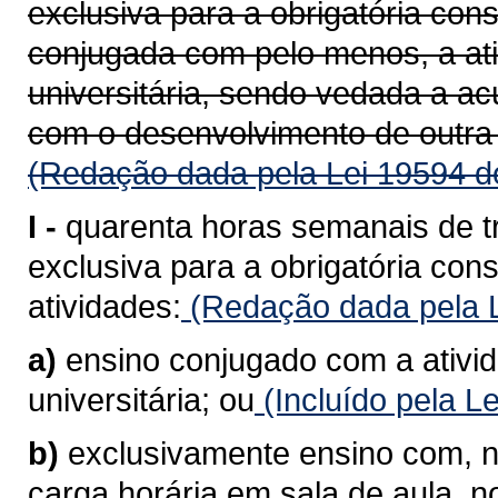
exclusiva para a obrigatória con
conjugada com pelo menos, a at
universitária, sendo vedada a a
com o desenvolvimento de outra 
(Redação dada pela Lei 19594 d
I -
quarenta horas semanais de t
exclusiva para a obrigatória co
atividades:
(Redação dada pela L
a)
ensino conjugado com a ativi
universitária; ou
(Incluído pela L
b)
exclusivamente ensino com, n
carga horária em sala de aula, 