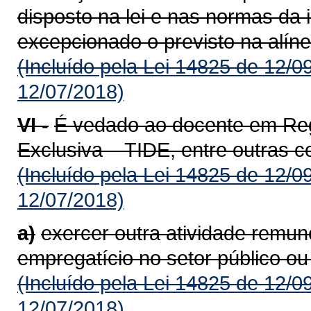
disposto na lei e nas normas da i
excepcionado o previsto na alínea
(Incluído pela Lei 14825 de 12/0
12/07/2018)
VI -
É vedado ao docente em Reg
Exclusiva – TIDE, entre outras 
(Incluído pela Lei 14825 de 12/0
12/07/2018)
a)
exercer outra atividade remun
empregatício no setor público ou
(Incluído pela Lei 14825 de 12/0
12/07/2018)