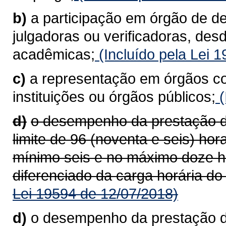
b)
a participação em órgão de d
julgadoras ou verificadoras, des
acadêmicas;
(Incluído pela Lei 
c)
a representação em órgãos co
instituições ou órgãos públicos;
(
d)
o desempenho da prestação de
limite de 96 (noventa e seis) ho
mínimo seis e no máximo doze h
diferenciado da carga horária do
Lei 19594 de 12/07/2018)
d)
o desempenho da prestação de