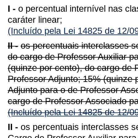
I -
o percentual internível nas cl
caráter linear;
(Incluído pela Lei 14825 de 12/0
II -
os percentuais interclasses s
do cargo de Professor Auxiliar p
(quinze por cento), do cargo de 
Professor Adjunto; 15% (quinze p
Adjunto para o de Professor Ass
cargo de Professor Associado par
(Incluído pela Lei 14825 de 12/0
II -
os percentuais interclasses 
Cargo de Professor Auxiliar par