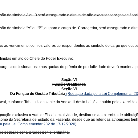
o de símbolo A ou B será assegurado o direito de não executar serviços de fiscal
o de símbolo “A” ou “B”, ou para o cargo de Corregedor, será assegurado o direit
jus ao vencimento, com os valores correspondentes ao símbolo do cargo que ocupam
finidas em ato do Chefe do Poder Executivo.
 cargos comissionados e nas quotas do prêmio de produtividade deverá manter a pr
Seção VI
Função Gratificada
Seção VI
 de Gestão Tributária
(Redação dada pela Lei Complementar 23
scal, conforme Tabela I constante do Anexo III desta Lei, é atribuída pelo exercíc
ação exclusiva a Auditor Fiscal em atividade, destina-se ao exercício de atribui
como da Secretaria de Estado da Fazenda, desde que as referidas atribuições ten
 pela Lei Complementar 232 de 17/12/2020)
go poderão ser alterados por lei ordinária.