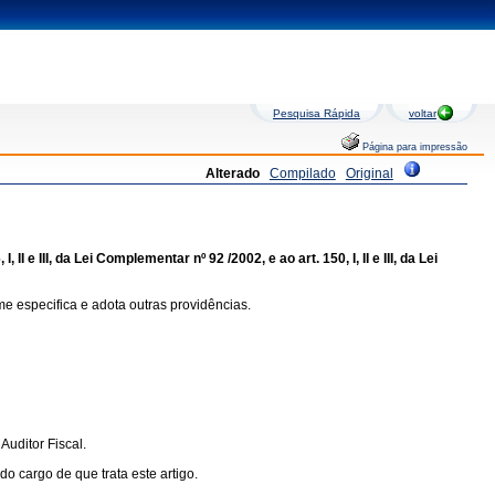
Pesquisa Rápida
voltar
Página para impressão
Alterado
Compilado
Original
 e III, da Lei Complementar nº 92 /2002, e ao art. 150, I, II e III, da Lei
e especifica e adota outras providências.
uditor Fiscal.
 cargo de que trata este artigo.