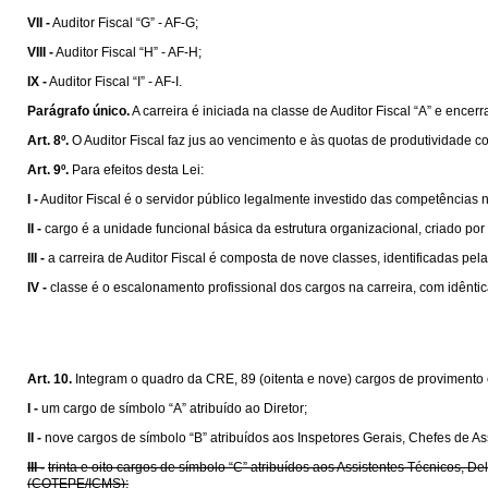
VII -
Auditor Fiscal “G” - AF-G;
VIII -
Auditor Fiscal “H” - AF-H;
IX -
Auditor Fiscal “I” - AF-I.
Parágrafo único.
A carreira é iniciada na classe de Auditor Fiscal “A” e encerr
Art. 8º.
O Auditor Fiscal faz jus ao vencimento e às quotas de produtividade c
Art. 9º.
Para efeitos desta Lei:
I -
Auditor Fiscal é o servidor público legalmente investido das competências 
II -
cargo é a unidade funcional básica da estrutura organizacional, criado por
III -
a carreira de Auditor Fiscal é composta de nove classes, identificadas pela
IV -
classe é o escalonamento profissional dos cargos na carreira, com idênti
Art. 10.
Integram o quadro da CRE, 89 (oitenta e nove) cargos de provimento 
I -
um cargo de símbolo “A” atribuído ao Diretor;
II -
nove cargos de símbolo “B” atribuídos aos Inspetores Gerais, Chefes de As
III -
trinta e oito cargos de símbolo “C” atribuídos aos Assistentes Técnico
(COTEPE/ICMS);