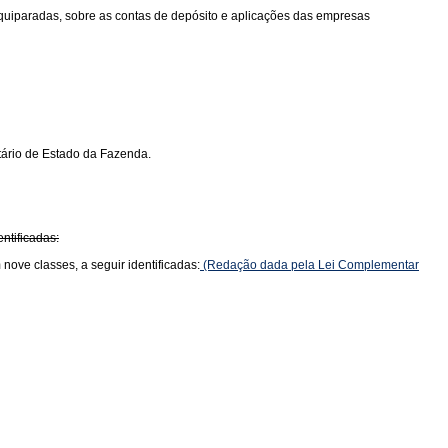
 equiparadas, sobre as contas de depósito e aplicações das empresas
tário de Estado da Fazenda.
ntificadas:
nove classes, a seguir identificadas:
(Redação dada pela Lei Complementar