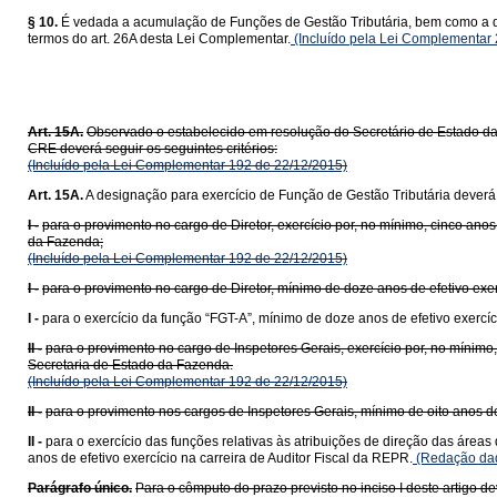
§ 10.
É vedada a acumulação de Funções de Gestão Tributária, bem como a de
termos do art. 26A desta Lei Complementar.
(Incluído pela Lei Complementar
Art. 15A.
Observado o estabelecido em resolução do Secretário de Estado da
CRE deverá seguir os seguintes critérios:
(Incluído pela Lei Complementar 192 de 22/12/2015)
Art. 15A.
A designação para exercício de Função de Gestão Tributária deverá o
I -
para o provimento no cargo de Diretor, exercício por, no mínimo, cinco an
da Fazenda;
(Incluído pela Lei Complementar 192 de 22/12/2015)
I -
para o provimento no cargo de Diretor, mínimo de doze anos de efetivo exer
I -
para o exercício da função “FGT-A”, mínimo de doze anos de efetivo exercíc
II -
para o provimento no cargo de Inspetores Gerais, exercício por, no mínimo
Secretaria de Estado da Fazenda.
(Incluído pela Lei Complementar 192 de 22/12/2015)
II -
para o provimento nos cargos de Inspetores Gerais, mínimo de oito anos de 
II -
para o exercício das funções relativas às atribuições de direção das áreas
anos de efetivo exercício na carreira de Auditor Fiscal da REPR.
(Redação dad
Parágrafo único.
Para o cômputo do prazo previsto no inciso I deste artigo de