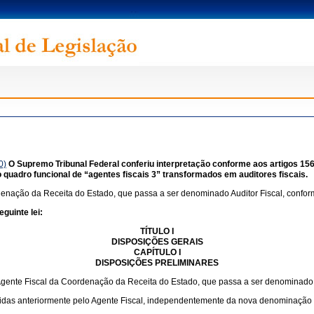
0)
O Supremo Tribunal Federal conferiu interpretação conforme aos artigos 156, I, II
uadro funcional de “agentes fiscais 3” transformados em auditores fiscais.
denação da Receita do Estado, que passa a ser denominado Auditor Fiscal, conform
guinte lei:
TÍTULO I
DISPOSIÇÕES GERAIS
CAPÍTULO I
DISPOSIÇÕES PRELIMINARES
Agente Fiscal da Coordenação da Receita do Estado, que passa a ser denominado A
cidas anteriormente pelo Agente Fiscal, independentemente da nova denominação do