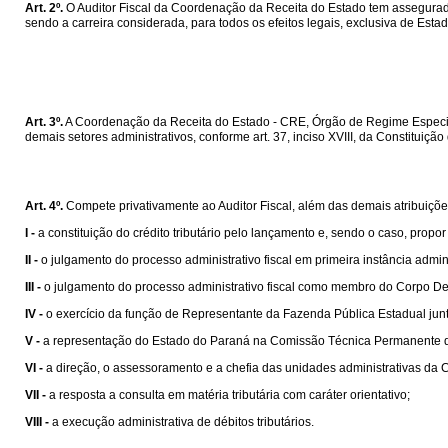
Art. 2º.
O Auditor Fiscal da Coordenação da Receita do Estado tem assegurada
sendo a carreira considerada, para todos os efeitos legais, exclusiva de Estad
Art. 3º.
A Coordenação da Receita do Estado - CRE, Órgão de Regime Especial 
demais setores administrativos, conforme art. 37, inciso XVIII, da Constituição
Art. 4º.
Compete privativamente ao Auditor Fiscal, além das demais atribuições
I -
a constituição do crédito tributário pelo lançamento e, sendo o caso, propo
II -
o julgamento do processo administrativo fiscal em primeira instância admini
III -
o julgamento do processo administrativo fiscal como membro do Corpo Del
IV -
o exercício da função de Representante da Fazenda Pública Estadual junt
V -
a representação do Estado do Paraná na Comissão Técnica Permanente 
VI -
a direção, o assessoramento e a chefia das unidades administrativas da 
VII -
a resposta a consulta em matéria tributária com caráter orientativo;
VIII -
a execução administrativa de débitos tributários.