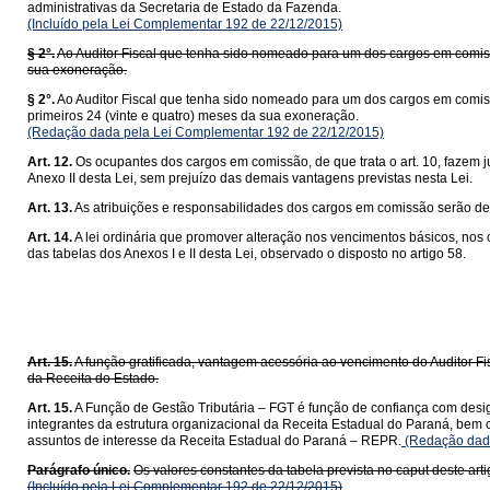
administrativas da Secretaria de Estado da Fazenda.
(Incluído pela Lei Complementar 192 de 22/12/2015)
§ 2°.
Ao Auditor Fiscal que tenha sido nomeado para um dos cargos em comissã
sua exoneração.
§ 2°.
Ao Auditor Fiscal que tenha sido nomeado para um dos cargos em comissã
primeiros 24 (vinte e quatro) meses da sua exoneração.
(Redação dada pela Lei Complementar 192 de 22/12/2015)
Art. 12.
Os ocupantes dos cargos em comissão, de que trata o art. 10, fazem 
Anexo II desta Lei, sem prejuízo das demais vantagens previstas nesta Lei.
Art. 13.
As atribuições e responsabilidades dos cargos em comissão serão de
Art. 14.
A lei ordinária que promover alteração nos vencimentos básicos, nos
das tabelas dos Anexos I e II desta Lei, observado o disposto no artigo 58.
Da Função
Art. 15.
A função gratificada, vantagem acessória ao vencimento do Auditor Fi
da Receita do Estado.
Art. 15.
A Função de Gestão Tributária – FGT é função de confiança com design
integrantes da estrutura organizacional da Receita Estadual do Paraná, bem 
assuntos de interesse da Receita Estadual do Paraná – REPR.
(Redação dada
Parágrafo único.
Os valores constantes da tabela prevista no caput deste arti
(Incluído pela Lei Complementar 192 de 22/12/2015)