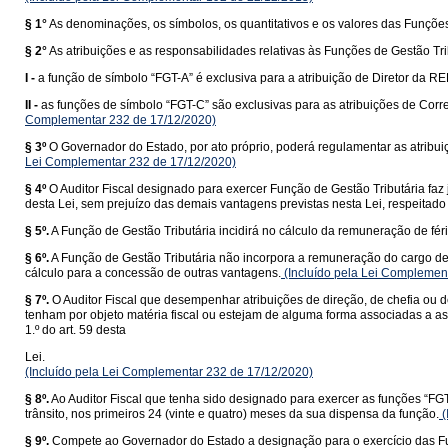
§ 1°
As denominações, os símbolos, os quantitativos e os valores das Funções 
§ 2°
As atribuições e as responsabilidades relativas às Funções de Gestão 
I -
a função de símbolo “FGT-A” é exclusiva para a atribuição de Diretor da R
II -
as funções de símbolo “FGT-C” são exclusivas para as atribuições de Cor
Complementar 232 de 17/12/2020)
§ 3º
O Governador do Estado, por ato próprio, poderá regulamentar as atribuiç
Lei Complementar 232 de 17/12/2020)
§ 4º
O Auditor Fiscal designado para exercer Função de Gestão Tributária faz
desta Lei, sem prejuízo das demais vantagens previstas nesta Lei, respeitado o
§ 5º.
A Função de Gestão Tributária incidirá no cálculo da remuneração de féria
§ 6º.
A Função de Gestão Tributária não incorpora a remuneração do cargo de 
cálculo para a concessão de outras vantagens.
(Incluído pela Lei Complemen
§ 7º.
O Auditor Fiscal que desempenhar atribuições de direção, de chefia ou 
tenham por objeto matéria fiscal ou estejam de alguma forma associadas a as
1.º do art. 59 desta
Lei.
(Incluído pela Lei Complementar 232 de 17/12/2020)
§ 8º.
Ao Auditor Fiscal que tenha sido designado para exercer as funções “FGT
trânsito, nos primeiros 24 (vinte e quatro) meses da sua dispensa da função.
(
§ 9º.
Compete ao Governador do Estado a designação para o exercício das Fun