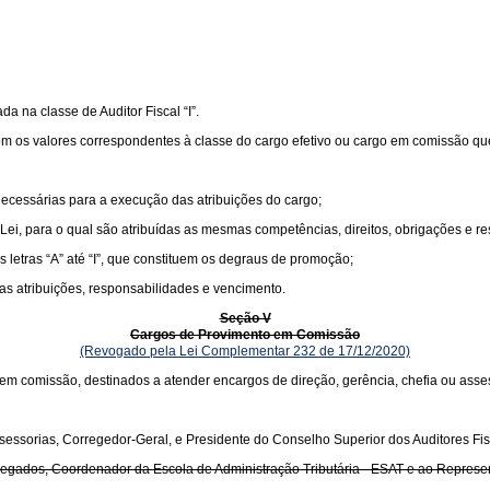
ada na classe de Auditor Fiscal “I”.
om os valores correspondentes à classe do cargo efetivo ou cargo em comissão que 
necessárias para a execução das atribuições do cargo;
 Lei, para o qual são atribuídas as mesmas competências, direitos, obrigações e re
s letras “A” até “I”, que constituem os degraus de promoção;
cas atribuições, responsabilidades e vencimento.
Seção V
Cargos de Provimento em Comissão
(Revogado pela Lei Complementar 232 de 17/12/2020)
em comissão, destinados a atender encargos de direção, gerência, chefia ou asse
sessorias, Corregedor-Geral, e Presidente do Conselho Superior dos Auditores Fis
s, Delegados, Coordenador da Escola de Administração Tributária - ESAT e ao Rep