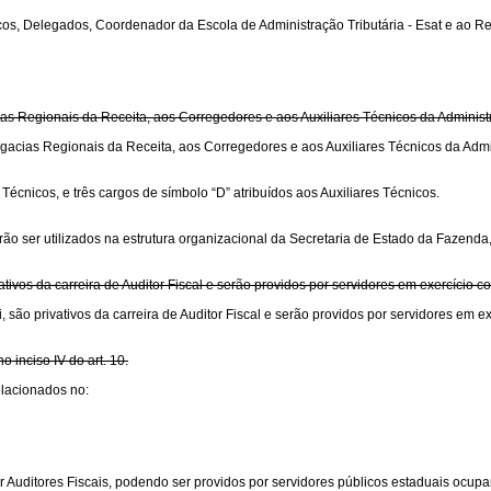
écnicos, Delegados, Coordenador da Escola de Administração Tributária - Esat e 
cias Regionais da Receita, aos Corregedores e aos Auxiliares Técnicos da Adminis
elegacias Regionais da Receita, aos Corregedores e aos Auxiliares Técnicos da Adm
écnicos, e três cargos de símbolo “D” atribuídos aos Auxiliares Técnicos.
o ser utilizados na estrutura organizacional da Secretaria de Estado da Fazenda, a
tivos da carreira de Auditor Fiscal e serão providos por servidores em exercício c
 são privativos da carreira de Auditor Fiscal e serão providos por servidores em ex
inciso IV do art. 10.
elacionados no:
or Auditores Fiscais, podendo ser providos por servidores públicos estaduais ocup