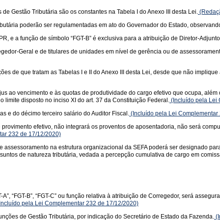
de Gestão Tributária são os constantes na Tabela I do Anexo III desta Lei.
(Redaçã
Tributária poderão ser regulamentadas em ato do Governador do Estado, observand
EPR, e a função de símbolo “FGT-B” é exclusiva para a atribuição de Diretor-Adjun
regedor-Geral e de titulares de unidades em nível de gerência ou de assessoramen
ões de que tratam as Tabelas I e II do Anexo III desta Lei, desde que não implique
 jus ao vencimento e às quotas de produtividade do cargo efetivo que ocupa, além
 limite disposto no inciso XI do art. 37 da Constituição Federal.
(Incluído pela Le
s e do décimo terceiro salário do Auditor Fiscal.
(Incluído pela Lei Complementar
provimento efetivo, não integrará os proventos de aposentadoria, não será compu
tar 232 de 17/12/2020)
de assessoramento na estrutura organizacional da SEFA poderá ser designado para
suntos de natureza tributária, vedada a percepção cumulativa de cargo em comissão
-A”, “FGT-B”, “FGT-C” ou função relativa à atribuição de Corregedor, será assegura
Incluído pela Lei Complementar 232 de 17/12/2020)
ções de Gestão Tributária, por indicação do Secretário de Estado da Fazenda.
(I