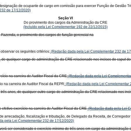
signação de ocupante de cargo em comissão para exercer Função de Gestão Tributá
 232 de 17/12/2020)
Seção VI
Do provimento dos cargos da Administração da CRE
(Incluído pela Lei Complementar 192 de 22/12/2015)
 Fazenda, o provimento dos cargos de função gerencial na
bservar os seguintes critérios:
(Redação dada pela Lei Complementar 232 de 17
os, de qualquer cargo de administração da CRE relacionado nos incisos do caput d
cício na carreira de Auditor Fiscal da CRE;
(Redação dada pela Lei Complementar
io na carreira de Auditor Fiscal da REPR;
(Redação dada pela Lei Complementar 2
, três anos, de qualquer outro cargo de administração da CRE relacionado nos inc
efetivo exercício na carreira de Auditor Fiscal da CRE.
(Redação dada pela Lei C
 de arrecadação, fiscalização e tributação, de Delegado da Receita, de Corregedor 
a pela Lei Complementar 232 de 17/12/2020)
verá ser considerado o exercício mínimo de três anos em cargo da administração da C