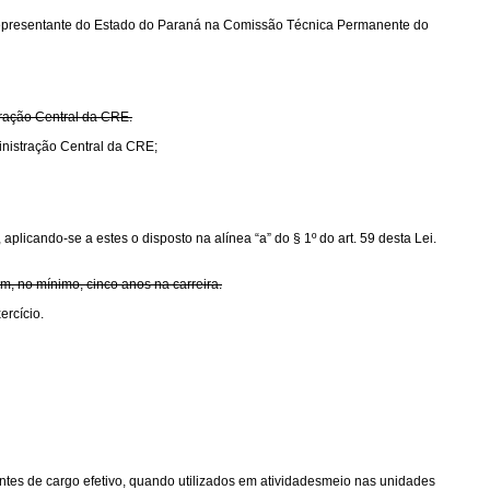
ao Representante do Estado do Paraná na Comissão Técnica Permanente do
tração Central da CRE.
inistração Central da CRE;
plicando-se a estes o disposto na alínea “a” do § 1º do art. 59 desta Lei.
om, no mínimo, cinco anos na carreira.
ercício.
antes de cargo efetivo, quando utilizados em atividadesmeio nas unidades