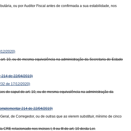
ria, ou por Auditor Fiscal antes de confirmada a sua estabilidade, nos
/12/2020)
o art. 10, ou de mesma equivalência na administração da Secretaria de Estado
 214 de 22/04/2019)
32 de 17/12/2020)
isos do caput do art. 10, ou de mesma equivalência na administração da
omplementar 214 de 22/04/2019)
Geral, de Corregedor, ou de outras que as vierem substituir, mínimo de cinco
RE relacionado nos incisos I, II ou III do art. 10 desta Lei.