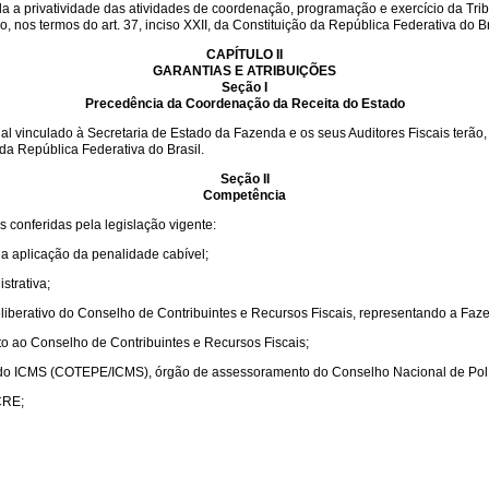
 a privatividade das atividades
de coordenação, programação e exercício da Tribu
o, nos termos do art. 37, inciso XXII, da Constituição da República Federativa do Br
CAPÍTULO II
GARANTIAS E ATRIBUIÇÕES
Seção I
Precedência da Coordenação da Receita do Estado
vinculado à Secretaria de Estado da Fazenda e os seus Auditores Fiscais terão, 
 da República Federativa do Brasil.
Seção II
Competência
 conferidas pela legislação vigente:
r a aplicação da penalidade cabível;
strativa;
iberativo do Conselho de Contribuintes e Recursos Fiscais, representando a Faz
o ao Conselho de Contribuintes e Recursos Fiscais;
do ICMS (COTEPE/ICMS), órgão de assessoramento do Conselho Nacional de Polí
CRE;