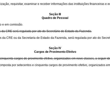
ização, requisitar, examinar e receber informações das instituições financeiras e
Seção III
Quadro de Pessoal
vo e em comissão.
as da CRE será regulada por ato do Secretário de Estado da Fazenda.
vas da CRE ou da Secretaria de Estado da Fazenda, será regulada por ato do Secre
Seção IV
Cargos de Provimento Efetivo
 cinquenta cargos de provimento efetivo, organizados em nove classes, a seguir ide
omposta por setecentos e cinquenta cargos de provimento efetivo, organizados em 