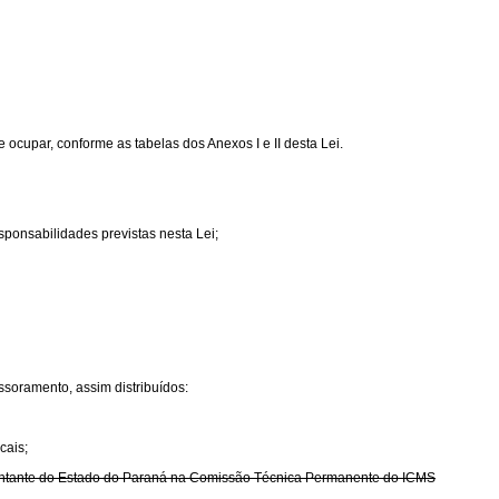
ocupar, conforme as tabelas dos Anexos I e II desta Lei.
sponsabilidades previstas nesta Lei;
ssoramento, assim distribuídos:
cais;
resentante do Estado do Paraná na Comissão Técnica Permanente do ICMS