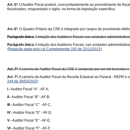
Art. 5º.
O Auditor Fiscal poderá, concomitantemente ao procedimento de fiscal
fiscalizadas, resguardado o sigilo, na forma da legislação específica.
Art. 6º.
O Quadro Próprio da CRE é integrado por cargos de provimento efeti
Parágrafo único.
A lotação dos Auditores Fiscais nas unidades administrativ
Parágrafo único.
A lotação dos Auditores Fiscais, nas unidades administrati
(Redação dada pela Lei Complementar 192 de 22/12/2015)
Art. 7º.
A carreira de Auditor Fiscal da CRE é composta por um mil trezentos e
Art. 7º.
A carreira de Auditor Fiscal da Receita Estadual do Paraná - REPR é c
244 de 30/03/2022)
I -
Auditor Fiscal “A” - AF-A;
II -
Auditor Fiscal “B” - AF-B;
III -
Auditor Fiscal “C” - AF-C;
IV -
Auditor Fiscal “D” - AF-D;
V -
Auditor Fiscal “E” - AF-E;
VI -
Auditor Fiscal “F” - AF-F;