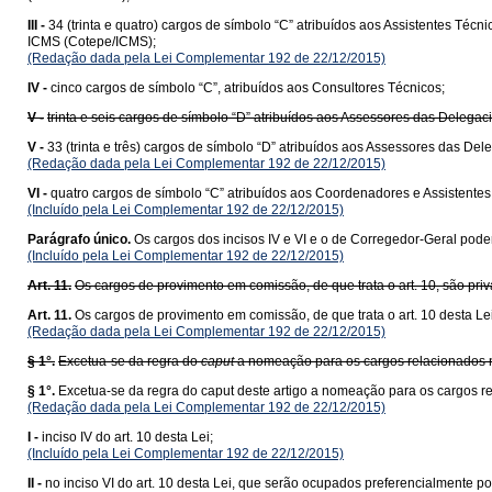
III -
34 (trinta e quatro) cargos de símbolo “C” atribuídos aos Assistentes T
ICMS (Cotepe/ICMS);
(Redação dada pela Lei Complementar 192 de 22/12/2015)
IV -
cinco cargos de símbolo “C”, atribuídos aos Consultores Técnicos;
V -
trinta e seis cargos de símbolo “D” atribuídos aos Assessores das Delega
V -
33 (trinta e três) cargos de símbolo “D” atribuídos aos Assessores das D
(Redação dada pela Lei Complementar 192 de 22/12/2015)
VI -
quatro cargos de símbolo “C” atribuídos aos Coordenadores e Assistentes T
(Incluído pela Lei Complementar 192 de 22/12/2015)
Parágrafo único.
Os cargos dos incisos IV e VI e o de Corregedor-Geral poderã
(Incluído pela Lei Complementar 192 de 22/12/2015)
Art. 11.
Os cargos de provimento em comissão, de que trata o art. 10, são priva
Art. 11.
Os cargos de provimento em comissão, de que trata o art. 10 desta Lei,
(Redação dada pela Lei Complementar 192 de 22/12/2015)
§ 1°.
Excetua-se da regra do
caput
a nomeação para os cargos relacionados no 
§ 1°.
Excetua-se da regra do caput deste artigo a nomeação para os cargos r
(Redação dada pela Lei Complementar 192 de 22/12/2015)
I -
inciso IV do art. 10 desta Lei;
(Incluído pela Lei Complementar 192 de 22/12/2015)
II -
no inciso VI do art. 10 desta Lei, que serão ocupados preferencialmente p