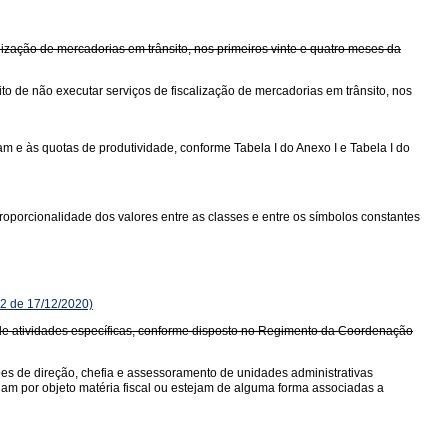
ização de mercadorias em trânsito, nos primeiros vinte e quatro meses da
o de não executar serviços de fiscalização de mercadorias em trânsito, nos
 e às quotas de produtividade, conforme Tabela I do Anexo I e Tabela I do
oporcionalidade dos valores entre as classes e entre os símbolos constantes
2 de 17/12/2020)
io de atividades específicas, conforme disposto no Regimento da Coordenação
ções de direção, chefia e assessoramento de unidades administrativas
ham por objeto matéria fiscal ou estejam de alguma forma associadas a