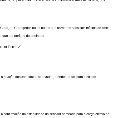
ria, ou por Auditor Fiscal antes de confirmada a sua estabilidade, nos
Geral, de Corregedor, ou de outras que as vierem substituir, mínimo de cinco
nda que por período determinado.
itor Fiscal “A”.
rá a relação dos candidatos aprovados, atendendo-se, para efeito de
os à confirmação da estabilidade do servidor nomeado para o cargo efetivo de