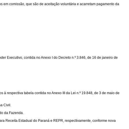
argos em comissão, que são de aceitação voluntária e acarretam pagamento da
r Executivo, contida no Anexo I do Decreto n.º 3.846, de 16 de janeiro de
 à respectiva tabela contida no Anexo III da Lei n.º 19.848, de 3 de maio de
 Civil.
ado da Fazenda.
para Receita Estadual do Paraná e REPR, respectivamente, conforme nova