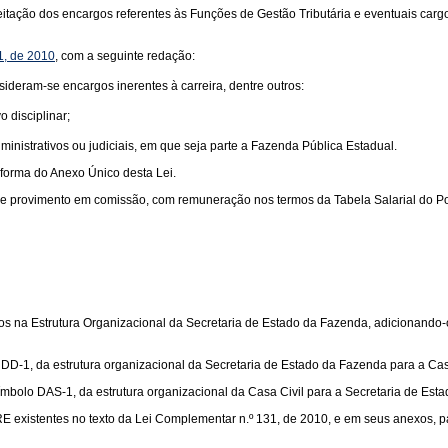
 aceitação dos encargos referentes às Funções de Gestão Tributária e eventuais c
1, de 2010
, com a seguinte redação:
nsideram-se encargos inerentes à carreira, dentre outros:
 disciplinar;
ministrativos ou judiciais, em que seja parte a Fazenda Pública Estadual.
 forma do Anexo Único desta Lei.
de provimento em comissão, com remuneração nos termos da Tabela Salarial do Pode
os na Estrutura Organizacional da Secretaria de Estado da Fazenda, adicionando-os
DD-1, da estrutura organizacional da Secretaria de Estado da Fazenda para a Casa
bolo DAS-1, da estrutura organizacional da Casa Civil para a Secretaria de Est
E existentes no texto da Lei Complementar n.º 131, de 2010, e em seus anexos, 