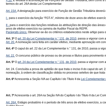
§ 10.
É vedada a acumulação de Funções de Gestão Tributária, bem como a des
termos do art. 26A desta Lei Complementar.
Art. 15A.
A designação para exercício de Função de Gestão Tributária deverá o
I -
para o exercício da função “FGT-A”, mínimo de doze anos de efetivo exercíc
II -
para o exercício das funções relativas às atribuições de direção das áreas
anos de efetivo exercício na carreira de Auditor Fiscal da REPR.
Parágrafo único.
Observar-se-ão os critérios estabelecidos neste artigo para o
Art. 3º
O
art. 20 da Lei Complementar n.° 131, de 2010,
passa a vigorar com a
Art. 20.
A nomeação será feita em caráter efetivo, mediante aprovação em concur
Art. 4º
O caput do art. 22 da Lei Complementar n.° 131, de 2010, passa a vig
Art. 22.
O concurso público de provas ou de provas e títulos para provimento n
Art. 5º
O
art. 24 da Lei Complementar n.° 131, de 2010
, passa a vigorar com 
Art. 24. Concluída a prova de aptidão de que trata o inciso II do caput do ar
nomeação, à ordem de classificação obtida no processo seletivo de que trata 
Art. 6º
Acrescenta a Seção IVA ao Capítulo I do Título II da
Lei Complementar n
Art. 7º
Acrescenta o art. 26A na Seção IVA do Capítulo I do Título II da Lei C
Art. 26A.
Estágio probatório é o período de três anos de efetivo exercício, a c