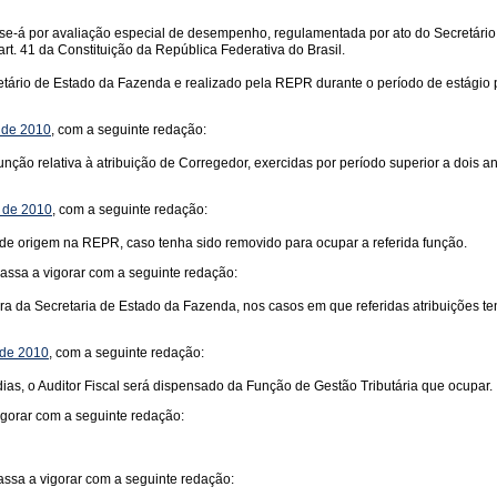
rse-á por avaliação especial de desempenho, regulamentada por ato do Secretário
art. 41 da Constituição da República Federativa do Brasil.
etário de Estado da Fazenda e realizado pela REPR durante o período de estágio 
, de 2010
, com a seguinte redação:
nção relativa à atribuição de Corregedor, exercidas por período superior a dois an
, de 2010
, com a seguinte redação:
o de origem na REPR, caso tenha sido removido para ocupar a referida função.
assa a vigorar com a seguinte redação:
tura da Secretaria de Estado da Fazenda, nos casos em que referidas atribuições t
 de 2010
, com a seguinte redação:
dias, o Auditor Fiscal será dispensado da Função de Gestão Tributária que ocupar.
igorar com a seguinte redação:
ssa a vigorar com a seguinte redação: