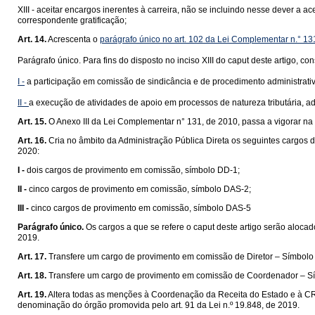
XIII - aceitar encargos inerentes à carreira, não se incluindo nesse dever a
correspondente gratificação;
Art. 14.
Acrescenta o
parágrafo único no art. 102 da Lei Complementar n.° 13
Parágrafo único. Para fins do disposto no inciso XIII do caput deste artigo, co
I -
a participação em comissão de sindicância e de procedimento administrativo
II -
a execução de atividades de apoio em processos de natureza tributária, ad
Art. 15.
O Anexo III da Lei Complementar n° 131, de 2010, passa a vigorar na
Art. 16.
Cria no âmbito da Administração Pública Direta os seguintes cargos 
2020:
I -
dois cargos de provimento em comissão, símbolo DD-1;
II -
cinco cargos de provimento em comissão, símbolo DAS-2;
III -
cinco cargos de provimento em comissão, símbolo DAS-5
Parágrafo único.
Os cargos a que se refere o caput deste artigo serão alocad
2019.
Art. 17.
Transfere um cargo de provimento em comissão de Diretor – Símbolo 
Art. 18.
Transfere um cargo de provimento em comissão de Coordenador – Sím
Art. 19.
Altera todas as menções à Coordenação da Receita do Estado e à CR
denominação do órgão promovida pelo art. 91 da Lei n.º 19.848, de 2019.