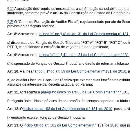
Auditor Fiscal.
§ 1°
A apuração dos requisitos necessários à confirmação da estabilidade da
finalidade, conforme prevê o art. 36 da Constituição do Estado do Paraná e o 
§ 2º
O “Curso de Formação de Auditor Fiscal”, regulamentado por ato do Secr
prevista no parágrafo anterior.
Art. 8º
Acrescenta a
alínea “c” no § 4° do art. 31 da Lei Complementar n° 131
c) dispensado de Função de Gestão Tributária “FGT-A”, “FGT-B”, “FGT-C”, ou fu
REPR, condicionado à existência de vaga na unidade pleiteada;
Art. 9º
Acrescenta a
alínea “d” no § 4° do art. 31 da Lei Complementar n° 131
d) dispensado de Função de Gestão Tributária, o direito de retornar à lotaçã
Art. 10.
A alínea
“a” do § 1º do art. 59 da Lei Complementar nº 131, de 2010,
p
a) ao Auditor Fiscal ou Consultor Técnico que exercer suas funções na estru
assuntos de interesse da Receita Estadual do Paraná;
Art. 11.
Acrescenta o
parágrafo único no art. 66 da Lei Complementar n° 131,
Parágrafo único. Nas hipóteses de concessão de licenças superiores a trinta 
Art. 12.
O
inciso I do art. 93 da Lei Complementar n.° 131, de 2010
, passa a v
I - enquanto exercer Função de Gestão Tributária;
Art. 13.
O
inciso XIII do art. 102 da Lei Complementar n.° 131, de 2010,
que pa