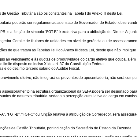
de Gestão Tributária são os constantes na Tabela I do Anexo III desta Lei.
Tributária poderão ser regulamentadas em ato do Governador do Estado, observand
EPR, e a função de símbolo “FGT-B” é exclusiva para a atribuição de Diretor-Adjun
regedor-Geral e de titulares de unidades em nível de gerência ou de assessorame
es de que tratam as Tabelas I e II do Anexo III desta Lei, desde que não implique
 jus ao vencimento e às quotas de produtividade do cargo efetivo que ocupa, além
 limite disposto no inciso XI do art. 37 da Constituição Federal.
s e do décimo terceiro salário do Auditor Fiscal.
provimento efetivo, não integrará os proventos de aposentadoria, não será comput
de assessoramento na estrutura organizacional da SEFA poderá ser designado para 
suntos de natureza tributária, vedada a percepção cumulativa de cargo em comissão
A”, “FGT-B”, “FGT-C” ou função relativa à atribuição de Corregedor, será assegura
ções de Gestão Tributária, por indicação do Secretário de Estado da Fazenda.