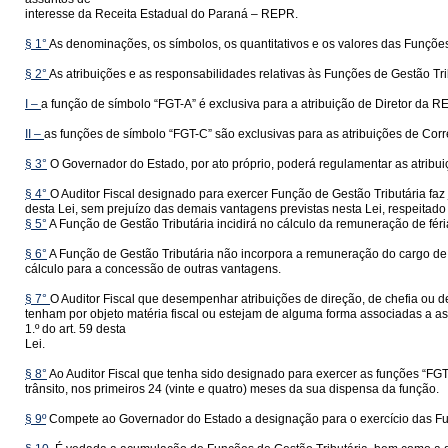
interesse da Receita Estadual do Paraná – REPR.
§ 1°
As denominações, os símbolos, os quantitativos e os valores das Funções 
§ 2°
As atribuições e as responsabilidades relativas às Funções de Gestão 
I –
a função de símbolo “FGT-A” é exclusiva para a atribuição de Diretor da R
II –
as funções de símbolo “FGT-C” são exclusivas para as atribuições de Cor
§ 3°
O Governador do Estado, por ato próprio, poderá regulamentar as atribuiçõ
§ 4°
O Auditor Fiscal designado para exercer Função de Gestão Tributária faz
desta Lei, sem prejuízo das demais vantagens previstas nesta Lei, respeitado o
§ 5°
A Função de Gestão Tributária incidirá no cálculo da remuneração de féria
§ 6°
A Função de Gestão Tributária não incorpora a remuneração do cargo de 
cálculo para a concessão de outras vantagens.
§ 7°
O Auditor Fiscal que desempenhar atribuições de direção, de chefia ou 
tenham por objeto matéria fiscal ou estejam de alguma forma associadas a as
1.º do art. 59 desta
Lei.
§ 8°
Ao Auditor Fiscal que tenha sido designado para exercer as funções “FGT-
trânsito, nos primeiros 24 (vinte e quatro) meses da sua dispensa da função.
§ 9º
Compete ao Governador do Estado a designação para o exercício das Fun