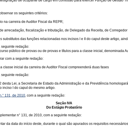
ignação de ocupante de cargo em comissão para exercer Função de Gestão Tributá
bservar os seguintes critérios:
io na carreira de Auditor Fiscal da REPR;
 de arrecadação, fiscalização e tributação, de Delegado da Receita, de Corregedor 
s substitutos das funções relacionadas nos incisos I e II do caput deste artigo, ai
 seguinte redação:
so público de provas ou de provas e títulos para a classe inicial, denominada Aud
orar com a seguinte redação:
a classe inicial da carreira de Auditor Fiscal compreenderá duas fases
a seguinte redação:
t. 22 desta Lei, a Secretaria de Estado da Administração e da Previdência homologa
o inciso I do caput do mesmo artigo.
.° 131, de 2010
, com a seguinte redação:
Seção IVA
Do Estágio Probatório
omplementar n° 131, de 2010, com a seguinte redação:
ontar da data do início deste, durante o qual são apurados os requisitos necessári