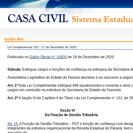
exibir Ato
Lei Complementar 232 - 17 de Dezembro de 2020
Publicado no
Diário Oficial nº. 10835
de 18 de Dezembro de 2020
Súmula:
Extingue cargos e funções de confiança na estrutura da Secretaria d
Assembleia Legislativa do Estado do Paraná decretou e eu sanciono a seguin
Art. 1º
Esta Lei Complementar extingue 496 (quatrocentos e noventa e seis) c
cargos em comissão na estrutura da Secretaria de Estado da Fazenda.
Art. 2º
A Seção VI do Capítulo II do Título I da Lei Complementar n° 131, de 
Seção VI
Da Função de Gestão Tributária
Art. 15.
A Função de Gestão Tributária – FGT é função de confiança com design
integrantes da estrutura organizacional da Receita Estadual do Paraná, bem 
assuntos de