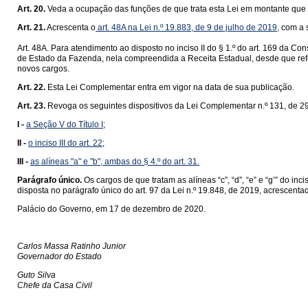
Art. 20.
Veda a ocupação das funções de que trata esta Lei em montante que
Art. 21.
Acrescenta o
art. 48A na Lei n.º 19.883, de 9 de julho de 2019,
com a s
Art. 48A. Para atendimento ao disposto no inciso II do § 1.º do art. 169 da 
de Estado da Fazenda, nela compreendida a Receita Estadual, desde que re
novos cargos.
Art. 22.
Esta Lei Complementar entra em vigor na data de sua publicação.
Art. 23.
Revoga os seguintes dispositivos da Lei Complementar n.º 131, de 2
I -
a Seção V do Título I
;
II -
o inciso III do art. 22
;
III -
as alíneas "a" e "b", ambas do § 4.º do art. 31.
Parágrafo único.
Os cargos de que tratam as alíneas “c”, “d”, “e” e “g’” do in
disposta no parágrafo único do art. 97 da Lei n.º 19.848, de 2019, acrescenta
Palácio do Governo, em 17 de dezembro de 2020.
Carlos Massa Ratinho Junior
Governador do Estado
Guto Silva
Chefe da Casa Civil