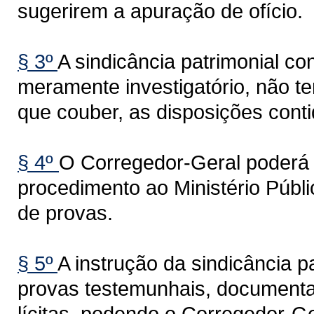
sugerirem a apuração de ofício.
§ 3º
A sindicância patrimonial co
meramente investigatório, não te
que couber, as disposições conti
§ 4º
O Corregedor-Geral poderá 
procedimento ao Ministério Públ
de provas.
§ 5º
A instrução da sindicância 
provas testemunhais, documentai
lícitas, podendo o Corregedor-Ge