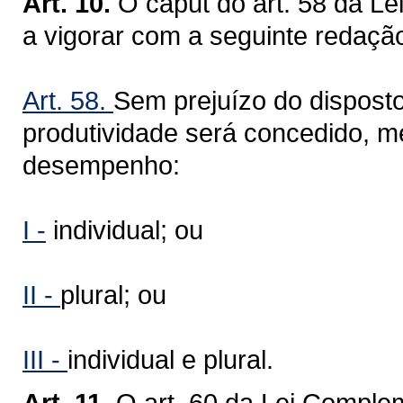
Art. 10.
O caput do art. 58 da L
a vigorar com a seguinte redaçã
Art. 58.
Sem prejuízo do disposto
produtividade será concedido, m
desempenho:
I -
individual; ou
II -
plural; ou
III -
individual e plural.
Art. 11.
O art. 60 da Lei Complem