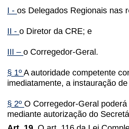
I -
os Delegados Regionais nas r
II -
o Diretor da CRE; e
III –
o Corregedor-Geral.
§ 1º
A autoridade competente co
imediatamente, a instauração de 
§ 2º
O Corregedor-Geral poderá 
mediante autorização do Secret
Art. 19.
O art. 116 da Lei Compl