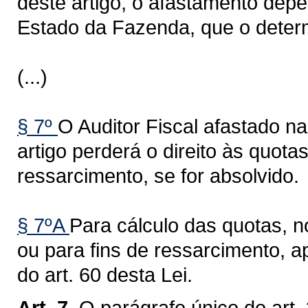
deste artigo, o afastamento dep
Estado da Fazenda, que o deter
(...)
§ 7º
O Auditor Fiscal afastado na
artigo perderá o direito às quotas
ressarcimento, se for absolvido.
§ 7ºA
Para cálculo das quotas, 
ou para fins de ressarcimento, a
do art. 60 desta Lei.
Art. 7.
O parágrafo único do art.