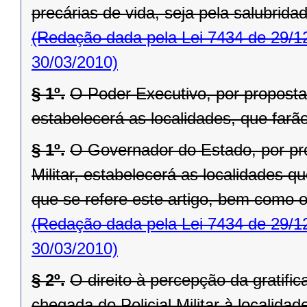
precárias de vida, seja pela salubrida
(Redação dada pela Lei 7434 de 29/1
30/03/2010)
§ 1º.
O Poder Executivo, por proposta
estabelecerá as localidades, que farão 
§ 1º.
O Governador do Estado, por pr
Militar, estabelecerá as localidades 
que se refere este artigo, bem como o
(Redação dada pela Lei 7434 de 29/1
30/03/2010)
§ 2º.
O direito à percepção da gratifi
chegada do Policial Militar à localida