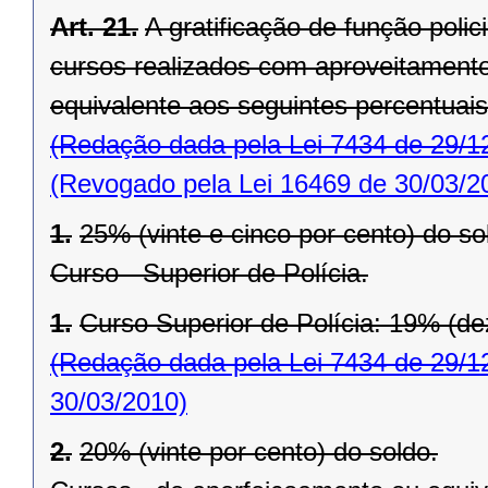
Art. 21.
A gratificação de função policia
cursos realizados com aproveitament
equivalente aos seguintes percentuais
(Redação dada pela Lei 7434 de 29/1
(Revogado pela Lei 16469 de 30/03/2
1.
25% (vinte e cinco por cento) do so
Curso - Superior de Polícia.
1.
Curso Superior de Polícia: 19% (de
(Redação dada pela Lei 7434 de 29/1
30/03/2010)
2.
20% (vinte por cento) do soldo.