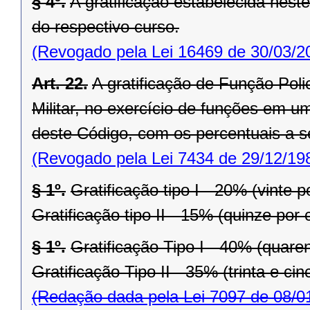
§ 4º.
A gratificação estabelecida neste
do respectivo curso.
(Revogado pela Lei 16469 de 30/03/2
Art. 22.
A gratificação de Função Polici
Militar, no exercício de funções em u
deste Código, com os percentuais a se
(Revogado pela Lei 7434 de 29/12/19
§ 1º.
Gratificação tipo I - 20% (vinte p
Gratificação tipo II - 15% (quinze por 
§ 1º.
Gratificação Tipo I - 40% (quaren
Gratificação Tipo II - 35% (trinta e ci
(Redação dada pela Lei 7097 de 08/0