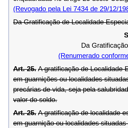
(Revogado pela Lei 7434 de 29/12/19
Da Gratificação de Localidade Especi
S
Da Gratificação
(Renumerado conforme
Art. 25.
A gratificação de Localidade E
em guarnições ou localidades situadas
precárias de vida, seja pela salubrid
valor do soldo.
Art. 25.
A gratificação de localidade es
em guarnição ou localidades situadas 