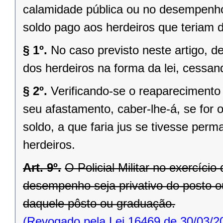
calamidade pública ou no desempenho
soldo pago aos herdeiros que teriam dir
§ 1º.
No caso previsto neste artigo, de
dos herdeiros na forma da lei, cessa
§ 2º.
Verificando-se o reaparecimento 
seu afastamento, caber-lhe-á, se for 
soldo, a que faria jus se tivesse perm
herdeiros.
Art. 9º.
O Policial Militar no exercíci
desempenho seja privativo do posto o
daquele pôsto ou graduação.
(Revogado pela Lei 16469 de 30/03/2