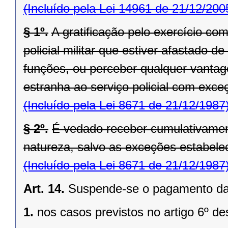
(Incluído pela Lei 14961 de 21/12/200
§ 1º.
A gratificação pelo exercício co
policial militar que estiver afastado
funções, ou perceber qualquer vantag
estranha ao serviço policial com exce
(Incluído pela Lei 8671 de 21/12/1987
§ 2º.
É vedado receber cumulativame
natureza, salvo as exceções estabelec
(Incluído pela Lei 8671 de 21/12/1987
Art. 14.
Suspende-se o pagamento das g
1.
nos casos previstos no artigo 6º de