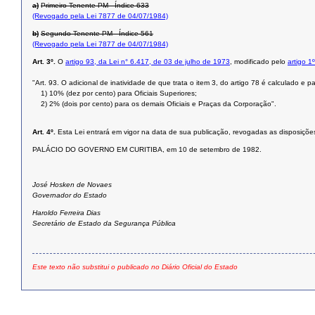
a)
Primeiro Tenente PM - Índice 633
(Revogado pela Lei 7877 de 04/07/1984)
b)
Segundo Tenente PM - Índice 561
(Revogado pela Lei 7877 de 04/07/1984)
Art. 3º.
O
artigo 93, da Lei n° 6.417, de 03 de julho de 1973
, modificado pelo
artigo 1
"Art. 93. O adicional de inatividade de que trata o item 3, do artigo 78 é calculado e 
1) 10% (dez por cento) para Oficiais Superiores;
2) 2% (dois por cento) para os demais Oficiais e Praças da Corporação".
Art. 4º.
Esta Lei entrará em vigor na data de sua publicação, revogadas as disposições
PALÁCIO DO GOVERNO EM CURITIBA, em 10 de setembro de 1982.
José Hosken de Novaes
Governador do Estado
Haroldo Ferreira Dias
Secretário de Estado da Segurança Pública
Este texto não substitui o publicado no Diário Oficial do Estado