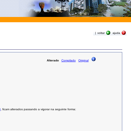
|
voltar
ajuda
Alterado
Compilado
Original
0
, ficam alterados passando a vigorar na seguinte forma: