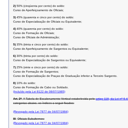
2)
50% (cinqüenta por cento) do soldo:
Curso de Aperfeiçoamento de Oficiais;
3)
45% (quarenta e cinco por cento) do soldo:
Curso de Especialização de Oficiais ou Equivalente;
4)
40% (quarenta por cento) do soldo:
Curso de Formação de Oficiais;
Curso de Oficiais de Administração;
5)
35% (trinta e cinco por cento) do soldo:
Curso de Aperfeiçoamento de Sargentos ou Equivalente;
6)
30% (trinta por cento) do soldo:
Curso de Especialização de Sargentos ou Equivalente;
7)
25% (vinte e cinco por cento) do soldo:
Curso de Formação de Sargentos;
Curso de Especialização de Praças de Graduação inferior a Terceiro Sargento.
8)
10% do soldo:
Curso de Formação de Cabo ou Soldado.
(Incluído pela Lei 8122 de 08/07/1985)
Art. 2º.
A Tabela de Escalonamento Vertical estabelecida pelo
artigo 118, da Lei nº 6.
categorias abaixo, os índices a seguir fixados:
(Revogado pela Lei 7877 de 04/07/1984)
III 
Oficiais Subalternos:
(Revogado pela Lei 7877 de 04/07/1984)