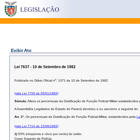
Exibir Ato
Lei 7637 - 10 de Setembro de 1982
o
Publicado no Diário Oficial n
. 1371 de 10 de Setembro de 1982
(vide Lei 7700 de 05/01/1983)
Súmula:
Altera os percentuais da Gratificação de Função Policial Militar estabelecidos
A Assembléia Legislativa do Estado do Paraná decretou e eu sanciono a seguinte lei:
Art. 1º.
Os percentuais da Gratificação de Função Policial-Militar, estabelecidos pela
Le
(vide Lei 7714 de 15/06/1983)
1)
55% (cinqüenta e cinco por cento) do soldo:
Curso Superior de Polícia;