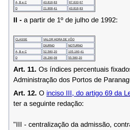
A, B e C
43.816,83
87.633,67
D
21.908,41
43.816,83
II -
a partir de 1º de julho de 1992:
CLASSE
VALOR HORA DE VÔO
DIURNO
NOTURNO
A, B e C
52.580,20
105.160,41
D
26.290,09
55.580,20
Art. 11.
Os índices percentuais fixado
Administração dos Portos de Paranag
Art. 12.
O
inciso III, do artigo 69 da 
ter a seguinte redação:
"III - centralização da admissão, con