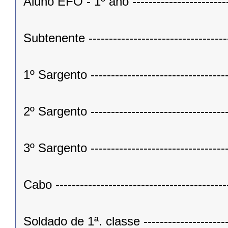
Aluno EFO - 1º ano -----------------------
Subtenente --------------------------------
1º Sargento -------------------------------
2º Sargento -------------------------------
3º Sargento -------------------------------
Cabo ----------------------------------------
Soldado de 1ª. classe --------------------