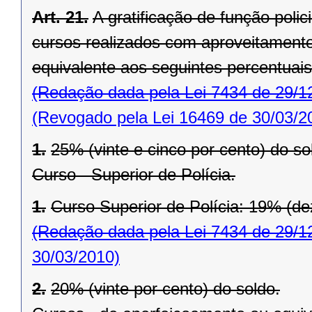
Art. 21.
A gratificação de função policia
cursos realizados com aproveitament
equivalente aos seguintes percentuais
(Redação dada pela Lei 7434 de 29/1
(Revogado pela Lei 16469 de 30/03/2
1.
25% (vinte e cinco por cento) do so
Curso - Superior de Polícia.
1.
Curso Superior de Polícia: 19% (de
(Redação dada pela Lei 7434 de 29/1
30/03/2010)
2.
20% (vinte por cento) do soldo.