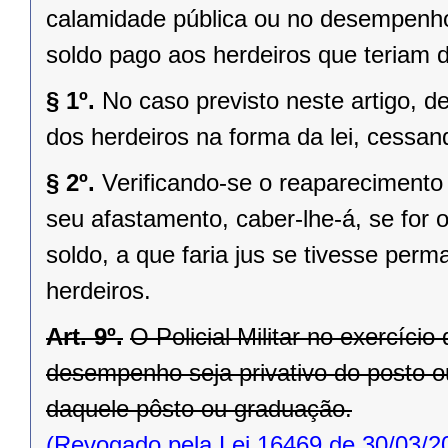
calamidade pública ou no desempenho
soldo pago aos herdeiros que teriam dir
§ 1º.
No caso previsto neste artigo, de
dos herdeiros na forma da lei, cessa
§ 2º.
Verificando-se o reaparecimento 
seu afastamento, caber-lhe-á, se for 
soldo, a que faria jus se tivesse perm
herdeiros.
Art. 9º.
O Policial Militar no exercíci
desempenho seja privativo do posto o
daquele pôsto ou graduação.
(Revogado pela Lei 16469 de 30/03/2