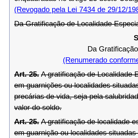
(Revogado pela Lei 7434 de 29/12/19
Da Gratificação de Localidade Especi
S
Da Gratificação
(Renumerado conforme
Art. 25.
A gratificação de Localidade E
em guarnições ou localidades situadas
precárias de vida, seja pela salubrid
valor do soldo.
Art. 25.
A gratificação de localidade es
em guarnição ou localidades situadas 