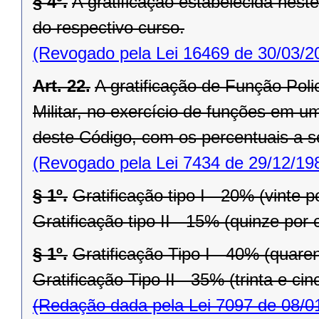
§ 4º.
A gratificação estabelecida neste
do respectivo curso.
(Revogado pela Lei 16469 de 30/03/2
Art. 22.
A gratificação de Função Polici
Militar, no exercício de funções em u
deste Código, com os percentuais a se
(Revogado pela Lei 7434 de 29/12/19
§ 1º.
Gratificação tipo I - 20% (vinte p
Gratificação tipo II - 15% (quinze por 
§ 1º.
Gratificação Tipo I - 40% (quaren
Gratificação Tipo II - 35% (trinta e ci
(Redação dada pela Lei 7097 de 08/0