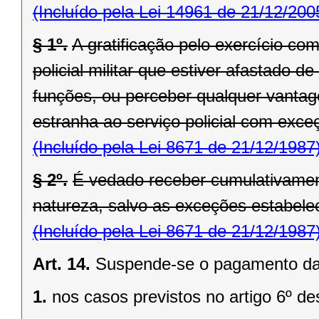
(Incluído pela Lei 14961 de 21/12/200
§ 1º.
A gratificação pelo exercício co
policial militar que estiver afastado
funções, ou perceber qualquer vantag
estranha ao serviço policial com exce
(Incluído pela Lei 8671 de 21/12/1987
§ 2º.
É vedado receber cumulativame
natureza, salvo as exceções estabelec
(Incluído pela Lei 8671 de 21/12/1987
Art. 14.
Suspende-se o pagamento das g
1.
nos casos previstos no artigo 6º de