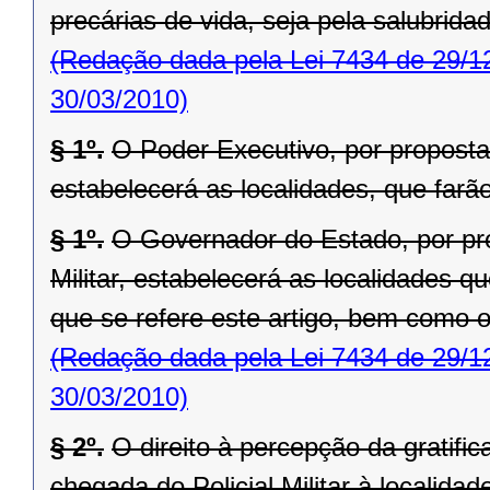
precárias de vida, seja pela salubrida
(Redação dada pela Lei 7434 de 29/1
30/03/2010)
§ 1º.
O Poder Executivo, por proposta
estabelecerá as localidades, que farão 
§ 1º.
O Governador do Estado, por pr
Militar, estabelecerá as localidades 
que se refere este artigo, bem como o
(Redação dada pela Lei 7434 de 29/1
30/03/2010)
§ 2º.
O direito à percepção da gratifi
chegada do Policial Militar à localida