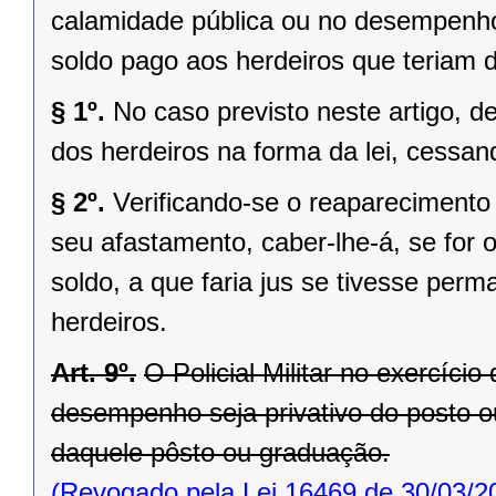
calamidade pública ou no desempenho
soldo pago aos herdeiros que teriam dir
§ 1º.
No caso previsto neste artigo, de
dos herdeiros na forma da lei, cessa
§ 2º.
Verificando-se o reaparecimento 
seu afastamento, caber-lhe-á, se for 
soldo, a que faria jus se tivesse perm
herdeiros.
Art. 9º.
O Policial Militar no exercíci
desempenho seja privativo do posto o
daquele pôsto ou graduação.
(Revogado pela Lei 16469 de 30/03/2