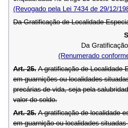
(Revogado pela Lei 7434 de 29/12/19
Da Gratificação de Localidade Especi
S
Da Gratificação
(Renumerado conforme
Art. 25.
A gratificação de Localidade E
em guarnições ou localidades situadas
precárias de vida, seja pela salubrid
valor do soldo.
Art. 25.
A gratificação de localidade es
em guarnição ou localidades situadas 