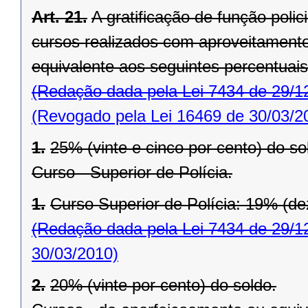
Art. 21.
A gratificação de função policia
cursos realizados com aproveitament
equivalente aos seguintes percentuais
(Redação dada pela Lei 7434 de 29/1
(Revogado pela Lei 16469 de 30/03/2
1.
25% (vinte e cinco por cento) do so
Curso - Superior de Polícia.
1.
Curso Superior de Polícia: 19% (de
(Redação dada pela Lei 7434 de 29/1
30/03/2010)
2.
20% (vinte por cento) do soldo.