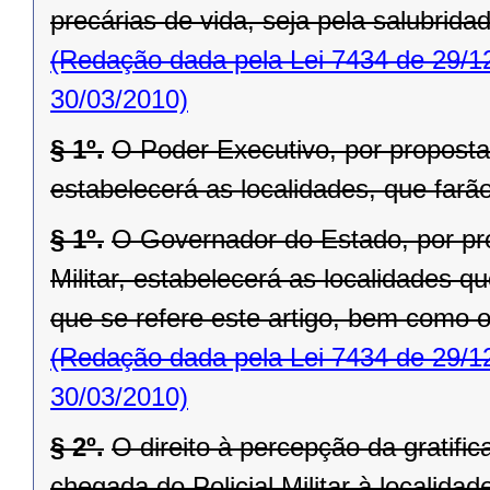
precárias de vida, seja pela salubrida
(Redação dada pela Lei 7434 de 29/1
30/03/2010)
§ 1º.
O Poder Executivo, por proposta
estabelecerá as localidades, que farão 
§ 1º.
O Governador do Estado, por pr
Militar, estabelecerá as localidades 
que se refere este artigo, bem como o
(Redação dada pela Lei 7434 de 29/1
30/03/2010)
§ 2º.
O direito à percepção da gratifi
chegada do Policial Militar à localida