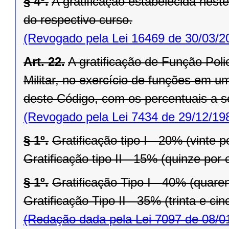
§ 4º.
A gratificação estabelecida neste
do respectivo curso.
(Revogado pela Lei 16469 de 30/03/2
Art. 22.
A gratificação de Função Polici
Militar, no exercício de funções em u
deste Código, com os percentuais a se
(Revogado pela Lei 7434 de 29/12/19
§ 1º.
Gratificação tipo I - 20% (vinte p
Gratificação tipo II - 15% (quinze por 
§ 1º.
Gratificação Tipo I - 40% (quaren
Gratificação Tipo II - 35% (trinta e ci
(Redação dada pela Lei 7097 de 08/0