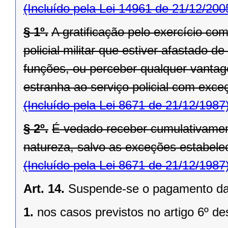
(Incluído pela Lei 14961 de 21/12/200
§ 1º.
A gratificação pelo exercício co
policial militar que estiver afastado
funções, ou perceber qualquer vantag
estranha ao serviço policial com exce
(Incluído pela Lei 8671 de 21/12/1987
§ 2º.
É vedado receber cumulativame
natureza, salvo as exceções estabelec
(Incluído pela Lei 8671 de 21/12/1987
Art. 14.
Suspende-se o pagamento das g
1.
nos casos previstos no artigo 6º de