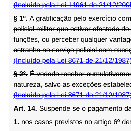
(Incluído pela Lei 14961 de 21/12/200
§ 1º.
A gratificação pelo exercício co
policial militar que estiver afastado
funções, ou perceber qualquer vantag
estranha ao serviço policial com exce
(Incluído pela Lei 8671 de 21/12/1987
§ 2º.
É vedado receber cumulativame
natureza, salvo as exceções estabelec
(Incluído pela Lei 8671 de 21/12/1987
Art. 14.
Suspende-se o pagamento das g
1.
nos casos previstos no artigo 6º de