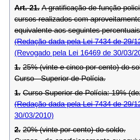
Art. 21.
A gratificação de função policia
cursos realizados com aproveitament
equivalente aos seguintes percentuais
(Redação dada pela Lei 7434 de 29/1
(Revogado pela Lei 16469 de 30/03/2
1.
25% (vinte e cinco por cento) do so
Curso - Superior de Polícia.
1.
Curso Superior de Polícia: 19% (de
(Redação dada pela Lei 7434 de 29/1
30/03/2010)
2.
20% (vinte por cento) do soldo.