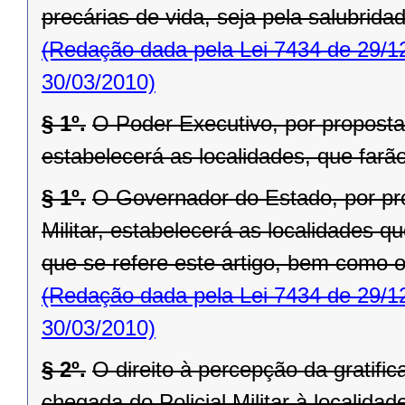
precárias de vida, seja pela salubrida
(Redação dada pela Lei 7434 de 29/1
30/03/2010)
§ 1º.
O Poder Executivo, por proposta
estabelecerá as localidades, que farão 
§ 1º.
O Governador do Estado, por pr
Militar, estabelecerá as localidades 
que se refere este artigo, bem como o
(Redação dada pela Lei 7434 de 29/1
30/03/2010)
§ 2º.
O direito à percepção da gratifi
chegada do Policial Militar à localida