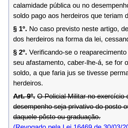
calamidade pública ou no desempenho
soldo pago aos herdeiros que teriam dir
§ 1º.
No caso previsto neste artigo, de
dos herdeiros na forma da lei, cessa
§ 2º.
Verificando-se o reaparecimento 
seu afastamento, caber-lhe-á, se for 
soldo, a que faria jus se tivesse perm
herdeiros.
Art. 9º.
O Policial Militar no exercíci
desempenho seja privativo do posto o
daquele pôsto ou graduação.
(Revogado pela Lei 16469 de 30/03/2