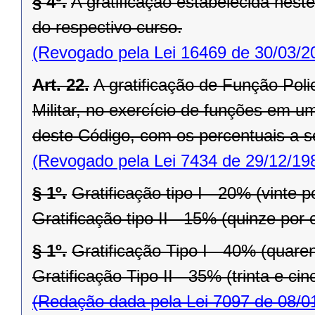
§ 4º.
A gratificação estabelecida neste
do respectivo curso.
(Revogado pela Lei 16469 de 30/03/2
Art. 22.
A gratificação de Função Polici
Militar, no exercício de funções em u
deste Código, com os percentuais a se
(Revogado pela Lei 7434 de 29/12/19
§ 1º.
Gratificação tipo I - 20% (vinte p
Gratificação tipo II - 15% (quinze por 
§ 1º.
Gratificação Tipo I - 40% (quaren
Gratificação Tipo II - 35% (trinta e ci
(Redação dada pela Lei 7097 de 08/0