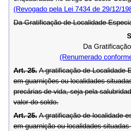
(Revogado pela Lei 7434 de 29/12/19
Da Gratificação de Localidade Especi
S
Da Gratificação
(Renumerado conforme
Art. 25.
A gratificação de Localidade E
em guarnições ou localidades situadas
precárias de vida, seja pela salubrid
valor do soldo.
Art. 25.
A gratificação de localidade es
em guarnição ou localidades situadas 