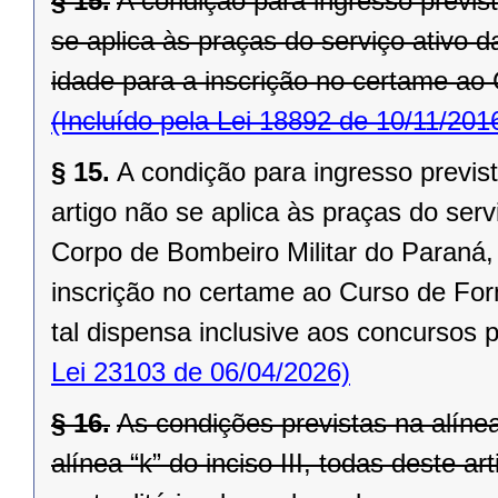
§ 15.
A condição para ingresso prevista
se aplica às praças do serviço ativo d
idade para a inscrição no certame ao
(Incluído pela Lei 18892 de 10/11/201
§ 15.
A condição para ingresso prevista
artigo não se aplica às praças do serv
Corpo de Bombeiro Militar do Paraná, 
inscrição no certame ao Curso de For
tal dispensa inclusive aos concursos
Lei 23103 de 06/04/2026)
§ 16.
As condições previstas na alínea “
alínea “k” do inciso III, todas deste 