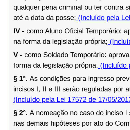
qualquer pena criminal ou ter contra s
até a data da posse;
(Incluído pela Le
IV -
como Aluno Oficial Temporário: a
na forma da legislação própria;
(Incluí
V -
como Soldado Temporário: aprovaç
forma da legislação própria.
(Incluído 
§ 1°.
As condições para ingresso previst
incisos I, II e III serão reguladas p
(Incluído pela Lei 17572 de 17/05/201
§ 2°.
A nomeação no caso do inciso I 
nas demais hipóteses por ato do Co