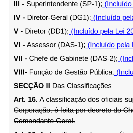
III -
Superintendente (SP-1);
(Incluído
IV -
Diretor-Geral (DG1);
(Incluído pe
V -
Diretor (DD1);
(Incluído pela Lei 
VI -
Assessor (DAS-1);
(Incluído pela
VII -
Chefe de Gabinete (DAS-2);
(Inc
VIII-
Função de Gestão Pública.
(Incl
SECÇÃO II
Das Classificações
Art. 16.
A classificação dos oficiais s
Corporação, é feita por decreto do C
Comandante Geral.