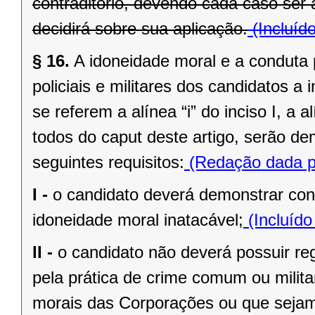
contraditório, devendo cada caso ser
decidirá sobre sua aplicação.
(Incluíd
§ 16.
A idoneidade moral e a conduta 
policiais e militares dos candidatos a
se referem a alínea “i” do inciso I, a alí
todos do caput deste artigo, serão d
seguintes requisitos:
(Redação dada pe
I -
o candidato deverá demonstrar cond
idoneidade moral inatacável;
(Incluído
II -
o candidato não deverá possuir reg
pela prática de crime comum ou militar
morais das Corporações ou que sejam