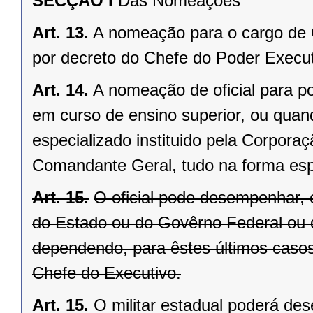
SECÇÃO I
Das Nomeações
Art. 13.
A nomeação para o cargo de 
por decreto do Chefe do Poder Execut
Art. 14.
A nomeação de oficial para po
em curso de ensino superior, ou qua
especializado instituido pela Corpora
Comandante Geral, tudo na forma esp
Art. 15.
O oficial pode desempenhar,
do Estado ou do Govêrno Federal ou 
dependendo, para êstes últimos casos
Chefe do Executivo.
Art. 15.
O militar estadual poderá de