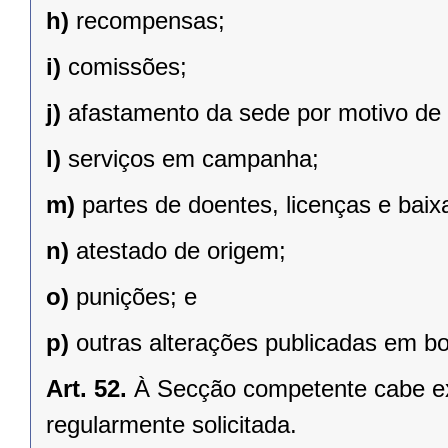
h)
recompensas;
i)
comissões;
j)
afastamento da sede por motivo de s
l)
serviços em campanha;
m)
partes de doentes, licenças e baix
n)
atestado de origem;
o)
punições; e
p)
outras alterações publicadas em bo
Art. 52.
À Secção competente cabe expe
regularmente solicitada.