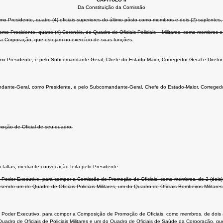
Da Constituição da Comissão
 Presidente, quatro (4) oficiais superiores do último pôsto como membros e dois (2) suplentes,
mo Presidente, quatro (4) Coronéis, do Quadro de Oficiais Policiais – Militares, como membros 
da Corporação, que estejam no exercício de suas funções.
mo Presidente, e pelo Subcomandante-Geral, Chefe do Estado-Maior, Corregedor-Geral e Direto
mandante-Geral, como Presidente, e pelo Subcomandante-Geral, Chefe do Estado-Maior, Correged
moção de Oficial de seu quadro;
faltas, mediante convocação feita pelo Presidente.
oder Executivo, para compor a Comissão de Promoção de Oficiais, como membros, de 2 (dois) a
 sendo um do Quadro de Oficiais Policiais-Militares, um do Quadro de Oficiais Bombeiros-Milita
Poder Executivo, para compor a Composição de Promoção de Oficiais, como membros, de dois 
uadro de Oficiais de Policiais Militares e um do Quadro de Oficiais de Saúde da Corporação, qu