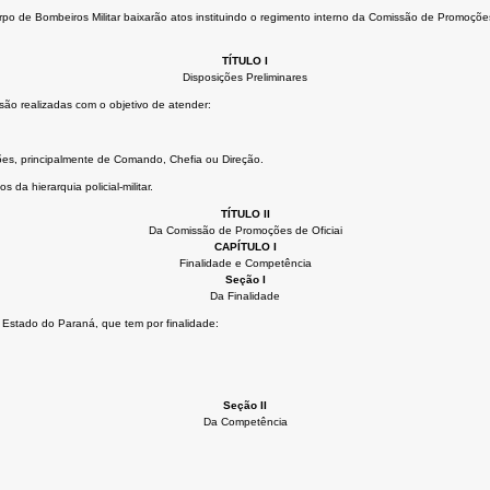
 de Bombeiros Militar baixarão atos instituindo o regimento interno da Comissão de Promoções d
TÍTULO I
Disposições Preliminares
 são realizadas com o objetivo de atender:
ões, principalmente de Comando, Chefia ou Direção.
da hierarquia policial-militar.
TÍTULO II
Da Comissão de Promoções de Oficiai
CAPÍTULO I
Finalidade e Competência
Seção I
Da Finalidade
 Estado do Paraná, que tem por finalidade:
Seção II
Da Competência