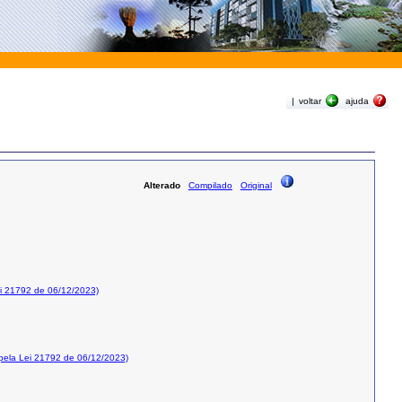
|
voltar
ajuda
Alterado
Compilado
Original
i 21792 de 06/12/2023)
ela Lei 21792 de 06/12/2023)