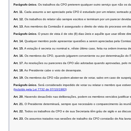
Parágrafo único.
Os trabalhos da CPO preterem qualquer outro serviço que não os da 
Art. 11.
Cada assunto a ser apreciado pela CPO é estudado por um relator, sorteado pel
Art. 12.
Os trabalhos do relator são sempre escritos e terminam por um parecer devidam
Art. 13.
Aos membros da Comissão é assegurado o direito de vista do processo em dis
Parágrafo único.
O prazo de vista é de oito (8) dias úteis e aquêle que usar dêste dir
Art. 14.
Qualquer membro pode apresentar questões a serem apreciadas pela Comissã
Art. 15.
A votação é secreta ou nominal e, nêste último caso, feita na ordem inversa 
Art. 16.
Os membros da CPO, quando julgarem conveniente ou por determinação do Presi
Art. 17.
As resoluções ou pareceres da CPO são adotadas quando aprovadas, pelo m
Art. 18.
Ao Presidente cabe o voto de desempate.
Art. 19.
Os membros da CPO não podem abster-se de votar, salvo em caso de suspeiçã
Parágrafo único.
Será considerado impedido de votar ou relatar o membro que estiver
(Incluído pela Lei 7732 de 07/10/1983)
Art. 20.
Havendo desacôrdo nas deliberações, podem os membros vencidos justificar 
Art. 21.
O Presidente determinará, sempre que necessário o comparecimento às reuniõe
Art. 22.
Todos os trabalhos da CPO e de sua Secretaria têm gráu de sigilo e as discu
Art. 23.
Os assuntos tratados nas sessões de trabalho da CPO constarão de Ata lavra