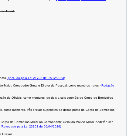
nte Geral.
nato.
(Incluído pela Lei 21792 de 06/12/2023)
o-Maior, Corregedor-Geral e Diretor de Pessoal, como membros natos.
(Redação
ção de Oficiais, como membros, de dois a seis coronéis do Corpo de Bombeiros
 como membros, três oficiais superiores do último posto do Corpo de Bombeiros
rpo de Bombeiros Militar ao Comandante-Geral da Polícia Militar, poderão ser
(Revogado pela Lei 23103 de 06/04/2026)
 Oficiais.