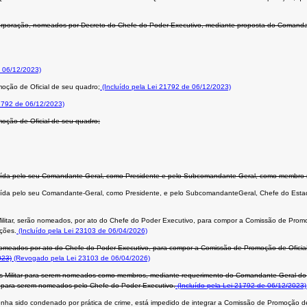
Corporação, nomeados por Decreto do Chefe do Poder Executivo, mediante proposta do Comanda
 06/12/2023)
moção de Oficial de seu quadro;
(Incluído pela Lei 21792 de 06/12/2023)
21792 de 06/12/2023)
moção de Oficial de seu quadro;
ituída pelo seu Comandante-Geral, como Presidente e pelo Subcomandante-Geral, como membro 
tuída pelo seu Comandante-Geral, como Presidente, e pelo SubcomandanteGeral, Chefe do Estad
itar, serão nomeados, por ato do Chefe do Poder Executivo, para compor a Comissão de Promo
nções.
(Incluído pela Lei 23103 de 06/04/2026)
omeados por ato do Chefe do Poder Executivo, para compor a Comissão de Promoção de Oficiais,
023)
(Revogado pela Lei 23103 de 06/04/2026)
os Militar para serem nomeados como membros, mediante requerimento do Comandante-Geral do Co
tes, para serem nomeados pelo Chefe do Poder Executivo.
(Incluído pela Lei 21792 de 06/12/2023)
ou tenha sido condenado por prática de crime, está impedido de integrar a Comissão de Promoção de