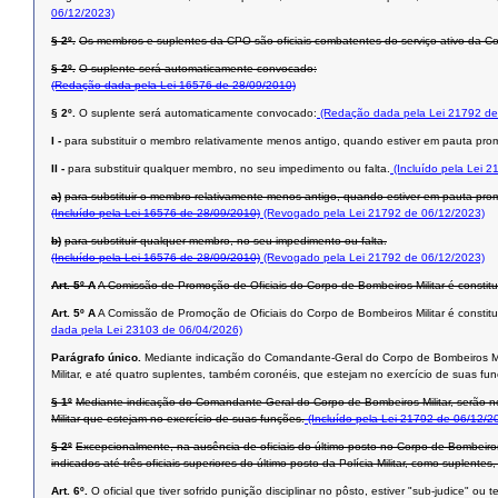
06/12/2023)
§ 2º.
Os membros e suplentes da CPO são oficiais combatentes do serviço ativo da 
§ 2º.
O suplente será automaticamente convocado:
(Redação dada pela Lei 16576 de 28/09/2010)
§ 2º.
O suplente será automaticamente convocado:
(Redação dada pela Lei 21792 de
I -
para substituir o membro relativamente menos antigo, quando estiver em pauta pro
II -
para substituir qualquer membro, no seu impedimento ou falta.
(Incluído pela Lei 
a)
para substituir o membro relativamente menos antigo, quando estiver em pauta pro
(Incluído pela Lei 16576 de 28/09/2010)
(Revogado pela Lei 21792 de 06/12/2023)
b)
para substituir qualquer membro, no seu impedimento ou falta.
(Incluído pela Lei 16576 de 28/09/2010)
(Revogado pela Lei 21792 de 06/12/2023)
Art. 5º A
A Comissão de Promoção de Oficiais do Corpo de Bombeiros Militar é const
Art. 5º A
A Comissão de Promoção de Oficiais do Corpo de Bombeiros Militar é consti
dada pela Lei 23103 de 06/04/2026)
Parágrafo único.
Mediante indicação do Comandante-Geral do Corpo de Bombeiros Mil
Militar, e até quatro suplentes, também coronéis, que estejam no exercício de suas fu
§ 1º
Mediante indicação do Comandante-Geral do Corpo de Bombeiros Militar, serão n
Militar que estejam no exercício de suas funções.
(Incluído pela Lei 21792 de 06/12/2
§ 2º
Excepcionalmente, na ausência de oficiais do último posto no Corpo de Bombeir
indicados até três oficiais superiores do último posto da Polícia Militar, como suplen
Art. 6º.
O oficial que tiver sofrido punição disciplinar no pôsto, estiver "sub-judice" 