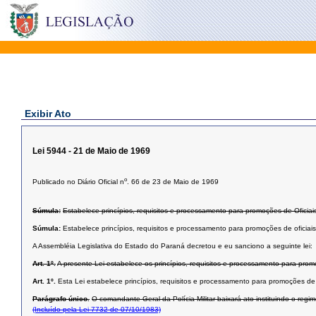
Exibir Ato
Lei 5944 - 21 de Maio de 1969
o
Publicado no Diário Oficial n
. 66 de 23 de Maio de 1969
Súmula:
Estabelece princípios, requisitos e processamento para promoções de Oficiais 
Súmula:
Estabelece princípios, requisitos e processamento para promoções de oficiais
A Assembléia Legislativa do Estado do Paraná decretou e eu sanciono a seguinte lei:
Art. 1º.
A presente Lei estabelece os princípios, requisitos e processamento para promo
Art. 1º.
Esta Lei estabelece princípios, requisitos e processamento para promoções de o
Parágrafo único.
O comandante-Geral da Polícia Militar baixará ato instituindo o reg
(Incluído pela Lei 7732 de 07/10/1983)