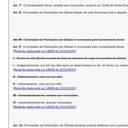
Art. 7º.
O Comandante Geral, sempre que necessário, proporá ao Chefe do Poder Exe
Art. 8º.
A Comissão de Promoções de Oficiais dispõe de uma Secretaria sob a direção de
Art. 9º.
A Comissão de Promoções de Oficiais é convocada pelo Comandante Geral:
Art. 9º.
A Comissão de Promoções de Oficiais é convocada pelo Comandante-Geral:
(Redação dada pela Lei 18659 de 22/12/2015)
I -
Dentro de oito (8) dias a partir da data de abertura de vaga em quadros de oficiais.
I -
obrigatoriamente, em até dez dias após as datas fixadas no art. 42 desta Lei, efet
(Redação dada pela Lei 18659 de 22/12/2015)
II -
Ordinàriamente, uma vez por mês.
II -
ordinariamente, uma vez por mês;
(Redação dada pela Lei 18659 de 22/12/2015)
III -
Extraordinàriamente, sempre que necessário.
III -
extraordinariamente, quando necessário.
(Redação dada pela Lei 18659 de 22/12/2015)
Art. 10.
A Comissão de Promoções de Oficiais sòmente poderá deliberar com a presen