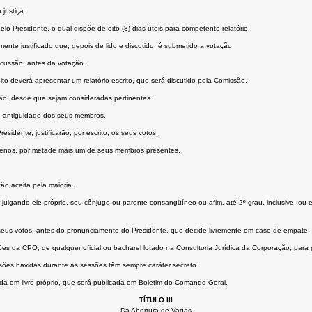
justiça.
o Presidente, o qual dispõe de oito (8) dias úteis para competente relatório.
ente justificado que, depois de lido e discutido, é submetido a votação.
cussão, antes da votação.
eito deverá apresentar um relatório escrito, que será discutido pela Comissão.
o, desde que sejam consideradas pertinentes.
de antiguidade dos seus membros.
dente, justificarão, por escrito, os seus votos.
enos, por metade mais um de seus membros presentes.
o aceita pela maioria.
 julgando ele próprio, seu cônjuge ou parente consangüíneo ou afim, até 2º grau, inclusive, ou
seus votos, antes do pronunciamento do Presidente, que decide livremente em caso de empate.
s da CPO, de qualquer oficial ou bacharel lotado na Consultoria Jurídica da Corporação, para 
ssões havidas durante as sessões têm sempre caráter secreto.
da em livro próprio, que será publicada em Boletim do Comando Geral.
TÍTULO III
Da Abertura de Vagas