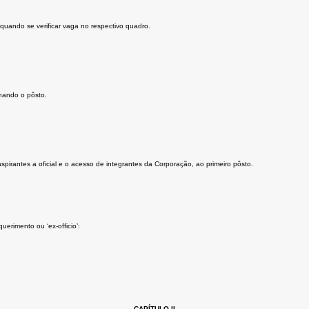
quando se verificar vaga no respectivo quadro.
inando o pôsto.
pirantes a oficial e o acesso de integrantes da Corporação, ao primeiro pôsto.
erimento ou ‘ex-officio’:
CAPÍTULO II