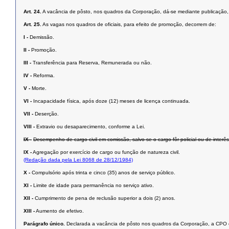
Art. 24.
A vacância de pôsto, nos quadros da Corporação, dá-se mediante publicação,
Art. 25.
As vagas nos quadros de oficiais, para efeito de promoção, decorrem de:
I -
Demissão.
II -
Promoção.
III -
Transferência para Reserva, Remunerada ou não.
IV -
Reforma.
V -
Morte.
VI -
Incapacidade física, após doze (12) meses de licença continuada.
VII -
Deserção.
VIII -
Extravio ou desaparecimento, conforme a Lei.
IX -
Desempenho de cargo civil em comissão, salvo se o cargo fôr policial ou de inter
IX -
Agregação por exercício de cargo ou função de natureza civil.
(Redação dada pela Lei 8068 de 28/12/1984)
X -
Compulsório após trinta e cinco (35) anos de serviço público.
XI -
Limite de idade para permanência no serviço ativo.
XII -
Cumprimento de pena de reclusão superior a dois (2) anos.
XIII -
Aumento de efetivo.
Parágrafo único.
Declarada a vacância de pôsto nos quadros da Corporação, a CPO o