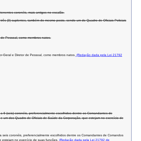
 tenentes-coronéis, mais antigos no escalão.
e três (3) suplentes, também do mesmo posto, sendo um do Quadro de Oficiais Policiais
r de Pessoal, como membros natos.
or-Geral e Diretor de Pessoal, como membros natos.
(Redação dada pela Lei 21792
 6 (seis) coronéis, preferencialmente escolhidos dentre os Comandantes de
res e um dos Quadro de Oficiais de Saúde da Corporação, que estejam no exercício de
a seis coronéis, preferencialmente escolhidos dentre os Comandantes de Comandos
e estejam no exercício de suas funções.
(Redação dada pela Lei 21792 de