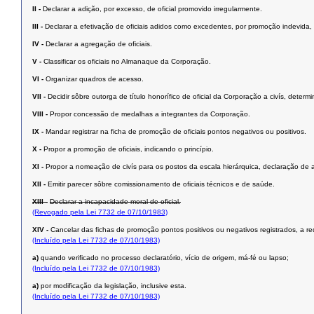
II -
Declarar a adição, por excesso, de oficial promovido irregularmente.
III -
Declarar a efetivação de oficiais adidos como excedentes, por promoção indevida, 
IV -
Declarar a agregação de oficiais.
V -
Classificar os oficiais no Almanaque da Corporação.
VI -
Organizar quadros de acesso.
VII -
Decidir sôbre outorga de título honorífico de oficial da Corporação a civís, determ
VIII -
Propor concessão de medalhas a integrantes da Corporação.
IX -
Mandar registrar na ficha de promoção de oficiais pontos negativos ou positivos.
X -
Propor a promoção de oficiais, indicando o princípio.
XI -
Propor a nomeação de civís para os postos da escala hierárquica, declaração de as
XII -
Emitir parecer sôbre comissionamento de oficiais técnicos e de saúde.
XIII -
Declarar a incapacidade moral de oficial.
(Revogado pela Lei 7732 de 07/10/1983)
XIV -
Cancelar das fichas de promoção pontos positivos ou negativos registrados, a requ
(Incluído pela Lei 7732 de 07/10/1983)
a)
quando verificado no processo declaratório, vício de origem, má-fé ou lapso;
(Incluído pela Lei 7732 de 07/10/1983)
a)
por modificação da legislação, inclusive esta.
(Incluído pela Lei 7732 de 07/10/1983)