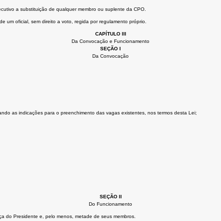
cutivo a substituição de qualquer membro ou suplente da CPO.
 um oficial, sem direito a voto, regida por regulamento próprio.
CAPÍTULO III
Da Convocação e Funcionamento
SEÇÃO I
Da Convocação
uando as indicações para o preenchimento das vagas existentes, nos termos desta Lei;
SEÇÃO II
Do Funcionamento
ça do Presidente e, pelo menos, metade de seus membros.