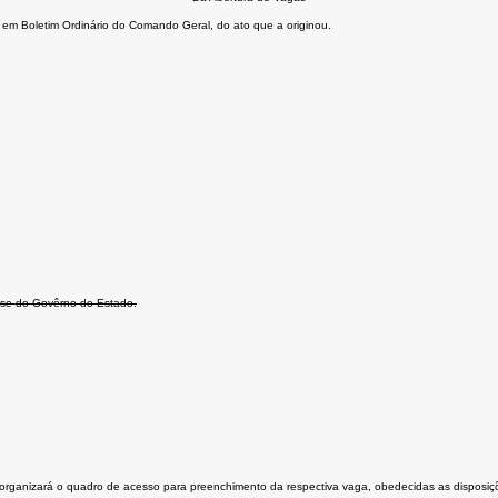
 em Boletim Ordinário do Comando Geral, do ato que a originou.
êsse do Govêrno do Estado.
rganizará o quadro de acesso para preenchimento da respectiva vaga, obedecidas as disposiçõ