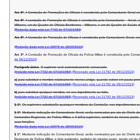
Art. 5º.
A Comissão de Promoções de Oficiais é constituída pelo Comandante Geral como
Art. 5º.
A comissão de Promoção de Oficiais é constituída pelo Comandante – Geral, co
Militares, um do Quadro de Oficiais Bombeiros – Militares, e um do Quadro de Saúde 
(Redação dada pela Lei 7732 de 07/10/1983)
Art. 5º.
A Comissão de Promoção de Oficiais é constituída pelo Comandante-Geral, co
(Redação dada pela Lei 16576 de 28/09/2010)
Art. 5º.
A Comissão de Promoção de Oficiais da Polícia Militar é constituída pelo Co
de 06/12/2023)
Parágrafo único.
O suplente será automaticamente convocado.
(Incluído pela Lei 7732 de 07/10/1983)
(Revogado pela Lei 21792 de 06/12/2023)
a)
para substituir o membro relativamente menos antigo, quando estiver em pauta pro
(Incluído pela Lei 7732 de 07/10/1983)
(Revogado pela Lei 21792 de 06/12/2023)
b)
para substituir qualquer membro, no seu impedimento ou falta.
(Incluído pela Lei 7732 de 07/10/1983)
(Revogado pela Lei 21792 de 06/12/2023)
§ 1º.
Os suplentes substituirão quaisquer membros da Comissão, nos impedimentos ou 
§ 1º.
Mediante indicação do Comandante-Geral, serão nomeados por ato do Chefe do P
Comandos Regionais, de Polícia Militar, e 3 (três) suplentes, também do mesmo posto,
suas funções.
(Redação dada pela Lei 16576 de 28/09/2010)
§ 1º.
Mediante indicação do Comandante-Geral, serão nomeados por ato do Chefe do 
Regionais de Polícia Militar, e dois suplentes, também do mesmo posto, sendo um do Q