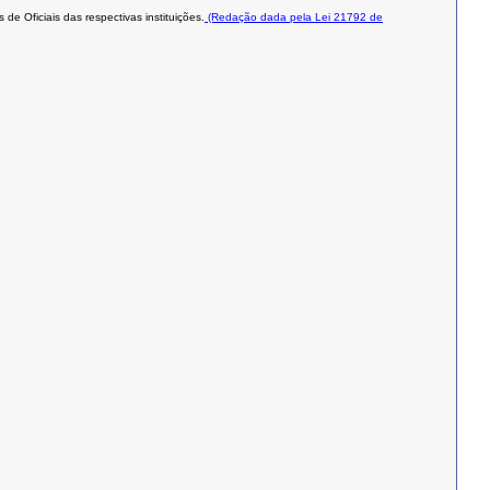
e Oficiais das respectivas instituições.
(Redação dada pela Lei 21792 de