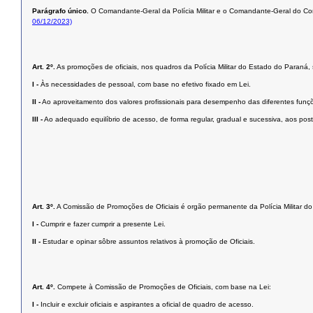
Parágrafo único.
O Comandante-Geral da Polícia Militar e o Comandante-Geral do Corpo
06/12/2023)
Art. 2º.
As promoções de oficiais, nos quadros da Polícia Militar do Estado do Paraná,
I -
Às necessidades de pessoal, com base no efetivo fixado em Lei.
II -
Ao aproveitamento dos valores profissionais para desempenho das diferentes funç
III -
Ao adequado equilíbrio de acesso, de forma regular, gradual e sucessiva, aos postos 
Art. 3º.
A Comissão de Promoções de Oficiais é orgão permanente da Polícia Militar do
I -
Cumprir e fazer cumprir a presente Lei.
II -
Estudar e opinar sôbre assuntos relativos à promoção de Oficiais.
Art. 4º.
Compete à Comissão de Promoções de Oficiais, com base na Lei:
I -
Incluir e excluir oficiais e aspirantes a oficial de quadro de acesso.