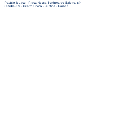
Palácio Iguaçu - Praça Nossa Senhora de Salette, s/n
80530-909 - Centro Cívico - Curitiba - Paraná