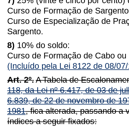
7)
25% (vinte e cinco por cento) 
Curso de Formação de Sargento
Curso de Especialização de Praç
Sargento.
8)
10% do soldo:
Curso de Formação de Cabo ou 
(Incluído pela Lei 8122 de 08/07
Art. 2º.
A Tabela de Escalonament
118, da Lei nº 6.417, de 03 de ju
6.839, de 22 de novembro de 19
1981
, fica alterada, passando a 
índices a seguir fixados: