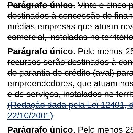
Parágrafo único.
Vinte e cinco 
destinados à concessão de fina
médias empresas que atuam nos s
comercial, instaladas no territór
Parágrafo único.
Pelo menos 25
recursos serão destinados à co
de garantia de crédito (aval) pa
empreendedores, que atuam nos se
e de serviços, instalados no terr
(Redação dada pela Lei 12401, 
22/10/2001)
Parágrafo único.
Pelo menos 25