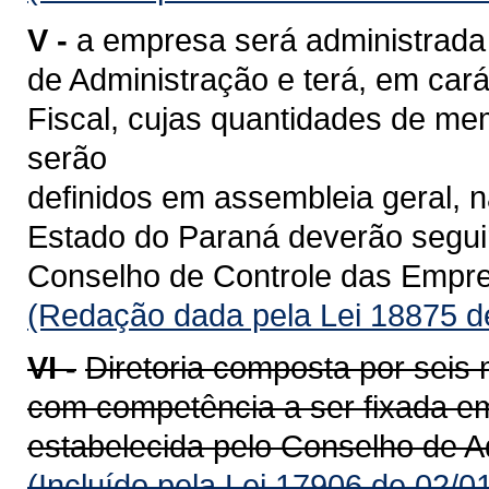
V -
a empresa será administrada
de Administração e terá, em ca
Fiscal, cujas quantidades de m
serão
definidos em assembleia geral, n
Estado do Paraná deverão seguir 
Conselho de Controle das Empr
(Redação dada pela Lei 18875 d
VI -
Diretoria composta por seis
com competência a ser fixada e
estabelecida pelo Conselho de A
(Incluído pela Lei 17906 de 02/0