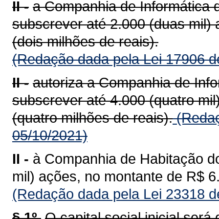
II -
a Companhia de Informática 
subscrever até 2.000 (duas mil) 
(dois milhões de reais).
(Redação dada pela Lei 17906 d
II -
autoriza a Companhia de Inf
subscrever até 4.000 (quatro mil
(quatro milhões de reais).
(Redaç
05/10/2021)
II -
à Companhia de Habitação d
mil) ações, no montante de R$ 6.
(Redação dada pela Lei 23318 d
§ 1º.
O capital social inicial ser