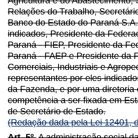
Agricultura e do Abastecimento,
Relações do Trabalho, Secretári
Banco do Estado do Paraná S.A. 
indicados, Presidente da Federa
Paraná - FIEP, Presidente da Fe
Paraná - FAEP e Presidente da 
Comerciais, Industriais e Agrop
representantes por eles indicado
da Fazenda, e por uma diretori
competência a ser fixada em Est
de Secretário de Estado.
(Redação dada pela Lei 12401, 
Art. 5º.
A administração social d