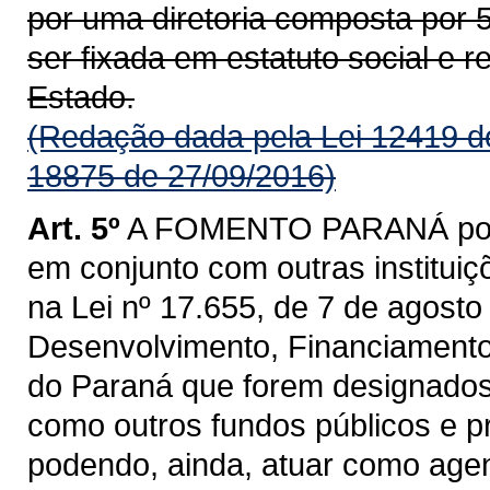
por uma diretoria composta por
ser fixada em estatuto social e 
Estado.
(Redação dada pela Lei 12419 d
18875 de 27/09/2016)
Art. 5º
A FOMENTO PARANÁ poderá
em conjunto com outras instituiç
na Lei nº 17.655, de 7 de agost
Desenvolvimento, Financiamento
do Paraná que forem designado
como outros fundos públicos e pr
podendo, ainda, atuar como agent