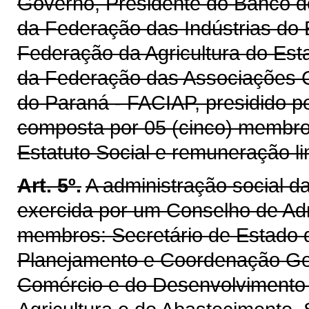
Governo, Presidente do Banco d
da Federação das Indústrias do 
Federação da Agricultura do Est
da Federação das Associações C
do Paraná - FACIAP, presidido pe
composta por 05 (cinco) membro
Estatuto Social e remuneração li
Art. 5º.
A administração social 
exercida por um Conselho de Ad
membros: Secretário de Estado 
Planejamento e Coordenação Gera
Comércio e do Desenvolvimento 