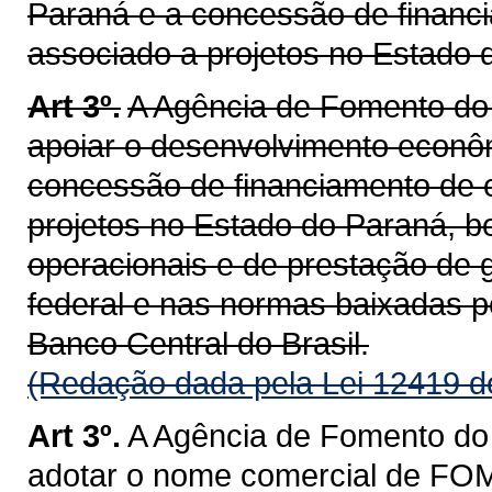
Paraná e a concessão de financia
associado a projetos no Estado 
Art 3º.
A Agência de Fomento do P
apoiar o desenvolvimento econôm
concessão de financiamento de ca
projetos no Estado do Paraná, 
operacionais e de prestação de g
federal e nas normas baixadas p
Banco Central do Brasil.
(Redação dada pela Lei 12419 d
Art 3º.
A Agência de Fomento do
adotar o nome comercial de F