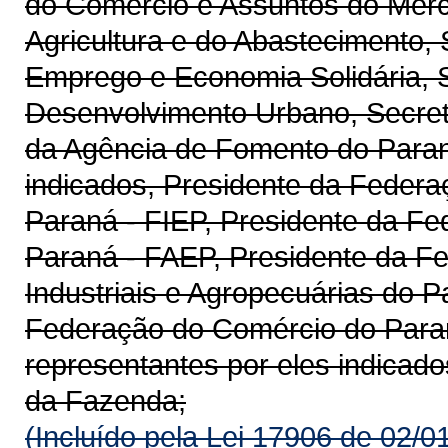
do Comércio e Assuntos do Merc
Agricultura e do Abastecimento, 
Emprego e Economia Solidária, S
Desenvolvimento Urbano, Secret
da Agência de Fomento do Paraná
indicados, Presidente da Federa
Paraná - FIEP, Presidente da Fe
Paraná - FAEP, Presidente da F
Industriais e Agropecuárias do 
Federação do Comércio do Par
representantes por eles indicado
da Fazenda;
(Incluído pela Lei 17906 de 02/0