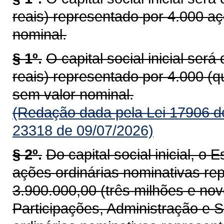
reais) representado por 4.000 aç
nominal.
§ 1º.
O capital social inicial ser
reais) representado por 4.000 (q
sem valor nominal.
(Redação dada pela Lei 17906 d
23318 de 09/07/2026)
§ 2º.
Do capital social inicial, 
ações ordinárias nominativas r
3.900.000,00 (três milhões e nov
Participações, Administração e 