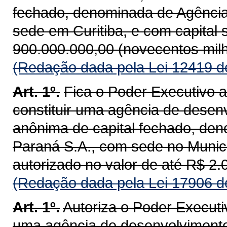
fechado, denominada de
Agência
sede em Curitiba, e com capital 
900.000.000,00 (novecentos milh
(Redação dada pela Lei 12419 d
Art. 1º.
Fica o Poder Executivo a
constituir uma agência de desen
anônima de capital fechado, de
Paraná S.A., com sede no Municíp
autorizado no valor de até R$ 2.0
(Redação dada pela Lei 17906 d
Art. 1º.
Autoriza o Poder Executiv
uma agência de desenvolvimento