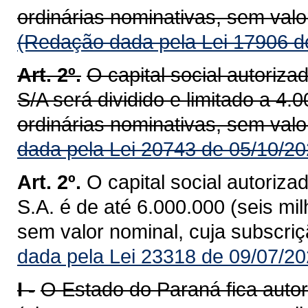
ordinárias nominativas, sem valo
(Redação dada pela Lei 17906 d
Art. 2º.
O capital social autori
S/A será dividido e limitado a 4
ordinárias nominativas, sem valo
dada pela Lei 20743 de 05/10/20
Art. 2º.
O capital social autori
S.A. é de até 6.000.000 (seis mi
sem valor nominal, cuja subscriç
dada pela Lei 23318 de 09/07/20
I -
O Estado do Paraná fica auto