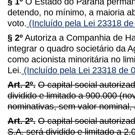
§ 1º
O Estado do Paraná permane
detendo, no mínimo, a maioria abs
voto.
(Incluído pela Lei 23318 de
§ 2º
Autoriza a Companhia de H
integrar o quadro societário da
como acionista minoritária no limi
Lei.
(Incluído pela Lei 23318 de 
Art. 2º.
O capital social autoriz
dividido e limitado a 900.000 (no
nominativas, sem valor nominal, 
Art. 2º.
O capital social autori
S.A. será dividido e limitado a 2