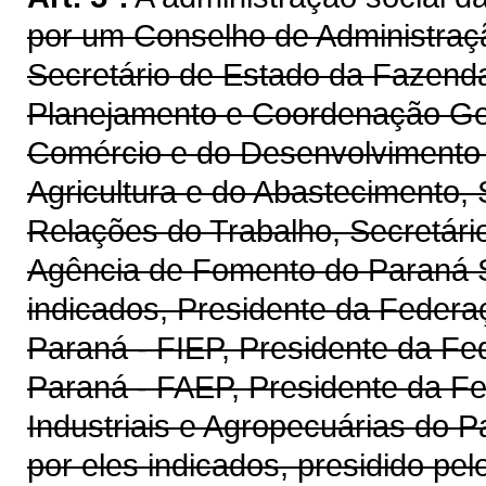
por um Conselho de Administraç
Secretário de Estado da Fazenda
Planejamento e Coordenação Gera
Comércio e do Desenvolvimento 
Agricultura e do Abastecimento,
Relações do Trabalho, Secretári
Agência de Fomento do Paraná S.
indicados, Presidente da Federa
Paraná - FIEP, Presidente da Fe
Paraná - FAEP, Presidente da F
Industriais e Agropecuárias do 
por eles indicados, presidido pe