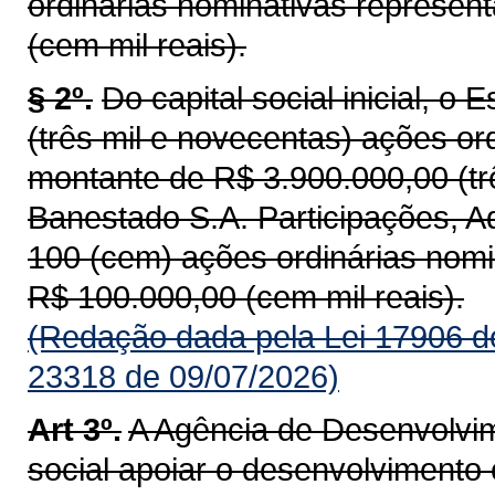
ordinárias nominativas represen
(cem mil reais).
§ 2º.
Do capital social inicial, 
(três mil e novecentas) ações or
montante de R$ 3.900.000,00 (trê
Banestado S.A. Participações, A
100 (cem) ações ordinárias nom
R$ 100.000,00 (cem mil reais).
(Redação dada pela Lei 17906 d
23318 de 09/07/2026)
Art 3º.
A Agência de Desenvolvim
social apoiar o desenvolvimento