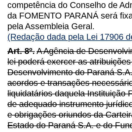
competência do Conselho de Admi
da FOMENTO PARANÁ será fixada
pela Assembleia Geral.
(Redação dada pela Lei 17906 d
Art. 8º.
A Agência de Desenvolvim
lei poderá exercer as atribuiçõe
Desenvolvimento do Paraná S.A. 
acordos e transações necessári
liquidatários daquela Instituiçã
de adequado instrumento jurídico
e obrigações oriundos da Carte
Estado do Paraná S.A. e do Fun