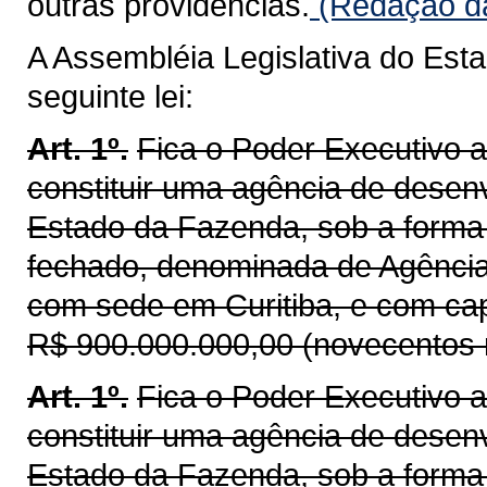
outras providências.
(Redação da
A Assembléia Legislativa do Est
seguinte lei:
Art. 1º.
Fica o Poder Executivo a
constituir uma agência de desen
Estado da Fazenda, sob a forma
fechado, denominada de Agência
com sede em Curitiba, e com capi
R$ 900.000.000,00 (novecentos m
Art. 1º.
Fica o Poder Executivo a
constituir uma agência de desen
Estado da Fazenda, sob a forma