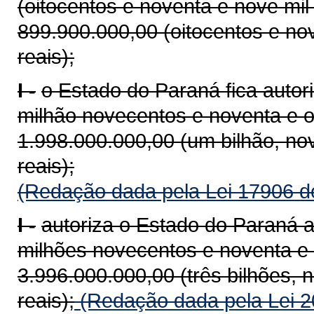
(oitocentos e noventa e nove mil
899.900.000,00 (oitocentos e no
reais);
I -
o Estado do Paraná fica autor
milhão novecentos e noventa e oi
1.998.000.000,00 (um bilhão, no
reais);
(Redação dada pela Lei 17906 d
I -
autoriza o Estado do Paraná a
milhões novecentos e noventa e s
3.996.000.000,00 (três bilhões, 
reais);
(Redação dada pela Lei 2