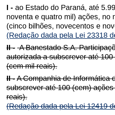
I -
ao Estado do Paraná, até 5.99
noventa e quatro mil) ações, no
(cinco bilhões, novecentos e nov
(Redação dada pela Lei 23318 d
II -
A Banestado S.A. Participaçõ
autorizada a subscrever até 100
(cem mil reais).
II -
A Companhia de Informática 
subscrever até 100 (cem) ações 
reais).
(Redação dada pela Lei 12419 d