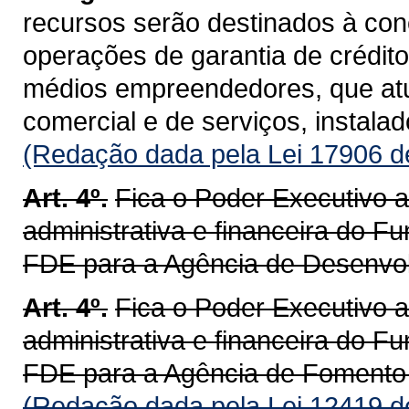
recursos serão destinados à co
operações de garantia de crédito
médios empreendedores, que atua
comercial e de serviços, instalad
(Redação dada pela Lei 17906 d
Art. 4º.
Fica o Poder Executivo au
administrativa e financeira do 
FDE para a Agência de Desenvol
Art. 4º.
Fica o Poder Executivo au
administrativa e financeira do 
FDE para a
Agência de Fomento
(Redação dada pela Lei 12419 d