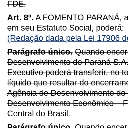
FDE.
Art. 8º.
A FOMENTO PARANÁ, além
em seu Estatuto Social, poderá:
(Redação dada pela Lei 17906 d
Parágrafo único.
Quando encerr
Desenvolvimento do Paraná S.A.
Executivo poderá transferir, no t
líquido que resultar do encerram
Agência de Desenvolvimento do 
Desenvolvimento Econômico – F
Central do Brasil.
Parágrafo único.
Quando encerr