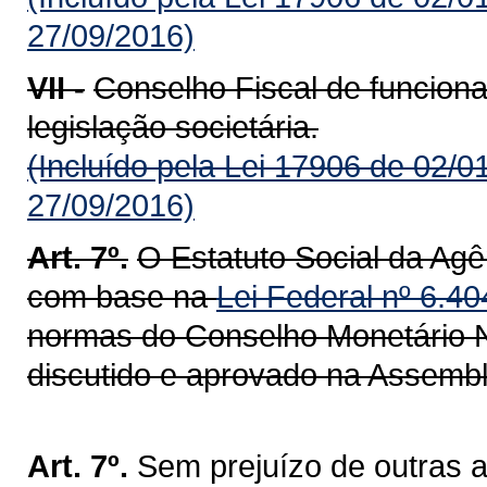
27/09/2016)
VII -
Conselho Fiscal de funcion
legislação societária.
(Incluído pela Lei 17906 de 02/0
27/09/2016)
Art. 7º.
O Estatuto Social da Ag
com base na
Lei Federal nº 6.4
normas do Conselho Monetário N
discutido e aprovado na Assemblé
Art. 7º.
Sem prejuízo de outras at