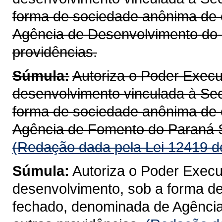
forma de sociedade anônima de 
Agência de Desenvolvimento do 
providências.
Súmula:
Autoriza o Poder Execut
desenvolvimento vinculada à Sec
forma de sociedade anônima de 
Agência de Fomento do Paraná 
(Redação dada pela Lei 12419 d
Súmula:
Autoriza o Poder Execut
desenvolvimento, sob a forma de
fechado, denominada de Agência