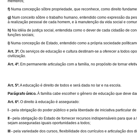
membros;
f)
Numa concepção sôbre propriedade, que reconhece, como direito fundament
g)
Num conceito sôbre o trabalho humano, entendido como expressão da pess
à realização pessoal de cada homem, e à manutenção da vida social e comunit
h)
Na idéia de justiça social, entendida como o dever de cada cidadão de c
funções sociais;
i)
Numa concepção de Estado, entendido como a própria sociedade polìticame
Art. 3º.
Os serviços de educação e cultura destinam-se a oferecer a todos opor
civilização.
Art. 4º.
Em permanente articulação com a família, no propósito de tornar efeti
Art. 5º.
A educação é direito de todos e será dada no lar e na escola.
Parágrafo único.
À família cabe escolher o gênero de educação que deve dar 
Art. 6º.
O direito à educação é assegurado:
I -
pela obrigação do poder público e pela liberdade de iniciativa particular d
II -
pela obrigação do Estado de fornecer recursos indispensáveis para que a
sejam asseguradas iguais oportunidades a todos;
III -
pela variedade dos cursos, flexibilidade dos currículos e articulação dos 