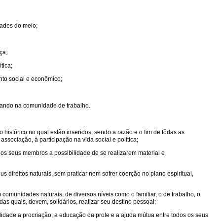
dades do meio;
ça;
tica;
nto social e econômico;
ucando na comunidade de trabalho.
istórico no qual estão inseridos, sendo a razão e o fim de tôdas as
 associação, à participação na vida social e política;
os seus membros a possibilidade de se realizarem material e
 direitos naturais, sem praticar nem sofrer coerção no plano espiritual,
munidades naturais, de diversos níveis como o familiar, o de trabalho, o
as quais, devem, solidários, realizar seu destino pessoal;
inalidade a procriação, a educação da prole e a ajuda mútua entre todos os seus