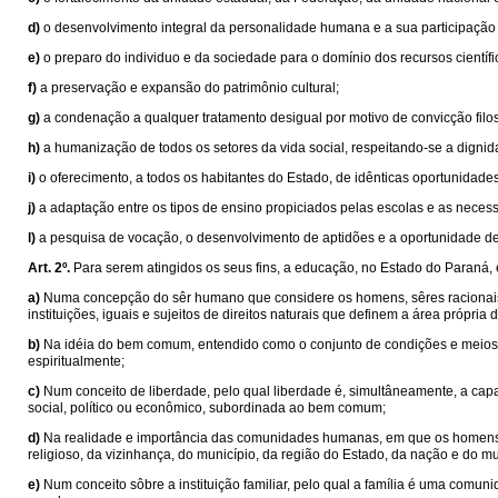
d)
o desenvolvimento integral da personalidade humana e a sua participaçã
e)
o preparo do individuo e da sociedade para o domínio dos recursos científi
f)
a preservação e expansão do patrimônio cultural;
g)
a condenação a qualquer tratamento desigual por motivo de convicção filosó
h)
a humanização de todos os setores da vida social, respeitando-se a digni
i)
o oferecimento, a todos os habitantes do Estado, de idênticas oportunidades
j)
a adaptação entre os tipos de ensino propiciados pelas escolas e as neces
l)
a pesquisa de vocação, o desenvolvimento de aptidões e a oportunidade de 
Art. 2º.
Para serem atingidos os seus fins, a educação, no Estado do Paraná,
a)
Numa concepção do sêr humano que considere os homens, sêres racionais, s
instituições, iguais e sujeitos de direitos naturais que definem a área própria 
b)
Na idéia do bem comum, entendido como o conjunto de condições e meios c
espiritualmente;
c)
Num conceito de liberdade, pelo qual liberdade é, simultâneamente, a capac
social, político ou econômico, subordinada ao bem comum;
d)
Na realidade e importância das comunidades humanas, em que os homens, p
religioso, da vizinhança, do município, da região do Estado, da nação e do m
e)
Num conceito sôbre a instituição familiar, pelo qual a família é uma comuni