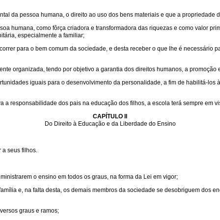
al da pessoa humana, o direito ao uso dos bens materiais e que a propriedade d
oa humana, como fôrça criadora e transformadora das riquezas e como valor pri
ária, especialmente a familiar;
oncorrer para o bem comum da sociedade, e desta receber o que lhe é necessário 
nte organizada, tendo por objetivo a garantia dos direitos humanos, a promoção
tunidades iguais para o desenvolvimento da personalidade, a fim de habilitá-los à
va a responsabilidade dos pais na educação dos filhos, a escola terá sempre em vis
CAPÍTULO II
Do Direito à Educação e da Liberdade do Ensino
a seus filhos.
e ministrarem o ensino em todos os graus, na forma da Lei em vigor;
 família e, na falta desta, os demais membros da sociedade se desobriguem dos 
diversos graus e ramos;