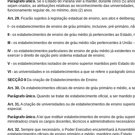
Parágrafo único.
Se o Estado do Paraná vier a manter, durante cinco (5) ano
sejam criados, as atribuições relativas ao reconhecimento das universidade
funcionamento regular de, no mínimo, dois (2) anos.
Art. 29.
Ficarão sujeitos à legislação estadual de ensino, aos atos e delibe
I -
os estabelecimentos de ensino de gráu primário, inclusive, pré-primário, nã
II -
os estabelecimentos de ensino de gráu médio já pertencentes ao Estado, n
III -
os estabelecimentos de ensino de gráu médio não pertencentes à União – Es
IV -
os estabelecimentos particulares de ensino de gráu médio já existentes n
exercer o direito de opção pelo sistema estadual de ensino;
V -
os estabelecimentos isolados de ensino superior mantidos pelo Estado do
VI -
as universidades e os estabelecimentos a que se refere o parágrafo único, 
SECÇÃO II
Da criação de Estabelecimentos de Ensino
Art. 30.
Os estabelecimentos oficiais de ensino de gráu primário e médio, a 
Parágrafo único.
Quando se tratar de estabelecimento oficial, a ser mantid
Art. 31.
A criação de universidades ou de estabelecimentos de ensino superio
especial.
Parágrafo único.
A lei que instituir estabelecimentos de ensino de gráu supe
ministrados) criará os cargos docentes, técnicos e administrativos necessári
Art. 32.
Sempre que necessário, o Poder Executivo encaminhará à Assembléia L
estabelecimentos oficiais de ensino primário e médio, mantidos pelo Estado.