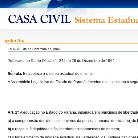
exibir Ato
Lei 4978 - 05 de Dezembro de 1964
o
Publicado no Diário Oficial n
. 242 de 26 de Dezembro de 1964
Súmula:
Estabelece o sistema estadual de ensino.
A Assembléia Legislativa do Estado do Paraná decretou e eu sanciono a segui
Art. 1º.
A educação no Estado do Paraná, inspirada em princípios de liberdade
a)
a compreensão dos direitos e deveres da pessoa humana, do cidadão, do
b)
o respeito à dignidade e às liberdades fundamentais do homem;
c)
o fortalecimento da unidade estadual, da Federação, da unidade nacional e