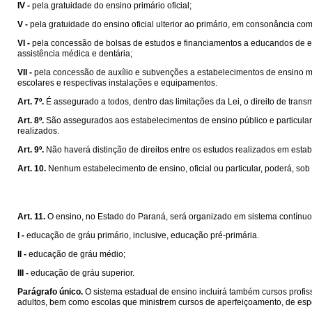
IV -
pela gratuidade do ensino primário oficial;
V -
pela gratuidade do ensino oficial ulterior ao primário, em consonância co
VI -
pela concessão de bolsas de estudos e financiamentos a educandos de esco
assistência médica e dentária;
VII -
pela concessão de auxílio e subvenções a estabelecimentos de ensino ma
escolares e respectivas instalações e equipamentos.
Art. 7º.
É assegurado a todos, dentro das limitações da Lei, o direito de trans
Art. 8º.
São assegurados aos estabelecimentos de ensino público e particulares
realizados.
Art. 9º.
Não haverá distinção de direitos entre os estudos realizados em estab
Art. 10.
Nenhum estabelecimento de ensino, oficial ou particular, poderá, sob 
Art. 11.
O ensino, no Estado do Paraná, será organizado em sistema contínu
I -
educação de gráu primário, inclusive, educação pré-primária.
II -
educação de gráu médio;
III -
educação de gráu superior.
Parágrafo único.
O sistema estadual de ensino incluirá também cursos profiss
adultos, bem como escolas que ministrem cursos de aperfeiçoamento, de esp