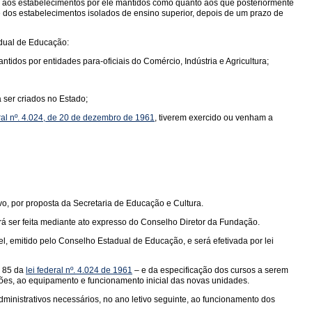
nto aos estabelecimentos por êle mantidos como quanto aos que posteriormente
 dos estabelecimentos isolados de ensino superior, depois de um prazo de
adual de Educação:
ntidos por entidades para-oficiais do Comércio, Indústria e Agricultura;
 ser criados no Estado;
ral nº. 4.024, de 20 de dezembro de 1961
, tiverem exercido ou venham a
vo, por proposta da Secretaria de Educação e Cultura.
rá ser feita mediante ato expresso do Conselho Diretor da Fundação.
, emitido pelo Conselho Estadual de Educação, e será efetivada por lei
a 85 da
lei federal nº. 4.024 de 1961
– e da especificação dos cursos a serem
ações, ao equipamento e funcionamento inicial das novas unidades.
ministrativos necessários, no ano letivo seguinte, ao funcionamento dos