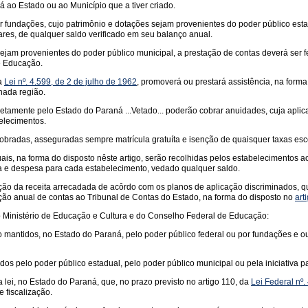
 ao Estado ou ao Município que a tiver criado.
or fundações, cujo patrimônio e dotações sejam provenientes do poder público est
res, de qualquer saldo verificado em seu balanço anual.
ejam provenientes do poder público municipal, a prestação de contas deverá ser f
e Educação.
la
Lei nº. 4.599, de 2 de julho de 1962
, promoverá ou prestará assistência, na forma d
nada região.
retamente pelo Estado do Paraná ...Vetado... poderão cobrar anuidades, cuja aplic
elecimentos.
 cobradas, asseguradas sempre matrícula gratuíta e isenção de quaisquer taxas esco
is, na forma do disposto nêste artigo, serão recolhidas pelos estabelecimentos 
ta e despesa para cada estabelecimento, vedado qualquer saldo.
ção da receita arrecadada de acôrdo com os planos de aplicação discriminados, 
ção anual de contas ao Tribunal de Contas do Estado, na forma do disposto no
art
do Ministério de Educação e Cultura e do Conselho Federal de Educação:
o mantidos, no Estado do Paraná, pelo poder público federal ou por fundações e ou
dos pelo poder público estadual, pelo poder público municipal ou pela iniciativa p
 lei, no Estado do Paraná, que, no prazo previsto no artigo 110, da
Lei Federal nº
e fiscalização.