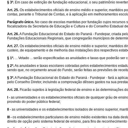
§ 3º.
Em caso de extinção de fundação educacional, o seu patrimônio reverterá
Art. 25.
Os estabelecimentos oficiais de ensino médio e superior, mantidos p
contas, perante o Tribunal de Contas, e à aplicação em melhoramentos escola
Parágrafo único.
No caso de escolas mantidas por fundação cujos recursos s
fiscalizadora da Secretaria de Educação e Cultura e do Conselho Estadual d
Art. 26.
A Fundação Educacional do Estado do Paraná - Fundepar, criada pe
Fundações Educacionais Regionais, que congregarão municípios de determi
Art. 27.
Os estabelecimentos oficiais de ensino médio e superior, mantidos di
custeio, de equipamento e de melhoria das instalações dos respectivos estab
§ 1º.
... Vetado ... serão especificadas as anuidades e taxas que poderão ser
§ 2º.
As anuidades e taxas escolares cobradas pelos estabelecimentos estadua
sendo que, no orçamento anual do Fundo, serão feitas as previsões de recei
§ 3º.
A Fundação Educacional do Estado do Paraná - Fundepar - fará a aplica
pelo Conselho Diretor, incluindo a comprovação dêsses gastos na sua presta
Art. 28.
Ficarão sujeitos à legislação federal de ensino e às determinações 
I -
as universidades e os estabelecimentos oficiais de qualquer gráu de ensin
provindo do poder público federal;
II -
as universidades e os estabelecimentos isolados de ensino superior, manti
III -
os estabelecimentos particulares de ensino médio existentes na data desta
direito de opção pelo sistema federal de ensino, para fins de reconhecimento 