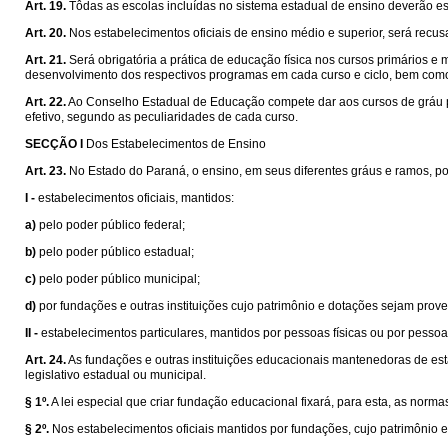
Art. 19.
Tôdas as escolas incluídas no sistema estadual de ensino deverão es
Art. 20.
Nos estabelecimentos oficiais de ensino médio e superior, será recu
Art. 21.
Será obrigatória a prática de educação física nos cursos primários e
desenvolvimento dos respectivos programas em cada curso e ciclo, bem como
Art. 22.
Ao Conselho Estadual de Educação compete dar aos cursos de gráu prim
efetivo, segundo as peculiaridades de cada curso.
SECÇÃO I
Dos Estabelecimentos de Ensino
Art. 23.
No Estado do Paraná, o ensino, em seus diferentes gráus e ramos, po
I -
estabelecimentos oficiais, mantidos:
a)
pelo poder público federal;
b)
pelo poder público estadual;
c)
pelo poder público municipal;
d)
por fundações e outras instituições cujo patrimônio e dotações sejam prove
II -
estabelecimentos particulares, mantidos por pessoas físicas ou por pessoas 
Art. 24.
As fundações e outras instituições educacionais mantenedoras de esta
legislativo estadual ou municipal.
§ 1º.
A lei especial que criar fundação educacional fixará, para esta, as norm
§ 2º.
Nos estabelecimentos oficiais mantidos por fundações, cujo patrimônio e 