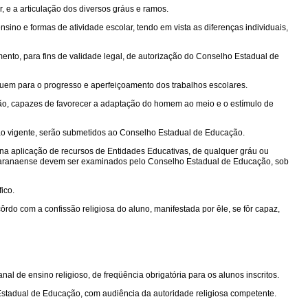
, e a articulação dos diversos gráus e ramos.
ino e formas de atividade escolar, tendo em vista as diferenças individuais,
ento, para fins de validade legal, de autorização do Conselho Estadual de
buem para o progresso e aperfeiçoamento dos trabalhos escolares.
ção, capazes de favorecer a adaptação do homem ao meio e o estímulo de
ação vigente, serão submetidos ao Conselho Estadual de Educação.
na aplicação de recursos de Entidades Educativas, de qualquer gráu ou
io paranaense devem ser examinados pelo Conselho Estadual de Educação, sob
ico.
acôrdo com a confissão religiosa do aluno, manifestada por êle, se fôr capaz,
l de ensino religioso, de freqüência obrigatória para os alunos inscritos.
o Estadual de Educação, com audiência da autoridade religiosa competente.