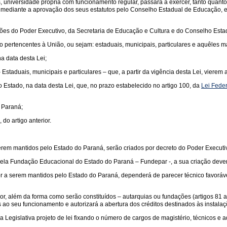
s, universidade própria com funcionamento regular, passará a exercer, tanto qua
s, mediante a aprovação dos seus estatutos pelo Conselho Estadual de Educação, e
rações do Poder Executivo, da Secretaria de Educação e Cultura e do Conselho Est
o pertencentes à União, ou sejam: estaduais, municipais, particulares e aquêles ma
a data desta Lei;
taduais, municipais e particulares – que, a partir da vigência desta Lei, vierem a
o Estado, na data desta Lei, que, no prazo estabelecido no artigo 100, da
Lei Fede
 Paraná;
do artigo anterior.
serem mantidos pelo Estado do Paraná, serão criados por decreto do Poder Executi
o pela Fundação Educacional do Estado do Paraná – Fundepar -, a sua criação deve
r a serem mantidos pelo Estado do Paraná, dependerá de parecer técnico favorável
rior, além da forma como serão constituídos – autarquias ou fundações (artigos 81 
os ao seu funcionamento e autorizará a abertura dos créditos destinados às instal
egislativa projeto de lei fixando o número de cargos de magistério, técnicos e ad