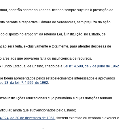
adual, poderão cobrar anuidades, ficando sempre sujeitos à prestação de
eita perante a respectiva Câmara de Vereadores, sem prejuízo da ação
o disposto no artigo 9º. da referida Lei, à instituição, no Estado, de
ação será feita, exclusivamente e totalmente, para atender despesas de
lares aos que provarem falta ou insuficiência de recursos.
ao Fundo Estadual de Ensino, criado pela
Lei nº. 4.599, de 2 de julho de 1962
que forem apresentados pelos estabelecimentos interessados e aprovados
igo 13, da lei nº. 4.599, de 1962
.
tras instituições educacionais cujo patrimônio e cujas dotações tenham
articular, ainda que subvencionados pelo Estado;
. 4.024, de 20 de dezembro de 1961
, tiverem exercido ou venham a exercer o