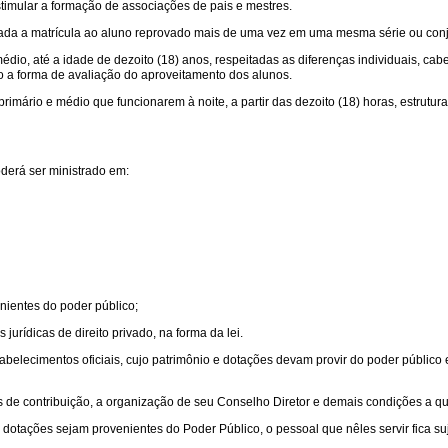
timular a formação de associações de pais e mestres.
sada a matrícula ao aluno reprovado mais de uma vez em uma mesma série ou conju
 médio, até a idade de dezoito (18) anos, respeitadas as diferenças individuais, c
 a forma de avaliação do aproveitamento dos alunos.
ário e médio que funcionarem à noite, a partir das dezoito (18) horas, estruturaç
derá ser ministrado em:
nientes do poder público;
jurídicas de direito privado, na forma da lei.
belecimentos oficiais, cujo patrimônio e dotações devam provir do poder público e
as de contribuição, a organização de seu Conselho Diretor e demais condições a que
dotações sejam provenientes do Poder Público, o pessoal que nêles servir fica sujei