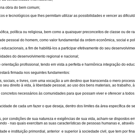
o na obra do bem comum;
cos e tecnológicos que lhes permitam utilizar as possibilidades e vencer as dificul
fica, política ou religiosa, bem como a quaisquer preconceitos de classe ou de ra
dade pessoal do homem, como valor fundamental da ordem econômica, social e polí
 educacionais, a fim de habilitá-los a participar efetivamente do seu desenvolvime
sidades do desenvolvimento regional e nacional;
orientação profissional, tendo em vista a perfeita e harmônica integração do ed
 estará firmada nos seguintes fundamentos:
ociais, e livres, com uma vocação a um destino que transcenda o mero processo h
do seu direito à vida, à liberdade pessoal, ao uso dos bens materiais, ao trabalho, à
oncretos necessários às comunidades para que possam viver e oferecer a todos 
idade de cada um fazer o que deseja, dentro dos limites da área específica de seus
or condições de sua natureza e exigências de sua vida, acham-se dispostos em co
undo - nas quais exercitam as suas características de pessoas humanas e, através d
dade e instituição primordial, anterior e superior à sociedade civil, que tem por f