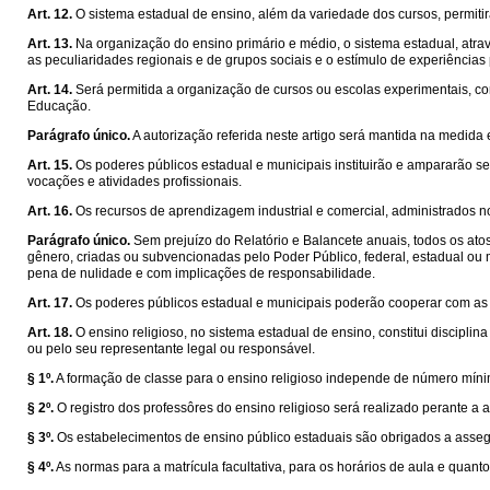
Art. 12.
O sistema estadual de ensino, além da variedade dos cursos, permitirá
Art. 13.
Na organização do ensino primário e médio, o sistema estadual, atrav
as peculiaridades regionais e de grupos sociais e o estímulo de experiência
Art. 14.
Será permitida a organização de cursos ou escolas experimentais, co
Educação.
Parágrafo único.
A autorização referida neste artigo será mantida na medid
Art. 15.
Os poderes públicos estadual e municipais instituirão e ampararão 
vocações e atividades profissionais.
Art. 16.
Os recursos de aprendizagem industrial e comercial, administrados n
Parágrafo único.
Sem prejuízo do Relatório e Balancete anuais, todos os at
gênero, criadas ou subvencionadas pelo Poder Público, federal, estadual ou
pena de nulidade e com implicações de responsabilidade.
Art. 17.
Os poderes públicos estadual e municipais poderão cooperar com as e
Art. 18.
O ensino religioso, no sistema estadual de ensino, constitui disciplina
ou pelo seu representante legal ou responsável.
§ 1º.
A formação de classe para o ensino religioso independe de número míni
§ 2º.
O registro dos professôres do ensino religioso será realizado perante a a
§ 3º.
Os estabelecimentos de ensino público estaduais são obrigados a assegur
§ 4º.
As normas para a matrícula facultativa, para os horários de aula e quan