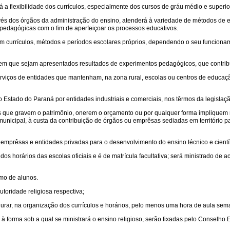
 a flexibilidade dos currículos, especialmente dos cursos de gráu médio e superior
és dos órgãos da administração do ensino, atenderá à variedade de métodos de ens
s pedagógicas com o fim de aperfeiçoar os processos educativos.
m currículos, métodos e períodos escolares próprios, dependendo o seu funcionam
a em que sejam apresentados resultados de experimentos pedagógicos, que contri
serviços de entidades que mantenham, na zona rural, escolas ou centros de educa
o Estado do Paraná por entidades industriais e comerciais, nos têrmos da legisl
os que gravem o patrimônio, onerem o orçamento ou por qualquer forma impliquem 
 municipal, à custa da contribuição de órgãos ou emprêsas sediadas em territór
mprêsas e entidades privadas para o desenvolvimento do ensino técnico e científ
 dos horários das escolas oficiais e é de matrícula facultativa; será ministrado de 
mo de alunos.
utoridade religiosa respectiva;
ar, na organização dos currículos e horários, pelo menos uma hora de aula semana
to à forma sob a qual se ministrará o ensino religioso, serão fixadas pelo Conselh