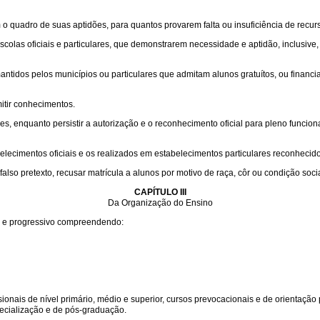
m o quadro de suas aptidões, para quantos provarem falta ou insuficiência de recur
las oficiais e particulares, que demonstrarem necessidade e aptidão, inclusive, so
ntidos pelos municípios ou particulares que admitam alunos gratuítos, ou financ
mitir conhecimentos.
, enquanto persistir a autorização e o reconhecimento oficial para pleno funciona
elecimentos oficiais e os realizados em estabelecimentos particulares reconhecido
falso pretexto, recusar matrícula a alunos por motivo de raça, côr ou condição soc
CAPÍTULO III
Da Organização do Ensino
o e progressivo compreendendo:
ionais de nível primário, médio e superior, cursos prevocacionais e de orientação
ecialização e de pós-graduação.