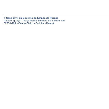
© Casa Civil do Governo do Estado do Paraná
Palácio Iguaçu - Praça Nossa Senhora de Salette, s/n
80530-909 - Centro Cívico - Curitiba - Paraná