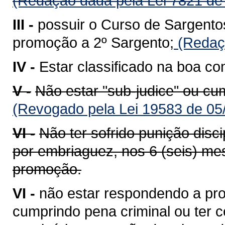
(Redação dada pela Lei 7821 de
III -
possuir o Curso de Sargento
promoção a 2º Sargento;
(Redaçã
IV -
Estar classificado na boa co
V -
Não estar "sub-judice" ou cu
(Revogado pela Lei 19583 de 05
VI -
Não ter sofrido punição disci
por embriaguez, nos 6 (seis) mes
promoção.
VI -
não estar respondendo a pro
cumprindo pena criminal ou ter co