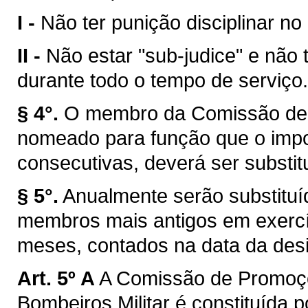
I -
Não ter punição disciplinar no
II -
Não estar "sub-judice" e não 
durante todo o tempo de serviço.
§ 4°.
O membro da Comissão de 
nomeado para função que o impos
consecutivas, deverá ser substitu
§ 5°.
Anualmente serão substitu
membros mais antigos em exercíc
meses, contados na data da des
Art. 5º A
A Comissão de Promoçõ
Bombeiros Militar é constituída p