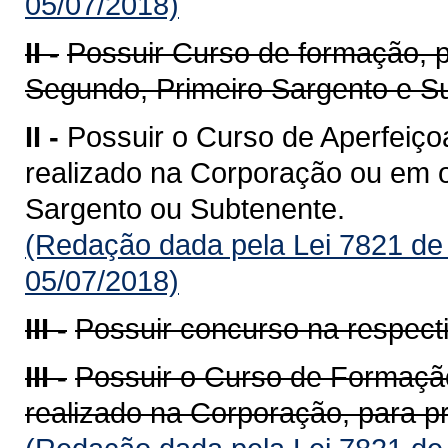
05/07/2018)
II -
Possuir Curso de formação, 
Segundo, Primeiro Sargento e S
II -
Possuir o Curso de Aperfeiço
realizado na Corporação ou em ou
Sargento ou Subtenente.
(Redação dada pela Lei 7821 de
05/07/2018)
III -
Possuir concurso na respecti
III -
Possuir o Curso de Formação
realizado na Corporação, para p