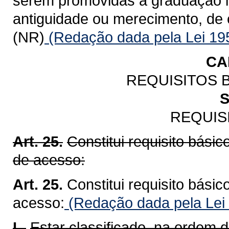
serem promovidas à graduação im
antiguidade ou merecimento, de 
(NR)
(Redação dada pela Lei 19
CA
REQUISITOS 
S
REQUIS
Art. 25.
Constitui requisito bási
de acesso:
Art. 25.
Constitui requisito bási
acesso:
(Redação dada pela Lei
I -
Estar classificado, na ordem d