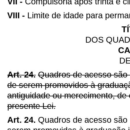
VII -
Compulsória após trinta e ci
VIII -
Limite de idade para perman
T
DOS QUAD
CA
DE
Art. 24.
Quadros de acesso são 
de serem promovidos à graduação
antiguidade ou merecimento, de
presente Lei.
Art. 24.
Quadros de acesso são 