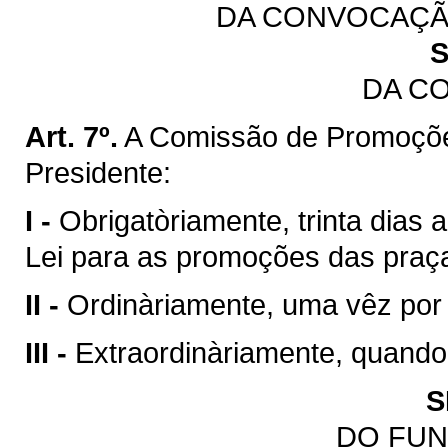
DA CONVOCAÇÃ
S
DA C
Art. 7º.
A Comissão de Promoçõe
Presidente:
I -
Obrigatòriamente, trinta dias 
Lei para as promoções das praç
II -
Ordinàriamente, uma vêz por
III -
Extraordinàriamente, quando
S
DO FU