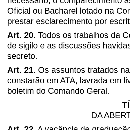
necessário, o comparecimento à
Oficial ou Bacharel lotado na Co
prestar esclarecimento por escri
Art. 20.
Todos os trabalhos da C
de sigilo e as discussões havida
secreto.
Art. 21.
Os assuntos tratados n
constarão em ATA, lavrada em li
boletim do Comando Geral.
T
DA ABER
Art. 22.
A vacância de graduaçã