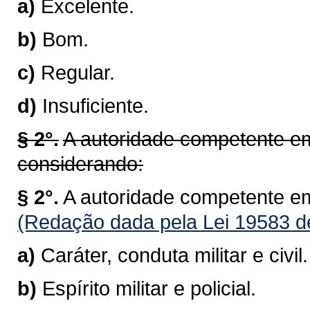
a)
Excelente.
b)
Bom.
c)
Regular.
d)
Insuficiente.
§ 2°.
A autoridade competente em
considerando:
§ 2°.
A autoridade competente em
(Redação dada pela Lei 19583 d
a)
Caráter, conduta militar e civil.
b)
Espírito militar e policial.