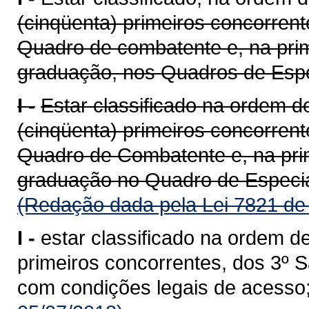
(cinqüenta) primeiros concorren
Quadro de combatente e, na prim
graduação, nos Quadros de Especi
I -
Estar classificado na ordem de
(cinqüenta) primeiros concorren
Quadro de Combatente e, na prim
graduação no Quadro de Especia
(Redação dada pela Lei 7821 de
I -
estar classificado na ordem de
primeiros concorrentes, dos 3º S
com condições legais de acesso