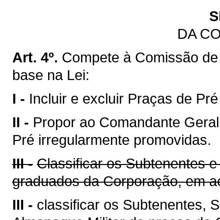
S
DA C
Art. 4º.
Compete à Comissão de
base na Lei:
I -
Incluir e excluir Praças de Pr
II -
Propor ao Comandante Geral 
Pré irregularmente promovidas.
III -
Classificar os Subtenentes e
graduados da Corporação, em ac
III -
classificar os Subtenentes,