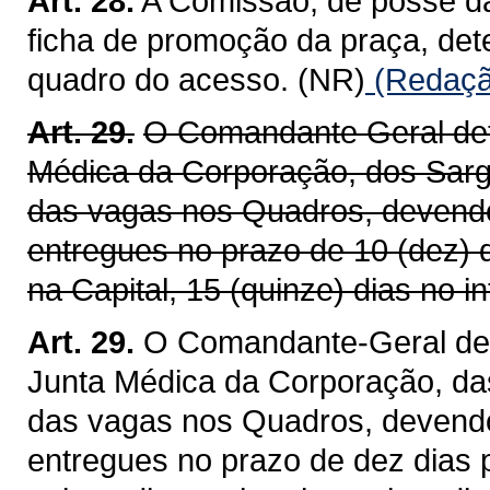
Art. 28.
A Comissão, de posse da
ficha de promoção da praça, det
quadro do acesso. (NR)
(Redação
Art. 29.
O Comandante Geral det
Médica da Corporação, dos Sarg
das vagas nos Quadros, devendo
entregues no prazo de 10 (dez) 
na Capital, 15 (quinze) dias no in
Art. 29.
O Comandante-Geral det
Junta Médica da Corporação, da
das vagas nos Quadros, devendo
entregues no prazo de dez dias p