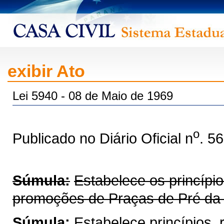
exibir Ato
Lei 5940 - 08 de Maio de 1969
o
Publicado no Diário Oficial n
. 5
Súmula:
Estabelece os princípi
promoções de Praças de Pré da Po
Súmula:
Estabelece princípios,