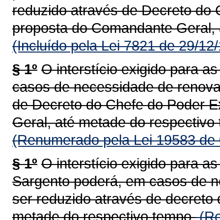
reduzido através de Decreto do 
proposta do Comandante Geral, 
(Incluído pela Lei 7821 de 29/12
§ 1º
O interstício exigido para 
casos de necessidade de renova
de Decreto do Chefe do Poder E
Geral, até metade do respectivo
(Renumerado pela Lei 19583 de 
§ 1º
O interstício exigido para 
Sargento poderá, em casos de n
ser reduzido através de decreto
metade do respectivo tempo.
(Re