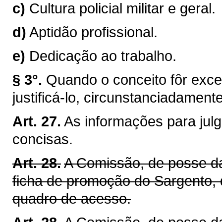
c)
Cultura policial militar e geral.
d)
Aptidão profissional.
e)
Dedicação ao trabalho.
§ 3°.
Quando o conceito fôr excel
justificá-lo, circunstanciadamente
Art. 27.
As informações para jul
concisas.
Art. 28.
A Comissão, de posse da
ficha de promoção do Sargento, 
quadro de acesso.