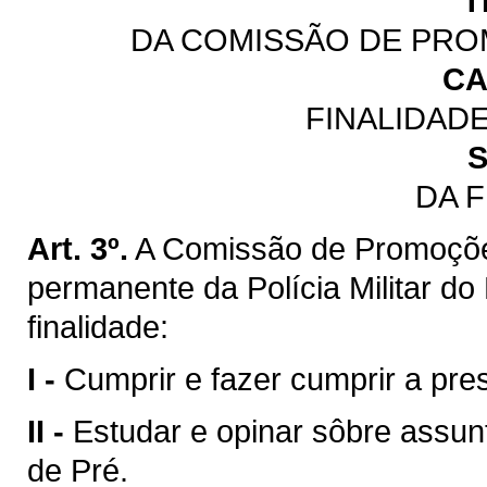
T
DA COMISSÃO DE PRO
CA
FINALIDAD
S
DA 
Art. 3º.
A Comissão de Promoçõe
permanente da Polícia Militar d
finalidade:
I -
Cumprir e fazer cumprir a pres
II -
Estudar e opinar sôbre assun
de Pré.