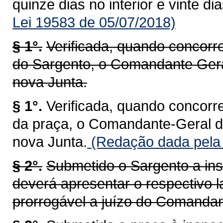
quinze dias no interior e vinte di
Lei 19583 de 05/07/2018)
§ 1°.
Verificada, quando concorr
do Sargento, o Comandante Ger
nova Junta.
§ 1°.
Verificada, quando concorr
da praça, o Comandante-Geral 
nova Junta.
(Redação dada pela 
§ 2°.
Submetido o Sargento a ins
deverá apresentar o respectivo l
prorrogável a juízo do Comandan