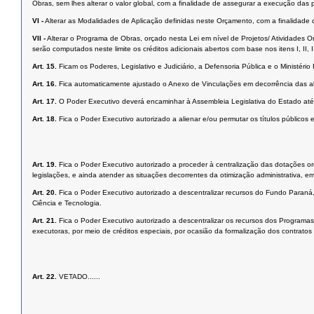
Obras, sem lhes alterar o valor global, com a finalidade de assegurar a execução das p
VI -
Alterar as Modalidades de Aplicação definidas neste Orçamento, com a finalidade
VII -
Alterar o Programa de Obras, orçado nesta Lei em nível de Projetos/ Atividades 
serão computados neste limite os créditos adicionais abertos com base nos itens I, II, II
Art. 15.
Ficam os Poderes, Legislativo e Judiciário, a Defensoria Pública e o Ministé
Art. 16.
Fica automaticamente ajustado o Anexo de Vinculações em decorrência das al
Art. 17.
O Poder Executivo deverá encaminhar à Assembleia Legislativa do Estado até 
Art. 18.
Fica o Poder Executivo autorizado a alienar e/ou permutar os títulos público
Art. 19.
Fica o Poder Executivo autorizado a proceder à centralização das dotações o
legislações, e ainda atender as situações decorrentes da otimização administrativa, em
Art. 20.
Fica o Poder Executivo autorizado a descentralizar recursos do Fundo Paraná,
Ciência e Tecnologia.
Art. 21.
Fica o Poder Executivo autorizado a descentralizar os recursos dos Program
executoras, por meio de créditos especiais, por ocasião da formalização dos contrato
Art. 22.
VETADO......