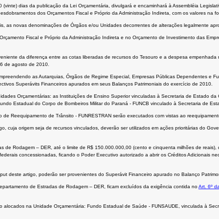
 (vinte) dias da publicação da Lei Orçamentária, divulgará e encaminhará à Assembléia Legisl
esdobramentos dos Orçamentos Fiscal e Próprio da Administração Indireta, com os valores na for
tábeis, as novas denominações de Órgãos e/ou Unidades decorrentes de alterações legalmente ap
o Orçamento Fiscal e Próprio da Administração Indireta e no Orçamento de Investimento das Em
oveniente da diferença entre as cotas liberadas de recursos do Tesouro e a despesa empenhada 
16 de agosto de 2010.
ompreendendo as Autarquias, Órgãos de Regime Especial, Empresas Públicas Dependentes e Fund
ctivos Superávits Financeiros apurados em seus Balanços Patrimoniais do exercício de 2010.
idades Orçamentárias: as Instituições de Ensino Superior vinculadas à Secretaria de Estado da 
Fundo Estadual do Corpo de Bombeiros Militar do Paraná - FUNCB vinculado à Secretaria de Es
o de Reequipamento de Trânsito - FUNRESTRAN serão executados com vistas ao reequipamento da
go, cuja origem seja de recursos vinculados, deverão ser utilizados em ações prioritárias do G
as de Rodagem – DER, até o limite de R$ 150.000.000,00 (cento e cinquenta milhões de reais)
federais concessionadas, ficando o Poder Executivo autorizado a abrir os Créditos Adicionais n
ut deste artigo, poderão ser provenientes do Superávit Financeiro apurado no Balanço Patrim
epartamento de Estradas de Rodagem – DER, ficam excluídos da exigência contida no
Art. 6º d
tão alocados na Unidade Orçamentária: Fundo Estadual de Saúde - FUNSAUDE, vinculada à Sec