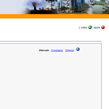
|
voltar
ajuda
Alterado
Compilado
Original