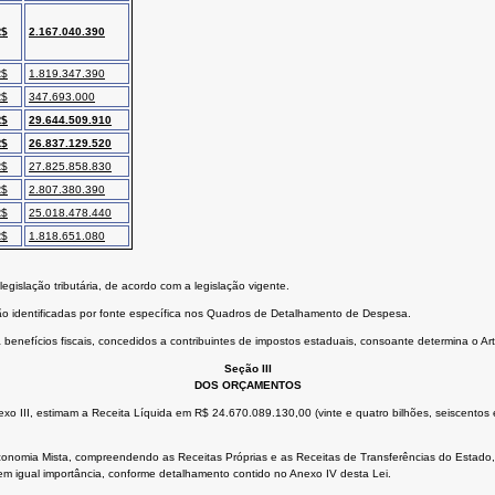
R$
2.167.040.390
R$
1.819.347.390
R$
347.693.000
R$
29.644.509.910
R$
26.837.129.520
R$
27.825.858.830
R$
2.807.380.390
R$
25.018.478.440
R$
1.818.651.080
legislação tributária, de acordo com a legislação vigente.
ão identificadas por fonte específica nos Quadros de Detalhamento de Despesa.
 benefícios fiscais, concedidos a contribuintes de impostos estaduais, consoante determina o Art.
Seção III
DOS ORÇAMENTOS
xo III, estimam a Receita Líquida em R$ 24.670.089.130,00 (vinte e quatro bilhões, seiscentos e 
omia Mista, compreendendo as Receitas Próprias e as Receitas de Transferências do Estado, e
em igual importância, conforme detalhamento contido no Anexo IV desta Lei.