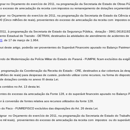
signar no Orçamento do exercício de 2011, na programação da Secretaria de Estado de Obras P
 do excesso de arrecadação da receita com impostos ou remanejamento de dotações orçamentária
onsignar no Orçamento do exercício de 2011, na programação da Secretaria de Estado da Ci
Cinco milhões de reais), provenientes do excesso de arrecadação da receita com impostos o
 de 2011, à programação da Secretaria de Estado da Segurança Pública, dotação - 3961.0618
mento Estadual de Transito - DETRAN, destinados às atividades de atendimento de acidentes de 
20
, de 17 de março de 1.964.
ut deste artigo, poderão ser provenientes do Superávit Financeiro apurado no Balanço Patrimo
o de Modernização da Polícia Militar do Estado do Paraná - FUMPM, ficam excluídos da exigênc
s na programação da Coordenação da Receita do Estado - CRE, destinados a dar cobertura às de
ilhões de reais) para despesas de custeio, podendo utilizar como recursos, na forma do dispost
de dotações contida no anexo III desta Lei.
 contidos no Art. 13 desta lei.
enientes do excesso da arrecadação da Fonte 128, e do superávit financeiro apurado no Balanç
 à conversão de fontes relativa aos recursos utilizados da fonte 128.
o do Fisco - FUNREFISCO excluídos das disposições do Art. 26 desta Lei.
nsignar no Orçamento do exercício de 2011, na programação da Secretaria de Estado do Trabal
os mil reais), provenientes do excesso de arrecadação da receita com impostos ou do superávit