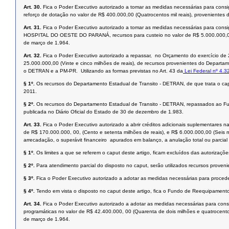
Art. 30.
Fica o Poder Executivo autorizado a tomar as medidas necessárias para con
reforço de dotação no valor de R$ 400.000,00 (Quatrocentos mil reais), provenientes
Art. 31.
Fica o Poder Executivo autorizado a tomar as medidas necessárias para c
HOSPITAL DO OESTE DO PARANÁ, recursos para custeio no valor de R$ 5.000.000,00 (
de março de 1.964.
Art. 32.
Fica o Poder Executivo autorizado a repassar, no Orçamento do exercício
25.000.000,00 (Vinte e cinco milhões de reais), de recursos provenientes do Departa
o DETRAN e a PM-PR. Utilizando as formas previstas no Art. 43 da
Lei Federal nº 4.3
§ 1º.
Os recursos do Departamento Estadual de Transito - DETRAN, de que trata o cap
2011.
§ 2º.
Os recursos do Departamento Estadual de Transito - DETRAN, repassados ao Fund
publicada no Diário Oficial do Estado de 30 de dezembro de 1.983.
Art. 33.
Fica o Poder Executivo autorizado a abrir créditos adicionais suplementare
de R$ 170.000.000, 00, (Cento e setenta milhões de reais), e R$ 6.000.000,00 (Seis m
arrecadação, o superávit financeiro apurados em balanço, a anulação total ou parcial 
§ 1º.
Os limites a que se referem o caput deste artigo, ficam excluídos das autorizações
§ 2º.
Para atendimento parcial do disposto no caput, serão utilizados recursos prov
§ 3º.
Fica o Poder Executivo autorizado a adotar as medidas necessárias para proceder
§ 4º.
Tendo em vista o disposto no caput deste artigo, fica o Fundo de Reequipament
Art. 34.
Fica o Poder Executivo autorizado a adotar as medidas necessárias para co
programáticas no valor de R$ 42.400.000, 00 (Quarenta de dois milhões e quatrocent
de março de 1.964.