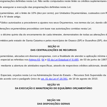
rogramações definidas nesta Lei. Não serão computados neste limite os créditos suplementares abe
 de assegurar a execução das programações definidas nesta Lei;
Orçamentárias, até o limite de 10% (dez por cento), por Unidades Orçamentárias, custeados com
I e IV deste artigo.
rio Público autorizados a procederem a ajustes nos seus Orçamentos, nos termos da Lei, dando ci
terações orçamentárias procedidas com base nas autorizações contidas nesta Lei.
o décimo quinto dia do encerramento de cada trimestre, demonstrativo de todas as alterações de
s emitidos pelo estado de Santa Catarina e pelos municípios de Osasco (SP) e Guarulhos (SP), do
SEÇÃO VI
DAS CENTRALIZAÇÕES DE RECURSOS
rçamentárias, alocadas em diversos programas, com a finalidade de atender a aplicação mínima 
 especial as referidas nos
Artigos 63
,
64
e
65 da Lei Estadual nº 8.485
, de 03 de junho de 1987
 mediante a abertura de atividades específicas, através de respectivos créditos adicionais, des
as Especiais, orçados nesta Lei na Administração Geral do Estado – Recursos Sob Supervisão da
s de acordo com o parágrafo único do
art. 41 da Lei nº 16.561
, de 16 de agosto de 2010.
SEÇÃO VII
DA EXECUÇÃO E MANUTENÇÃO DO EQUILÍBRIO ORÇAMENTÁRIO
SEÇÃO VIII
DAS DISPOSIÇÕES GERAIS