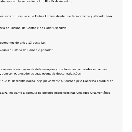
rtos com base nos itens I, II, III e IV deste artigo;
 Recursos do Tesouro e de Outras Fontes, desde que tecnicamente justificado. Não
ência ao Tribunal de Contas e ao Poder Executivo.
correntes do artigo 13 desta Lei.
s quais o Estado do Paraná é portador.
de recursos em função de determinações constitucionais, ou fixadas em outras
, bem como, proceder as suas eventuais descentralizações.
de que tal descentralização, seja previamente autorizada pelo Conselho Estadual de
 SEPL, mediante a abertura de projetos específicos nas Unidades Orçamentárias