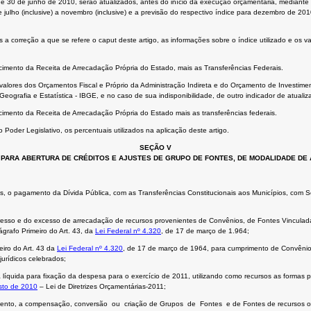
 30 de junho de 2010, serão atualizados, antes do início da execução orçamentária, mediante a
de julho (inclusive) a novembro (inclusive) e a previsão do respectivo índice para dezembro de 2
s a correção a que se refere o caput deste artigo, as informações sobre o índice utilizado e os
scimento da Receita de Arrecadação Própria do Estado, mais as Transferências Federais.
s valores dos Orçamentos Fiscal e Próprio da Administração Indireta e do Orçamento de Invest
Geografia e Estatística - IBGE, e no caso de sua indisponibilidade, de outro indicador de atuali
scimento da Receita de Arrecadação Própria do Estado mais as transferências federais.
Poder Legislativo, os percentuais utilizados na aplicação deste artigo.
SEÇÃO V
PARA ABERTURA DE CRÉDITOS E AJUSTES DE GRUPO DE FONTES, DE MODALIDADE DE
, o pagamento da Dívida Pública, com as Transferências Constitucionais aos Municípios, com Se
ingresso e do excesso de arrecadação de recursos provenientes de Convênios, de Fontes Vinculad
grafo Primeiro do Art. 43, da
Lei Federal nº 4.320
, de 17 de março de 1.964;
meiro do Art. 43 da
Lei Federal nº 4.320
, de 17 de março de 1964, para cumprimento de Convênios
jurídicos celebrados;
ta líquida para fixação da despesa para o exercício de 2011, utilizando como recursos as formas p
osto de 2010
– Lei de Diretrizes Orçamentárias-2011;
amento, a compensação, conversão ou criação de Grupos de Fontes e de Fontes de recursos ord