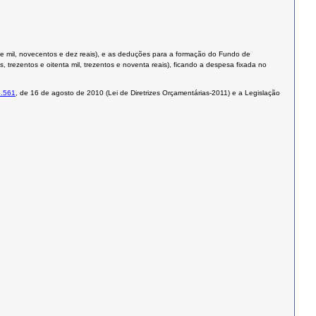
ve mil, novecentos e dez reais), e as deduções para a formação do Fundo de
rezentos e oitenta mil, trezentos e noventa reais), ficando a despesa fixada no
6.561
, de 16 de agosto de 2010 (Lei de Diretrizes Orçamentárias-2011) e a Legislação