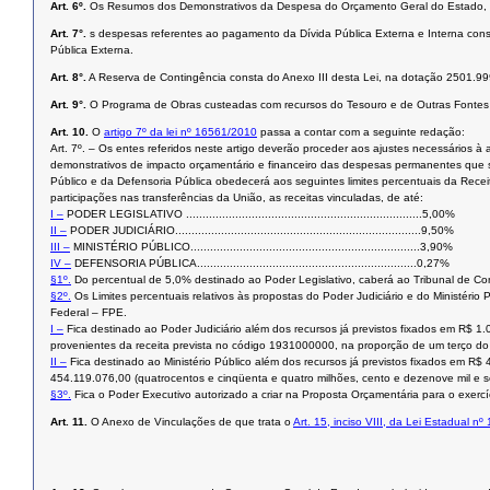
Art. 6º.
Os Resumos dos Demonstrativos da Despesa do Orçamento Geral do Estado, co
Art. 7°.
s despesas referentes ao pagamento da Dívida Pública Externa e Interna con
Pública Externa.
Art. 8°.
A Reserva de Contingência consta do Anexo III desta Lei, na dotação 2501.9
Art. 9°.
O Programa de Obras custeadas com recursos do Tesouro e de Outras Fontes 
Art. 10.
O
artigo 7º da lei nº 16561/2010
passa a contar com a seguinte redação:
Art. 7º. – Os entes referidos neste artigo deverão proceder aos ajustes necessário
demonstrativos de impacto orçamentário e financeiro das despesas permanentes que se
Público e da Defensoria Pública obedecerá aos seguintes limites percentuais da Receit
participações nas transferências da União, as receitas vinculadas, de até:
I –
PODER LEGISLATIVO ........................................................................5,00%
II –
PODER JUDICIÁRIO...........................................................................9,50%
III –
MINISTÉRIO PÚBLICO......................................................................3,90%
IV –
DEFENSORIA PÚBLICA...................................................................0,27%
§1º.
Do percentual de 5,0% destinado ao Poder Legislativo, caberá ao Tribunal de Co
§2º.
Os Limites percentuais relativos às propostas do Poder Judiciário e do Ministério P
Federal – FPE.
I –
Fica destinado ao Poder Judiciário além dos recursos já previstos fixados em R$ 1.
provenientes da receita prevista no código 1931000000, na proporção de um terço do i
II –
Fica destinado ao Ministério Público além dos recursos já previstos fixados em R$ 
454.119.076,00 (quatrocentos e cinqüenta e quatro milhões, cento e dezenove mil e se
§3º.
Fica o Poder Executivo autorizado a criar na Proposta Orçamentária para o ex
Art. 11.
O Anexo de Vinculações de que trata o
Art. 15, inciso VIII, da Lei Estadual nº