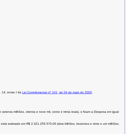
 14, inciso I da
Lei Complementar nº 101, de 04 de maio de 2000
.
setenta milhões, oitenta e nove mil, cento e trinta reais), e fixam a Despesa em igual
stá estimado em R$ 2.321.255.570,00 (dois bilhões, trezentos e vinte e um milhões,