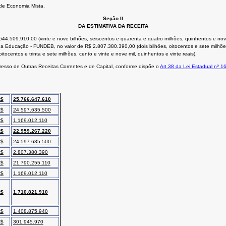
 Economia Mista.
Seção II
DA ESTIMATIVA DA RECEITA
644.509.910,00 (vinte e nove bilhões, seiscentos e quarenta e quatro milhões, quinhentos e no
Educação - FUNDEB, no valor de R$ 2.807.380.390,00 (dois bilhões, oitocentos e sete milhões, t
ocentos e trinta e sete milhões, cento e vinte e nove mil, quinhentos e vinte reais).
gresso de Outras Receitas Correntes e de Capital, conforme dispõe o
Art.38 da Lei Estadual nº 1
R$
25.766.647.610
R$
24.597.635.500
R$
1.169.012.110
R$
22.959.267.220
R$
24.597.635.500
R$
2.807.380.390
R$
21.790.255.110
R$
1.169.012.110
R$
1.710.821.910
R$
1.408.875.940
R$
301.945.970