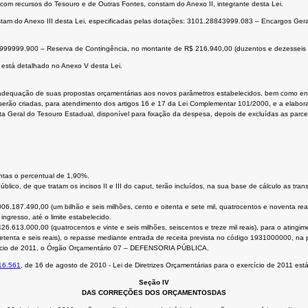
m recursos do Tesouro e de Outras Fontes, constam do Anexo II, integrante desta Lei.
stam do Anexo III desta Lei, especificadas pelas dotações: 3101.28843999.083 – Encargos Ger
9999999.900 – Reserva de Contingência, no montante de R$ 216.940,00 (duzentos e dezesseis mi
está detalhado no Anexo V desta Lei.
s à adequação de suas propostas orçamentárias aos novos parâmetros estabelecidos, bem como en
rão criadas, para atendimento dos artigos 16 e 17 da Lei Complementar 101/2000, e a elaboraçã
a Geral do Tesouro Estadual, disponível para fixação da despesa, depois de excluídas as parcel
ntas o percentual de 1,90%.
úblico, de que tratam os incisos II e III do caput, terão incluídos, na sua base de cálculo as tra
006.187.490,00 (um bilhão e seis milhões, cento e oitenta e sete mil, quatrocentos e noventa re
ngresso, até o limite estabelecido.
426.613.000,00 (quatrocentos e vinte e seis milhões, seiscentos e treze mil reais), para o ating
tenta e seis reais), o repasse mediante entrada de receita prevista no código 1931000000, na pr
ercício de 2011, o Órgão Orçamentário 07 – DEFENSORIA PÚBLICA.
 16.561
, de 16 de agosto de 2010 - Lei de Diretrizes Orçamentárias para o exercício de 2011 es
Seção IV
DAS CORREÇÕES DOS ORÇAMENTOSDAS