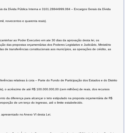
ais da Dívida Pública Interna e 3101.28844999.084 – Encargos Gerais da Dívida
l, novecentos e quarenta reais).
caminhar ao Poder Executivo em ate 30 dias da aprovação desta lei, os
o das propostas orçamentárias dos Poderes Legislativo e Judiciário, Ministério
as de transferências constitucionais aos municípios, as operações de crédito, as
nsferências relativas à cota – Parte do Fundo de Participação dos Estados e do Distrito
ais), o acréscimo de até R$ 100.000.000,00 (cem milhões) de reais, dos recursos
imento da diferença para alcançar o teto estipulado na proposta orçamentária de R$
oporção de um terço do ingresso, até o limite estabelecido.
tá apresentado no Anexo VI desta Lei.