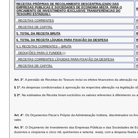
RECEITAS PRÓPRIAS DE RECOLHIMENTO DESCENTRALIZADO DAS
EMPRESAS PÚBLICAS E SOCIEDADES DE ECONOMIA MISTA, PARA O
ORÇAMENTO DE INVESTIMENTO (EXCLUSIVE TRANSFERÊNCIAS DO
TESOURO ESTADUAL).
RECEITAS CORRENTES
RECEITAS DE CAPITAL
5. TOTAL DA RECEITA BRUTA
6. TOTAL DA RECEITA LÍQUIDA PARA FIXAÇÃO DA DESPESA
6.1 RECEITAS CORRENTES – BRUTA
DEDUÇÕES PARA O FUNDEB (-)
RECEITAS CORRENTES LÍQUIDAS PARA FIXAÇÃO DA DESPESA
RECEITAS DE CAPITAL
Art. 3°.
A previsão de Receitas do Tesouro inclui os efeitos financeiros da alteração na 
§ 1º.
As despesas condicionadas à aprovação da respectiva alteração na legislação s
§ 2º.
Na estimativa da Receita foram excluídos os valores referentes à diferimento ou a
Art. 4°.
Os Orçamentos Fiscal e Próprio da Administração Indireta, discriminados no Ane
valor.
Art. 5°.
O Orçamento de Investimento das Empresas Públicas e das Sociedades de Econ
duzentos e cinqüenta e cinco mil, quinhentos e setenta reais), com a despesa fixada 