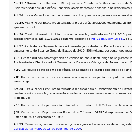
Art. 23.
A Secretaria de Estado do Planejamento e Coordenação Geral, no prazo de 20
Projetos/Atividades/Operações Especiais, os elementos de despesa e os respectivos d
Art. 24.
Fica o Poder Executivo, autorizado a utilizar para fins orçamentários e con
Art. 25.
Fica o Poder Executivo autorizado a proceder às alterações orçamentárias n
aprovadas por lei.
Art. 26.
O saldo financeiro, incluindo sua remuneração, verificado em 31.12.2010, pr
impreterivelmente, até 31.01.2011 conforme disposto no
Art. 33 da Lei nº 16.561
, de 
Art. 27.
As Unidades Orçamentárias da Administração Indireta, do Poder Executivo, c
encerramento do Balanço Geral do Estado de 2010, 80% (oitenta por cento) dos respe
§ 1º.
Ficam excluídas das exigências do contido no caput deste artigo as seguintes Un
Adolescência – FIA vinculado à Secretaria de Estado da Criança e da Juventude e o 
§ 2º.
Os recursos obtidos em decorrência da aplicação do caput deste artigo no Fund
§ 3º.
Os recursos obtidos em decorrência da aplicação do disposto no caput deste arti
deste artigo.
Art. 28.
Fica o Poder Executivo autorizado a repassar para o Departamento de Estrad
destinados à construção, recuperação e melhoria das estradas estaduais ou estradas 
III desta Lei.
§ 1º.
Os recursos do Departamento Estadual de Trânsito – DETRAN, de que trata o cap
§ 2º.
Os recursos do Departamento Estadual de Trânsito – DETRAN, repassados ao D
Estado de 30 de dezembro de 1983.
Art. 29.
Os recursos, destinados à execução de ações voltadas à área de saúde, es
Constitucional nº 29, de 13 de setembro de 2000
.