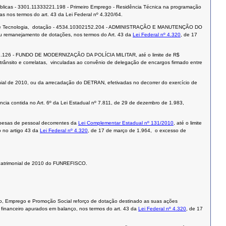
úblicas - 3301.11333221.198 - Primeiro Emprego - Residência Técnica na programação
s nos termos do art. 43 da Lei Federal nº 4.320/64.
ência e Tecnologia, dotação - 4534.10302152.204 - ADMINISTRAÇÃO E MANUTENÇÃO DO
u remanejamento de dotações, nos termos do Art. 43 da
Lei Federal nº 4.320
, de 17
1192.126 - FUNDO DE MODERNIZAÇÃO DA POLÍCIA MILITAR, até o limite de R$
trânsito e correlatas, vinculadas ao convênio de delegação de encargos firmado entre
nial de 2010, ou da arrecadação do DETRAN, efetivadas no decorrer do exercício de
ia contida no Art. 6º da Lei Estadual nº 7.811, de 29 de dezembro de 1.983,
spesas de pessoal decorrentes da
Lei Complementar Estadual nº 131/2010
, até o limite
o no artigo 43 da
Lei Federal nº 4.320
, de 17 de março de 1.964, o excesso de
o Patrimonial de 2010 do FUNREFISCO.
ho, Emprego e Promoção Social reforço de dotação destinado as suas ações
 financeiro apurados em balanço, nos termos do art. 43 da
Lei Federal nº 4.320
, de 17