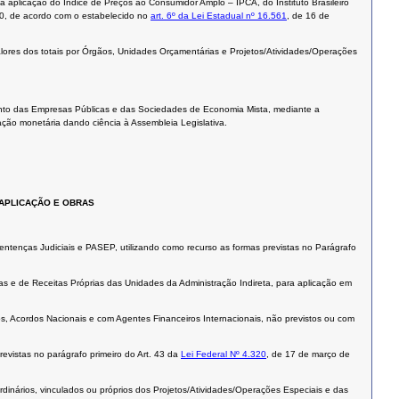
 aplicação do Índice de Preços ao Consumidor Amplo – IPCA, do Instituto Brasileiro
010, de acordo com o estabelecido no
art. 6º da Lei Estadual nº 16.561
, de 16 de
 valores dos totais por Órgãos, Unidades Orçamentárias e Projetos/Atividades/Operações
imento das Empresas Públicas e das Sociedades de Economia Mista, mediante a
zação monetária dando ciência à Assembleia Legislativa.
 APLICAÇÃO E OBRAS
ntenças Judiciais e PASEP, utilizando como recurso as formas previstas no Parágrafo
as e de Receitas Próprias das Unidades da Administração Indireta, para aplicação em
, Acordos Nacionais e com Agentes Financeiros Internacionais, não previstos ou com
revistas no parágrafo primeiro do Art. 43 da
Lei Federal Nº 4.320
, de 17 de março de
inários, vinculados ou próprios dos Projetos/Atividades/Operações Especiais e das