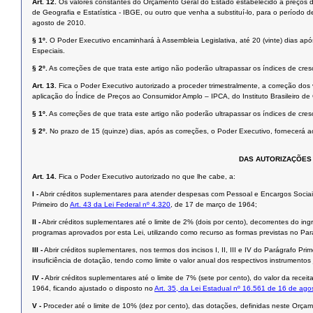
Art. 12.
Os valores constantes do Orçamento Geral do Estado estabelecido a preços de
de Geografia e Estatística - IBGE, ou outro que venha a substituí-lo, para o período 
agosto de 2010.
§ 1º.
O Poder Executivo encaminhará à Assembleia Legislativa, até 20 (vinte) dias apó
Especiais.
§ 2º.
As correções de que trata este artigo não poderão ultrapassar os índices de cre
Art. 13.
Fica o Poder Executivo autorizado a proceder trimestralmente, a correção do
aplicação do Índice de Preços ao Consumidor Amplo – IPCA, do Instituto Brasileiro de 
§ 1º.
As correções de que trata este artigo não poderão ultrapassar os índices de cre
§ 2º.
No prazo de 15 (quinze) dias, após as correções, o Poder Executivo, fornecerá ao 
DAS AUTORIZAÇÕES 
Art. 14.
Fica o Poder Executivo autorizado no que lhe cabe, a:
I -
Abrir créditos suplementares para atender despesas com Pessoal e Encargos Sociais
Primeiro do
Art. 43 da Lei Federal nº 4.320
, de 17 de março de 1964;
II -
Abrir créditos suplementares até o limite de 2% (dois por cento), decorrentes do 
programas aprovados por esta Lei, utilizando como recurso as formas previstas no Pará
III -
Abrir créditos suplementares, nos termos dos incisos I, II, III e IV do Parágrafo Pri
insuficiência de dotação, tendo como limite o valor anual dos respectivos instrumentos 
IV -
Abrir créditos suplementares até o limite de 7% (sete por cento), do valor da recei
1964, ficando ajustado o disposto no
Art. 35, da Lei Estadual nº 16.561 de 16 de ag
V -
Proceder até o limite de 10% (dez por cento), das dotações, definidas neste Orç