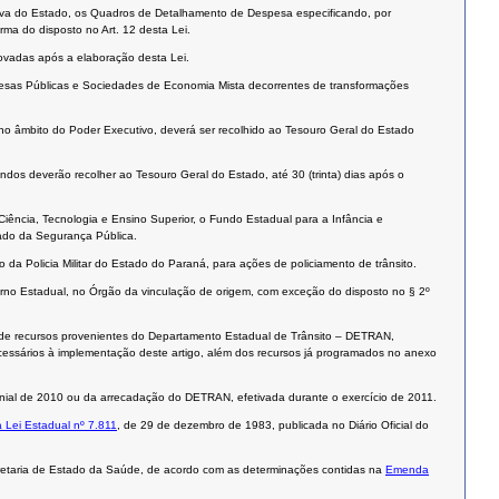
ativa do Estado, os Quadros de Detalhamento de Despesa especificando, por
ma do disposto no Art. 12 desta Lei.
rovadas após a elaboração desta Lei.
presas Públicas e Sociedades de Economia Mista decorrentes de transformações
no âmbito do Poder Executivo, deverá ser recolhido ao Tesouro Geral do Estado
os deverão recolher ao Tesouro Geral do Estado, até 30 (trinta) dias após o
Ciência, Tecnologia e Ensino Superior, o Fundo Estadual para a Infância e
tado da Segurança Pública.
 Policia Militar do Estado do Paraná, para ações de policiamento de trânsito.
overno Estadual, no Órgão da vinculação de origem, com exceção do disposto no § 2º
, de recursos provenientes do Departamento Estadual de Trânsito – DETRAN,
ecessários à implementação deste artigo, além dos recursos já programados no anexo
onial de 2010 ou da arrecadação do DETRAN, efetivada durante o exercício de 2011.
a Lei Estadual nº 7.811
, de 29 de dezembro de 1983, publicada no Diário Oficial do
retaria de Estado da Saúde, de acordo com as determinações contidas na
Emenda