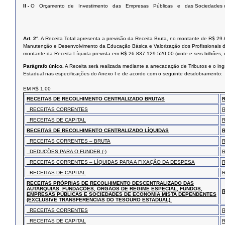
II -
O Orçamento de Investimento das Empresas Públicas e das Sociedades de
Art. 2°.
A Receita Total apresenta a previsão da Receita Bruta, no montante de R$ 29.
Manutenção e Desenvolvimento da Educação Básica e Valorização dos Profissionais da 
montante da Receita Líquida prevista em R$ 26.837.129.520,00 (vinte e seis bilhões, oit
Parágrafo único.
A Receita será realizada mediante a arrecadação de Tributos e o in
Estadual nas especificações do Anexo I e de acordo com o seguinte desdobramento:
EM R$ 1,00
RECEITAS DE RECOLHIMENTO CENTRALIZADO BRUTAS
RECEITAS CORRENTES
RECEITAS DE CAPITAL
RECEITAS DE RECOLHIMENTO CENTRALIZADO LÍQUIDAS
RECEITAS CORRENTES – BRUTA
DEDUÇÕES PARA O FUNDEB (-)
RECEITAS CORRENTES – LÍQUIDAS PARA A FIXAÇÃO DA DESPESA
RECEITAS DE CAPITAL
RECEITAS PRÓPRIAS DE RECOLHIMENTO DESCENTRALIZADO DAS
AUTARQUIAS, FUNDAÇÕES, ÓRGÃOS DE REGIME ESPECIAL, FUNDOS,
EMPRESAS PÚBLICAS E SOCIEDADES DE ECONOMIA MISTA DEPENDENTES
(EXCLUSIVE TRANSFERÊNCIAS DO TESOURO ESTADUAL).
RECEITAS CORRENTES
RECEITAS DE CAPITAL