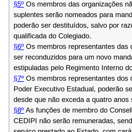
§5º
Os membros das organizações não
suplentes serão nomeados para manda
poderão ser destituídos, salvo por ra
qualificada do Colegiado.
§6º
Os membros representantes das o
ser reconduzidos para um novo manda
estipuladas pelo Regimento Interno d
§7º
Os membros representantes dos ór
Poder Executivo Estadual, poderão s
desde que não exceda a quatro anos 
§8º
As funções de membro do Conselho
CEDIPI não serão remuneradas, sendo
serviço prestado ao Estado, com caráte