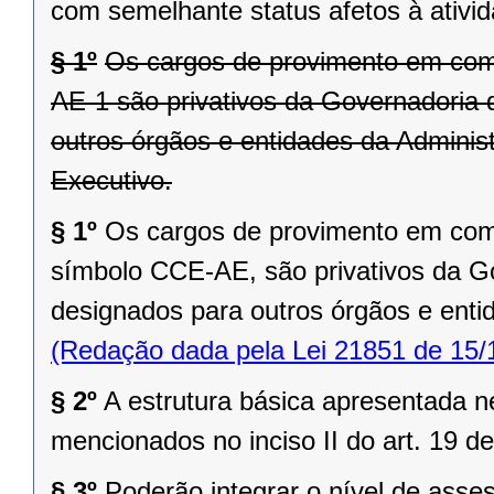
com semelhante status afetos à ativi
§ 1º
Os cargos de provimento em com
AE-1 são privativos da Governadoria
outros órgãos e entidades da Administ
Executivo.
§ 1º
Os cargos de provimento em com
símbolo CCE-AE, são privativos da G
designados para outros órgãos e enti
(Redação dada pela Lei 21851 de 15/
§ 2º
A estrutura básica apresentada n
mencionados no inciso II do art. 19 de
§ 3º
Poderão integrar o nível de ass