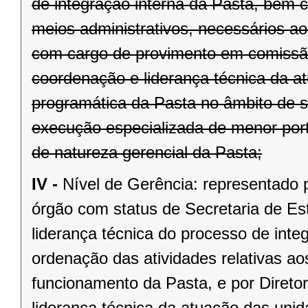
de integração interna da Pasta, bem 
meios administrativos, necessários ao
com cargo de provimento em comissã
coordenação e liderança técnica da 
programática da Pasta no âmbito de s
execução especializada de menor port
de natureza gerencial da Pasta;
IV -
Nível de Gerência: representado p
órgão com status de Secretaria de Est
liderança técnica do processo de int
ordenação das atividades relativas ao
funcionamento da Pasta, e por Direto
liderança técnica da atuação das uni