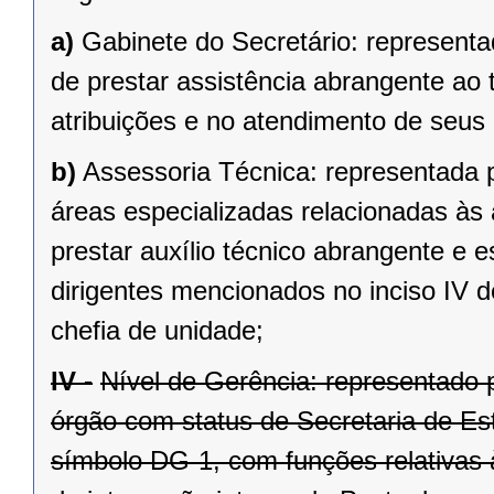
a)
Gabinete do Secretário: representa
de prestar assistência abrangente ao
atribuições e no atendimento de seus 
b)
Assessoria Técnica: representada 
áreas especializadas relacionadas às
prestar auxílio técnico abrangente e e
dirigentes mencionados no inciso IV d
chefia de unidade;
IV -
Nível de Gerência: representado p
órgão com status de Secretaria de E
símbolo DG-1, com funções relativas à