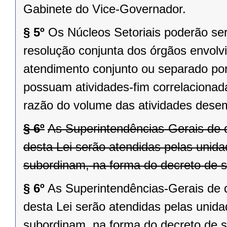
Gabinete do Vice-Governador.
§ 5º
Os Núcleos Setoriais poderão s
resolução conjunta dos órgãos envolv
atendimento conjunto ou separado por
possuam atividades-fim correlaciona
razão do volume das atividades des
§ 6º
As Superintendências-Gerais de que
desta Lei serão atendidas pelas unid
subordinam, na forma do decreto de s
§ 6º
As Superintendências-Gerais de que
desta Lei serão atendidas pelas unid
subordinam, na forma do decreto de s