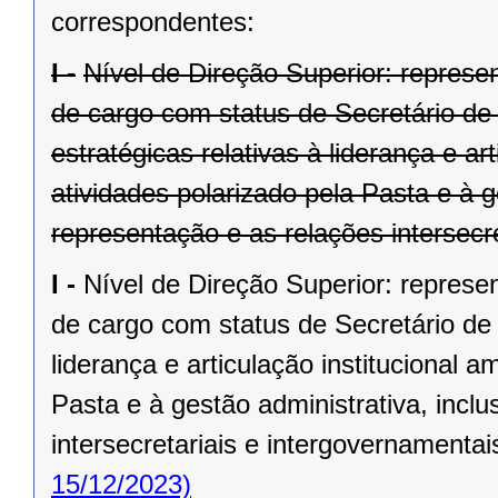
correspondentes:
I -
Nível de Direção Superior: represen
de cargo com status de Secretário de
estratégicas relativas à liderança e ar
atividades polarizado pela Pasta e à g
representação e as relações intersecr
I -
Nível de Direção Superior: represen
de cargo com status de Secretário de 
liderança e articulação institucional a
Pasta e à gestão administrativa, incl
intersecretariais e intergovernamentai
15/12/2023)