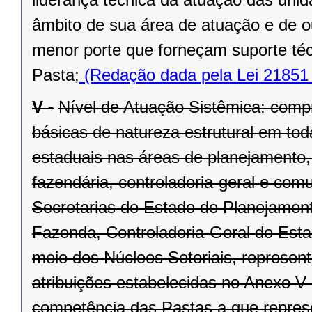
âmbito de sua área de atuação e de o
menor porte que forneçam suporte téc
Pasta;
(Redação dada pela Lei 21851 
V -
Nível de Atuação Sistêmica: compr
básicas de natureza estrutural em to
estaduais nas áreas de planejamento,
fazendária, controladoria-geral e co
Secretarias de Estado de Planejament
Fazenda, Controladoria-Geral do Est
meio dos Núcleos Setoriais, represen
atribuições estabelecidas no Anexo V 
competência das Pastas a que repre