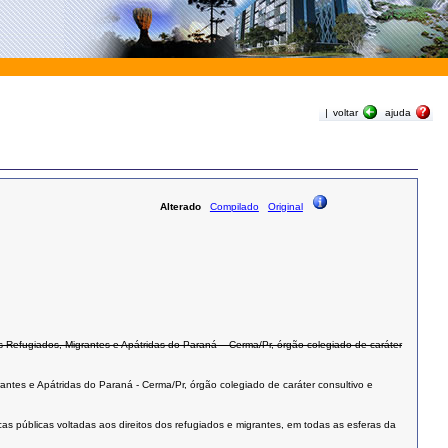
|
voltar
ajuda
Alterado
Compilado
Original
dos Refugiados, Migrantes e Apátridas do Paraná – Cerma/Pr, órgão colegiado de caráter
rantes e Apátridas do Paraná - Cerma/Pr, órgão colegiado de caráter consultivo e
cas públicas voltadas aos direitos dos refugiados e migrantes, em todas as esferas da