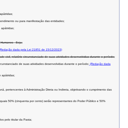
apátridas;
 atendimento ou para manifestação das entidades;
 apátridas;
s Humanos - Seju;
Redação dada pela Lei 21851 de 15/12/2023)
 civil, relatório circunstanciado de suas atividades desenvolvidas durante o período;
ircunstanciado de suas atividades desenvolvidas durante o período;
(Redação dada
 apátridas;
á, pertencentes à Administração Direta ou Indireta, objetivando o cumprimento das
s quais 50% (cinquenta por cento) serão representantes do Poder Público e 50%
s pelo titular da Pasta;