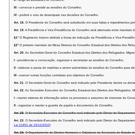
III -
convocar e presidir as sessões do Conselho;
IV -
proferir o voto de desempate nas decisões do Conselho.
Art. 18.
O Presidente do Conselho será substituído em suas faltas e impedimentos pel
Art. 19.
A Presidência e Vice-Presidência do Conselho será alternada entre mandato d
§1°
O Regimento Interno definirá a forma de indicação da Presidência e Vice-Presidên
§2°
O primeiro mandato da Mesa Diretora do Conselho Estadual dos Direitos dos Refug
Art. 20.
Ao Secretário-Geral do Conselho Estadual dos Direitos dos Refugiados, Migr
I -
providenciar a convocação, organizar e secretariar as sessões do Conselho;
II -
elaborar a pauta de matérias a serem submetidas às sessões do Conselho para del
III -
exercer outras funções correlatas aos objetivos do Conselho.
Art. 21.
O Secretário-Geral do Conselho será indicado pelo Presidente dentre os dema
Art. 22.
Ao Secretário Executivo do Conselho Estadual dos Direitos dos Refugiados, 
I -
manter sistema de informação sobre os processos e assuntos de interesse do Cons
II -
organizar e manter a guarda de papéis e documentos do Conselho.
Art. 23.
O Secretário Executivo do Conselho será indicado pelo Diretor do Departament
Art. 23.
O Secretário-Executivo do Conselho será indicado pelo Diretor do Departamen
Lei 21851 de 15/12/2023)
Art. 24.
O Departamento de Direitos Humanos e Cidadania da Secretaria de Estado da Ju