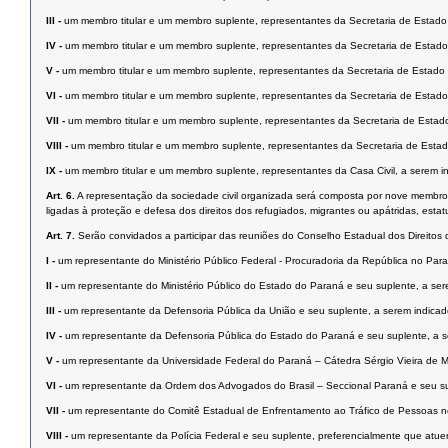
III -
um membro titular e um membro suplente, representantes da Secretaria de Estado res
IV -
um membro titular e um membro suplente, representantes da Secretaria de Estado r
V -
um membro titular e um membro suplente, representantes da Secretaria de Estado res
VI -
um membro titular e um membro suplente, representantes da Secretaria de Estado r
VII -
um membro titular e um membro suplente, representantes da Secretaria de Estado r
VIII -
um membro titular e um membro suplente, representantes da Secretaria de Estado r
IX -
um membro titular e um membro suplente, representantes da Casa Civil, a serem ind
Art. 6.
A representação da sociedade civil organizada será composta por nove membros t
ligadas à proteção e defesa dos direitos dos refugiados, migrantes ou apátridas, estat
Art. 7.
Serão convidados a participar das reuniões do Conselho Estadual dos Direitos 
I -
um representante do Ministério Público Federal - Procuradoria da República no Par
II -
um representante do Ministério Público do Estado do Paraná e seu suplente, a ser
III -
um representante da Defensoria Pública da União e seu suplente, a serem indicad
IV -
um representante da Defensoria Pública do Estado do Paraná e seu suplente, a s
V -
um representante da Universidade Federal do Paraná – Cátedra Sérgio Vieira de Mel
VI -
um representante da Ordem dos Advogados do Brasil – Seccional Paraná e seu su
VII -
um representante do Comitê Estadual de Enfrentamento ao Tráfico de Pessoas no
VIII -
um representante da Polícia Federal e seu suplente, preferencialmente que atu