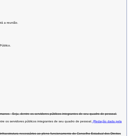
rá a reunião.
Público.
manos - Seju, dentre os servidores públicos integrantes de seu quadro de pessoal.
tre os servidores públicos integrantes de seu quadro de pessoal.
(Redação dada pela
 infraestrutura necessários ao pleno funcionamento do Conselho Estadual dos Direitos