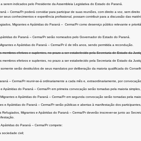
 a serem indicados pelo Presidente da Assembleia Legislativa do Estado do Paraná.
ná – Cerma/Pr poderá convidar para participar de suas reuniões, com direito a voz, sem direito 
or seus conhecimentos e experiência profissional, possam contribuir para a discussão das maté
giados, Migrantes e Apátridas do Paraná – Cerma/Pr como deserviço público relevante e prioritá
 Apátridas do Paraná – Cerma/Pr serão nomeados pelo Governador do Estado do Paraná.
grantes e Apátridas do Paraná – Cerma/Pr é de três anos, sendo permitida a recondução.
s membros efetivos e suplentes, no prazo a ser estabelecido pela Secretaria de Estado da Justi
s membros efetivos e suplentes, no prazo a ser estabelecido pela Secretaria de Estado da Justi
s somente serão destituídos de seus mandatos por deliberação da maioria qualificada do Consel
Paraná – Cerma/Pr reunir-se-á ordinariamente a cada mês e, extraordinariamente, por convocaçã
s e Apátridas do Paraná – Cerma/Pr em primeira convocação serão tomadas pela maioria simples
, Migrantes e Apátridas do Paraná – Cerma/Pr em segunda convocação serão tomadas pela maio
es e Apátridas do Paraná – Cerma/Pr serão públicas e abertas à manifestação dos participante
s Refugiados, Migrantes e Apátridas do Paraná – Cerma/Pr deverão inscrever-se junto ao Secret
ifestação.
e Apátridas do Paraná – Cerma/Pr compete:
 sociedade civil;