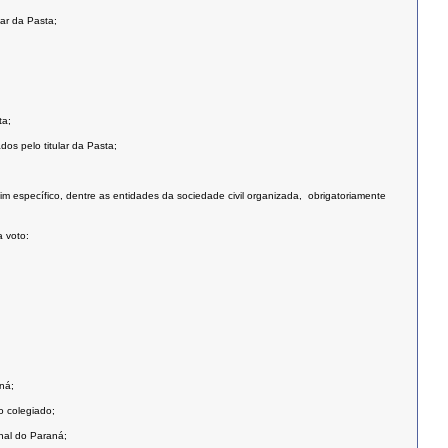
lar da Pasta;
ta;
os pelo titular da Pasta;
im específico, dentre as entidades da sociedade civil organizada, obrigatoriamente
a voto:
ná;
o colegiado;
nal do Paraná;