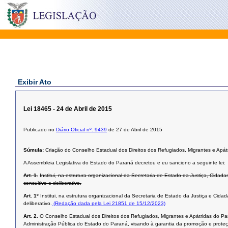
Exibir Ato
Lei 18465 - 24 de Abril de 2015
Publicado no
Diário Oficial nº. 9439
de 27 de Abril de 2015
Súmula:
Criação do Conselho Estadual dos Direitos dos Refugiados, Migrantes e Apát
A Assembleia Legislativa do Estado do Paraná decretou e eu sanciono a seguinte lei:
Art. 1.
Institui, na estrutura organizacional da Secretaria de Estado da Justiça, Cida
consultivo e deliberativo.
Art. 1º
Institui, na estrutura organizacional da Secretaria de Estado da Justiça e Cida
deliberativo.
(Redação dada pela Lei 21851 de 15/12/2023)
Art. 2.
O Conselho Estadual dos Direitos dos Refugiados, Migrantes e Apátridas do Paran
Administração Pública do Estado do Paraná, visando à garantia da promoção e proteçã