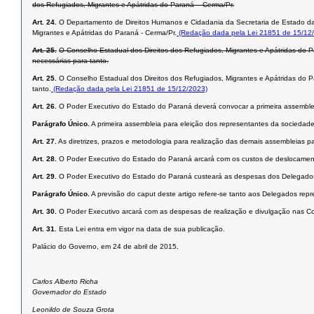
dos Refugiados, Migrantes e Apátridas do Paraná – Cerma/Pr.
Art. 24.
O Departamento de Direitos Humanos e Cidadania da Secretaria de Estado da J
Migrantes e Apátridas do Paraná - Cerma/Pr.
(Redação dada pela Lei 21851 de 15/12
Art. 25.
O Conselho Estadual dos Direitos dos Refugiados, Migrantes e Apátridas do P
necessárias para tanto.
Art. 25.
O Conselho Estadual dos Direitos dos Refugiados, Migrantes e Apátridas do P
tanto.
(Redação dada pela Lei 21851 de 15/12/2023)
Art. 26.
O Poder Executivo do Estado do Paraná deverá convocar a primeira assemblei
Parágrafo Único.
A primeira assembleia para eleição dos representantes da sociedade 
Art. 27.
As diretrizes, prazos e metodologia para realização das demais assembleias p
Art. 28.
O Poder Executivo do Estado do Paraná arcará com os custos de deslocamento
Art. 29.
O Poder Executivo do Estado do Paraná custeará as despesas dos Delegados el
Parágrafo Único.
A previsão do caput deste artigo refere-se tanto aos Delegados rep
Art. 30.
O Poder Executivo arcará com as despesas de realização e divulgação nas Con
Art. 31.
Esta Lei entra em vigor na data de sua publicação.
Palácio do Governo, em 24 de abril de 2015.
Carlos Alberto Richa
Governador do Estado
Leonildo de Souza Grota