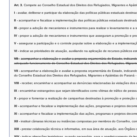
Art. 3.
Compete ao Conselho Estadual dos Direitos dos Refugiados, Migrantes e Apátr
I -
avaliar, deliberar e participar da elaboração das políticas públicas estaduais desti
II -
acompanhar e fiscalizar a implementação das políticas públicas estaduais destinad
III -
propor a adoção de mecanismos e instrumentos para realizar o levantamento e a 
IV -
propor a adoção de mecanismos e instrumentos que asseguram a promoção e proteç
V -
assegurar a participação e o controle popular sobre a elaboração e a implementaçã
VI -
indicar as prioridades de atuação, auxiliando na aplicação de recursos públicos e
VII -
acompanhar a elaboração e avaliar a proposta orçamentária do Estado, indicando
adequado funcionamento do Conselho Estadual dos Direitos dos Refugiados, Migrante
VII -
acompanhar a elaboração e avaliar a proposta orçamentária do Estado, indicand
do Conselho Estadual dos Direitos dos Refugiados, Migrantes e Apátridas do Paraná -
VIII -
receber, encaminhar e acompanhar as denúncias relacionadas às violações dos di
IX -
encaminhar estrangeiros que sejam identificados como vítimas de tráfico de pe
X -
propor e fomentar a realização de campanhas destinadas à promoção e proteção dos
XI -
acompanhar e fiscalizar a implementação das ações, programas e projetos decorre
XI -
acompanhar e fiscalizar a implementação das ações, programas e projetos decorre
XII -
instituir câmaras técnicas ou instâncias compostas por membros do Conselho, com
XIII -
prestar colaboração técnica e informativa, em sua área de atuação, aos Órgãos d
XIV -
indicar alterações legislativas, quando necessário, para o aperfeiçoamento da leg