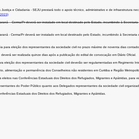
ustiça e Cidadania - SEJU prestará todo o apoio técnico, administrativo e de infraestrutura n
/2023)
araná – Cerma/Pr deverá ser instalado em local destinado pelo Estado, incumbindo à Secretaria
araná - Cerma/Pr deverá ser instalado em local destinado pelo Estado, incumbindo à Secretaria 
a para eleição dos representantes da sociedade civil no prazo máximo de noventa dias contado
deverá ser realizada quinze dias após a publicação do edital de convocação em Diário Oficial.
ara eleição dos representantes da sociedade civil deverão ser regulamentadas em Regimento Int
, alimentação e permanência dos Conselheiros não residentes em Curitiba e Região Metropolit
eitos nas Conferências Estaduais dos Direitos dos Refugiados, Migrantes e Apátridas, para via
resentantes do Poder Público quanto aos Delegados representantes da sociedade civil organizad
ferências Estaduais dos Direitos dos Refugiados, Migrantes e Apátridas.