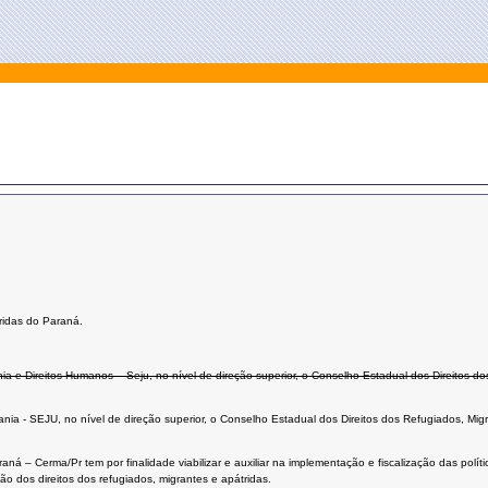
ridas do Paraná.
dania e Direitos Humanos – Seju, no nível de direção superior, o Conselho Estadual dos Direitos 
dania - SEJU, no nível de direção superior, o Conselho Estadual dos Direitos dos Refugiados, Mig
á – Cerma/Pr tem por finalidade viabilizar e auxiliar na implementação e fiscalização das políti
o dos direitos dos refugiados, migrantes e apátridas.