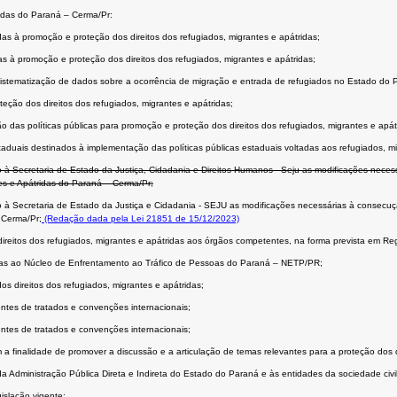
idas do Paraná – Cerma/Pr:
nadas à promoção e proteção dos direitos dos refugiados, migrantes e apátridas;
as à promoção e proteção dos direitos dos refugiados, migrantes e apátridas;
sistematização de dados sobre a ocorrência de migração e entrada de refugiados no Estado do 
ão dos direitos dos refugiados, migrantes e apátridas;
o das políticas públicas para promoção e proteção dos direitos dos refugiados, migrantes e apát
staduais destinados à implementação das políticas públicas estaduais voltadas aos refugiados, mi
 à Secretaria de Estado da Justiça, Cidadania e Direitos Humanos - Seju as modificações neces
s e Apátridas do Paraná – Cerma/Pr;
o à Secretaria de Estado da Justiça e Cidadania - SEJU as modificações necessárias à consecu
 Cerma/Pr;
(Redação dada pela Lei 21851 de 15/12/2023)
reitos dos refugiados, migrantes e apátridas aos órgãos competentes, na forma prevista em Re
ssoas ao Núcleo de Enfrentamento ao Tráfico de Pessoas do Paraná – NETP/PR;
 direitos dos refugiados, migrantes e apátridas;
ntes de tratados e convenções internacionais;
ntes de tratados e convenções internacionais;
 a finalidade de promover a discussão e a articulação de temas relevantes para a proteção dos 
a Administração Pública Direta e Indireta do Estado do Paraná e às entidades da sociedade civi
islação vigente;