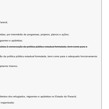
Paraná;
ridas, por intermédio de programas, projetos, planos e ações;
grantes e apátridas;
sárias à consecução da política pública estadual formulada, bem como para o
ção da política pública estadual formulada, bem como para o adequado funcionamento
gimento Interno;
direitos dos refugiados, migrantes e apátridas no Estado do Paraná;
l organizada;