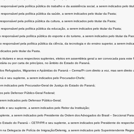
ponsável pela política pública do trabalho e da assistência social, a serem indicados pelo titu
esponsável pela política pública da saúde, a serem indicados pelo titular da Pasta;
ponsável pela política pública da cultura, a serem indicados pelo titular da Pasta;
esponsável pela política pública da educação, a serem indicados pelo titular da Pasta;
esponsável pela política pública do esporte e do turismo, a serem indicados pelo titular da Pas
esponsável pela política pública da ciência, da tecnologia e do ensino superior, a serem indicad
icados pelo titular da Pasta.
itulares e seus respectivos suplentes, eleitos em assembleia geral a ser convocada para este f
utária ou por carta de princípios, no âmbito do Estado do Paraná.
dos Refugiados, Migrantes e Apátridas do Paraná – Cerma/Pr com direito a voz, mas sem direito 
aná e seu suplente, a serem indicados pelo Procurador-Chefe;
em indicados pelo Procurador-Geral de Justiça do Estado do Paraná;
os pelo Defensor Público-Geral Federal;
erem indicados pelo Defensor Público-Geral;
lo e seu suplente, a serem indicados pelo Reitor da Instituição;
plente, a serem indicados pelo Presidente da Ordem dos Advogados do Brasil – Seccional Para
 Estado do Paraná – CETP/PR e seu suplente, a serem indicados pelo Presidente do respectiv
em na Delegacia de Polícia de Imigração/Delemig, a serem indicados pelo Superintendente Regio