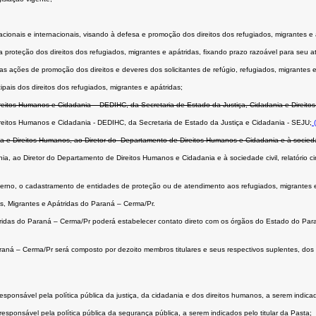
ionais e internacionais, visando à defesa e promoção dos direitos dos refugiados, migrantes e 
 proteção dos direitos dos refugiados, migrantes e apátridas, fixando prazo razoável para seu
 as ações de promoção dos direitos e deveres dos solicitantes de refúgio, refugiados, migrantes e
pais dos direitos dos refugiados, migrantes e apátridas;
reitos Humanos e Cidadania – DEDIHC, da Secretaria de Estado da Justiça, Cidadania e Direito
reitos Humanos e Cidadania - DEDIHC, da Secretaria de Estado da Justiça e Cidadania - SEJU;
(
a e Direitos Humanos, ao Diretor do Departamento de Direitos Humanos e Cidadania e à sociedade
ia, ao Diretor do Departamento de Direitos Humanos e Cidadania e à sociedade civil, relatório c
terno, o cadastramento de entidades de proteção ou de atendimento aos refugiados, migrantes e
s, Migrantes e Apátridas do Paraná – Cerma/Pr.
ridas do Paraná – Cerma/Pr poderá estabelecer contato direto com os órgãos do Estado do Paran
raná – Cerma/Pr será composto por dezoito membros titulares e seus respectivos suplentes, do
ponsável pela política pública da justiça, da cidadania e dos direitos humanos, a serem indicado
sponsável pela política pública da segurança pública, a serem indicados pelo titular da Pasta;