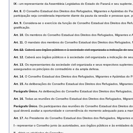
IX -
um representante da Assembleia Legislativa do Estado do Paraná e seu suplente,
Art. 8.
O Conselho Estadual dos Direitos dos Refugiados, Migrantes e Apátridas do Para
participação seja considerada importante diante da pauta da sessão e pessoas que, p
Art. 9.
Considera-se o exercício da função de Conselho Estadual dos Direitos dos Refu
gratificação.
Art. 10.
Os membros do Conselho Estadual dos Direitos dos Refugiados, Migrantes e
Art. 11.
O mandato dos membros do Conselho Estadual dos Direitos dos Refugiados, Mi
Art. 12.
Caberá aos órgãos públicos e à sociedade civil organizada a indicação de seu
Art. 12.
Caberá aos órgãos públicos e à sociedade civil organizada a indicação de seu
Art. 13.
Os representantes da sociedade civil organizada e seus respectivos suplente
assegurados os princípios do contraditório e da ampla defesa.
Art. 14.
O Conselho Estadual dos Direitos dos Refugiados, Migrantes e Apátridas do 
Art. 15.
As deliberações do Conselho Estadual dos Direitos dos Refugiados, Migrante
Parágrafo Único.
As deliberações do Conselho Estadual dos Direitos dos Refugiados
Art. 16.
Todas as reuniões do Conselho Estadual dos Direitos dos Refugiados, Migrant
Parágrafo Único.
Os participantes das reuniões do Conselho Estadual dos Direitos do
qual deverá avaliar a oportunidade e conveniência do momento adequado para a man
Art. 17.
Ao Presidente do Conselho Estadual dos Direitos dos Refugiados, Migrantes 
I -
representar o Conselho junto às autoridades, aos órgãos públicos e às entidades da
II -
dirigir as atividades do Conselho;