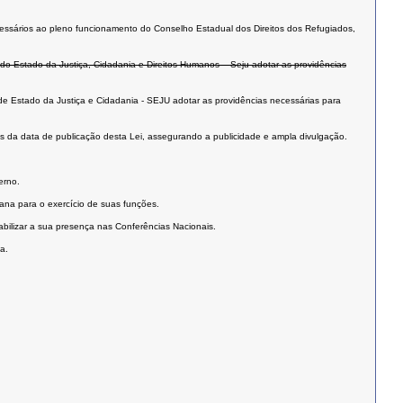
ecessários ao pleno funcionamento do Conselho Estadual dos Direitos dos Refugiados,
 do Estado da Justiça, Cidadania e Direitos Humanos – Seju adotar as providências
de Estado da Justiça e Cidadania - SEJU adotar as providências necessárias para
s da data de publicação desta Lei, assegurando a publicidade e ampla divulgação.
erno.
ana para o exercício de suas funções.
bilizar a sua presença nas Conferências Nacionais.
a.