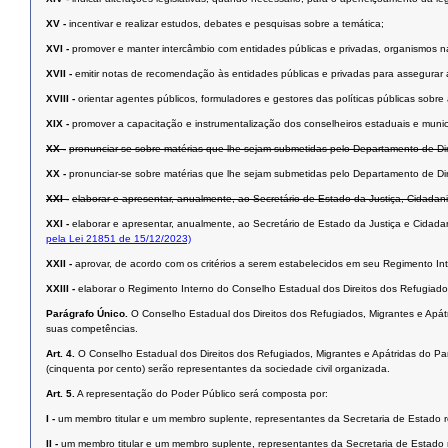
XV -
incentivar e realizar estudos, debates e pesquisas sobre a temática;
XVI -
promover e manter intercâmbio com entidades públicas e privadas, organismos nac
XVII -
emitir notas de recomendação às entidades públicas e privadas para assegurar a
XVIII -
orientar agentes públicos, formuladores e gestores das políticas públicas sobre
XIX -
promover a capacitação e instrumentalização dos conselheiros estaduais e munici
XX -
pronunciar-se sobre matérias que lhe sejam submetidas pelo Departamento de Di
XX -
pronunciar-se sobre matérias que lhe sejam submetidas pelo Departamento de Di
XXI -
elaborar e apresentar, anualmente, ao Secretário de Estado da Justiça, Cidadani
XXI -
elaborar e apresentar, anualmente, ao Secretário de Estado da Justiça e Cidadan
pela Lei 21851 de 15/12/2023)
XXII -
aprovar, de acordo com os critérios a serem estabelecidos em seu Regimento In
XXIII -
elaborar o Regimento Interno do Conselho Estadual dos Direitos dos Refugiado
Parágrafo Único.
O Conselho Estadual dos Direitos dos Refugiados, Migrantes e Apát
suas competências.
Art. 4.
O Conselho Estadual dos Direitos dos Refugiados, Migrantes e Apátridas do Pa
(cinquenta por cento) serão representantes da sociedade civil organizada.
Art. 5.
A representação do Poder Público será composta por:
I -
um membro titular e um membro suplente, representantes da Secretaria de Estado res
II -
um membro titular e um membro suplente, representantes da Secretaria de Estado re