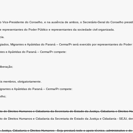
o Vice-Presidente do Conselho, e na ausência de ambos, o Secretário-Geral do Conselho presidi
e representantes do Poder Público e representantes da sociedade civil organizada.
cia.
iados, Migrantes e Apátridas do Paraná – Cerma/Pr será exercido por representantes do Poder 
antes e Apátridas do Paraná – Cerma/Pr compete:
iberação;
is membros, obrigatoriamente.
Migrantes e Apátridas do Paraná – Cerma/Pr compete:
elho;
o de Direitos Humanos e Cidadania da Secretaria de Estado da Justiça, Cidadania e Direitos Hu
to de Direitos Humanos e Cidadania da Secretaria de Estado da Justiça e Cidadania - SEJU, den
stiça, Cidadania e Direitos Humanos - Seju prestará todo o apoio técnico, administrativo e de