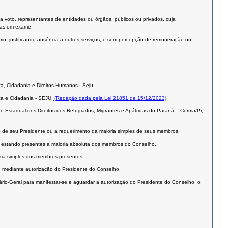
a voto, representantes de entidades ou órgãos, públicos ou privados, cuja
rias em exame.
rio, justificando ausência a outros serviços, e sem percepção de remuneração ou
ça, Cidadania e Direitos Humanos - Seju.
ça e Cidadania - SEJU.
(Redação dada pela Lei 21851 de 15/12/2023)
ho Estadual dos Direitos dos Refugiados, Migrantes e Apátridas do Paraná – Cerma/Pr,
o de seu Presidente ou a requerimento da maioria simples de seus membros.
, estando presentes a maioria absoluta dos membros do Conselho.
ria simples dos membros presentes.
s, mediante autorização do Presidente do Conselho.
ário-Geral para manifestar-se e aguardar a autorização do Presidente do Conselho, o