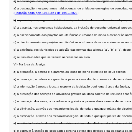
a)
a destinação, nos programas habitacionais, de unidades em regime de comodato ou
a)
a destinação, nos programas habitacionais, de unidades em regime de comodato ou 
(Redação dada pela Lei 21851 de 15/12/2023)
b)
a garantia, nos programas habitacionais, da inclusão do desenho universal, propor
b)
a garantia, nos programas habitacionais, da inclusão do desenho universal, propor
c)
o direcionamento aos projetos arquitetônicos e urbanos de modo a atender às norma
c)
o direcionamento aos projetos arquitetônicos e urbanos de modo a atender às norma
d)
a exigência aos Municípios de adoção das normas das alíneas "a", "b" e "c", deste 
e)
outras atividades que se fizerem necessárias na área.
VI -
Na área da Justiça:
a)
a promoção, a defesa e a garantia ao idoso do pleno exercício de seus direitos;
a)
a promoção, a defesa e a garantia à pessoa idosa do pleno exercício de seus direit
b)
a informação à pessoa idosa a respeito da legislação pertinente à área da Justiça;
c)
a prestação dos serviços de advocacia gratuita ao idoso carente de recursos econômi
c)
a prestação dos serviços de advocacia gratuita à pessoa idosa carente de recursos e
d)
a eliminação, através dos mecanismos legais, de toda e qualquer prática de discrim
d)
a eliminação, através dos mecanismos legais, de toda e qualquer prática de discrim
e)
o estimulo à criação de sociedades civis na defesa dos direitos e da cidadania do i
e)
o estimulo à criação de sociedades civis na defesa dos direitos e da cidadania da p