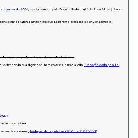
4 de janeiro de 1994
, regulamentada pelo Decreto Federal nº 1.948, de 03 de julho de
, considerando fatores ambientais que acelerem o processo de envelhecimento.
ndendo sua dignidade, bem-estar e o direito à vida;
e, defendendo sua dignidade, bem-estar e o direito à vida;
(Redação dada pela Lei
2023)
lecimentos asilares;
lecimentos asilares;
(Redação dada pela Lei 21851 de 15/12/2023)