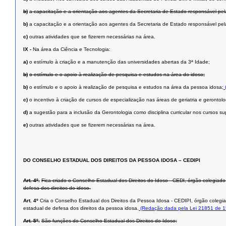
b)
a capacitação e a orientação aos agentes da Secretaria de Estado responsável pe
b)
a capacitação e a orientação aos agentes da Secretaria de Estado responsável p
c)
outras atividades que se fizerem necessárias na área.
IX -
Na área da Ciência e Tecnologia:
a)
o estímulo à criação e a manutenção das universidades abertas da 3ª Idade;
b)
o estímulo e o apoio à realização de pesquisa e estudos na área do idoso;
b)
o estímulo e o apoio à realização de pesquisa e estudos na área da pessoa idosa;
c)
o incentivo à criação de cursos de especialização nas áreas de geriatria e gerontolo
d)
a sugestão para a inclusão da Gerontologia como disciplina curricular nos cursos su
e)
outras atividades que se fizerem necessárias na área.
DO CONSELHO ESTADUAL DOS DIREITOS DA PESSOA IDOSA – CEDIPI
Art. 4º.
Fica criado o Conselho Estadual dos Direitos do Idoso - CEDI, órgão colegiado 
defesa dos direitos do idoso.
Art. 4º
Cria o Conselho Estadual dos Direitos da Pessoa Idosa - CEDIPI, órgão colegiad
estadual de defesa dos direitos da pessoa idosa.
(Redação dada pela Lei 21851 de 1
Art. 5º.
São funções do Conselho Estadual dos Direitos do Idoso: