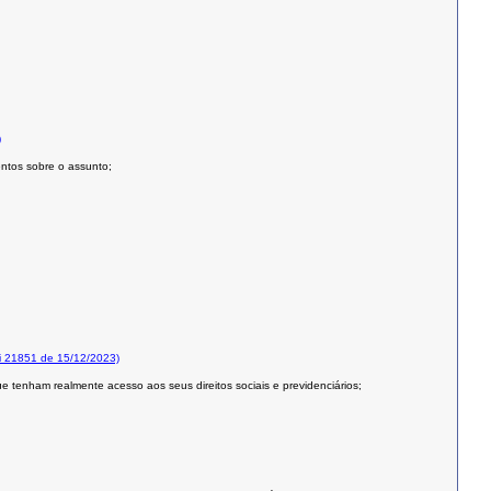
)
entos sobre o assunto;
i 21851 de 15/12/2023)
 tenham realmente acesso aos seus direitos sociais e previdenciários;