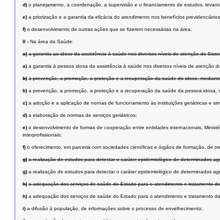
d)
o planejamento, a coordenação, a supervisão e o financiamento de estudos, levant
e)
a priorização e a garantia da eficácia do atendimento nos benefícios previdenciários
f)
o desenvolvimento de outras ações que se fizerem necessárias na área.
II -
Na área da Saúde:
a)
a garantia ao idoso da assistência à saúde nos diversos níveis de atenção do Sis
a)
a garantia à pessoa idosa da assistência à saúde nos diversos níveis de atenção 
b)
a prevenção, a promoção, a proteção e a recuperação da saúde do idoso, mediante
b)
a prevenção, a promoção, a proteção e a recuperação da saúde da pessoa idosa, 
c)
a adoção e a aplicação de nornas de funcionamento às instituições geriátricas e sim
d)
a elaboração de normas de serviços geriátricos;
e)
o desenvolvimento de formas de cooperação entre entidades internacionais, Ministé
interprofissionais;
f)
o oferecimento, em parceria com sociedades científicas e órgãos de formação, de m
g)
a realização de estudos para detectar o caráter epidemiológico de determinados agr
g)
a realização de estudos para detectar o caráter epidemiológico de determinados ag
h)
a adequação dos serviços de saúde do Estado para o atendimento e tratamento do
h)
a adequação dos serviços de saúde do Estado para o atendimento e tratamento da
i)
a difusão à população, de informações sobre o processo de envelhecimento;