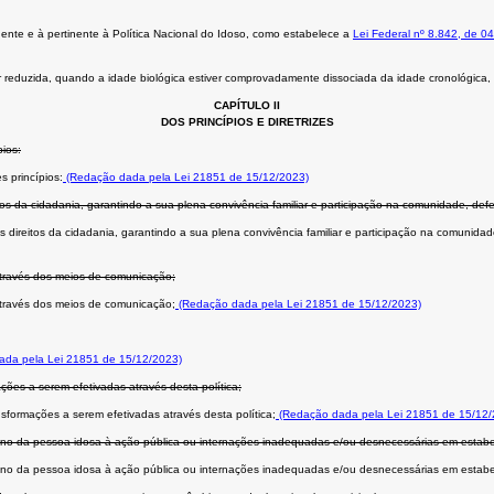
igente e à pertinente à Política Nacional do Idoso, como estabelece a
Lei Federal nº 8.842, de 0
er reduzida, quando a idade biológica estiver comprovadamente dissociada da idade cronológica
CAPÍTULO II
DOS PRINCÍPIOS E DIRETRIZES
pios:
 princípios:
(Redação dada pela Lei 21851 de 15/12/2023)
os da cidadania, garantindo a sua plena convivência familiar e participação na comunidade, defe
direitos da cidadania, garantindo a sua plena convivência familiar e participação na comunidad
através dos meios de comunicação;
através dos meios de comunicação;
(Redação dada pela Lei 21851 de 15/12/2023)
da pela Lei 21851 de 15/12/2023)
ções a serem efetivadas através desta política;
sformações a serem efetivadas através desta política;
(Redação dada pela Lei 21851 de 15/12/
ndono da pessoa idosa à ação pública ou internações inadequadas e/ou desnecessárias em estabe
ndono da pessoa idosa à ação pública ou internações inadequadas e/ou desnecessárias em estabe