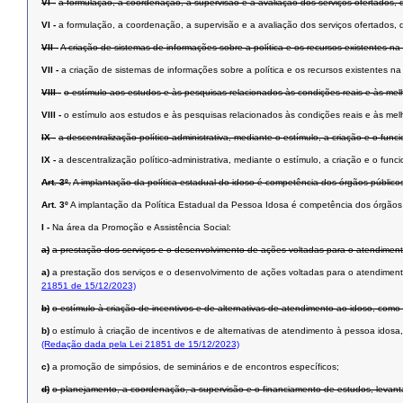
VI -
a formulação, a coordenação, a supervisão e a avaliação dos serviços ofertados, d
VI -
a formulação, a coordenação, a supervisão e a avaliação dos serviços ofertados, d
VII -
A criação de sistemas de informações sobre a política e os recursos existentes
VII -
a criação de sistemas de informações sobre a política e os recursos existente
VIII -
o estímulo aos estudos e às pesquisas relacionados às condições reais e às me
VIII -
o estímulo aos estudos e às pesquisas relacionados às condições reais e às me
IX -
a descentralização político-administrativa, mediante o estímulo, a criação e o fu
IX -
a descentralização político-administrativa, mediante o estímulo, a criação e o f
Art. 3º.
A implantação da política estadual do idoso é competência dos órgãos público
Art. 3º
A implantação da Política Estadual da Pessoa Idosa é competência dos órgãos 
I -
Na área da Promoção e Assistência Social:
a)
a prestação dos serviços e o desenvolvimento de ações voltadas para o atendimen
a)
a prestação dos serviços e o desenvolvimento de ações voltadas para o atendimen
21851 de 15/12/2023)
b)
o estímulo à criação de incentivos e de alternativas de atendimento ao idoso, como 
b)
o estímulo à criação de incentivos e de alternativas de atendimento à pessoa idosa,
(Redação dada pela Lei 21851 de 15/12/2023)
c)
a promoção de simpósios, de seminários e de encontros específicos;
d)
o planejamento, a coordenação, a supervisão e o financiamento de estudos, levant