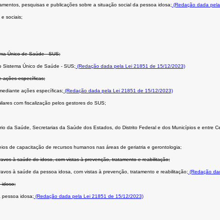
amentos, pesquisas e publicações sobre a situação social da pessoa idosa;
(Redação dada pela
 e sociais;
tema Único de Saúde - SUS;
do Sistema Único de Saúde - SUS;
(Redação dada pela Lei 21851 de 15/12/2023)
 ações específicas;
mediante ações específicas;
(Redação dada pela Lei 21851 de 15/12/2023)
ilares com fiscalização pelos gestores do SUS;
rio da Saúde, Secretarias da Saúde dos Estados, do Distrito Federal e dos Municípios e entre C
eios de capacitação de recursos humanos nas áreas de geriatria e gerontologia;
avos à saúde do idoso, com vistas à prevenção, tratamento e reabilitação;
ravos à saúde da pessoa idosa, com vistas à prevenção, tratamento e reabilitação;
(Redação dad
 idoso;
 pessoa idosa;
(Redação dada pela Lei 21851 de 15/12/2023)