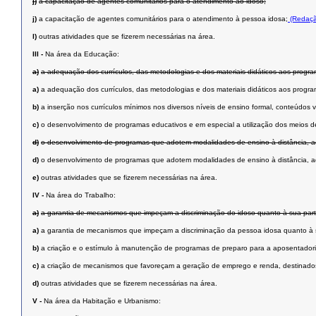
j)
a capacitação de agentes comunitários para o atendimento ao idoso;
j)
a capacitação de agentes comunitários para o atendimento à pessoa idosa;
(Redaçã
l)
outras atividades que se fizerem necessárias na área.
III -
Na área da Educação:
a)
a adequação dos currículos, das metodologias e dos materiais didáticos aos progr
a)
a adequação dos currículos, das metodologias e dos materiais didáticos aos progr
b)
a inserção nos currículos mínimos nos diversos níveis de ensino formal, conteúdos
c)
o desenvolvimento de programas educativos e em especial a utilização dos meios d
d)
o desenvolvimento de programas que adotem modalidades de ensino à distância, 
d)
o desenvolvimento de programas que adotem modalidades de ensino à distância, 
e)
outras atividades que se fizerem necessárias na área.
IV -
Na área do Trabalho:
a)
a garantia de mecanismos que impeçam a discriminação do idoso quanto à sua parti
a)
a garantia de mecanismos que impeçam a discriminação da pessoa idosa quanto à su
b)
a criação e o estímulo à manutenção de programas de preparo para a aposentadoria
c)
a criação de mecanismos que favoreçam a geração de emprego e renda, destinado
d)
outras atividades que se fizerem necessárias na área.
V -
Na área da Habitação e Urbanismo: