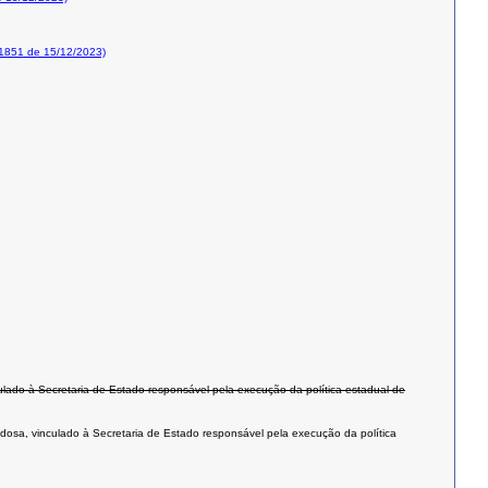
1851 de 15/12/2023)
nculado à Secretaria de Estado responsável pela execução da política estadual de
 idosa, vinculado à Secretaria de Estado responsável pela execução da política