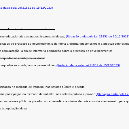
o dada pela Lei 21851 de 15/12/2023)
amas educacionais destinados aos idosos;
amas educacionais destinados às pessoas idosas;
(Redação dada pela Lei 21851 de 15/12/2023
 voltados ao processo de envelhecimento de forma a eliminar preconceitos e a produzir conhecim
e comunicação, a fim de informar a população sobre o processo de envelhecimento;
adequados às condições do idoso;
adequados às condições da pessoa idosa;
(Redação dada pela Lei 21851 de 15/12/2023)
cipação no mercado de trabalho, nos setores público e privado;
a participação no mercado de trabalho, nos setores público e privado;
(Redação dada pela Le
 nos setores público e privado com antecedência mínima de dois anos do afastamento, para que
s à população idosa;