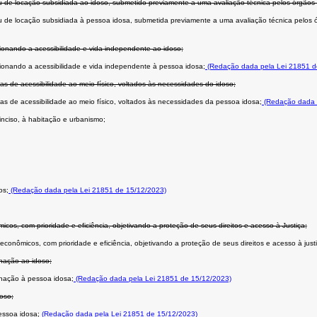
 de locação subsidiada ao idoso, submetido previamente a uma avaliação técnica pelos órgãos 
de locação subsidiada à pessoa idosa, submetida previamente a uma avaliação técnica pelos ór
cionando a acessibilidade e vida independente ao idoso;
cionando a acessibilidade e vida independente à pessoa idosa;
(Redação dada pela Lei 21851 d
s de acessibilidade ao meio físico, voltados às necessidades do idoso;
s de acessibilidade ao meio físico, voltados às necessidades da pessoa idosa;
(Redação dada p
inciso, à habitação e urbanismo;
os;
(Redação dada pela Lei 21851 de 15/12/2023)
cos, com prioridade e eficiência, objetivando a proteção de seus direitos e acesso à Justiça;
conômicos, com prioridade e eficiência, objetivando a proteção de seus direitos e acesso à justi
inação ao idoso;
inação à pessoa idosa;
(Redação dada pela Lei 21851 de 15/12/2023)
doso;
essoa idosa;
(Redação dada pela Lei 21851 de 15/12/2023)