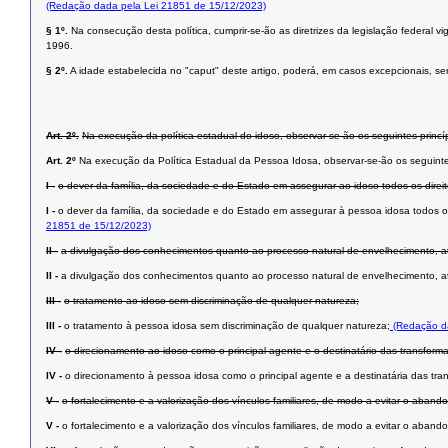
(Redação dada pela Lei 21851 de 15/12/2023)
§ 1º.
Na consecução desta política, cumprir-se-ão as diretrizes da legislação federal v
1996.
§ 2º.
A idade estabelecida no "caput" deste artigo, poderá, em casos excepcionais, s
Art. 2º.
Na execução da política estadual do idoso, observar-se-ão os seguintes princí
Art. 2º
Na execução da Política Estadual da Pessoa Idosa, observar-se-ão os seguintes
I -
o dever da família, da sociedade e do Estado em assegurar ao idoso todos os direit
I -
o dever da família, da sociedade e do Estado em assegurar à pessoa idosa todos os 
21851 de 15/12/2023)
II -
a divulgação dos conhecimentos quanto ao processo natural de envelhecimento, 
II -
a divulgação dos conhecimentos quanto ao processo natural de envelhecimento, 
III -
o tratamento ao idoso sem discriminação de qualquer natureza;
III -
o tratamento à pessoa idosa sem discriminação de qualquer natureza;
(Redação da
IV -
o direcionamento ao idoso como o principal agente e o destinatário das transforma
IV -
o direcionamento à pessoa idosa como o principal agente e a destinatária das tran
V -
o fortalecimento e a valorização dos vínculos familiares, de modo a evitar o aba
V -
o fortalecimento e a valorização dos vínculos familiares, de modo a evitar o aba