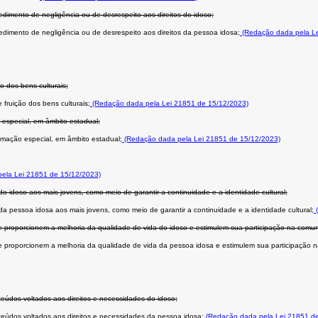
dimento de negligência ou de desrespeito aos direitos do idoso;
dimento de negligência ou de desrespeito aos direitos da pessoa idosa;
(Redação dada pela Le
o dos bens culturais;
fruição dos bens culturais;
(Redação dada pela Lei 21851 de 15/12/2023)
 especial, em âmbito estadual;
amação especial, em âmbito estadual;
(Redação dada pela Lei 21851 de 15/12/2023)
ela Lei 21851 de 15/12/2023)
do idoso aos mais jovens, como meio de garantir a continuidade e a identidade cultural;
da pessoa idosa aos mais jovens, como meio de garantir a continuidade e a identidade cultural;
(
 que proporcionem a melhoria da qualidade de vida do idoso e estimulem sua participação na comu
 que proporcionem a melhoria da qualidade de vida da pessoa idosa e estimulem sua participação
onteúdos voltados aos direitos e necessidades do idoso;
onteúdos voltados aos direitos e necessidades da pessoa idosa;
(Redação dada pela Lei 21851 de