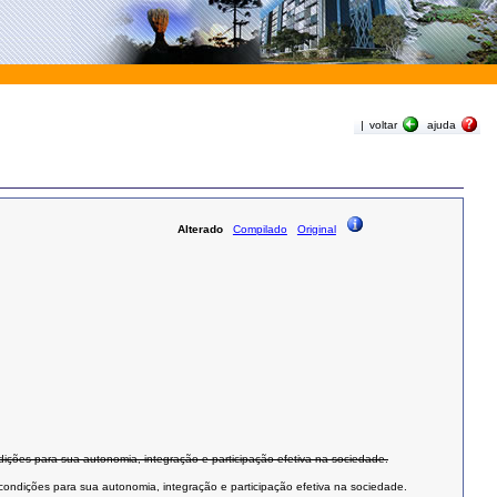
|
voltar
ajuda
Alterado
Compilado
Original
dições para sua autonomia, integração e participação efetiva na sociedade.
 condições para sua autonomia, integração e participação efetiva na sociedade.