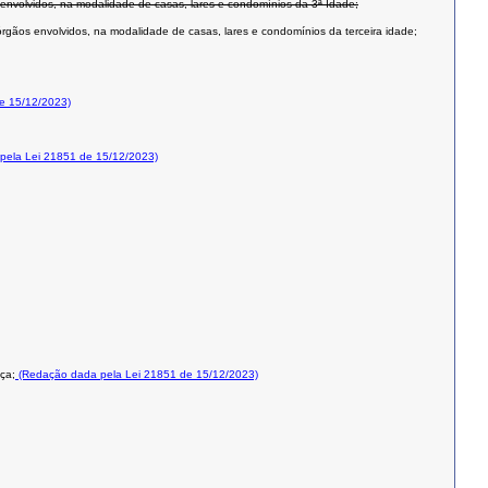
envolvidos, na modalidade de casas, lares e condomínios da 3ª Idade;
gãos envolvidos, na modalidade de casas, lares e condomínios da terceira idade;
e 15/12/2023)
ela Lei 21851 de 15/12/2023)
ça;
(Redação dada pela Lei 21851 de 15/12/2023)