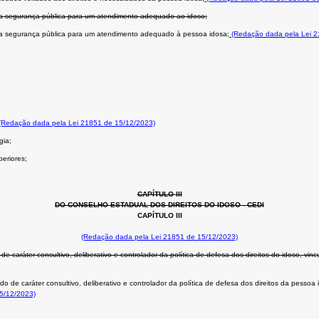
la segurança pública para um atendimento adequado ao idoso;
ela segurança pública para um atendimento adequado à pessoa idosa;
(Redação dada pela Lei 2
(Redação dada pela Lei 21851 de 15/12/2023)
gia;
periores;
CAPÍTULO III
DO CONSELHO ESTADUAL DOS DIREITOS DO IDOSO - CEDI
CAPÍTULO III
(Redação dada pela Lei 21851 de 15/12/2023)
de caráter consultivo, deliberativo e controlador da política de defesa dos direitos do idoso, vi
o de caráter consultivo, deliberativo e controlador da política de defesa dos direitos da pessoa
5/12/2023)