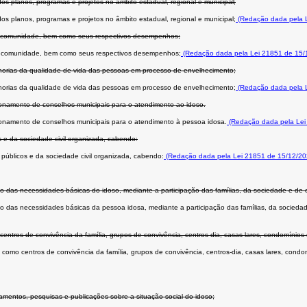
os planos, programas e projetos no âmbito estadual, regional e municipal;
os planos, programas e projetos no âmbito estadual, regional e municipal;
(Redação dada pela L
 na comunidade, bem como seus respectivos desempenhos;
s na comunidade, bem como seus respectivos desempenhos;
(Redação dada pela Lei 21851 de 15/
lhorias da qualidade de vida das pessoas em processo de envelhecimento;
lhorias da qualidade de vida das pessoas em processo de envelhecimento;
(Redação dada pela L
ncionamento de conselhos municipais para o atendimento ao idoso.
uncionamento de conselhos municipais para o atendimento à pessoa idosa.
(Redação dada pela Lei
s e da sociedade civil organizada, cabendo:
públicos e da sociedade civil organizada, cabendo:
(Redação dada pela Lei 21851 de 15/12/20
to das necessidades básicas do idoso, mediante a participação das famílias, da sociedade e d
to das necessidades básicas da pessoa idosa, mediante a participação das famílias, da socied
centros de convivência da família, grupos de convivência, centros-dia, casas lares, condomínios 
 como centros de convivência da família, grupos de convivência, centros-dia, casas lares, condom
amentos, pesquisas e publicações sobre a situação social do idoso;