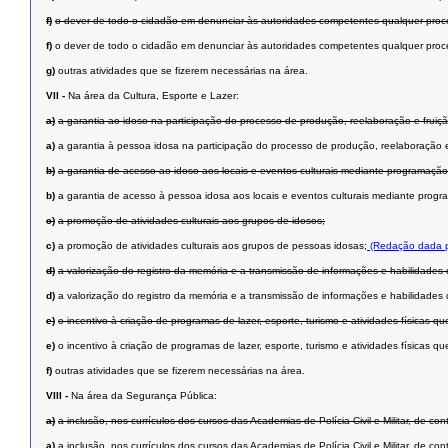
f)
o dever de todo o cidadão em denunciar às autoridades competentes qualquer proce
f)
o dever de todo o cidadão em denunciar às autoridades competentes qualquer proce
g)
outras atividades que se fizerem necessárias na área.
VII -
Na área da Cultura, Esporte e Lazer:
a)
a garantia ao idoso na participação do processo de produção, reelaboração e fruiçã
a)
a garantia à pessoa idosa na participação do processo de produção, reelaboração e 
b)
a garantia de acesso ao idoso aos locais e eventos culturais mediante programação
b)
a garantia de acesso à pessoa idosa aos locais e eventos culturais mediante progr
c)
a promoção de atividades culturais aos grupos de idosos;
c)
a promoção de atividades culturais aos grupos de pessoas idosas;
(Redação dada p
d)
a valorização do registro da memória e a transmissão de informações e habilidades 
d)
a valorização do registro da memória e a transmissão de informações e habilidades 
e)
o incentivo à criação de programas de lazer, esporte, turismo e atividades físicas
e)
o incentivo à criação de programas de lazer, esporte, turismo e atividades físicas
f)
outras atividades que se fizerem necessárias na área.
VIII -
Na área da Segurança Pública:
a)
a inclusão, nos currículos dos cursos das Academias de Polícia Civil e Militar, de c
a)
a inclusão, nos currículos dos cursos das Academias de Polícia Civil e Militar, de c