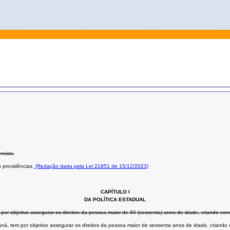
ências.
 providências.
(Redação dada pela Lei 21851 de 15/12/2023)
CAPÍTULO I
DA POLÍTICA ESTADUAL
 por objetivo assegurar os direitos da pessoa maior de 60 (sessenta) anos de idade, criando con
ná, tem por objetivo assegurar os direitos da pessoa maior de sessenta anos de idade, criando