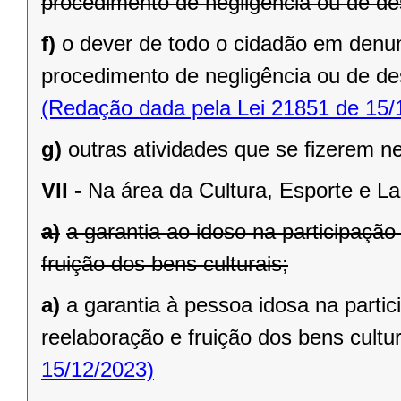
procedimento de negligência ou de des
f)
o dever de todo o cidadão em denu
procedimento de negligência ou de des
(Redação dada pela Lei 21851 de 15/
g)
outras atividades que se fizerem n
VII -
Na área da Cultura, Esporte e La
a)
a garantia ao idoso na participaçã
fruição dos bens culturais;
a)
a garantia à pessoa idosa na parti
reelaboração e fruição dos bens cultur
15/12/2023)