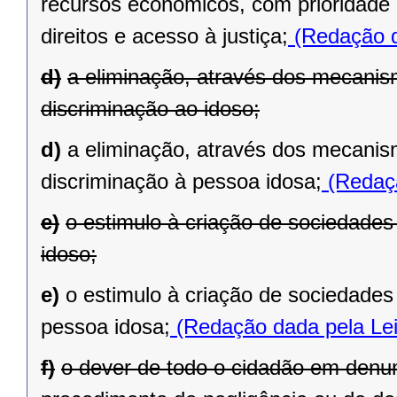
recursos econômicos, com prioridade e
direitos e acesso à justiça;
(Redação d
d)
a eliminação, através dos mecanism
discriminação ao idoso;
d)
a eliminação, através dos mecanism
discriminação à pessoa idosa;
(Redaçã
e)
o estimulo à criação de sociedades 
idoso;
e)
o estimulo à criação de sociedades 
pessoa idosa;
(Redação dada pela Lei
f)
o dever de todo o cidadão em denu