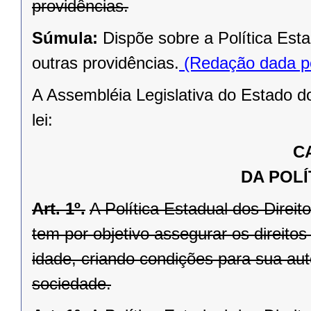
providências.
Súmula:
Dispõe sobre a Política Est
outras providências.
(Redação dada pe
A Assembléia Legislativa do Estado d
lei:
C
DA POLÍ
Art. 1º.
A Política Estadual dos Direi
tem por objetivo assegurar os direito
idade, criando condições para sua aut
sociedade.