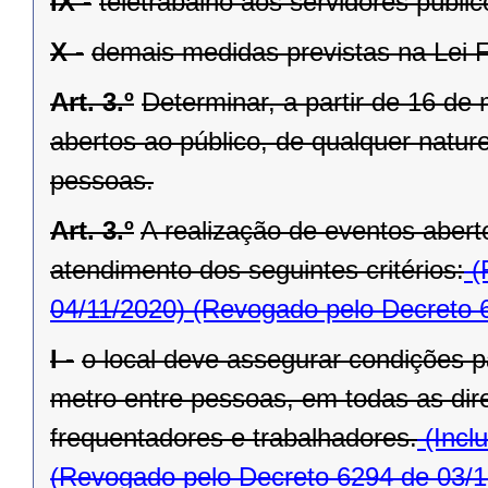
IX -
teletrabalho aos servidores públic
X -
demais medidas previstas na Lei F
Art. 3.º
Determinar, a partir de 16 d
abertos ao público, de qualquer natu
pessoas.
Art. 3.º
A realização de eventos abert
atendimento dos seguintes critérios:
(
04/11/2020)
(Revogado pelo Decreto 
I -
o local deve assegurar condições p
metro entre pessoas, em todas as dir
frequentadores e trabalhadores.
(Incl
(Revogado pelo Decreto 6294 de 03/1