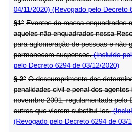
04/11/2020)
(Revogado pelo Decreto 
§1°
Eventos de massa enquadrados n
aqueles não enquadrados nessa Reso
para aglomeração de pessoas e não ga
permanecem suspensos.
(Incluído pe
pelo Decreto 6294 de 03/12/2020)
§ 2°
O descumprimento das determina
penalidades civil e penal dos agentes 
novembro 2001, regulamentada pelo D
outros que vierem substituí-los.
(Inclu
(Revogado pelo Decreto 6294 de 03/1