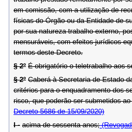
em comissão, com a utilização de rec
físicas do Órgão ou da Entidade de sua
por sua natureza trabalho externo, po
mensuráveis, com efeitos jurídicos eq
termos deste Decreto.
§ 2º
É obrigatório o teletrabalho aos s
§ 2º
Caberá à Secretaria de Estado da
critérios para o enquadramento dos s
risco, que poderão ser submetidos ao 
Decreto 5686 de 15/09/2020)
I -
acima de sessenta anos;
(Revogado