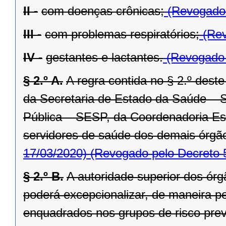
II -
com doenças crônicas;
(Revogado 
III -
com problemas respiratórios;
(Rev
IV -
gestantes e lactantes.
(Revogado 
§ 2.º A.
A regra contida no § 2.º deste
da Secretaria de Estado da Saúde – 
Pública – SESP, da Coordenadoria Est
servidores de saúde dos demais órgão
17/03/2020)
(Revogado pelo Decreto 
§ 2.º B.
A autoridade superior dos órg
poderá excepcionalizar, de maneira pe
enquadrados nos grupos de risco previs