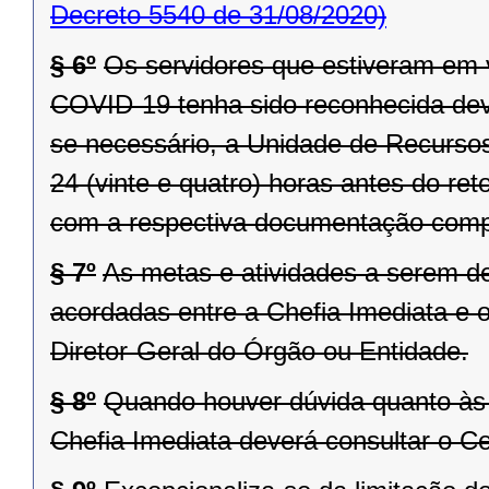
Decreto 5540 de 31/08/2020)
§ 6º
Os servidores que estiveram em 
COVID-19 tenha sido reconhecida dever
se necessário, a Unidade de Recurso
24 (vinte e quatro) horas antes do ret
com a respectiva documentação comp
§ 7º
As metas e atividades a serem 
acordadas entre a Chefia Imediata e o
Diretor-Geral do Órgão ou Entidade.
§ 8º
Quando houver dúvida quanto às 
Chefia Imediata deverá consultar o 