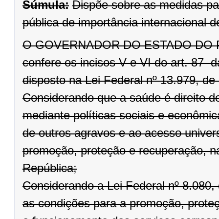
Súmula:
Dispõe sobre as medidas pa
pública de importância internacional
O GOVERNADOR DO ESTADO DO PARAN
confere os incisos V e VI do art. 87 
disposto na Lei Federal nº 13.979, de 
Considerando que a saúde é direito d
mediante políticas sociais e econômi
de outros agravos e ao acesso univers
promoção, proteção e recuperação, na
República;
Considerando a Lei Federal nº 8.080,
as condições para a promoção, prote