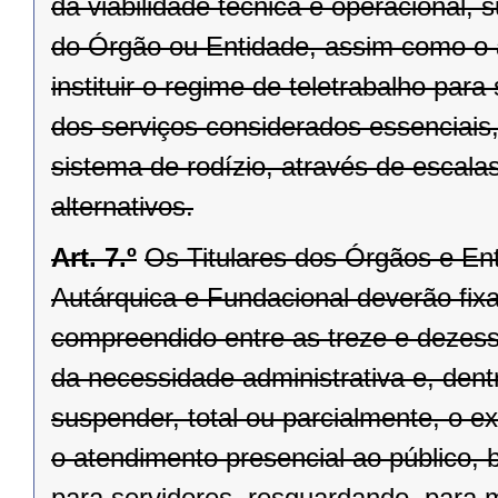
da viabilidade técnica e operacional, 
do Órgão ou Entidade, assim como o 
instituir o regime de teletrabalho pa
dos serviços considerados essenciais
sistema de rodízio, através de escala
alternativos.
Art. 7.º
Os Titulares dos Órgãos e Ent
Autárquica e Fundacional deverão fixar
compreendido entre as treze e dezesse
da necessidade administrativa e, dentr
suspender, total ou parcialmente, o 
o atendimento presencial ao público, 
para servidores, resguardando, para