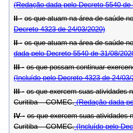
(Redação dada pelo Decreto 5540 de 
II -
os que atuam na área de saúde n
Decreto 4323 de 24/03/2020)
II -
os que atuam na área de saúde n
dada pelo Decreto 5540 de 31/08/202
III -
os que possam continuar exercend
(Incluído pelo Decreto 4323 de 24/03
III -
os que exercem suas atividades 
Curitiba – COMEC.
(Redação dada pel
IV -
os que exercem suas atividades 
Curitiba – COMEC.
(Incluído pelo De