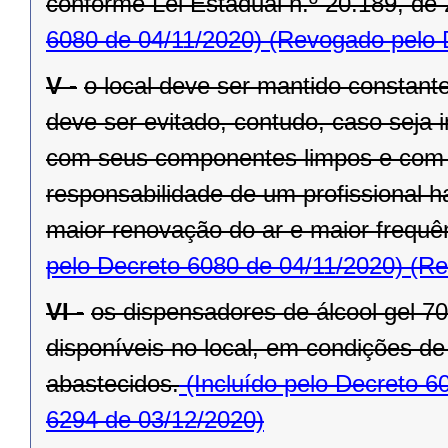
conforme Lei Estadual n.º 20.189, de 
6080 de 04/11/2020)
(Revogado pelo D
V -
o local deve ser mantido constant
deve ser evitado, contudo, caso seja 
com seus componentes limpos e com 
responsabilidade de um profissional h
maior renovação do ar e maior frequ
pelo Decreto 6080 de 04/11/2020)
(Re
VI -
os dispensadores de álcool gel 
disponíveis no local, em condições d
abastecidos.
(Incluído pelo Decreto 6
6294 de 03/12/2020)