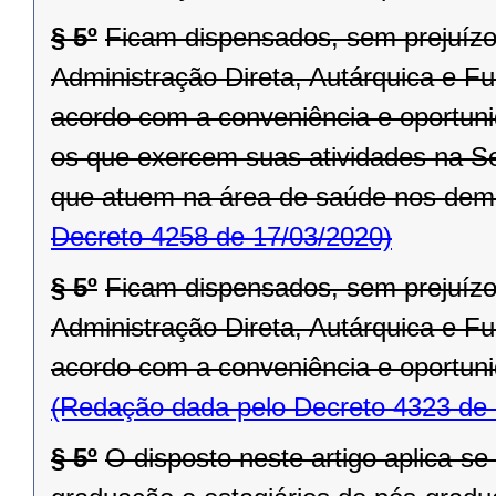
§ 5º
Ficam dispensados, sem prejuízo
Administração Direta, Autárquica e F
acordo com a conveniência e oportuni
os que exercem suas atividades na S
que atuem na área de saúde nos dem
Decreto 4258 de 17/03/2020)
§ 5º
Ficam dispensados, sem prejuízo
Administração Direta, Autárquica e F
acordo com a conveniência e oportuni
(Redação dada pelo Decreto 4323 de 
§ 5º
O disposto neste artigo aplica-se