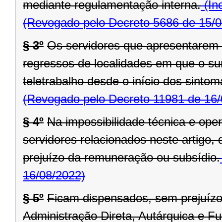
mediante regulamentação interna.
(In
(Revogado pelo Decreto 5686 de 15/0
§ 3º
Os servidores que apresentarem
regressos de localidades em que o sur
teletrabalho desde o início dos sinto
(Revogado pelo Decreto 11981 de 16/
§ 4º
Na impossibilidade técnica e ope
servidores relacionados neste artigo,
prejuízo da remuneração ou subsídio.
16/08/2022)
§ 5º
Ficam dispensados, sem prejuízo
Administração Direta, Autárquica e F