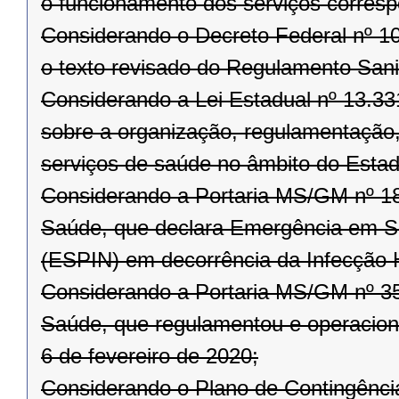
o funcionamento dos serviços corresp
Considerando o Decreto Federal nº 10
o texto revisado do Regulamento Sanit
Considerando a Lei Estadual nº 13.3
sobre a organização, regulamentação, 
serviços de saúde no âmbito do Esta
Considerando a Portaria MS/GM nº 188
Saúde, que declara Emergência em Sa
(ESPIN) em decorrência da Infecção
Considerando a Portaria MS/GM nº 356
Saúde, que regulamentou e operaciona
6 de fevereiro de 2020;
Considerando o Plano de Contingênci