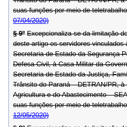
suas funções por meio de teletrabalho
07/04/2020)
§ 9º
Excepcionaliza-se da limitação d
deste artigo os servidores vinculado
Secretaria de Estado da Segurança P
Defesa Civil, à Casa Militar da Gover
Secretaria de Estado da Justiça, Fam
Trânsito do Paraná – DETRAN/PR, à R
Agricultura e do Abastecimento – SEA
suas funções por meio de teletrabalho
12/05/2020)