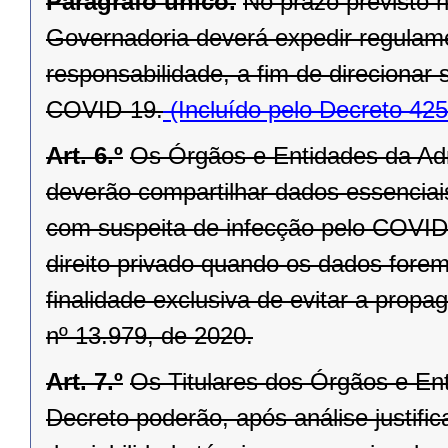
Parágrafo único.
No prazo previsto n
Governadoria deverá expedir regulam
responsabilidade, a fim de direcionar 
COVID-19.
(Incluído pelo Decreto 42
Art. 6.º
Os Órgãos e Entidades da Adm
deverão compartilhar dados essenciais
com suspeita de infecção pelo COVID
direito privado quando os dados forem 
finalidade exclusiva de evitar a prop
nº 13.979, de 2020.
Art. 7.º
Os Titulares dos Órgãos e En
Decreto poderão, após análise justifi