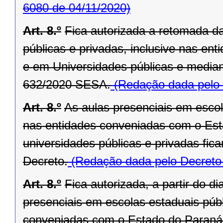
6080 de 04/11/2020)
Art. 8.º
Fica autorizada a retomada d
públicas e privadas, inclusive nas e
e em Universidades públicas e media
632/2020 SESA.
(Redação dada pelo 
Art. 8.º
As aulas presenciais em escola
nas entidades conveniadas com o Est
universidades públicas e privadas fic
Decreto.
(Redação dada pelo Decreto
Art. 8.º
Fica autorizada, a partir do 
presenciais em escolas estaduais públ
conveniadas com o Estado do Paraná,