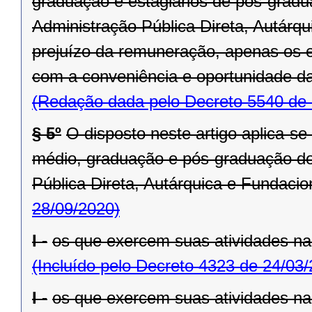
graduação e estagiários de pós-grad
Administração Pública Direta, Autárq
prejuízo da remuneração, apenas os e
com a conveniência e oportunidade da
(Redação dada pelo Decreto 5540 de 
§ 5º
O disposto neste artigo aplica-se 
médio, graduação e pós-graduação do
Pública Direta, Autárquica e Fundacio
28/09/2020)
I -
os que exercem suas atividades n
(Incluído pelo Decreto 4323 de 24/03
I -
os que exercem suas atividades n