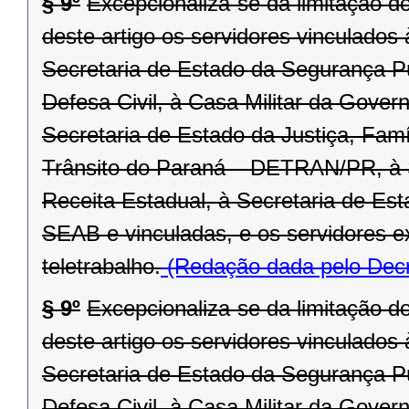
§ 9º
Excepcionaliza-se da limitação d
deste artigo os servidores vinculado
Secretaria de Estado da Segurança P
Defesa Civil, à Casa Militar da Gover
Secretaria de Estado da Justiça, Fam
Trânsito do Paraná – DETRAN/PR, à 
Receita Estadual, à Secretaria de Est
SEAB e vinculadas, e os servidores 
teletrabalho.
(Redação dada pelo Decr
§ 9º
Excepcionaliza-se da limitação d
deste artigo os servidores vinculado
Secretaria de Estado da Segurança P
Defesa Civil, à Casa Militar da Gover