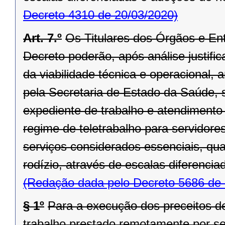
Decreto 4310 de 20/03/2020)
Art. 7.º
Os Titulares dos Órgãos e En
Decreto poderão, após análise justifi
da viabilidade técnica e operacional,
pela Secretaria de Estado da Saúde, s
expediente de trabalho e atendimento 
regime de teletrabalho para servidor
serviços considerados essenciais, qu
rodízio, através de escalas diferencia
(Redação dada pelo Decreto 5686 de 
§ 1º
Para a execução dos preceitos des
trabalho prestado remotamente por ser