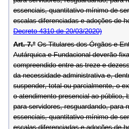
essenciais, quantitativo mínimo de se
escalas diferenciadas e adoções de hor
Decreto 4310 de 20/03/2020)
Art. 7.º
Os Titulares dos Órgãos e Ent
Autárquica e Fundacional deverão fixar
compreendido entre as treze e dezesse
da necessidade administrativa e, dentr
suspender, total ou parcialmente, o 
o atendimento presencial ao público, 
para servidores, resguardando, para
essenciais, quantitativo mínimo de se
escalas diferenciadas e adoções de hor