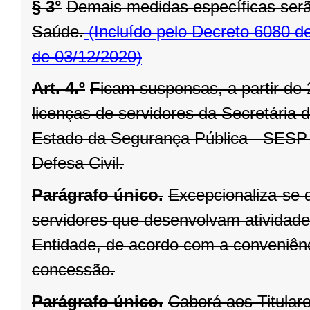
§ 3°
Demais medidas específicas serã
Saúde.
(Incluído pelo Decreto 6080 d
de 03/12/2020)
Art. 4.º
Ficam suspensas, a partir de 
licenças de servidores da Secretária
Estado da Segurança Pública - SESP 
Defesa Civil.
Parágrafo único.
Excepcionaliza-se d
servidores que desenvolvam atividad
Entidade, de acordo com a conveniên
concessão.
Parágrafo único.
Caberá aos Titular