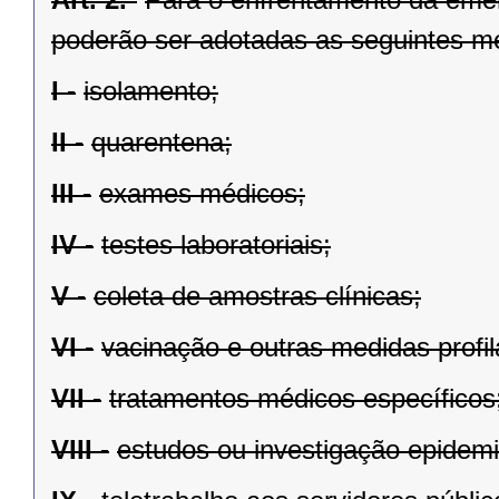
poderão ser adotadas as seguintes m
I -
isolamento;
II -
quarentena;
III -
exames médicos;
IV -
testes laboratoriais;
V -
coleta de amostras clínicas;
VI -
vacinação e outras medidas profil
VII -
tratamentos médicos específicos
VIII -
estudos ou investigação epidemi