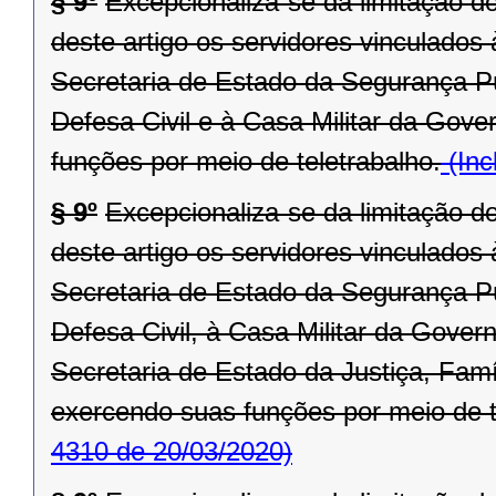
§ 9º
Excepcionaliza-se da limitação d
deste artigo os servidores vinculado
Secretaria de Estado da Segurança P
Defesa Civil e à Casa Militar da Gove
funções por meio de teletrabalho.
(Inc
§ 9º
Excepcionaliza-se da limitação d
deste artigo os servidores vinculado
Secretaria de Estado da Segurança P
Defesa Civil, à Casa Militar da Gove
Secretaria de Estado da Justiça, Fam
exercendo suas funções por meio de t
4310 de 20/03/2020)