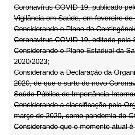
Coronavírus COVID-19, publicado pelo
Vigilância em Saúde, em fevereiro de
Considerando o Plano de Contingênci
Coronavírus COVID-19, editado pela 
Considerando o Plano Estadual da Sa
2020/2023;
Considerando a Declaração da Organi
2020, de que o surto do novo Corona
Saúde Pública de Importância Internac
Considerando a classificação pela Or
março de 2020, como pandemia do C
Considerando que o momento atual é 