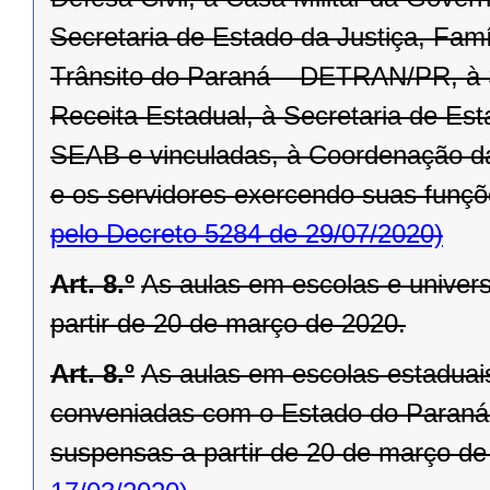
Secretaria de Estado da Justiça, Fam
Trânsito do Paraná – DETRAN/PR, à 
Receita Estadual, à Secretaria de Est
SEAB e vinculadas, à Coordenação d
e os servidores exercendo suas funçõe
pelo Decreto 5284 de 29/07/2020)
Art. 8.º
As aulas em escolas e univer
partir de 20 de março de 2020.
Art. 8.º
As aulas em escolas estaduais
conveniadas com o Estado do Paraná,
suspensas a partir de 20 de março de