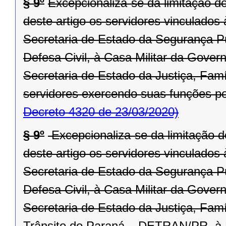
§ 9º
Excepcionaliza-se da limitação d
deste artigo os servidores vinculado
Secretaria de Estado da Segurança P
Defesa Civil, à Casa Militar da Gove
Secretaria de Estado da Justiça, Fa
servidores exercendo suas funções po
Decreto 4320 de 23/03/2020)
§ 9º
Excepcionaliza-se da limitação d
deste artigo os servidores vinculado
Secretaria de Estado da Segurança P
Defesa Civil, à Casa Militar da Gover
Secretaria de Estado da Justiça, Fam
Trânsito do Paraná – DETRAN/PR, à R