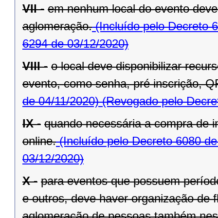
VII -
em nenhum local do evento deve 
aglomeração.
(Incluído pelo Decreto 
6294 de 03/12/2020)
VIII -
o local deve disponibilizar recu
evento, como senha, pré inscrição, Q
de 04/11/2020)
(Revogado pelo Decret
IX -
quando necessária a compra de in
online.
(Incluído pelo Decreto 6080 de
03/12/2020)
X -
para eventos que possuem período 
e outros, deve haver organização de fl
aglomeração de pessoas também nest