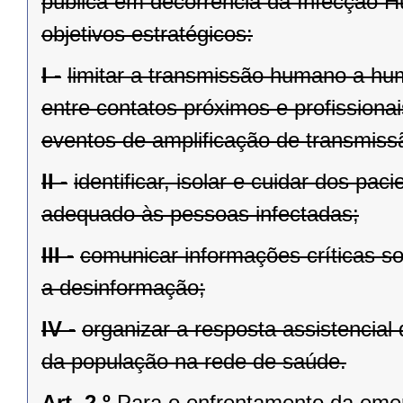
pública em decorrência da Infecção 
objetivos estratégicos:
I -
limitar a transmissão humano a hu
entre contatos próximos e profissiona
eventos de amplificação de transmiss
II -
identificar, isolar e cuidar dos p
adequado às pessoas infectadas;
III -
comunicar informações críticas s
a desinformação;
IV -
organizar a resposta assistencial
da população na rede de saúde.
Art. 2.º
Para o enfrentamento da eme