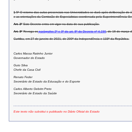
§ 5º O retorno das aulas presenciais nas Universidades se dará após deliberação do 
e as orientações da Comissão de Especialistas coordenada pela Superintendência Gera
Art. 2º
Este Decreto entra em vigor na data de sua publicação.
Art. 3º
Revoga os
parágrafos 2º
e 3º do art. 8º
do Decreto nº 4.230
, de 16 de março 
Curitiba, em 27 de janeiro de 2021, de 200º da Independência e 133º da República.
Carlos Massa Ratinho Junior
Governador do Estado
Guto Silva
Chefe da Casa Civil
Renato Feder
Secretário de Estado da Educação e do Esporte
Carlos Alberto Gebrim Preto
Secretário de Estado da Saúde
Este texto não substitui o publicado no Diário Oficial do Estado