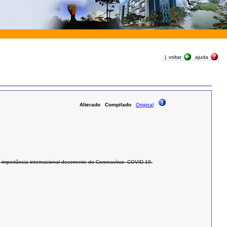
|
voltar
ajuda
Alterado
Compilado
Original
 importância internacional decorrente do Coronavírus–COVID-19.