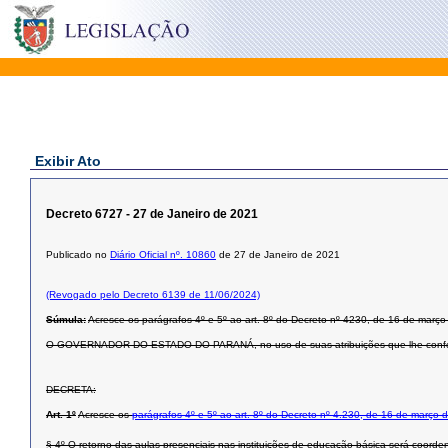
Exibir Ato
Decreto 6727 - 27 de Janeiro de 2021
Publicado no
Diário Oficial nº. 10860
de 27 de Janeiro de 2021
(Revogado pelo Decreto 6139 de 11/06/2024)
Súmula:
Acresce os parágrafos 4º e 5º ao art. 8º do Decreto nº 4230, de 16 de mar
O GOVERNADOR DO ESTADO DO PARANÁ, no uso de suas atribuições que lhe confere os
DECRETA:
Art. 1º
Acresce os
parágrafos 4º e 5º ao art. 8º do Decreto nº 4.230, de 16 de março 
§ 4º O retorno das aulas presenciais nas instituições de educação básica será coor