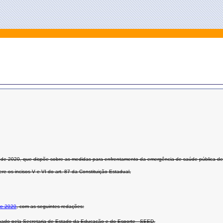
ço de 2020, que dispõe sobre as medidas para enfrentamento da emergência de saúde pública de
 incisos V e VI do art. 87 da Constituição Estadual,
de 2020
, com as seguintes redações:
denado pela Secretaria de Estado da Educação e do Esporte - SEED.