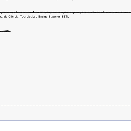
órgão competente em cada instituição, em atenção ao princípio constitucional da autonomia uni
l de Ciência, Tecnologia e Ensino Superior, SETI.
de 2020.